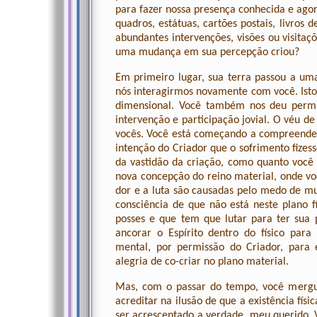
para fazer nossa presença conhecida e agor
quadros, estátuas, cartões postais, livros d
abundantes intervenções, visões ou visita
uma mudança em sua percepção criou?
Em primeiro lugar, sua terra passou a uma
nós interagirmos novamente com você. Isto 
dimensional. Você também nos deu permiss
intervenção e participação jovial. O véu de
vocês. Você está começando a compreender
intenção do Criador que o sofrimento fizes
da vastidão da criação, como quanto você
nova concepção do reino material, onde v
dor e a luta são causadas pelo medo de m
consciência de que não está neste plano fí
posses e que tem que lutar para ter sua p
ancorar o Espírito dentro do físico para
mental, por permissão do Criador, para 
alegria de co-criar no plano material.
Mas, com o passar do tempo, você mergu
acreditar na ilusão de que a existência fís
ser acrescentado a verdade, meu querido. 