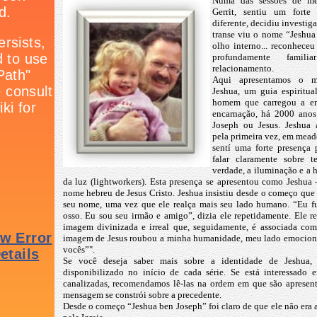
Numa das sessões de me
Gerrit, sentiu um forte
diferente, decidiu investig
transe viu o nome “Jeshua
olho interno... reconhece
profundamente famil
relacionamento.
Aqui apresentamos o ma
Jeshua, um guia espiritua
homem que carregou a en
encarnação, há 2000 anos
Joseph ou Jesus. Jeshua 
pela primeira vez, em mead
sentí uma forte presença
falar claramente sobre
verdade, a iluminação e a h
da luz (lightworkers). Esta presença se apresentou como Jeshua
nome hebreu de Jesus Cristo. Jeshua insistiu desde o começo que 
seu nome, uma vez que ele realça mais seu lado humano. “Eu 
osso. Eu sou seu irmão e amigo”, dizia ele repetidamente. Ele re
imagem divinizada e irreal que, seguidamente, é associada co
imagem de Jesus roubou a minha humanidade, meu lado emocion
vocês”".
Se você deseja saber mais sobre a identidade de Jeshua,
disponibilizado no início de cada série. Se está interessado 
canalizadas, recomendamos lê-las na ordem em que são apresen
mensagem se constrói sobre a precedente.
Desde o começo “Jeshua ben Joseph” foi claro de que ele não era 