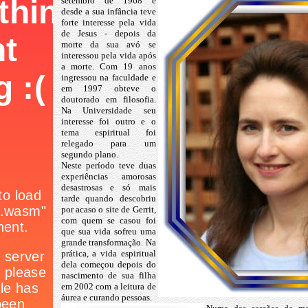
setembro de 1968 e
desde a sua infância teve
forte interesse pela vida
de Jesus - depois da
morte da sua avó se
interessou pela vida após
a morte. Com 19 anos
ingressou na faculdade e
em 1997 obteve o
doutorado em filosofia.
Na Universidade seu
interesse foi outro e o
tema espiritual foi
relegado para um
segundo plano.
Neste período teve duas
experiências amorosas
desastrosas e só mais
tarde quando descobriu
por acaso o site de Gerrit,
com quem se casou foi
que sua vida sofreu uma
grande transformação. Na
prática, a vida espiritual
dela começou depois do
nascimento de sua filha
em 2002 com a leitura de
áurea e curando pessoas.