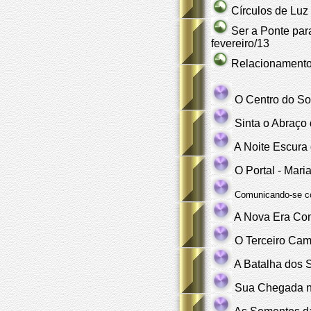
Círculos de Luz
Ser a Ponte par
fevereiro/13
Relacionamentos
O Centro do So
Sinta o Abraço
A Noite Escura
O Portal - Mari
Comunicando-se co
A Nova Era Com
O Terceiro Cam
A Batalha dos 
Sua Chegada na