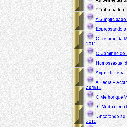
As Sementes da
*
Trabalhadores
A Simplicidade
Expressando a 
O Retorno da M
2011
O Caminho do T
Homossexualida
Anjos da Terra
A Pedra – Acol
abril/11
O Melhor que V
O Medo como Po
Ancorando-se n
2010