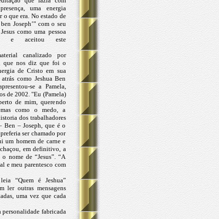
ditação que fazia com
 presença, uma energia
ar o que era. No estado de
 ben Joseph’” com o seu
u Jesus como uma pessoa
iar e aceitou este
terial canalizado por
l que nos diz que foi o
ergia de Cristo em sua
 atrás como Jeshua Ben
apresentou-se a Pamela,
os de 2002. "Eu (Pamela)
 perto de mim, querendo
 temas como o medo, a
istoria dos trabalhadores
 – Ben – Joseph, que é o
preferia ser chamado por
fui um homem de carne e
chaçou, em definitivo, a
m o nome de “Jesus”. “A
al e meu parentesco com
 leia “Quem é Jeshua”
em ler outras mensagens
tadas, uma vez que cada
a personalidade fabricada