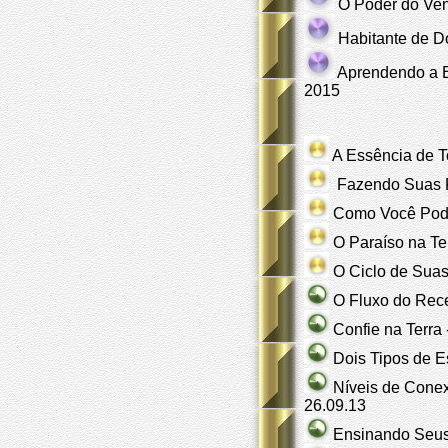
O Poder do Ven
Habitante de Do
Aprendendo a E
2015
A Essência de T
Fazendo Suas Pr
Como Você Pode
O Paraíso na Te
O Ciclo de Suas 
O Fluxo do Rece
Confie na Terra
Dois Tipos de E
Níveis de Cone
26.09.13
Ensinando Seus 