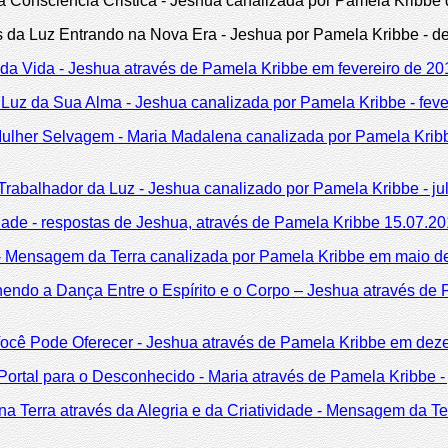
 Consciência Cristica - Jeshua canalizada por Pamela Kribbe
 da Luz Entrando na Nova Era - Jeshua por Pamela Kribbe - 
 da Vida - Jeshua através de Pamela Kribbe em fevereiro de 20
Luz da Sua Alma - Jeshua canalizada por Pamela Kribbe - feve
ulher Selvagem - Maria Madalena canalizada por Pamela Kri
rabalhador da Luz - Jeshua canalizado por Pamela Kribbe - ju
de - respostas de Jeshua, através de Pamela Kribbe 15.07.20
 - Mensagem da Terra canalizada por Pamela Kribbe em maio d
hendo a Dança Entre o Espírito e o Corpo – Jeshua através de
ocê Pode Oferecer - Jeshua através de Pamela Kribbe em de
rtal para o Desconhecido - Maria através de Pamela Kribbe -
a Terra através da Alegria e da Criatividade - Mensagem da T