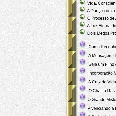
Vida, Consciênc
A Dança com a E
O Processo de A
A Luz Eterna do
Dois Medos Prof
Como Reconhece
A Mensagem da 
Seja um Filho 
Incorporação M
A Cruz da Vida
O Chacra Raiz 
O Grande Misté
Vivenciando a 