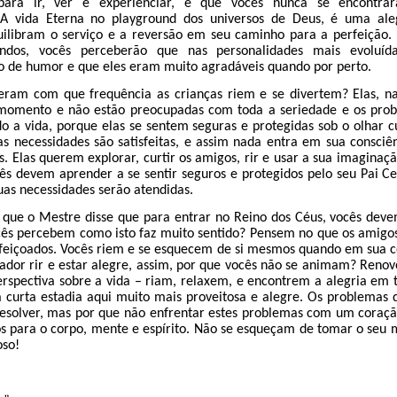
para ir, ver e experienciar, e que vocês nunca se encontra
. A vida Eterna no playground dos universos de Deus, é uma aleg
ilibram o serviço e a reversão em seu caminho para a perfeição.
ndos, vocês perceberão que nas personalidades mais evoluíd
o de humor e que eles eram muito agradáveis quando por perto.
eram com que frequência as crianças riem e se divertem? Elas, n
 momento e não estão preocupadas com toda a seriedade e os pro
do a vida, porque elas se sentem seguras e protegidas sob o olhar 
uas necessidades são satisfeitas, e assim nada entra em sua consciê
as. Elas querem explorar, curtir os amigos, rir e usar a sua imaginaçã
cês devem aprender a se sentir seguros e protegidos pelo seu Pai Ce
uas necessidades serão atendidas.
 que o Mestre disse que para entrar no Reino dos Céus, vocês dev
ês percebem como isto faz muito sentido? Pensem no que os amigo
feiçoados. Vocês riem e se esquecem de si mesmos quando em sua 
ador rir e estar alegre, assim, por que vocês não se animam? Renov
rspectiva sobre a vida – riam, relaxem, e encontrem a alegria em 
ua curta estadia aqui muito mais proveitosa e alegre. Os problemas
resolver, mas por que não enfrentar estes problemas com um coraç
os para o corpo, mente e espírito. Não se esqueçam de tomar o seu
oso!