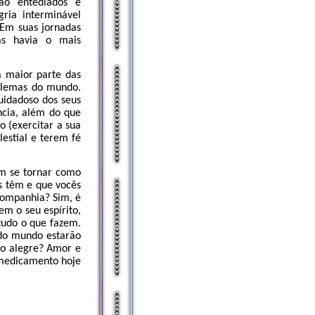
rão entediados e
ria interminável
 Em suas jornadas
as havia o mais
a maior parte das
blemas do mundo.
cuidadoso dos seus
ncia, além do que
o (exercitar a sua
lestial e terem fé
em se tornar como
s têm e que vocês
companhia? Sim, é
em o seu espírito,
tudo o que fazem.
 do mundo estarão
ão alegre? Amor e
 medicamento hoje