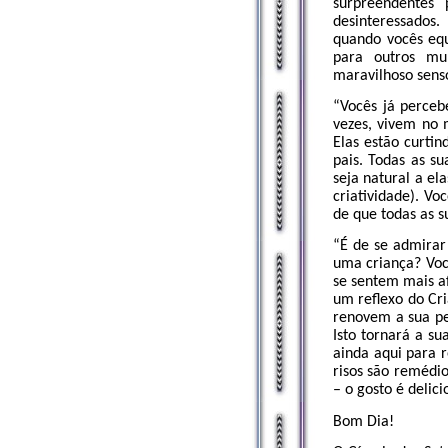
surpreendentes 
desinteressados
quando vocês equ
para outros mu
maravilhoso sens
“Vocês já perceb
vezes, vivem no
Elas estão curtin
pais. Todas as s
seja natural a el
criatividade). Vo
de que todas as s
“É de se admirar
uma criança? Voc
se sentem mais a
um reflexo do Cri
renovem a sua pe
Isto tornará a s
ainda aqui para 
risos são remédi
– o gosto é delici
Bom Dia!