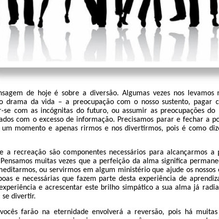
nsagem de hoje é sobre a diversão. Algumas vezes nos levamos m
no drama da vida – a preocupação com o nosso sustento, pagar co
r-se com as incógnitas do futuro, ou assumir as preocupações d
os com o excesso de informação. Precisamos parar e fechar a po
r um momento e apenas rirmos e nos divertirmos, pois é como di
e a recreação são componentes necessários para alcançarmos a p
 Pensamos muitas vezes que a perfeição da alma significa perma
meditarmos, ou servirmos em algum ministério que ajude os nossos
 boas e necessárias que fazem parte desta experiência de aprend
experiência e acrescentar este brilho simpático a sua alma já radi
 se divertir.
vocês farão na eternidade envolverá a reversão, pois há muitas 