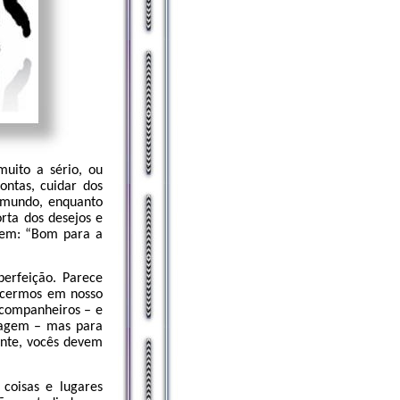
uito a sério, ou
ntas, cuidar dos
o mundo, enquanto
rta dos desejos e
zem: “Bom para a
erfeição. Parece
necermos em nosso
 companheiros – e
izagem – mas para
ante, vocês devem
coisas e lugares