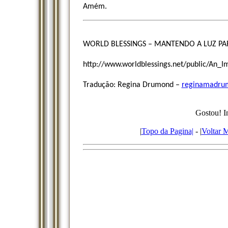
Amém.
WORLD BLESSINGS – MANTENDO A LUZ P
http://www.worldblessings.net/public/An
Tradução: Regina Drumond –
reginamadru
Gostou! I
|
Topo da Pagina|
- |
Voltar 