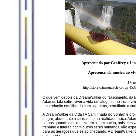
Apresentada por Geoffrey e Li
Apresentando música ao vi
Já n
http://store.crimsoncircle.com/p-45
O que vem depois da DreamWalker do Nascimento, da M
Adamus fala sobre viver a vida em alegria, que inclui v
uma relação equilibrada com os outros, permitindo a saú
A DreamWalker da Vida ( A Caminhada do Sonho) é pro
alegre, abundante e consciente na realidade física. Ad
corpos quando eles realizarem a iluminação, pois eles v
trabalho e interagir com outros seres humanos, vão exp
para as gerações que estão chegando. A DreamWalker da 
em alegria.