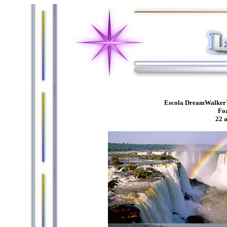
Escola DreamWalker™
Foz
22 