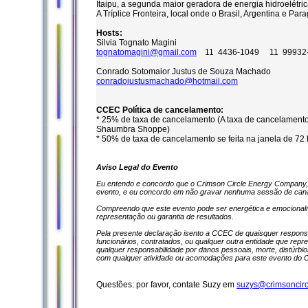
Itaipu, a segunda maior geradora de energia hidroelétri
A Tríplice Fronteira, local onde o Brasil, Argentina e Pa
Hosts:
Silvia Tognato Magini
tognatomagini@gmail.com
11 4436-1049 11 99932
Conrado Sotomaior Justus de Souza Machado
conradojustusmachado@hotmail.com
CCEC Política de cancelamento:
* 25% de taxa de cancelamento (A taxa de cancelamento n
Shaumbra Shoppe)
* 50% de taxa de cancelamento se feita na janela de 72 h
Aviso Legal do Evento
Eu entendo e concordo que o Crimson Circle Energy Company, 
evento, e eu concordo em não gravar nenhuma sessão de cana
Compreendo que este evento pode ser energética e emocionalme
representação ou garantia de resultados.
Pela presente declaração isento a CCEC de quaisquer respons
funcionários, contratados, ou qualquer outra entidade que rep
qualquer responsabilidade por danos pessoais, morte, distúrb
com qualquer atividade ou acomodações para este evento do 
Questões: por favor, contate Suzy em
suzys@crimsoncir