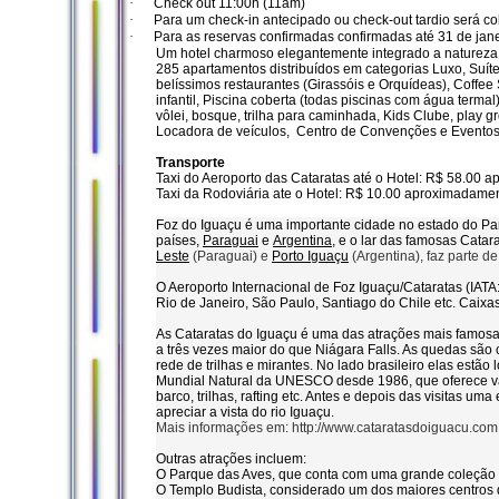
·
Check out 11:00h (11am)
·
Para um check-in antecipado ou check-out tardio será cob
·
Para as reservas confirmadas confirmadas até 31 de jane
Um hotel charmoso elegantemente integrado a natureza,
285 apartamentos distribuídos em categorias Luxo, Suí
belíssimos restaurantes (Girassóis e Orquídeas), Coffee 
infantil, Piscina coberta (todas piscinas com água terma
vôlei, bosque, trilha para caminhada, Kids Clube, play 
Locadora de veículos, Centro de Convenções e Evento
Transporte
Taxi do Aeroporto das Cataratas até o Hotel: R$ 58.00 
Taxi da Rodoviária ate o Hotel: R$ 10.00 aproximadamen
Foz do Iguaçu é uma importante cidade no estado do
Pa
países,
Paraguai
e
Argentina
, e o lar das famosas
Catara
Leste
(Paraguai) e
Porto Iguaçu
(Argentina), faz parte d
O Aeroporto Internacional de Foz Iguaçu/Cataratas (IATA
Rio de Janeiro, São Paulo, Santiago do Chile etc. Caixas
As Cataratas do Iguaçu é uma das atrações mais famosas
a três vezes maior do que Niágara Falls. As quedas são 
rede de trilhas e mirantes. No lado brasileiro elas estã
Mundial Natural da UNESCO desde 1986, que oferece vár
barco, trilhas, rafting etc. Antes e depois das visitas
apreciar a vista do rio Iguaçu.
Mais informações em:
http://www.cataratasdoiguacu.com.
Outras atrações incluem:
O Parque das Aves, que conta com uma grande coleção 
O Templo Budista, considerado um dos maiores centros 