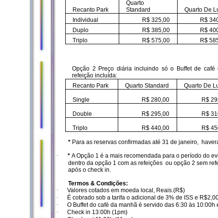
Quarto
Recanto Park
Standard
Quarto De L
Individual
R$ 325,00
R$ 34
Duplo
R$ 385,00
R$ 40
Triplo
R$ 575,00
R$ 58
Opção 2 Preço diária incluindo só o Buffet de ca
refeição incluída:
Recanto Park
Quarto Standard
Quarto De L
Single
R$ 280,00
R$ 29
Double
R$ 295,00
R$ 31
Triplo
R$ 440,00
R$ 45
*
Para as reservas confirmadas até 31 de janeiro, haver
·
*
A Opção 1 é a mais recomendada para o período do event
dentro da opção 1 com as refeições ou opção 2 sem refe
após o check in.
Termos & Condições:
·
Valores cotados em moeda local, Reais.(R$)
·
É cobrado sob a tarifa o adicional de 3% de ISS e R$2,00
·
O Buffet do café da manhã é servido das 6:30 às 10:00h 
·
Check in 13:00h (1pm)