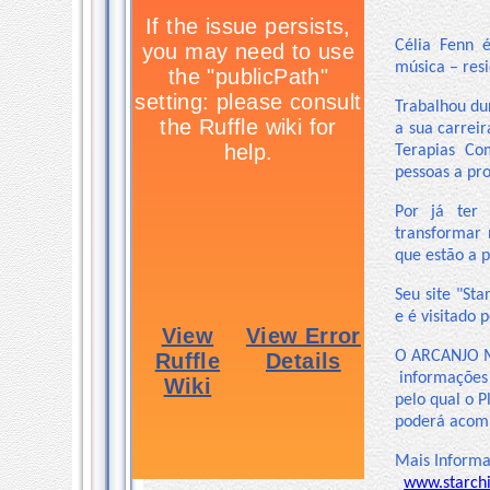
Célia Fenn 
música – res
Trabalhou du
a sua carrei
Terapias Co
pessoas a pro
Por já ter
transformar 
que estão a p
Seu site "St
e é visitado
O ARCANJO MI
informações 
pelo qual o P
poderá acomp
Mais Informa
www.starchi