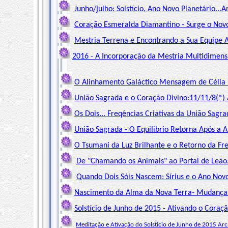
Junho/julho: Solstício, Ano Novo Planetário...
Coração Esmeralda Diamantino - Surge o Nov
Mestria Terrena e Encontrando a Sua Equipe 
2016 - A Incorporação da Mestria Multidimens
O Alinhamento Galáctico Mensagem de Célia 
União Sagrada e o Coração Divino:11/11/8(*) 
Os Dois... Freqências Criativas da União Sagr
União Sagrada - O Equilibrio Retorna Após a 
O Tsumani da Luz Brilhante e o Retorno da Fr
De "Chamando os Animais" ao Portal de Leão
Quando Dois Sóis Nascem: Sírius e o Ano Nov
Nascimento da Alma da Nova Terra- Mudanças.
Solstício de Junho de 2015 - Ativando o Coraç
Meditação e Ativação do Solstício de Junho de 2015 Arc