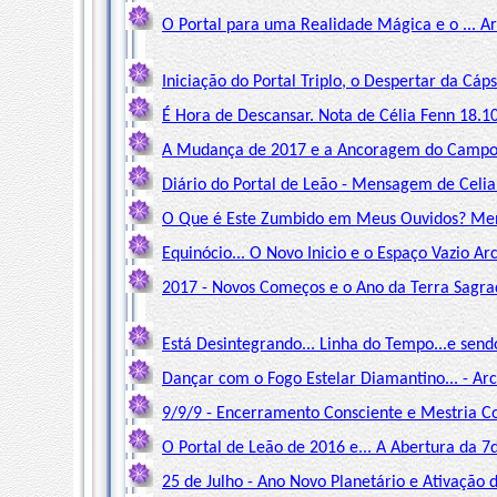
O Portal para uma Realidade Mágica e o ... Ar
Iniciação do Portal Triplo, o Despertar da Cáp
É Hora de Descansar. Nota de Célia Fenn 18.1
A Mudança de 2017 e a Ancoragem do Campo Un
Diário do Portal de Leão - Mensagem de Celia
O Que é Este Zumbido em Meus Ouvidos? Men
Equinócio... O Novo Inicio e o Espaço Vazio A
2017 - Novos Começos e o Ano da Terra Sagrad
Está Desintegrando... Linha do Tempo...e send
Dançar com o Fogo Estelar Diamantino... - Ar
9/9/9 - Encerramento Consciente e Mestria Co
O Portal de Leão de 2016 e... A Abertura da 7
25 de Julho - Ano Novo Planetário e Ativação 