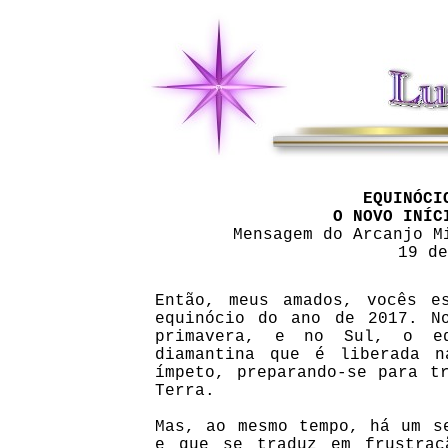
EQUINÓCI
O NOVO INÍC
Mensagem do Arcanjo M
19 de
Então, meus amados, vocês e
equinócio do ano de 2017. N
primavera, e no Sul, o e
diamantina que é liberada n
ímpeto, preparando-se para t
Terra.
Mas, ao mesmo tempo, há um s
e que se traduz em frustraç