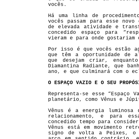
vocês.
Há uma linha de procediment
vocês passam para esse novo 
de elevada atividade e trans
concedido espaço para “res
vieram e para onde gostariam 
Por isso é que vocês estão a
que têm a oportunidade de a
que desejam criar, enquant
Diamantina Radiante, que ban
ano, e que culminará com o ec
O ESPAÇO VAZIO E O SEU PROPÓS
Representa-se esse “Espaço V
planetário, como Vênus e Júpi
Vênus é a energia luminosa 
relacionamento, e para es
concedido tempo para consider
Vênus está em movimento retr
signo de volta a Peixes, o 
arco em sentido contrário, 