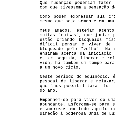
Que mudanças poderiam fazer 
com que tivessem a sensação d
Como podem expressar sua cr
mesmo que seja somente em uma
Meus amados, estejam atent
muitas “coisas”, que juntam 
estão criando bloqueios fí
difícil pensar e viver de 
bloqueado pelo “velho”. Na 
ensinam acerca da iniciação 
e, em seguida, liberar e rel
vida, há também um tempo para
a um novo ciclo.
Neste período do equinócio, 
pessoal de liberar e relaxar
que lhes possibilitará fluir
do ano.
Empenhem-se para viver de um
abundante. Esforcem-se para s
e amorosos em tudo aquilo q
direção à poderosa Onda de Lu