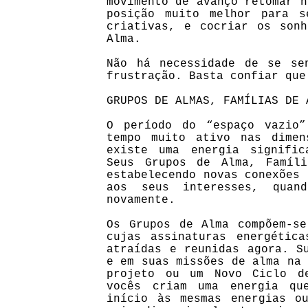
movimento de avanço retomar n
posição muito melhor para s
criativas, e cocriar os son
Alma.
Não há necessidade de se se
frustração. Basta confiar que
GRUPOS DE ALMAS, FAMÍLIAS DE 
O período do “espaço vazio
tempo muito ativo nas dime
existe uma energia signific
Seus Grupos de Alma, Famíl
estabelecendo novas conexões 
aos seus interesses, quan
novamente.
Os Grupos de Alma compõem-se
cujas assinaturas energétic
atraídas e reunidas agora. S
e em suas missões de alma na 
projeto ou um Novo Ciclo d
vocês criam uma energia qu
início às mesmas energias o