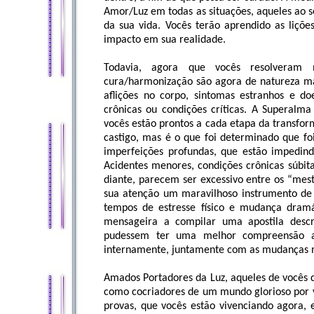
Amor/Luz em todas as situações, aqueles ao 
da sua vida. Vocês terão aprendido as liçõe
impacto em sua realidade.
Todavia, agora que vocês resolveram m
cura/harmonização são agora de natureza ma
aflições no corpo, sintomas estranhos e do
crônicas ou condições críticas. A Superalm
vocês estão prontos a cada etapa da transfo
castigo, mas é o que foi determinado que fo
imperfeições profundas, que estão impedind
Acidentes menores, condições crônicas súbita
diante, parecem ser excessivo entre os “mes
sua atenção um maravilhoso instrumento de 
tempos de estresse físico e mudança dram
mensageira a compilar uma apostila descr
pudessem ter uma melhor compreensão ac
internamente, juntamente com as mudanças m
Amados Portadores da Luz, aqueles de vocês 
como cocriadores de um mundo glorioso por vi
provas, que vocês estão vivenciando agora, e