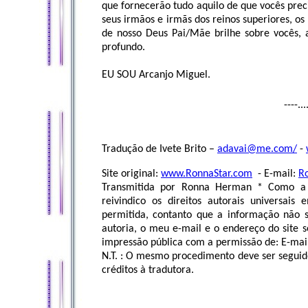
que fornecerão tudo aquilo de que vocês pre
seus irmãos e irmãs dos reinos superiores, o
de nosso Deus Pai/Mãe brilhe sobre vocês
profundo.
EU SOU Arcanjo Miguel.
----...
Tradução de Ivete Brito –
adavai@me.com
/
-
Site original:
www.RonnaStar.com
- E-mail:
R
Transmitida por Ronna Herman * Como a p
reivindico os direitos autorais universa
permitida, contanto que a informação não se
autoria, o meu e-mail e o endereço do site s
impressão pública com a permissão de: E-mai
N.T. : O mesmo procedimento deve ser seguido 
créditos à tradutora.