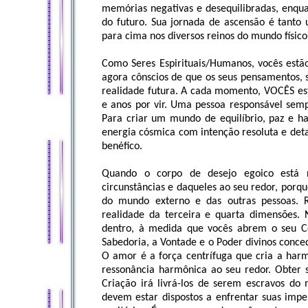
memórias negativas e desequilibradas, enqu
do futuro. Sua jornada de ascensão é tanto
para cima nos diversos reinos do mundo físico
Como Seres Espirituais/Humanos, vocês estão
agora cônscios de que os seus pensamentos, 
realidade futura. A cada momento, VOCÊS est
e anos por vir. Uma pessoa responsável semp
Para criar um mundo de equilíbrio, paz e h
energia cósmica com intenção resoluta e deta
benéfico.
Quando o corpo de desejo egoico está n
circunstâncias e daqueles ao seu redor, porq
do mundo externo e das outras pessoas. R
realidade da terceira e quarta dimensões.
dentro, à medida que vocês abrem o seu C
Sabedoria, a Vontade e o Poder divinos conce
O amor é a força centrífuga que cria a ha
ressonância harmônica ao seu redor. Obter s
Criação irá livrá-los de serem escravos do 
devem estar dispostos a enfrentar suas impe