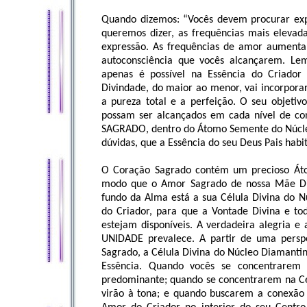
Quando dizemos: “Vocês devem procurar expr
queremos dizer, as frequências mais elevad
expressão. As frequências de amor aumenta
autoconsciência que vocês alcançarem. Lem
apenas é possível na Essência do Criador
Divindade, do maior ao menor, vai incorpora
a pureza total e a perfeição. O seu objetiv
possam ser alcançados em cada nível de c
SAGRADO, dentro do Átomo Semente do Núcle
dúvidas, que a Essência do seu Deus Pais habit
O Coração Sagrado contém um precioso Áto
modo que o Amor Sagrado de nossa Mãe Div
fundo da Alma está a sua Célula Divina do 
do Criador, para que a Vontade Divina e tod
estejam disponíveis. A verdadeira alegria 
UNIDADE prevalece. A partir de uma perspe
Sagrado, a Célula Divina do Núcleo Diamantin
Essência. Quando vocês se concentrarem 
predominante; quando se concentrarem na Cé
virão à tona; e quando buscarem a conexão 