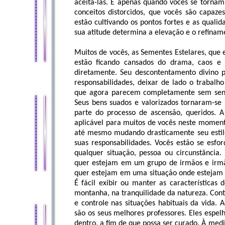
aceitá-las. É apenas quando vocês se tornam
conceitos distorcidos, que vocês são capaze
estão cultivando os pontos fortes e as quali
sua atitude determina a elevação e o refiname
Muitos de vocês, as Sementes Estelares, que
estão ficando cansados do drama, caos e
diretamente. Seu descontentamento divino p
responsabilidades, deixar de lado o trabalh
que agora parecem completamente sem sent
Seus bens suados e valorizados tornaram-s
parte do processo de ascensão, queridos. 
aplicável para muitos de vocês neste moment
até mesmo mudando drasticamente seu estilo 
suas responsabilidades. Vocês estão se esfo
qualquer situação, pessoa ou circunstânci
quer estejam em um grupo de irmãos e irmãs 
quer estejam em uma situação onde estejam pr
É fácil exibir ou manter as característica
montanha, na tranquilidade da natureza. Cont
e controle nas situações habituais da vida.
são os seus melhores professores. Eles espel
dentro, a fim de que possa ser curado. À me