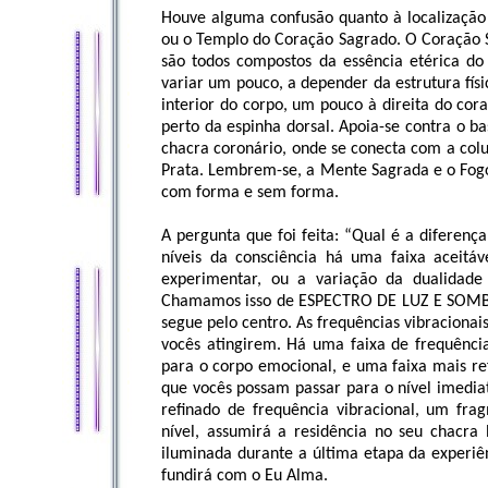
Houve alguma confusão quanto à localizaçã
ou o Templo do Coração Sagrado. O Coração S
são todos compostos da essência etérica do 
variar um pouco, a depender da estrutura fís
interior do corpo, um pouco à direita do cora
perto da espinha dorsal. Apoia-se contra o ba
chacra coronário, onde se conecta com a col
Prata. Lembrem-se, a Mente Sagrada e o Fog
com forma e sem forma.
A pergunta que foi feita: “Qual é a diferen
níveis da consciência há uma faixa aceitáv
experimentar, ou a variação da dualidade
Chamamos isso de ESPECTRO DE LUZ E SOMBRA
segue pelo centro. As frequências vibracion
vocês atingirem. Há uma faixa de frequência
para o corpo emocional, e uma faixa mais re
que vocês possam passar para o nível imedi
refinado de frequência vibracional, um fra
nível, assumirá a residência no seu chacra 
iluminada durante a última etapa da experiê
fundirá com o Eu Alma.