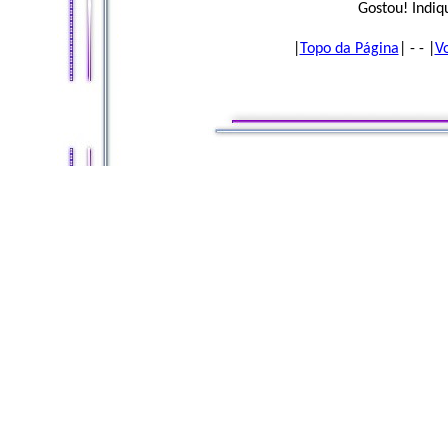
Gostou! Indiq
|
Topo da Página
| - - |
V