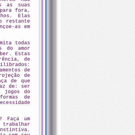
s as suas
para fora,
hos. Elas
o restante
nçoe-as em
mita todas
s do amor
ber. Estas
rência, de
librados:
amentos de
rojeção de
nça de que
az de: ser
s jogos do
formas de
ecessidade
? Faça um
 trabalhar
nstintiva.