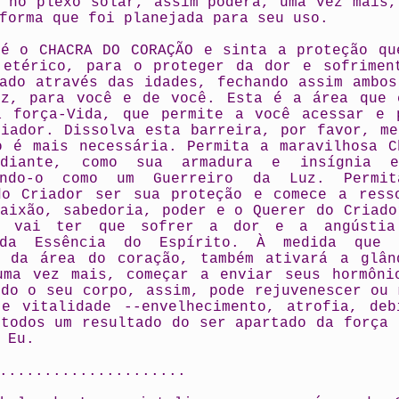
s no plexo solar, assim poderá, uma vez mais,
forma que foi planejada para seu uso.
té o CHACRA DO CORAÇÃO e sinta a proteção qu
 etérico, para o proteger da dor e sofrimen
tado através das idades, fechando assim ambos
uz, para você e de você. Esta é a área que 
a força-Vida, que permite a você acessar e 
riador. Dissolva esta barreira, por favor, me
o é mais necessária. Permita a maravilhosa C
adiante, como sua armadura e insígnia es
cando-o como um Guerreiro da Luz. Permi
do Criador ser sua proteção e comece a ress
paixão, sabedoria, poder e o Querer do Criado
e, vai ter que sofrer a dor e a angústia
 da Essência do Espírito. À medida que 
s da área do coração, também ativará a glân
uma vez mais, começar a enviar seus hormôni
odo o seu corpo, assim, pode rejuvenescer ou 
 e vitalidade --envelhecimento, atrofia, deb
 todos um resultado do ser apartado da força 
 Eu.
.....................