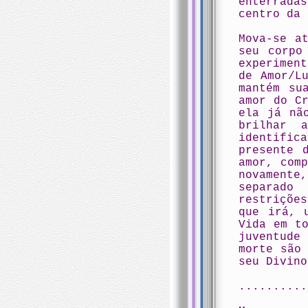
enterrada
centro da 
Mova-se a
seu corpo
experimen
de Amor/L
mantém su
amor do C
ela já nã
brilhar 
identifi
presente 
amor, com
novament
separado
restriçõe
que irá, 
Vida em t
juventude
morte são
seu Divino
..........