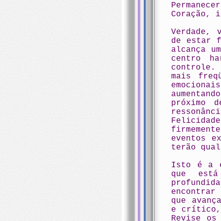
Permanec
Coração, i
Verdade, 
de estar 
alcança u
centro ha
controle.
mais freq
emocionai
aumentand
próximo d
ressonânci
Felicidad
firmement
eventos e
terão qual
Isto é a 
que est
profundid
encontrar
que avanç
e crítico
Revise os