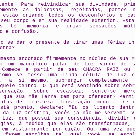
iente. Para reivindicar sua divindade, pri
emente as dolorosas, rejeitadas, partes 
 estão criando todos os desconfortos e ca
 seu corpo e em sua realidade exterior. Esta
das têm memória e criam sensações múl
o e confusão.
ão se dar o presente de tirar umas férias in
erna?
 mesmo ancorado firmemente no núcleo de sua M
em um magnífico pilar de Luz vindo de s
. Comece a partir de seu CHACRA RAIZ ou 
como se fosse uma linda célula de Luz cr
se, a si mesmo, submergir completamente 
aquele centro. O que está sentindo sobre sobr
servação, sobre escassez; sente-se mer
a que sua Mãe Terra tem para oferecer? Permi
entos de: tristeza, frustração, medo -- reco
stá pronto, declare: "Eu os liberto dent
a da Luz Crística, vocês já não me servem". V
 Luz, que possui sua consciência, dividir 
rgias, à medida que elas são transformadas, 
 em vislumbrante perfeição. Ou, uma vez qu
e fazem escolhas tal qual você, se escol