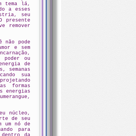
m tema lá,
do a esses
stria, seu
O presente
ve remover
ê não pode
amor e sem
ncarnação,
m poder ou
energia de
s, semanas
cando sua
projetando
as formas
s energias
umerangue,
eu núcleo,
rte de seu
m um nó de
mando para
 dentro da