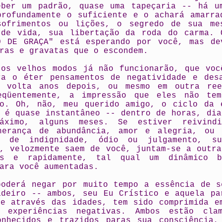
eber um padrão, quase uma tapeçaria -- há u
profundamente o suficiente e o achará amarra
sofrimentos ou lições, o segredo de sua me
 de vida, sua libertação da roda do carma. 
O DE GRAÇA" está esperando por você, mas de
ras e gravatas que o escondem.
 os velhos modos já não funcionarão, que voc
ra o éter pensamentos de negatividade e des
 volta anos depois, ou mesmo em outra ree
eqüentemente, a impressão que eles não te
ão. Oh, não, meu querido amigo, o ciclo da 
o é quase instantâneo -- dentro de horas, dia
áximo, alguns meses. Se estiver reivindi
herança de abundância, amor e alegria, ou 
o de indignidade, ódio ou julgamento, su
o, velozmente saem de você, juntam-se a outra
es e rapidamente, tal qual um dinâmico b
ara você aumentadas.
poderá negar por muito tempo a essência de s
adeiro -- ambos, seu Eu Crístico e aquela pa
ue através das idades, tem sido comprimida e
 experiências negativas. Ambos estão cla
onhecidos e trazidos paras sua consciência,