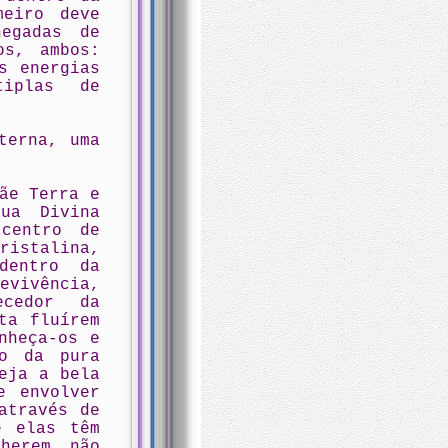
meiro deve
negadas de
os, ambos:
s energias
tiplas de
terna, uma
ãe Terra e
ua Divina
centro de
istalina,
dentro da
evivência,
ecedor da
ta fluírem
nheça-os e
ro da pura
eja a bela
e envolver
através de
e elas têm
herem não