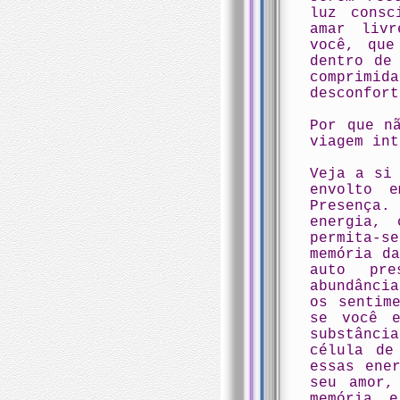
luz consc
amar livr
você, que
dentro de
comprimi
desconfort
Por que n
viagem int
Veja a si
envolto 
Presença
energia, 
permita-
memória d
auto pre
abundânci
os sentim
se você e
substânci
célula de
essas ene
seu amor,
memória 