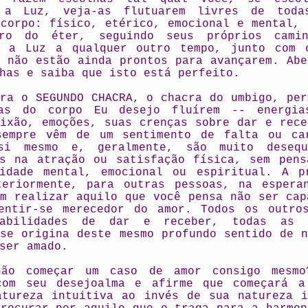
 a Luz, veja-as flutuarem livres de toda
 corpo: físico, etérico, emocional e mental, 
ro do éter, seguindo seus próprios camin
o a Luz a qualquer outro tempo, junto com 
e não estão ainda prontos para avançarem. Abe
has e saiba que isto está perfeito.
ara o SEGUNDO CHACRA, o chacra do umbigo, per
as do corpo Eu desejo fluírem -- energia
aixão, emoções, suas crenças sobre dar e rece
sempre vêm de um sentimento de falta ou ca
i mesmo e, geralmente, são muito desequi
os na atração ou satisfação física, sem pens
lidade mental, emocional ou espiritual. A p
teriormente, para outras pessoas, na espera
am realizar aquilo que você pensa não ser cap
entir-se merecedor do amor. Todos os outro
habilidades de dar e receber, todas as 
 se origina deste mesmo profundo sentido de n
ser amado.
ão começar um caso de amor consigo mesmo
com seu desejoalma e afirme que começará a
atureza intuitiva ao invés de sua natureza i