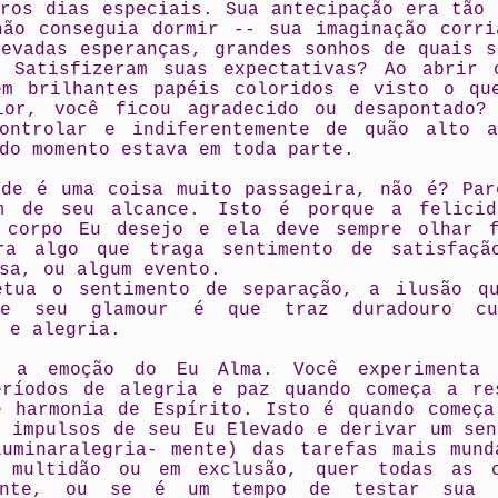
tros dias especiais. Sua antecipação era tão 
não conseguia dormir -- sua imaginação corri
levadas esperanças, grandes sonhos de quais s
. Satisfizeram suas expectativas? Ao abrir 
em brilhantes papéis coloridos e visto o qu
ior, você ficou agradecido ou desapontado?
ontrolar e indiferentemente de quão alto 
do momento estava em toda parte.
ade é uma coisa muito passageira, não é? Par
m de seu alcance. Isto é porque a felici
 corpo Eu desejo e ela deve sempre olhar 
ra algo que traga sentimento de satisfaçã
sa, ou algum evento.
etua o sentimento de separação, a ilusão q
 e seu glamour é que traz duradouro cum
 e alegria.
é a emoção do Eu Alma. Você experimenta 
eríodos de alegria e paz quando começa a re
e harmonia de Espírito. Isto é quando começa
s impulsos de seu Eu Elevado e derivar um sen
luminaralegria- mente) das tarefas mais mund
 multidão ou em exclusão, quer todas as 
mente, ou se é um tempo de testar sua p