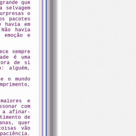
grande que
a selvagem
urpresas o
os pacotes
e havia em
 Não havia
a emoção e
ece sempre
dade é uma
fora de si
o: alguém,
ue o mundo
primento,
maiores e
ssonar com
 a afinar-
timento de
anas, quer
coisas vão
aciência.