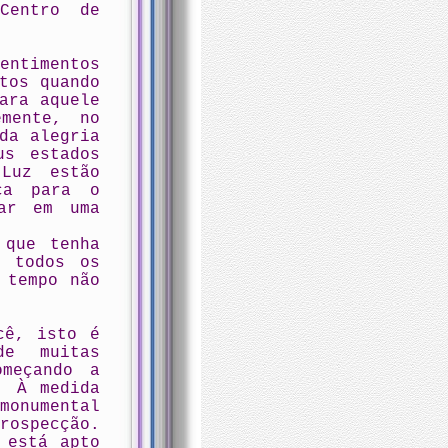
Centro de
entimentos
tos quando
ara aquele
mente, no
da alegria
us estados
Luz estão
ça para o
rar em uma
 que tenha
, todos os
 tempo não
cê, isto é
e muitas
omeçando a
. À medida
monumental
rospecção.
 está apto