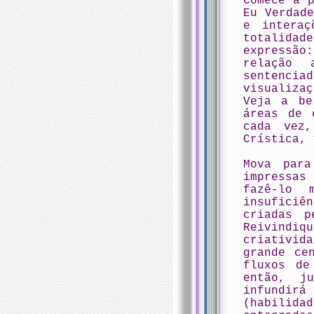
Comece a 
Eu Verdad
e interaç
totalidad
expressão
relação 
sentenci
visualiza
Veja a be
áreas de 
cada vez
Crística, 
Mova para
impressas
fazê-lo 
insuficiê
criadas p
Reivind
criativid
grande ce
fluxos de
então, j
infundirá
(habilida