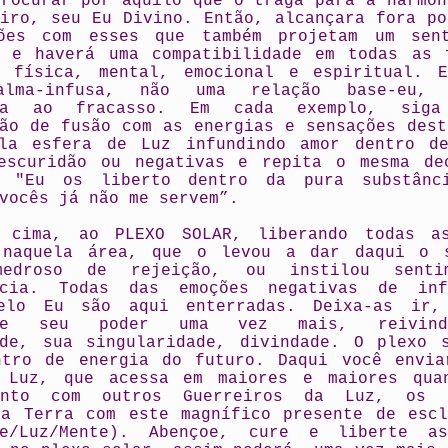
procurar por aquilo que o traga para a harmon
eiro, seu Eu Divino. Então, alcançara fora po
ões com esses que também projetam um sen
e e haverá uma compatibilidade em todas as 
: física, mental, emocional e espiritual. 
alma-infusa, não uma relação base-eu,
ada ao fracasso. Em cada exemplo, sig
ção de fusão com as energias e sensações dest
la esfera de Luz infundindo amor dentro d
escuridão ou negativas e repita o mesma de
, "Eu os liberto dentro da pura substânc
vocês já não me servem”.
 cima, ao PLEXO SOLAR, liberando todas a
 naquela área, que o levou a dar daqui o 
medroso de rejeição, ou instilou senti
ncia. Todas das emoções negativas de inf
elo Eu são aqui enterradas. Deixa-as ir,
ique seu poder uma vez mais, reivind
ade, sua singularidade, divindade. O plexo 
ntro de energia do futuro. Daqui você envia
 Luz, que acessa em maiores e maiores qua
unto com outros Guerreiros da Luz, os 
 a Terra com este magnífico presente de escl
de/Luz/Mente). Abençoe, cure e liberte a