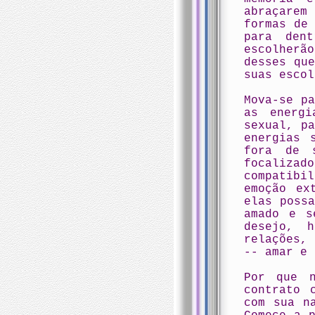
abraçarem
formas de
para dent
escolherã
desses qu
suas escol
Mova-se p
as energi
sexual, p
energias 
fora de s
focalizad
compatibi
emoção ex
elas poss
amado e s
desejo, 
relações,
-- amar e 
Por que n
contrato 
com sua n