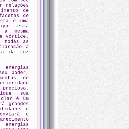
ia com seu
r relações
timento de
facetas de
Esta é uma
 que está
a a mesma
e vórtice.
e todas as
claração a
ia da Luz
s energias
seu poder,
mentos de
erioridade
 precioso.
ique sua
solar é um
rá grandes
ntidades e
enviará e
arecimento
s energias