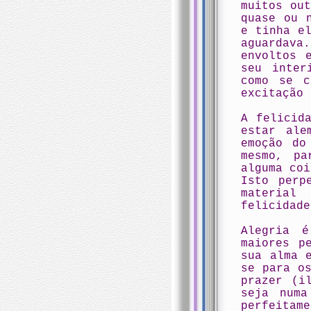
muitos ou
quase ou 
e tinha e
aguardava
envoltos 
seu inter
como se c
excitação 
A felicid
estar ale
emoção do
mesmo, pa
alguma coi
Isto perp
material
felicidade
Alegria 
maiores p
sua alma 
se para o
prazer (i
seja numa
perfeita