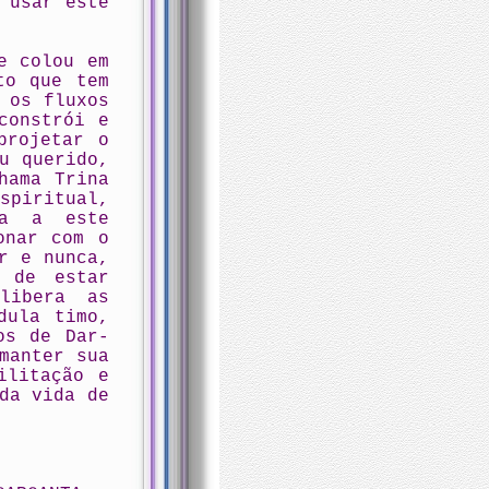
 usar este
e colou em
to que tem
 os fluxos
constrói e
projetar o
u querido,
hama Trina
piritual,
ta a este
onar com o
r e nunca,
 de estar
libera as
dula timo,
os de Dar-
manter sua
ilitação e
da vida de