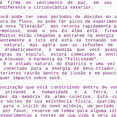
erá firme no sentimento de paz, em seu 
ndiferente a circunstância exterior.
você pode ter seus períodos de dúvidas ou s
fora do fluxo, ou pode ter picos de experimen
ma nova "Elevação", mas retorna rapidamente p
rmonioso, onde o seu Eu Alma está, firme
 Muitos estão chegando a entrarem na energia 
üentemente e isto até está se tornando se
s natural, mas agora que as infusões de 
o dramaticamente, à medida que você avan
egrau da espiral, estará começando a ent
a elevada, a harmonia da "Felicidade".
e é o estado natural do Espírito e uma vez
e conectado para a energia de Deus-Criador
xteriores cairão dentro da ilusão e em pouco
quer impacto sobre você.
excitação que está construindo dentro de vo
á ativando a humanidade e a Terra, d
ades da memória da alma coletiva. Está c
 o núcleo de sua existência física, querido
a para o início do novo milênio, um período 
, por favor, reserve um tempo para alguma int
 experimentos e testes de sua vida e veja se