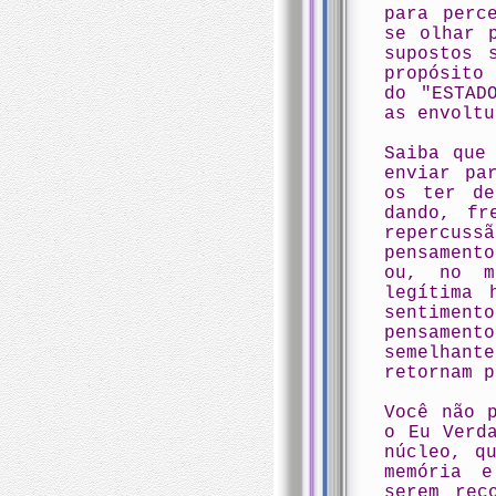
para perc
se olhar 
supostos 
propósito
do "ESTAD
as envoltu
Saiba que
enviar pa
os ter de
dando, fr
repercuss
pensament
ou, no m
legítima 
sentiment
pensament
semelhant
retornam p
Você não 
o Eu Verd
núcleo, q
memória e
serem rec