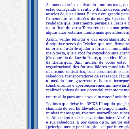
As massas estão se ativando - muitos mais, do
estão começando a sentir o divino desconten
anseios de suas almas. E isto é em grande part
firmemente as infusões da energia Crística, 
realidade que, lentamente, permeia a Terra e 
meta final de ver a Terra retornar a sua pri
alguns anos, estamos, muito mais que antes, enc
Assim, venho felicitar e dar encorajamento, 
discípulo e servo do Criador, que tem, firmem
ombros o fardo de ajudar a Terra e a humanida
meio desta, que a você foi concedido uma gra
jóia dourada de Luz da Fonte, que o identific
da Hierarquia. Sim, muitos de vocês estão
organizacional dos futuros lideres mundiais.
mas como emissários, com credenciais solares
sabedoria, transportadores de esperança, facili
à medida que governos e líderes incorpora
construiremos e aperfeiçoaremos um novo jardim
realização plena de seu potencial, recentemen
em trazê-lo para uma nova, alta consciência de 
Pedimos que deixe ir - DEIXE IR aquilo que já 
chamado de seu Eu Elevado... é tempo, amado.
minhas mensagens, tiveram maravilhoso sucess
Eu Alma, dentro de seus veículos físicos. Você 
e sua sabedoria. E por causa disto, muitos 
(principalmente por intuição - ou por intera