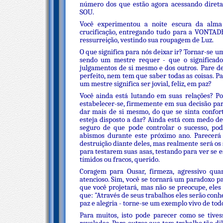
número dos que estão agora acessando direta
SOU.
Você experimentou a noite escura da alma
crucificação, entregando tudo para a VONTADE
ressurreição, vestindo sua roupagem de Luz.
O que significa para nós deixar ir? Tornar-se um
sendo um mestre requer - que o significado 
julgamentos de si mesmo e dos outros. Pare de
perfeito, nem tem que saber todas as coisas. Pa
um mestre significa ser jovial, feliz, em paz?
Você ainda está lutando em suas relações? P
estabelecer-se, firmemente em sua decisão pa
dar mais de si mesmo, do que se sinta confor
esteja disposto a dar? Ainda está com medo de
seguro de que pode controlar o sucesso, pod
abismos durante este próximo ano. Parecerá
destruição diante deles, mas realmente será os
para testarem suas asas, testando para ver se 
tímidos ou fracos, querido.
Coragem para Ousar, firmeza, agressivo quand
atencioso. Sim, você se tornará um paradoxo pa
que você projetará, mas não se preocupe, ele
que: "Através de seus trabalhos eles serão conh
paz e alegria - torne-se um exemplo vivo de todo
Para muitos, isto pode parecer como se tiv