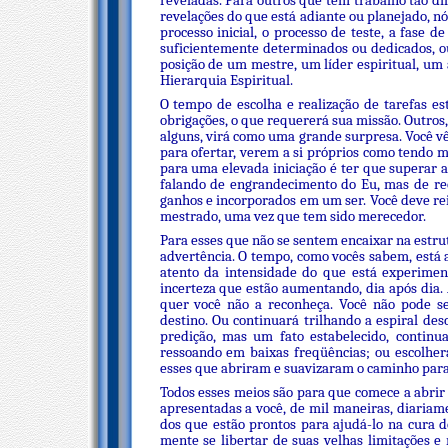
reveladas. Para outros que tem trabalho tão di
revelações do que está adiante ou planejado, n
processo inicial, o processo de teste, a fase 
suficientemente determinados ou dedicados, o
posição de um mestre, um líder espiritual, u
Hierarquia Espiritual.
O tempo de escolha e realização de tarefas e
obrigações, o que requererá sua missão. Outros
alguns, virá como uma grande surpresa. Você v
para ofertar, verem a si próprios como tendo 
para uma elevada iniciação é ter que superar a
falando de engrandecimento do Eu, mas de rec
ganhos e incorporados em um ser. Você deve reiv
mestrado, uma vez que tem sido merecedor.
Para esses que não se sentem encaixar na estru
advertência. O tempo, como vocês sabem, está
atento da intensidade do que está experiment
incerteza que estão aumentando, dia após dia.
quer você não a reconheça. Você não pode se
destino. Ou continuará trilhando a espiral des
predição, mas um fato estabelecido, continua
ressoando em baixas freqüências; ou escolhe
esses que abriram e suavizaram o caminho para
Todos esses meios são para que comece a abrir
apresentadas a você, de mil maneiras, diariam
dos que estão prontos para ajudá-lo na cura 
mente se libertar de suas velhas limitações e 