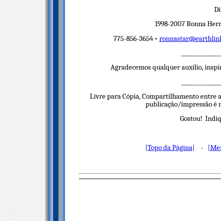
Di
1998-2007 Ronna Herm
775-856-3654 •
ronnastar@earthlin
_____________
Agradecemos qualquer auxílio, inspi
_____________
Livre para Cópia, Compartilhamento entre a
publicação/impressão é ne
Gostou! Indiq
|
Topo da Página
| - |
Men