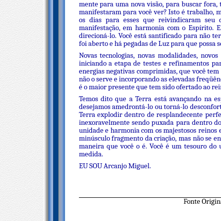
mente para uma nova visão, para buscar fora, t
manifestaram para você ver? Isto é trabalho, 
os dias para esses que reivindicaram seu 
manifestação, em harmonia com o Espírito. El
direcioná-lo. Você está santificado para não te
foi aberto e há pegadas de Luz para que possa s
Novas tecnologias, novas modalidades, novos 
iniciando a etapa de testes e refinamentos pa
energias negativas comprimidas, que você tem 
não o serve e incorporando as elevadas freqüênci
é o maior presente que tem sido ofertado ao rei
Temos dito que a Terra está avançando na es
desejamos amedrontá-lo ou torná-lo desconfort
Terra explodir dentro de resplandecente perfe
inexoravelmente sendo puxada para dentro do 
unidade e harmonia com os majestosos reinos e
minúsculo fragmento da criação, mas não se en
maneira que você o é. Você é um tesouro do 
medida.
EU SOU Arcanjo Miguel.
Fonte Origi