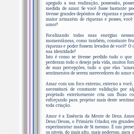
apegado a sua realização, possessão, pos
medida de amor. Se você fosse bastante po
tivesse grandes depósitos de riquezas e poss
maior armazém de riquezas e posses, você
amor?
Focalizando todas suas energias nessas
momentâneas, como também, constante frus
riquezas e poder fossem levados de você? O 
sua identidade?
Isto é como se tivesse perdido tudo o que
perderam todo o desejo pela vida, muitos fo
de suas percepções, tudo o que elas "am
sentimentos de serem merecedores do amor e 
Amar com um foco externo, externo a você, 
necessitará de constante validação por 
projetado exteriormente cria um fluxo co
esforçando para projetar mais deste sentim
toda criação.
Amor é a Essência da Mente de Deus. Amor 
Deus/Deusa, o Primário Criador, em grandes 
experimentar mais de Si mesmo. É um present
os níveis, do mais alto, mais poderoso, para 