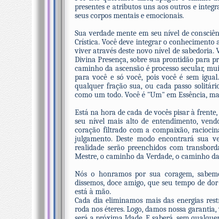
presentes e atributos uns aos outros e inte
seus corpos mentais e emocionais.
Sua verdade mente em seu nível de consciênc
Crística. Você deve integrar o conhecimento
viver através deste novo nível de sabedoria.
Divina Presença, sobre sua prontidão para pr
caminho da ascensão é processo secular, muit
para você e só você, pois você é sem igual.
qualquer fração sua, ou cada passo solitá
como um todo. Você é "Um" em Essência, m
Está na hora de cada de vocês pisar à frente
seu nível mais alto de entendimento, vendo
coração filtrado com a compaixão, racio
julgamento. Deste modo encontrará sua 
realidade serão preenchidos com transbord
Mestre, o caminho da Verdade, o caminho da 
Nós o honramos por sua coragem, sabemo
dissemos, doce amigo, que seu tempo de dor
está à mão.
Cada dia eliminamos mais das energias restr
roda nos éteres. Logo, damos nossa garantia
será a próxima Idade. E saberá, sem qualquer