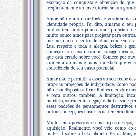
excitação da conquista e obtenção do que
freqüentemente ao invés, torna-se um grande
Amor não é auto sacrifício e vestir-se de 
identidade própria. Foi dito, amarás o te
muitos tem muito pouco amor-próprio e de
muito pouco amor para projetar para outros.
mesmo, em seu centro de alma, começar a ac
Luz, respeito e toda a alegria, beleza e ge
começar um caso de amor consigo mesmo, on
que está errado sobre você. Comece por ouvi
aumentarão mais e mais a medida que você
consciência de seu vasto potencial.
Amar não é permitir a esses ao seu redor de
próprias projeções de indignidade. Como po
não está disposto a fixar limites e enviar m
e para outros, também. A limitação, inca
martírio, sofrimento, negação da beleza e per
esses padrões de pensamentos destrutivos 
outras concepções ilusórias da terceira dimen
Muitos, ao apressarem seus corpos-desejos,
aquisição. Realmente, você veio como co-cr
material sobre o belo planeta Terra. Mas,