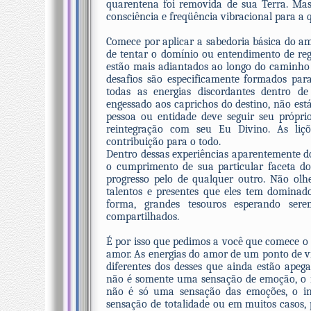
quarentena foi removida de sua Terra. Mas 
consciência e freqüência vibracional para a q
Comece por aplicar a sabedoria básica do a
de tentar o domínio ou entendimento de regr
estão mais adiantados ao longo do caminho d
desafios são especificamente formados par
todas as energias discordantes dentro d
engessado aos caprichos do destino, não est
pessoa ou entidade deve seguir seu própri
reintegração com seu Eu Divino. As liç
contribuição para o todo.
Dentro dessas experiências aparentemente do
o cumprimento de sua particular faceta d
progresso pelo de qualquer outro. Não olh
talentos e presentes que eles tem dominad
forma, grandes tesouros esperando sere
compartilhados.
É por isso que pedimos a você que comece o
amor. As energias do amor de um ponto de vi
diferentes dos desses que ainda estão apeg
não é somente uma sensação de emoção, o i
não é só uma sensação das emoções, o int
sensação de totalidade ou em muitos casos, 