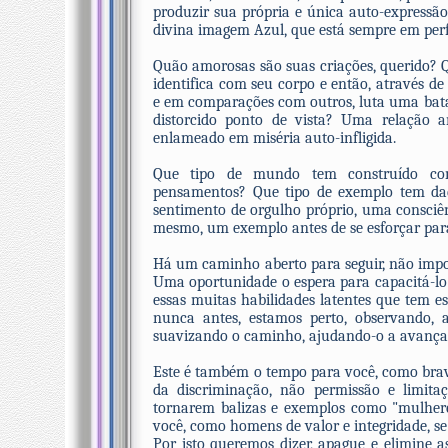
produzir sua própria e única auto-expressã
divina imagem Azul, que está sempre em perf
Quão amorosas são suas criações, querido? Q
identifica com seu corpo e então, através d
e em comparações com outros, luta uma batal
distorcido ponto de vista? Uma relação
enlameado em miséria auto-infligida.
Que tipo de mundo tem construído com
pensamentos? Que tipo de exemplo tem dad
sentimento de orgulho próprio, uma consciên
mesmo, um exemplo antes de se esforçar para
Há um caminho aberto para seguir, não impor
Uma oportunidade o espera para capacitá-lo 
essas muitas habilidades latentes que tem 
nunca antes, estamos perto, observando, ag
suavizando o caminho, ajudando-o a avançar
Este é também o tempo para você, como bravo
da discriminação, não permissão e limita
tornarem balizas e exemplos como "mulher
você, como homens de valor e integridade, 
Por isto queremos dizer, apague e elimine a