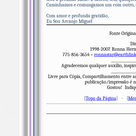
Caminhamos e comungamos um com outro, e i
Com amor e profunda gratidão,
Eu Sou Arcanjo Miguel
Fonte Origin
Dir
1998-2007 Ronna Herma
775-856-3654 •
ronnastar@earthlink
_____________
Agradecemos qualquer auxílio, inspir
_____________
Livre para Cópia, Compartilhamento entre a
publicação/impressão é nec
Gostou! Indiqu
|
Topo da Página
| - |
Men