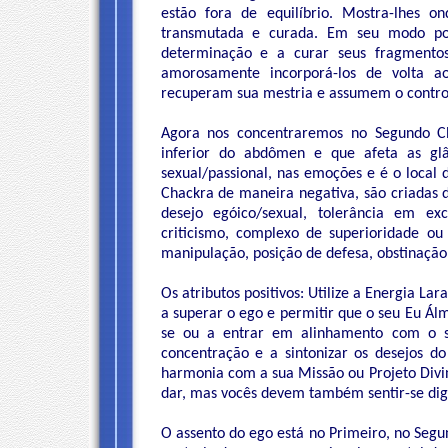
estão fora de equilíbrio. Mostra-lhes 
transmutada e curada. Em seu modo posi
determinação e a curar seus fragment
amorosamente incorporá-los de volta a
recuperam sua mestria e assumem o control
Agora nos concentraremos no Segundo Cha
inferior do abdômen e que afeta as glâ
sexual/passional, nas emoções e é o local d
Chackra de maneira negativa, são criadas d
desejo egóico/sexual, tolerância em ex
criticismo, complexo de superioridade ou d
manipulação, posição de defesa, obstinação,
Os atributos positivos: Utilize a Energia L
a superar o ego e permitir que o seu Eu Álm
se ou a entrar em alinhamento com o s
concentração e a sintonizar os desejos d
harmonia com a sua Missão ou Projeto Divin
dar, mas vocês devem também sentir-se dig
O assento do ego está no Primeiro, no Segun