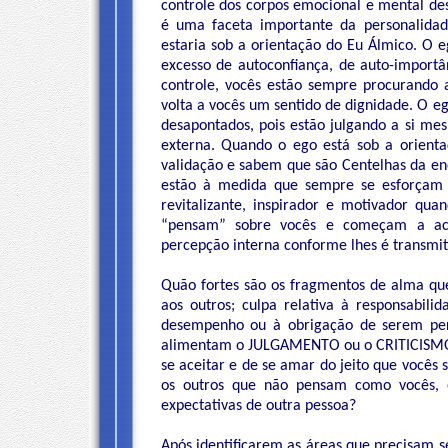
controle dos corpos emocional e mental de
é uma faceta importante da personalidade
estaria sob a orientação do Eu Álmico. O 
excesso de autoconfiança, de auto-import
controle, vocês estão sempre procurando 
volta a vocês um sentido de dignidade. O e
desapontados, pois estão julgando a si me
externa. Quando o ego está sob a orienta
validação e sabem que são Centelhas da ene
estão à medida que sempre se esforçam 
revitalizante, inspirador e motivador qu
“pensam” sobre vocês e começam a aco
percepção interna conforme lhes é transmiti
Quão fortes são os fragmentos de alma qu
aos outros; culpa relativa à responsabilid
desempenho ou à obrigação de serem per
alimentam o JULGAMENTO ou o CRITICISMO?
se aceitar e de se amar do jeito que vocês
os outros que não pensam como vocês, 
expectativas de outra pessoa?
Após identificarem as áreas que precisam s