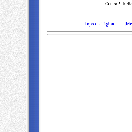
Gostou! Indiq
|
Topo da Página
| - |
Me