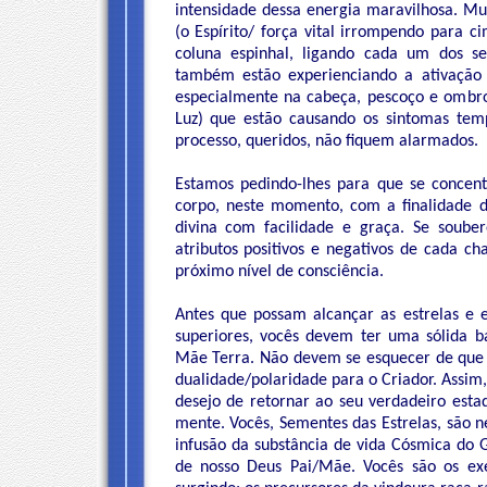
intensidade dessa energia maravilhosa. Mu
(o Espírito/ força vital irrompendo para c
coluna espinhal, ligando cada um dos set
também estão experienciando a ativação d
especialmente na cabeça, pescoço e ombro
Luz) que estão causando os sintomas temp
processo, queridos, não fiquem alarmados.
Estamos pedindo-lhes para que se concent
corpo, neste momento, com a finalidade de
divina com facilidade e graça. Se soube
atributos positivos e negativos de cada c
próximo nível de consciência.
Antes que possam alcançar as estrelas e 
superiores, vocês devem ter uma sólida 
Mãe Terra. Não devem se esquecer de que s
dualidade/polaridade para o Criador. Assim
desejo de retornar ao seu verdadeiro est
mente. Vocês, Sementes das Estrelas, são n
infusão da substância de vida Cósmica do G
de nosso Deus Pai/Mãe. Vocês são os exe