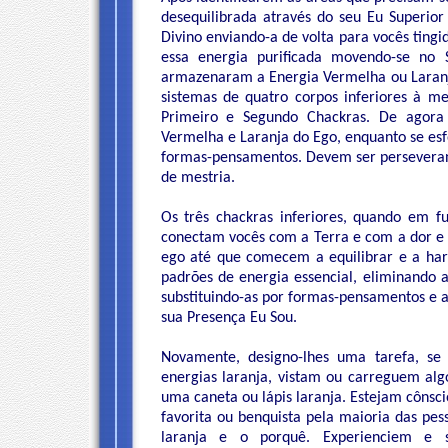
desequilibrada através do seu Eu Superio
Divino enviando-a de volta para vocês ting
essa energia purificada movendo-se no
armazenaram a Energia Vermelha ou Laranja
sistemas de quatro corpos inferiores à m
Primeiro e Segundo Chackras. De agora
Vermelha e Laranja do Ego, enquanto se es
formas-pensamentos. Devem ser perseveran
de mestria.
Os três chackras inferiores, quando em 
conectam vocês com a Terra e com a dor e a
ego até que comecem a equilibrar e a har
padrões de energia essencial, eliminando a
substituindo-as por formas-pensamentos e a
sua Presença Eu Sou.
Novamente, designo-lhes uma tarefa, s
energias laranja, vistam ou carreguem al
uma caneta ou lápis laranja. Estejam cônsci
favorita ou benquista pela maioria das p
laranja e o porquê. Experienciem e 