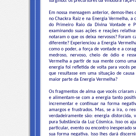
surgindo: os precursores da vindoura raça-r
Em nossa mensagem anterior, demos-lhes o
no Chackra Raiz e na Energia Vermelha, a co
do Primeiro Raio da Divina Vontade e 
examinando suas ações e reações relativa
notaram o que os deixa nervosos? Foram c
diferente? Experienciou a Energia Vermelh
como o poder, a força de vontade e a cor
medroso, nervoso, cheio de ódio e res
Vermelha a partir de sua mente como uma
energia foi refletida de volta para vocês
que resultasse em uma situação de causa 
maior parte da Energia Vermelha?
Os fragmentos de alma que vocês criaram 
e alimentam-se com a energia tanto positi
incrementar e continuar na forma negativa
amargos e frustrados. Mas, se a ira, o re
verdadeiramente são: energia distorcida, 
pura Substância da Luz Cósmica. Isso os 
particular, evento ou encontro inesperado s
sua forma negativa. Isso lhes dará discer