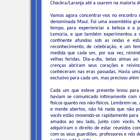
Chackra/Laranja até a usarem na maioria de
Vamos agora concentrar-nos no encontro 
denominada Maui. Foi uma assembléia gra
tempo, para experienciar a beleza e a p
Lemúria, e que também experimentou a de
continente afundou sob as ondas e es
reconhecimento, de celebração, e um tem
medida que cada um, por sua vez, reivin
velhas feridas. Dia-a-dia, belas almas a
crenças abriram seus corações e reivi
conheceram nas eras passadas. Havia uma
exclusivo para cada um, mas precioso além
Cada um que esteve presente levou para 
haviam se comunicado intimamente com os 
físicos quanto nos não-físicos. Lembrem-s
e mente abertos, não há nada que não pos
vocês estão movendo-se rapidamente para 
amados ao seu lado, junto com vocês. N
adquiriram o direito de estar reunidos c
com os seus guardiões, professores e nós do