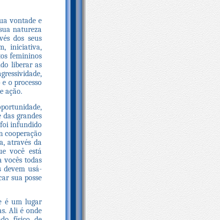
sua vontade e
 sua natureza
avés dos seus
 iniciativa,
tos femininos
do liberar as
gressividade,
 e o processo
e ação.
portunidade,
e das grandes
foi infundido
em cooperação
a, através da
ue você está
a vocês todas
ês devem usá-
car sua posse
le é um lugar
s. Ali é onde
do físico de