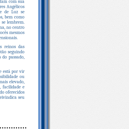
ectam com sua
res Angélicos
xe de Luz se
os, bem como
 se lembrem.
na, no centro
vocês mesmos
nsionais.
s reinos das
stão seguindo
s do passado,
está por vir
sibilidade ou
mais elevado,
 facilidade e
do oferecidos
eivindica seu