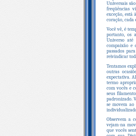
Universais são
freqüências v
exceção, está 
coração, cada 
Você vê, é tem
portanto, os 
Universo até 
compaixão e c
passados para
reivindicar to
Tentamos expli
outras ocasi
expectativa. A
termo apropri
com vocês e c
seus filament
padronizado. 
se movem ao l
individualizad
Observem a co
vejam-na move
que vocês sen
com sua Divi