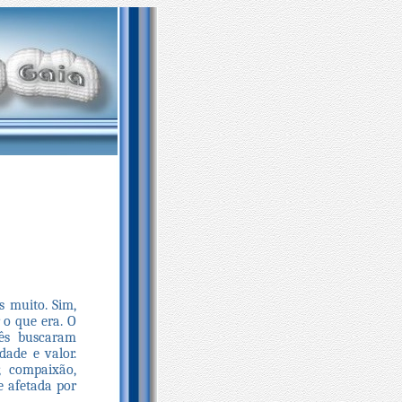
 muito. Sim,
o que era. O
ês buscaram
dade e valor.
, compaixão,
e afetada por