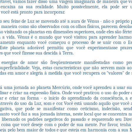
rtável, vamos fazer disso uma viagem imaginária de maneira que v
 encaixa na sua realidade. Muito possivelmente, ela pode ser
você está pronto para incorporar.
 o seu feixe de Luz se movendo até a aura de Vênus - não o próprio p
a maneira como são observados com os olhos físicos, parecem desolado
o visitando os planetas em dimensões superiores, onde eles são fértei
a vida. Vênus é o mundo que você visitou para aprender harmon
inamento enquanto você começou o processo de se unir com o Es
 Este planeta adorável permitiu que você experimentasse prazer
s que você fizesse sua descida à Terra.
 energias de amor são freqüentemente manifestadas como pre
superficialidade. Veja, estas características que não servem mais ao 
das em amor e alegria à medida que você recupera os "valores" de
rá uma jornada ao planeta Mercúrio, onde você aprendeu a usar s
alisar e criar na expressão física. Onde você praticou o uso do poder
ar e criar na forma - o início do aprendizado da consciência, a 
ravés do uso da Luz, som e cor. Você está usando aquilo que você
ativa, que pode se manifestar como ceticismo, indecisão, send
anto você faz a sua jornada interna, neste local que se concentra n
liberando os padrões negativos do passado e requerendo seu Dire
 coisa que você deseje com o poder de sua mente. Por favor, tenh
 seja pelo bem maior de todos e que esteja em harmonia com a sua 