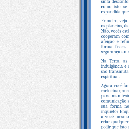
sinta desconfo
como isto se
expandida que 
Primeiro, veja
os planetas, d
Não, vocês estã
cooperam com 
afeição e ref
forma física.
segurança ante
Na Terra, as
indulgência e 
são transmuta
espiritual.
Agora você fa
raciocinar, an
para manifest
comunicação at
sua forma neg
inquieto? Enqu
a você mesmo 
criar qualquer
pedir que isto