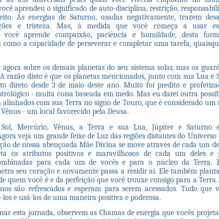
você aprendeu o significado de auto-disciplina, restrição, responsabili
eito. As energias de Saturno, usadas negativamente, trazem des
tações e tristeza. Mas, à medida que você começa a usar es
e, você aprende compaixão, paciência e humildade, desta fo
m como a capacidade de perseverar e completar uma tarefa, quaisq
 agora sobre os demais planetas do seu sistema solar, mas os gua
 A razão disto é que os planetas mencionados, junto com sua Lua e S
 direto desde 3 de maio deste ano. Muito foi predito e profetiza
strológico - muita coisa baseada em medo. Mas eu darei outra possibi
 alinhados com sua Terra no signo de Touro, que é considerado um si
Vênus - um local favorecido pela Deusa.
u Sol, Mercúrio, Vênus, a Terra e sua Lua, Júpiter e Saturno
gora veja um grande feixe de Luz das regiões distantes do Universo 
ação de nossa abençoada Mãe Divina se move através de cada um de
ta os atributos positivos e maravilhosos de cada um deles e p
combinadas para cada um de vocês e para o núcleo da Terra. E
tra seu coração e novamente passa a residir aí. Ele também plant
e quem você é e da perfeição que você trouxe consigo para a Terra. 
ernos são refrescados e esperam para serem acessados. Tudo que 
ê-los e usá-los de uma maneira positiva e poderosa.
nar esta jornada, observem as Chamas de energia que vocês projet