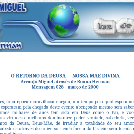
O RETORNO DA DEUSA - NOSSA MÃE DIVINA
Arcanjo Miguel através de Ronna Herman
Mensagem 028 - março de 2000
s, uma época maravilhosa chegou, um tempo pelo qual esperamos
esperaram pela chegada deste evento abençoado mesmo sem saber 
ltimos milhares de anos tem sido em Deus como o Pai, e voc
uas virtudes e atributos dominantes: poder, vontade, sabedoria, ver
mpo da Deusa, Deus-Mãe, de irradiar a totalidade do seu amor
 sabedoria através do universo - cada faceta da Criação será tocada 