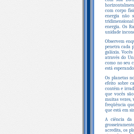
horizontalment
com corpo físi
energia não 
tridimensional
energia. Os R
unidade incond
Observem enqua
penetra cada pl
galáxia. Vocês
através do Un
como no seu ca
está esperando
Os planetas n
efeito sobre 
contém e irrad
que vocês são
muitas vezes, 
freqüência que
que está em si
A ciência da 
grosseiramen
acredita, os p