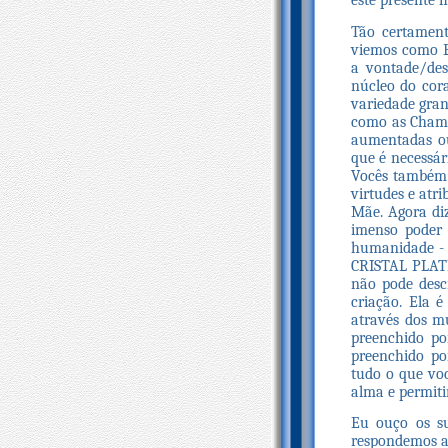
este presente 
Tão certamen
viemos como E
a vontade/dese
núcleo do cora
variedade gran
como as Chama
aumentadas ou
que é necessár
Vocês também 
virtudes e atr
Mãe. Agora di
imenso poder 
humanidade 
CRISTAL PLATI
não pode desc
criação. Ela 
através dos m
preenchido po
preenchido po
tudo o que voc
alma e permiti
Eu ouço os s
respondemos a 