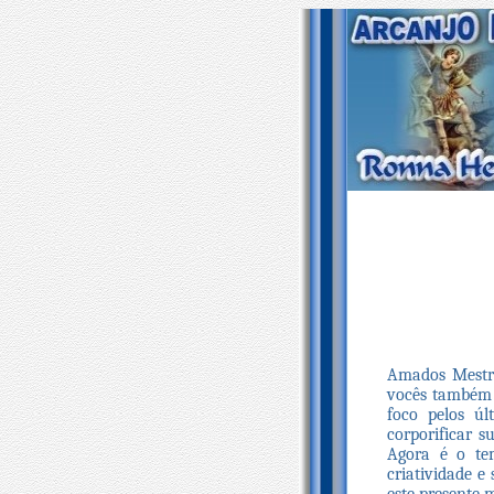
Amados Mestre
vocês também 
foco pelos ú
corporificar s
Agora é o te
criatividade e