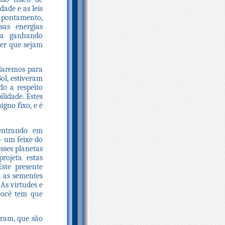
dade e as leis
apontamento,
sas energias
rma ganhando
uer que sejam
rdaremos para
ol, estiveram
do a respeito
lidade. Estes
gno fixo, e é
 entrando em
- um feixe do
sses planetas
rojeta estas
ste presente
a as sementes
As virtudes e
você tem que
aram, que são