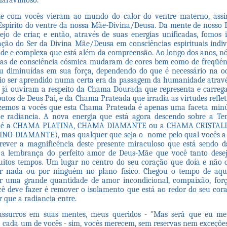
maravilhoso.
te com vocês vieram ao mundo do calor do ventre materno, ass
spírito do ventre da nossa Mãe-Divina/Deusa. Da mente de nosso 
jo de criar, e então, através de suas energias unificadas, fomos 
ção do Ser da Divina Mãe/Deusa em consciências espirituais indivi
de e complexa que está além da compreensão. Ao longo dos anos, n
s de consciência cósmica mudaram de cores bem como de freqüênc
 diminuídas em sua força, dependendo do que é necessário na oc
io ser aprendido numa certa era da passagem da humanidade atravé
já ouviram a respeito da Chama Dourada que representa e carrega
ibutos de Deus Pai, e da Chama Prateada que irradia as virtudes refle
zemos a vocês que esta Chama Prateada é apenas uma faceta minú
e radiancia. A nova energia que está agora descendo sobre a Ter
- é a CHAMA PLATINA, CHAMA DIAMANTE ou a CHAMA CRISTA
NO-DIAMANTE), mas qualquer que seja o nome pelo qual vocês a
rever a magnificência deste presente miraculoso que está sendo 
é a lembrança do perfeito amor de Deus-Mãe que você tanto dese
uitos tempos. Um lugar no centro do seu coração que doía e não 
r nada ou por ninguém no plano físico. Chegou o tempo de aque
r uma grande quantidade de amor incondicional, compaixão, forç
ê deve fazer é remover o isolamento que está ao redor do seu cor
r que a radiancia entre.
ussurros em suas mentes, meus queridos - "Mas será que eu me
cada um de vocês - sim, vocês merecem, sem reservas nem exceções.