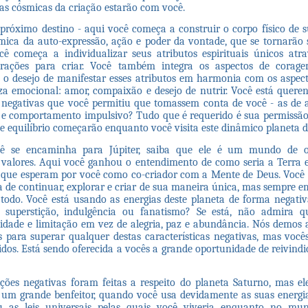
ças cósmicas da criação estarão com você.
próximo destino - aqui você começa a construir o corpo físico de 
mica da auto-expressão, ação e poder da vontade, que se tornarão
cê começa a individualizar seus atributos espirituais únicos atr
irações para criar. Você também integra os aspectos de coragem,
e o desejo de manifestar esses atributos em harmonia com os aspec
a emocional: amor, compaixão e desejo de nutrir. Você está queren
s negativas que você permitiu que tomassem conta de você - as de a
 e comportamento impulsivo? Tudo que é requerido é sua permissão
 e equilíbrio começarão enquanto você visita este dinâmico planeta d
ê se encaminha para Júpiter, saiba que ele é um mundo de o
 valores. Aqui você ganhou o entendimento de como seria a Terra 
 que esperam por você como co-criador com a Mente de Deus. Você 
 de continuar, explorar e criar de sua maneira única, mas sempre 
odo. Você está usando as energias deste planeta de forma negativ
, superstição, indulgência ou fanatismo? Se está, não admira q
idade e limitação em vez de alegria, paz e abundância. Nós demos 
 para superar qualquer destas características negativas, mas voc
idos. Está sendo oferecida a vocês a grande oportunidade de reivindi
ções negativas foram feitas a respeito do planeta Saturno, mas e
um grande benfeitor, quando você usa devidamente as suas energia
 as leis universais pelas quais você viveria enquanto no mun