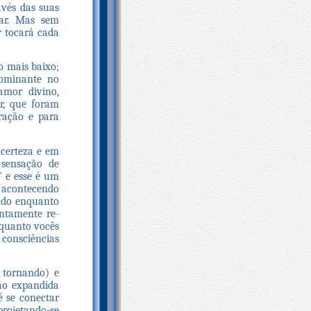
avés das suas
rar. Mas sem
r tocará cada
o mais baixo;
dominante no
amor divino,
r, que foram
gração e para
ncerteza e em
 sensação de
" e esse é um
 acontecendo
ndo enquanto
entamente re-
nquanto vocês
consciências
 tornando) e
ção expandida
é se conectar
rojetando-se