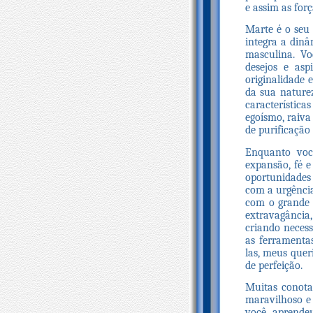
e assim as for
Marte é o seu 
integra a dinâ
masculina. Vo
desejos e asp
originalidade 
da sua naturez
característica
egoísmo, raiva
de purificação
Enquanto voc
expansão, fé e
oportunidades
com a urgência
com o grande t
extravagância
criando necess
as ferramentas
las, meus quer
de perfeição.
Muitas conota
maravilhoso e 
você aprendeu