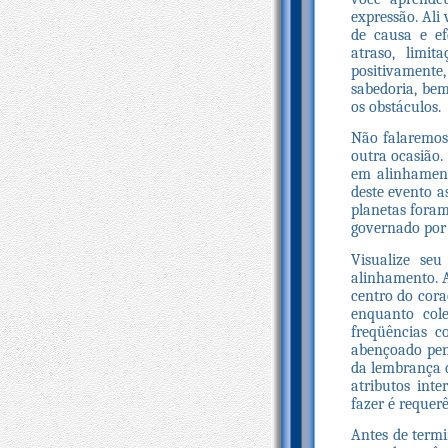
expressão. Ali 
de causa e ef
atraso, limi
positivament
sabedoria, be
os obstáculos.
Não falaremos
outra ocasião.
em alinhamento
deste evento a
planetas foram
governado por 
Visualize se
alinhamento. A
centro do cor
enquanto cole
freqüências 
abençoado pene
da lembrança d
atributos int
fazer é requer
Antes de termi