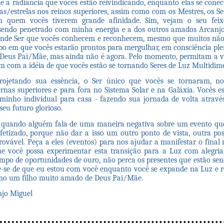
 e a radiância que vocês estão reivindicando, enquanto elas se con
as/estrelas nos reinos superiores, assim como com os Mestres, os Se
m quem vocês tiverem grande afinidade. Sim, vejam o seu fei
sendo penetrado com minha energia e a dos outros amados Arcanj
ande Ser que vocês conhecem e reconhecem, mesmo que muitos não
o em que vocês estarão prontos para mergulhar, em consciência ple
 Deus Pai/Mãe, mas ainda não é agora. Pelo momento, permitam a 
 com a idéia de que vocês estão se tornando Seres de Luz Multidime
rojetando sua essência, o Ser único que vocês se tornaram, no
rnas superiores e para fora no Sistema Solar e na Galáxia. Vocês e
minho individual para casa - fazendo sua jornada de volta atravé
seu futuro glorioso.
quando alguém fala de uma maneira negativa sobre um evento que 
fetizado, porque não dar a isso um outro ponto de vista, outra pos
rovável. Peça a eles (eventos) para nos ajudar a manifestar o final 
e você possa experimentar esta transição para a Luz com alegria,
mpo de oportunidades de ouro, não perca os presentes que estão sen
-se de que eu estou com você enquanto você se expande na Luz e r
omo um filho muito amado de Deus Pai/Mãe.
njo Miguel