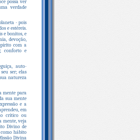
ocê possa ver
 uma verdade
laneta - pois
s e estéreis.
s e bonitos, e
ia, devoção,
pírito com a
, conforto e
guiça, auto-
seu ser; elas
 sua natureza
ua mente para
 da sua mente
expressão e a
 aprendeu, em
o crítico ou
a mente, veja
ito Divino de
a como hábito
Missão Divina