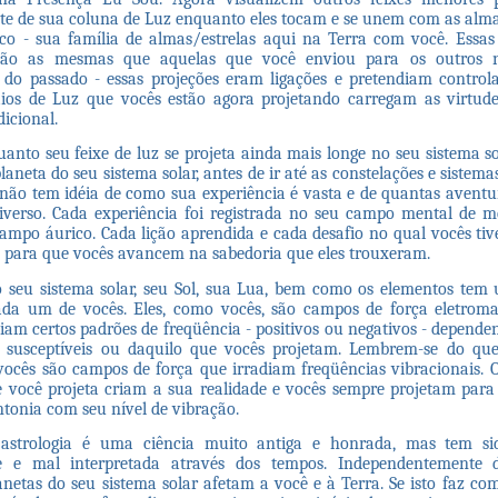
e de sua coluna de Luz enquanto eles tocam e se unem com as alma
co - sua família de almas/estrelas aqui na Terra com você. Essas
são as mesmas que aquelas que você enviou para os outros n
 do passado - essas projeções eram ligações e pretendiam control
aios de Luz que vocês estão agora projetando carregam as virtud
icional.
nto seu feixe de luz se projeta ainda mais longe no seu sistema so
aneta do seu sistema solar, antes de ir até as constelações e sistema
 não tem idéia de como sua experiência é vasta e de quantas aventu
iverso. Cada experiência foi registrada no seu campo mental de 
mpo áurico. Cada lição aprendida e cada desafio no qual vocês ti
 para que vocês avancem na sabedoria que eles trouxeram.
o seu sistema solar, seu Sol, sua Lua, bem como os elementos te
cada um de vocês. Eles, como vocês, são campos de força eletrom
iam certos padrões de freqüência - positivos ou negativos - depende
 susceptíveis ou daquilo que vocês projetam. Lembrem-se do que
vocês são campos de força que irradiam freqüências vibracionais. 
 você projeta criam a sua realidade e vocês sempre projetam para
ntonia com seu nível de vibração.
astrologia é uma ciência muito antiga e honrada, mas tem sid
te e mal interpretada através dos tempos. Independentemente
lanetas do seu sistema solar afetam a você e à Terra. Se isto faz co