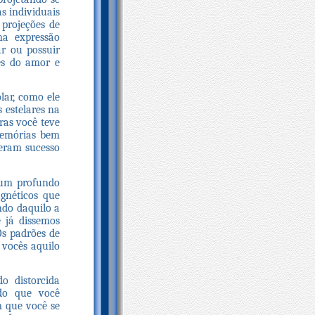
s individuais
 projeções de
a expressão
ar ou possuir
es do amor e
lar, como ele
s estelares na
ras você teve
memórias bem
veram sucesso
m um profundo
agnéticos que
ndo daquilo a
 já dissemos
Os padrões de
 vocês aquilo
o distorcida
 do que você
m que você se