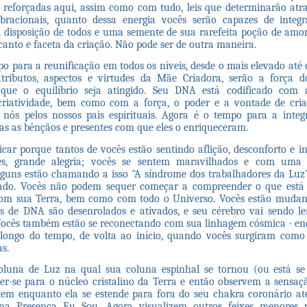
 reforçadas aqui, assim como com tudo, leis que determinarão atr
ibracionais, quanto dessa energia vocês serão capazes de integ
à disposição de todos e uma semente de sua rarefeita poção de amo
canto e faceta da criação. Não pode ser de outra maneira.
po para a reunificação em todos os níveis, desde o mais elevado até 
atributos, aspectos e virtudes da Mãe Criadora, serão a força 
que o equilíbrio seja atingido. Seu DNA está codificado com 
riatividade, bem como com a força, o poder e a vontade de cria
 nós pelos nossos pais espirituais. Agora é o tempo para a inte
das as bênçãos e presentes com que eles o enriqueceram.
car porque tantos de vocês estão sentindo aflição, desconforto e i
ões, grande alegria; vocês se sentem maravilhados e com uma
lguns estão chamando a isso "A síndrome dos trabalhadores da Luz
ado. Vocês não podem sequer começar a compreender o que está
om sua Terra, bem como com todo o Universo. Vocês estão muda
os de DNA são desenrolados e ativados, e seu cérebro vai sendo l
Vocês também estão se reconectando com sua linhagem cósmica - e
ongo do tempo, de volta ao início, quando vocês surgiram como 
as.
luna de Luz na qual sua coluna espinhal se tornou (ou está se
r-se para o núcleo cristalino da Terra e então observem a sensa
tem enquanto ela se estende para fora do seu chakra coronário at
na Presença Eu Sou. Agora visualizem outros feixes menores p