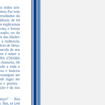
im todos nós
Deus-Pai veio
irradiados do
duais, de tal
ós explicamos
ias, e foram
asião, ou do
s das Idades.
 a radiancia,
tivas de Deus-
scula de seu
ra e sobre a
LINA (CHAMA
 chamem, ele
dado a toda a
jou e buscou
conseguia ser
le lugar ser
a e pureza -
ação e da sua
reço?" - Nós
 Sim, as Leis