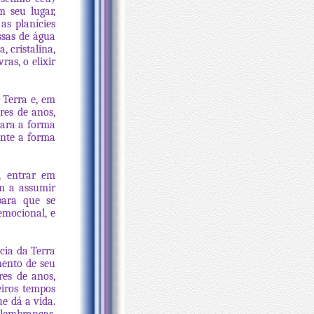
 seu lugar,
as planícies
ssas de água
, cristalina,
ras, o elixir
 Terra e, em
res de anos,
para a forma
ente a forma
, entrar em
m a assumir
para que se
emocional, e
cia da Terra
ento de seu
res de anos,
eiros tempos
e dá a vida.