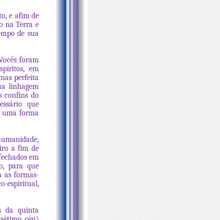
o, e afim de
 na Terra e
tempo de sua
 Vocês foram
píritos, em
mas perfeita
ua linhagem
s confins do
essário que
ir uma forma
humanidade,
iro a fim de
 fechados em
o, para que
m as formas-
-espiritual,
s da quinta
sétimo céu)