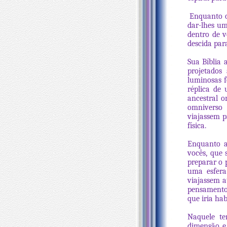
Enquanto o 
dar-lhes u
dentro de 
descida para
Sua Bíblia 
projetados
luminosas f
réplica de
ancestral o
omniverso 
viajassem p
física.
Enquanto a
vocês, que 
preparar o 
uma esfera
viajassem a
pensamento 
que iria hab
Naquele te
dimensão e