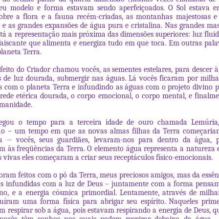
eu modelo e forma estavam sendo aperfeiçoados. O Sol estava em
obre a flora e a fauna recém-criadas, as montanhas majestosas e 
, e as grandes expansões de água pura e cristalina. Nas grandes ma
stá a representação mais próxima das dimensões superiores: luz fluida
 faiscante que alimenta e energiza tudo em que toca. Em outras palav
planeta Terra.
feito do Criador chamou vocês, as sementes estelares, para descer à
s de luz dourada, submergir nas águas. Lá vocês ficaram por milha
s com o planeta Terra e infundindo as águas com o projeto divino 
ede etérica dourada, o corpo emocional, o corpo mental, e finalm
umanidade.
gou o tempo para a terceira idade de ouro chamada Lemúria
ão – um tempo em que as novas almas filhas da Terra começaria
ca -- vocês, seus guardiães, levaram-nos para dentro da água, 
m às freqüências da Terra. O elemento água representa a natureza 
s vivas eles começaram a criar seus receptáculos físico-emocionais.
oram feitos com o pó da Terra, meus preciosos amigos, mas da essên
as infundidas com a luz de Deus – juntamente com a forma pensam
ino, e a energia cósmica primordial. Lentamente, através de milha
uíram uma forma física para abrigar seu espírito. Naqueles prim
m respirar sob a água, pois estavam respirando a energia de Deus, qu