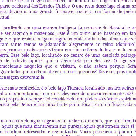
 a leste de uma grande cadeia de montanhas hoje conhecidas 
parte ocidental dos Estados Unidos. O que resta desse lago chama-s
ide, devido a uma grande formação rochosa em forma de pirâm
ntal.
á localizado em uma reserva indígena [a noroeste de Nevada] e s
e ser sagrado e misterioso. Este é um outro mito baseado em fato
go é o que resta das águas sagradas onde muitas das almas que v
aram tanto tempo se adaptando alegremente ao reino (domínio) 
as para as quais vocês vieram em suas esferas de luz e onde co
erra. Esse belo lago, localizado no centro de uma desolada paisage
a de seduzir aqueles que o vêem pela primeira vez. O lago se
mocionais naqueles que o visitam, e não sabem porque. Ser
guardadas profundamente em seu ser, queridos? Deve ser, pois muit
mensagem estiveram lá.
este mais conhecido, é o belo lago Titicaca, localizado nas fronteiras
o alto das montanhas, em uma elevação de aproximadamente 500 m.
o propósito e sempre foi considerado um poderoso vórtice espiritua
ecido pela Deusa e um importante ponto focal para o influxo cada 
tras massas de água sagradas ao redor do mundo, que são familia
s águas que mais mantiveram sua pureza, águas que atraem para si a
m sentir-se refrescadas e revitalizadas. Vocês percebem o quanto 