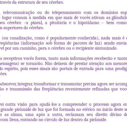
através da estrutura de seu cérebro.
telecomunicação ou do telepensamento com os domínios supe
e lugar comum à medida em que mais de vocês ativam as glândulas
seu cérebro –a pineal, a pituitária e o hipotálamo – bem como
s superiores do cérebro.
a (ou canalização, como é popularmente conhecida), nada mais é
reqüências (informação sob forma de pacotes de luz) sendo envi
ível por um caminho, para o cérebro ou o recipiente sintonizado.
 receptivos vocês forem, tanto mais informações receberão e tanto
mensagens) se tornarão. Não deixem de prestar atenção aos menore
o espírito, pois esses sinais são portais de entrada para uma prodig
ões.
absorver, integrar, transformar e transmutar precisa agora ser aco
ão e transmissão das freqüências recentemente refinadas que voc
.
rei outra visão para ajudá-los a compreender o processo agora e
rande pirâmide de luz que foi formada no etérico no início deste s
 as almas, uma após a outra, reclamam seu direito divino d
 com Deus, entrando no círculo de luz dentro da pirâmide.