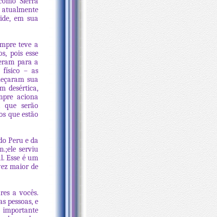
como Sierra
e atualmente
ide, em sua
empre teve a
s, pois esse
ieram para a
físico – as
meçaram sua
m desértica,
mpre aciona
á que serão
os que estão
 do Peru e da
;ele serviu
l. Esse é um
vez maior de
res a vocês.
s pessoas, e
é importante