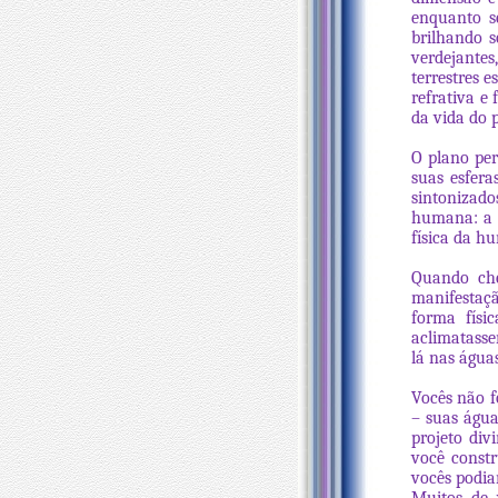
enquanto s
brilhando s
verdejantes
terrestres e
refrativa e
da vida do 
O plano per
suas esfera
sintonizado
humana: a r
física da h
Quando che
manifestaç
forma físi
aclimatasse
lá nas água
Vocês não f
– suas águ
projeto div
você constr
vocês podia