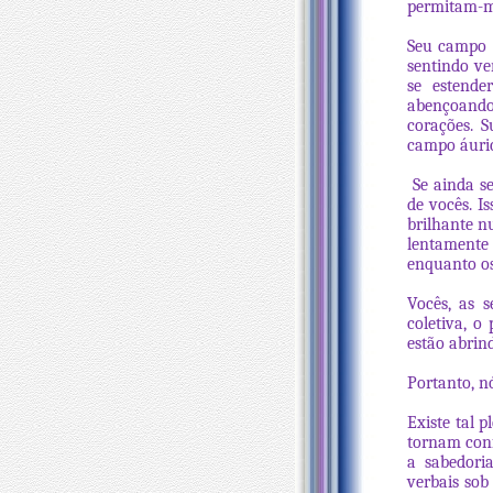
permitam-me
Seu campo á
sentindo ve
se estende
abençoando
corações. 
campo áuric
Se ainda se
de vocês. I
brilhante n
lentamente 
enquanto os
Vocês, as 
coletiva, o
estão abrin
Portanto, n
Existe tal 
tornam conf
a sabedori
verbais sob