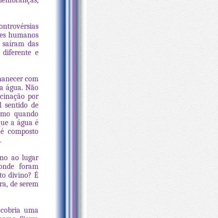
lembranças,
ontrovérsias
eres humanos
e saíram das
diferente e
rmanecer com
da água. Não
scinação por
l sentido de
como quando
ue a água é
 é composto
.
no ao lugar
 onde foram
to divino? É
ra, de serem
 cobria uma