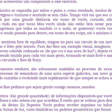
 acrescentar um componente a esse exercício.
urico se expandiu por saltos e pulos e, como resultado, muitos de
rtigens e tonturas e sentindo-se sem chão. Tempo virá em que seu 
rá por uma grande distância em torno de vocês, curando, al
 tudo em que tocar. Mas vocês ainda não estão bem nesse pont
Sugerimos que todas as manhãs (e à noite, se quiserem) vocês vi
o sendo puxado para dentro, em torno de seu corpo, até o máximo d
 sentirem fora de equilíbrio, tragam-no para um círculo de um me
sso é feito pelo intento. Para dar-lhes um exemplo visual, imaginem
uvem colorida rodeando-os (de que cor é sua aura de luz?), depois v
sendo trazida para cada vez mais perto, tornando-se mais forte e mai
 circunda e lhes dá força.
sementes estelares, são ativamente assistidos no processo do av
 processo de semeadura de uma nova espécie galáctica, um novo g
do caminho e evoluindo mais rapidamente do que sempre se achou se
ós lhes pedimos que sejam gentis consigo mesmos, amados.
pletora (tão grande quantidade) de informações disponíveis que vocês
usos e não sabem em que acreditar. É então que se voltam para de
a do divino Eu Superior. Vocês podem receber impulsos ou info
 a forma de luz, cores simbólicas ou padrões geométricos que foram 