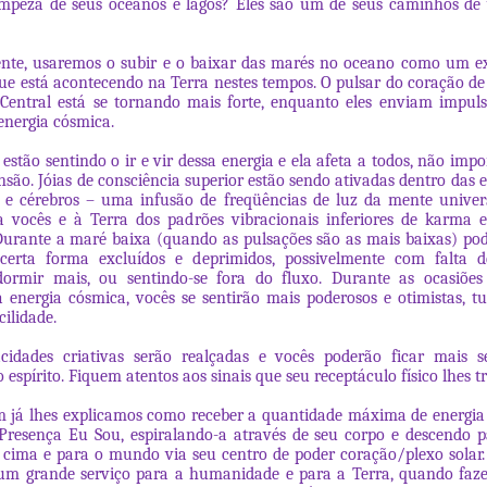
mpeza de seus oceanos e lagos? Eles são um de seus caminhos de v
ente, usaremos o subir e o baixar das marés no oceano como um e
que está acontecendo na Terra nestes tempos. O pulsar do coração de 
Central está se tornando mais forte, enquanto eles enviam impul
energia cósmica.
 estão sentindo o ir e vir dessa energia e ela afeta a todos, não imp
são. Jóias de consciência superior estão sendo ativadas dentro das e
 e cérebros – uma infusão de freqüências de luz da mente univer
a vocês e à Terra dos padrões vibracionais inferiores de karma e
urante a maré baixa (quando as pulsações são as mais baixas) pod
certa forma excluídos e deprimidos, possivelmente com falta d
dormir mais, ou sentindo-se fora do fluxo. Durante as ocasiões
energia cósmica, vocês se sentirão mais poderosos e otimistas, t
cilidade.
idades criativas serão realçadas e vocês poderão ficar mais se
 espírito. Fiquem atentos aos sinais que seu receptáculo físico lhes t
já lhes explicamos como receber a quantidade máxima de energia 
Presença Eu Sou, espiralando-a através de seu corpo e descendo p
 cima e para o mundo via seu centro de poder coração/plexo solar.
 um grande serviço para a humanidade e para a Terra, quando faz