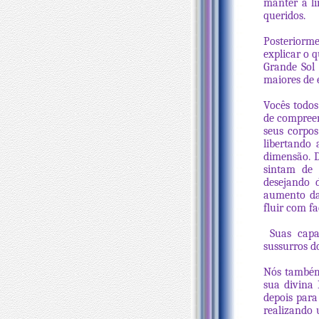
manter a li
queridos.
Posteriorm
explicar o 
Grande Sol 
maiores de 
Vocês todos
de compreen
seus corpos
libertando 
dimensão. D
sintam de 
desejando 
aumento da 
fluir com fa
Suas capac
sussurros do
Nós também 
sua divina 
depois para
realizando