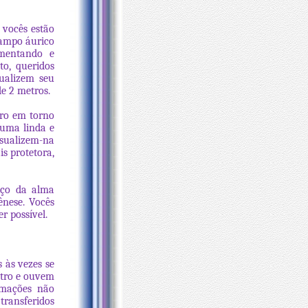
 vocês estão
campo áurico
imentando e
o, queridos
sualizem seu
e 2 metros.
tro em torno
 uma linda e
isualizem-na
s protetora,
anço da alma
ênese. Vocês
r possível.
 às vezes se
ntro e ouvem
rmações não
transferidos