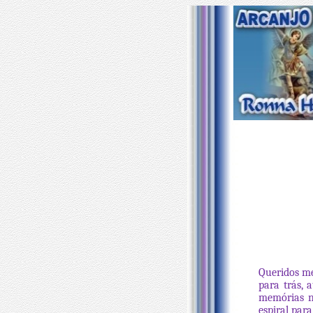
Queridos me
para trás, 
memórias n
espiral par