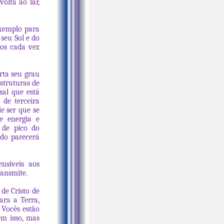
olta ao lar,
xemplo para
seu Sol e do
sos cada vez
orta seu grau
struturas de
sal que está
 de terceira
e ser que se
e energia e
 de pico do
udo parecerá
nsíveis aos
ransmite.
de Cristo de
ara a Terra,
 Vocês estão
em isso, mas