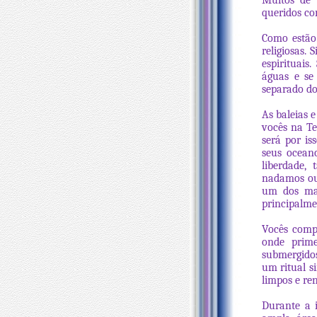
Muitos de 
queridos co
Como estão
religiosas.
espirituai
águas e se
separado d
As baleias 
vocês na Te
será por is
seus ocean
liberdade,
nadamos ou
um dos mai
principalme
Vocês comp
onde prime
submergidos
um ritual s
limpos e ren
Durante a 