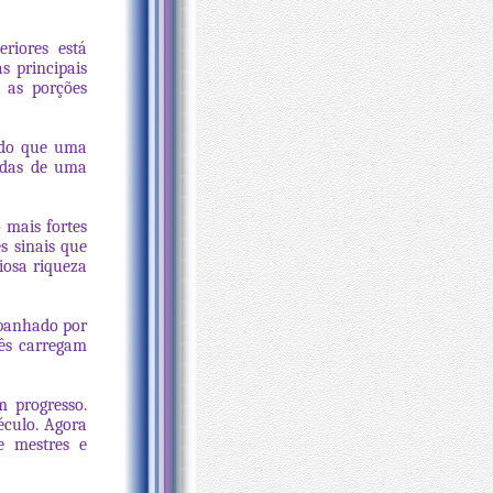
riores está
 principais
 as porções
 do que uma
adas de uma
 mais fortes
s sinais que
iosa riqueza
mpanhado por
ês carregam
m progresso.
éculo. Agora
e mestres e