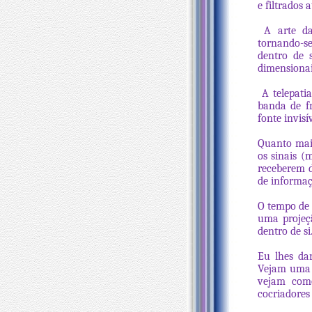
e filtrados 
A arte da 
tornando-s
dentro de 
dimensionai
A telepati
banda de f
fonte invis
Quanto mais
os sinais (
receberem d
de informaç
O tempo de 
uma projeç
dentro de si
Eu lhes da
Vejam uma g
vejam como
cocriadores