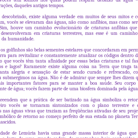
vocês têm sonhos nos quais podem respirar debaixo da água –
rações, daqueles antigos tempos.
 descobrindo, existe alguma verdade em muitos de seus mitos e c
 Sim, vocês se elevaram das águas, não como anfíbios, mas como s
s. Sim, houve um caminho evolucionário de criaturas anfíbias qu
 desenvolveram em criaturas terrestres, mas esse é um caminho 
o da humanidade.
e os golfinhos são belas sementes estelares que concordaram em pe
rra para revitalizar e constantemente atualizar os códigos dentro 
so que vocês têm tanta afinidade por essas belas criaturas e tal fa
os e lagos? Raramente existe alguma coisa na Terra que traga ta
 tanta alegria e sensação de estar sendo curado e refrescado, 
 submergimos na água. Não é de admirar que sempre lhes dizem q
s importantes fatores para se manter a boa saúde. Seu corpo
nte de água; vocês fazem parte de uma biosfera dominada pela água
reendem que a prática de ser batizado na água simboliza o retor
iro vocês se tornaram sintonizados com o plano terrestre e
 nas águas vivas que traziam as freqüências ativadas de seu proje
imbólico de retorno ao começo perfeito de sua estada no planeta Ter
ascidos.
idade de Lemúria havia uma grande massa interior de água que