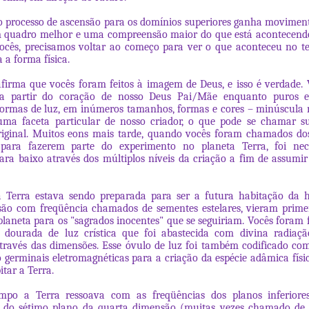
processo de ascensão para os domínios superiores ganha moviment
m quadro melhor e uma compreensão maior do que está acontecendo
vocês, precisamos voltar ao começo para ver o que aconteceu no 
 a forma física.
afirma que vocês foram feitos à imagem de Deus, e isso é verdade.
 a partir do coração de nosso Deus Pai/Mãe enquanto puros es
ormas de luz, em inúmeros tamanhos, formas e cores – minúscula 
 uma faceta particular de nosso criador, o que pode se chamar s
riginal. Muitos eons mais tarde, quando vocês foram chamados do
para fazerem parte do experimento no planeta Terra, foi nec
ara baixo através dos múltiplos níveis da criação a fim de assum
 Terra estava sendo preparada para ser a futura habitação da 
são com freqüência chamados de sementes estelares, vieram prime
planeta para os "sagrados inocentes" que se seguiriam. Vocês foram
 dourada de luz crística que foi abastecida com divina radiaçã
través das dimensões. Esse óvulo de luz foi também codificado co
germinais eletromagnéticas para a criação da espécie adâmica físico
itar a Terra.
mpo a Terra ressoava com as freqüências dos planos inferiore
 do sétimo plano da quarta dimensão (muitas vezes chamado de 