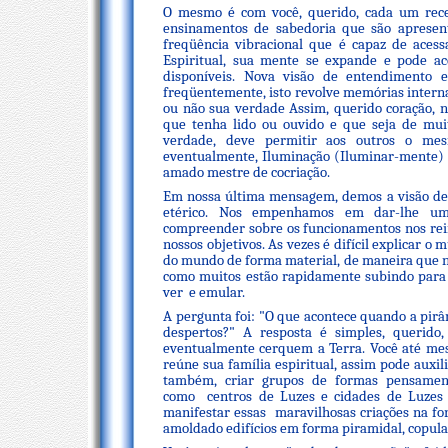
O mesmo é com você, querido, cada um rec
ensinamentos de sabedoria que são apresent
freqüência vibracional que é capaz de aces
Espiritual, sua mente se expande e pode a
disponíveis. Nova visão de entendimento 
freqüentemente, isto revolve memórias intern
ou não sua verdade Assim, querido coração, 
que tenha lido ou ouvido e que seja de mui
verdade, deve permitir aos outros o mes
eventualmente, Iluminação (Iluminar-mente) 
amado mestre de cocriação.
Em nossa última mensagem, demos a visão de
etérico. Nos empenhamos em dar-lhe u
compreender sobre os funcionamentos nos re
nossos objetivos. As vezes é difícil explicar o
do mundo de forma material, de maneira que n
como muitos estão rapidamente subindo para o
ver e emular.
A pergunta foi: "O que acontece quando a pirâ
despertos?" A resposta é simples, querido
eventualmente cerquem a Terra. Você até me
reúne sua família espiritual, assim pode auxil
também, criar grupos de formas pensamen
como centros de Luzes e cidades de Luzes 
manifestar essas maravilhosas criações na for
amoldado edifícios em forma piramidal, copula