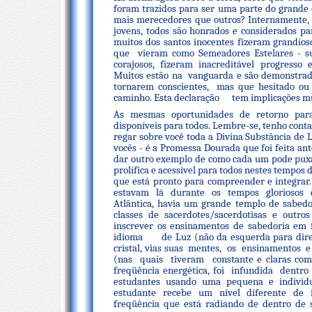
foram trazidos para ser uma parte do grande
mais merecedores que outros? Internamente,
jovens, todos são honrados e considerados pa
muitos dos santos inocentes fizeram grandios
que vieram como Semeadores Estelares - sup
corajosos, fizeram inacreditável progresso 
Muitos estão na vanguarda e são demonstrado
tornarem conscientes, mas que hesitado ou d
caminho. Esta declaração tem implicações mu
As mesmas oportunidades de retorno para 
disponíveis para todos. Lembre-se, tenho con
regar sobre você toda a Divina Substância de 
vocês - é a Promessa Dourada que foi feita an
dar outro exemplo de como cada um pode puxar
prolífica e acessível para todos nestes tempos
que está pronto para compreender e integr
estavam lá durante os tempos gloriosos
Atlântica, havia um grande templo de sabedo
classes de sacerdotes/sacerdotisas e outr
inscrever os ensinamentos de sabedoria em f
idioma de Luz (não da esquerda para direit
cristal, vias suas mentes, os ensinamentos
(nas quais tiveram constante e claras com
freqüência energética, foi infundida dent
estudantes usando uma pequena e individu
estudante recebe um nível diferente de 
freqüência que está radiando de dentro de 