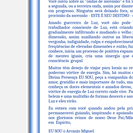
Você ouviu sobre as "ondas de ascensão" e foi
a segunda, ou a terceira onda, assim por dian
em progresso. Ninguém será deixado fora, n
procissão da ascensão - ESTE É SEU DESTINO - e
Amado guerreiro de Luz, você não pode 
trabalhador consciente de Luz, está cria
gradualmente infiltrando e mudando o velho 
dimensão, assim auxiliando outros na libe
vergonha, indignidade, culpa e empobreciment
freqüências de elevadas dimensões e então, f
conhece, inicia um processo de positiva expa
de mentes iguais, cria uma sinergia que 
consciência grupal.
Muitos têm desejo de viajar para locais ao
poderoso vórtice de energia. Sim, há muitos
Divina Presença EU SOU, peça a companhia dos
amor, gratidão e mais importante de tudo, ma
conheça os doces elementais e amados devas,
vórtice de energia de Luz correto onde vive. Pa
beleza e uma multidão de formas descerá e ass
Luz e eles virão.
Eu estava com você quando andou pela prim
permanecerei guiando, inspirando e apoiando 
nos gloriosos reinos de nosso Deus Pai/Mã
em Espírito,
EU SOU o Arcanjo Miguel.