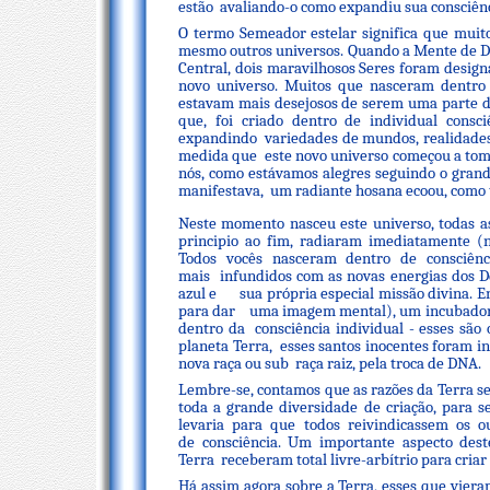
estão avaliando-o como expandiu sua consciênci
O termo Semeador estelar significa que muitos
mesmo outros universos. Quando a Mente de D
Central, dois maravilhosos Seres foram desig
novo universo. Muitos que nasceram dentro 
estavam mais desejosos de serem uma parte do
que, foi criado dentro de individual consc
expandindo variedades de mundos, realidades 
medida que este novo universo começou a to
nós, como estávamos alegres seguindo o grand
manifestava, um radiante hosana ecoou, como
Neste momento nasceu este universo, todas as
principio ao fim, radiaram imediatamente (n
Todos vocês nasceram dentro de consciênc
mais infundidos com as novas energias dos 
azul e sua própria especial missão divina. 
para dar uma imagem mental), um incubador, 
dentro da consciência individual - esses são
planeta Terra, esses santos inocentes foram in
nova raça ou sub raça raiz, pela troca de DNA.
Lembre-se, contamos que as razões da Terra se
toda a grande diversidade de criação, para 
levaria para que todos reivindicassem os 
de consciência. Um importante aspecto des
Terra receberam total livre-arbítrio para criar
Há assim agora sobre a Terra, esses que vier