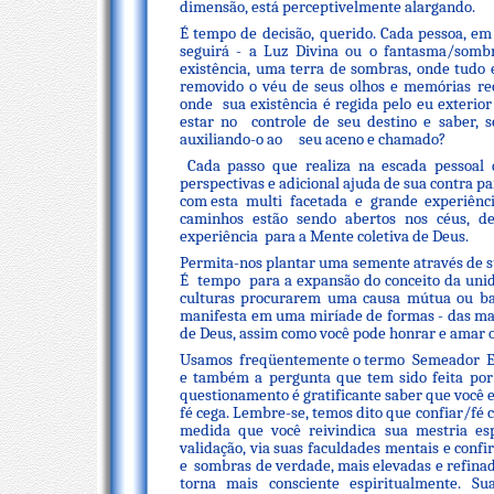
dimensão, está perceptivelmente alargando.
É tempo de decisão, querido. Cada pessoa, em 
seguirá - a Luz Divina ou o fantasma/sombr
existência, uma terra de sombras, onde tudo e
removido o véu de seus olhos e memórias r
onde sua existência é regida pelo eu exterior
estar no controle de seu destino e saber,
auxiliando-o ao seu aceno e chamado?
Cada passo que realiza na escada pessoal 
perspectivas e adicional ajuda de sua contra pa
com esta multi facetada e grande experiênc
caminhos estão sendo abertos nos céus, d
experiência para a Mente coletiva de Deus.
Permita-nos plantar uma semente através de sua
É tempo para a expansão do conceito da unida
culturas procurarem uma causa mútua ou b
manifesta em uma miríade de formas - das ma
de Deus, assim como você pode honrar e amar 
Usamos freqüentemente o termo Semeador Es
e também a pergunta que tem sido feita por 
questionamento é gratificante saber que você 
fé cega. Lembre-se, temos dito que confiar/fé
medida que você reivindica sua mestria esp
validação, via suas faculdades mentais e conf
e sombras de verdade, mais elevadas e refina
torna mais consciente espiritualmente. S