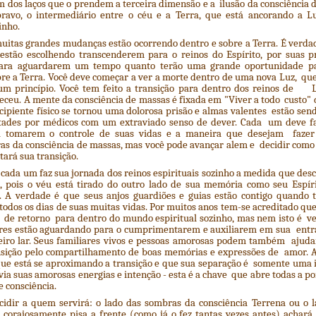
m dos laços que o prendem a terceira dimensão e a ilusão da consciência d
ravo, o intermediário entre o céu e a Terra, que está ancorando a 
inho.
uitas grandes mudanças estão ocorrendo dentro e sobre a Terra. É verd
estão escolhendo transcenderem para o reinos do Espírito, por suas pr
ara aguardarem um tempo quanto terão uma grande oportunidade p
bre a Terra. Você deve começar a ver a morte dentro de uma nova Luz, qu
m princípio. Você tem feito a transição para dentro dos reinos de L
eceu. A mente da consciência de massas é fixada em "Viver a todo custo"
ecipiente físico se tornou uma dolorosa prisão e almas valentes estão sen
tades por médicos com um extraviado senso de dever. Cada um deve fa
a tomarem o controle de suas vidas e a maneira que desejam fazer 
as da consciência de massas, mas você pode avançar alem e decidir como 
ará sua transição.
cada um faz sua jornada dos reinos espirituais sozinho a medida que des
 pois o véu está tirado do outro lado de sua memória como seu Espí
co. A verdade é que seus anjos guardiões e guias estão contigo quando
 todos os dias de suas muitas vidas. Por muitos anos tem-se acreditad
 de retorno para dentro do mundo espiritual sozinho, mas nem isto é v
res estão aguardando para o cumprimentarem e auxiliarem em sua entra
eiro lar. Seus familiares vivos e pessoas amorosas podem também ajuda
nsição pelo compartilhamento de boas memórias e expressões de amor. A
que está se aproximando a transição e que sua separação é somente uma 
 via suas amorosas energias e intenção - esta é a chave que abre todas a p
e consciência.
cidir a quem servirá: o lado das sombras da consciência Terrena ou
 corajosamente pisa a frente (como já o fez tantas vezes antes) achar