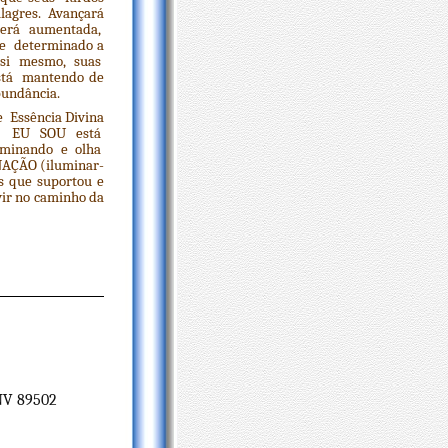
ilagres. Avançará
e será aumentada,
 e determinado a
 a si mesmo, suas
stá mantendo de
abundância.
e Essência Divina
ença EU SOU está
rminando e olha
AÇÃO (iluminar-
es que suportou e
vir no caminho da
 NV 89502