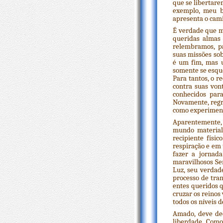
que se libertare
exemplo, meu b
apresenta o cam
É verdade que m
queridas almas 
relembramos, p
suas missões so
é um fim, mas u
somente se esqu
Para tantos, o r
contra suas von
conhecidos par
Novamente, regr
como experiment
Aparentemente, 
mundo material,
recipiente físi
respiração e em
fazer a jornada
maravilhosos Se
Luz, seu verdad
processo de tra
entes queridos 
cruzar os reinos
todos os níveis d
Amado, deve de
liberdade. Como