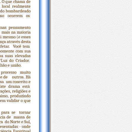
. O que chama de
 local realmente
endo bombardeado
 como ocorrem os
ormas pensamento
 mais na maioria
si mesmo (e esses
nça através desta
afetar. Você tem
somente com sua
a suas elevadas
/Luz do Criador.
hão e união.
e processo muito
de de outros. Há
ssa um conceito e
 Este drama está
ões, religiões e
nimo, produzindo
em validar o que
 para se tornar
ência de massa de
a do Norte e Sul,
esentadas - onde
iência Espiritual