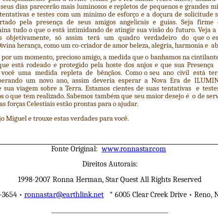
, seus dias parecerão mais luminosos e repletos de pequenos e grandes m
 tentativas e testes com um mínimo de esforço e a doçura de solicitud
ortado pela presença de seus amigos angelicais e guias. Seja firme
ina tudo o que o está intimidando de atingir sua visão do futuro. Veja
s objetivamente, só assim terá um quadro verdadeiro do que o e
Divina herança, como um co-criador de amor beleza, alegria, harmonia e 
s por um momento, precioso amigo, a medida que o banhamos na cintilant
 que está rodeado e protegido pela hoste dos anjos e que sua Pres
 você uma medida repleta de bênçãos. Como o seu ano civil está te
sperando um novo ano, assim deveria esperar a Nova Era de ILUMIN
e sua viagem sobre a Terra. Estamos cientes de suas tentativas e test
s o que tem realizado. Sabemos também que seu maior desejo é o de ser
s forças Celestiais estão prontas para o ajudar.
 Miguel e trouxe estas verdades para você.
Fonte Original:
www.ronnastar.com
Direitos Autorais:
1998-2007 Ronna Herman, Star Quest All Rights Reserved
-3654 •
ronnastar@earthlink.net
* 6005 Clear Creek Drive • Reno,
________________________________________