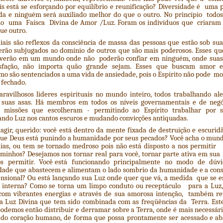
ís está se esforçando por equilíbrio e reunificação? Diversidade é uma 
da e ninguém será auxiliado melhor do que o outro. No princípio tod
 uma Faísca Divina de Amor /Luz. Foram os indivíduos que criaram o
que outro.
iais são reflexos da consciência de massa das pessoas que estão sob su
rão subjugados ao domínio de outros que são mais poderosos. Esses q
viverão em um mundo onde não poderão confiar em ninguém, onde su
isfação, não importa quão grande sejam. Esses que buscam amor e 
mo são sentenciados a uma vida de ansiedade, pois o Espírito não pode m
 fechado.
ravilhosos lideres espirituais no mundo inteiro, todos trabalhando a
suas asas. Há membros em todos os níveis governamentais e de negó
 missões que escolheram - permitindo ao Espírito trabalhar por s
çando Luz nos cantos escuros e mudando convicções antiquadas.
agir, querido: você está dentro da mente fixada de destruição e escurid
 que Deus está punindo a humanidade por seus pecados? Você acha o mun
dias, ou tem se tornado medroso pois não está disposto a nos permitir 
aminhos? Desejamos nos tornar real para você, tornar parte ativa em sua
s permitir. Você está funcionando principalmente no modo de dúvida
idade que abastecem e alimentam o lado sombrio da humanidade e a cons
ensional? Ou está lançando sua Luz onde quer que vá, a medida que se e
interna? Como se torna um limpo conduto ou receptáculo para a Luz, 
com vibrantes energias e através de sua amorosa intenção, também re
a Luz Divina que tem sido combinada com as freqüências da Terra. Este
demos então distribuir e derramar sobre a Terra, onde é mais necessár
do coração humano, de forma que possa prontamente ser acessado e abs