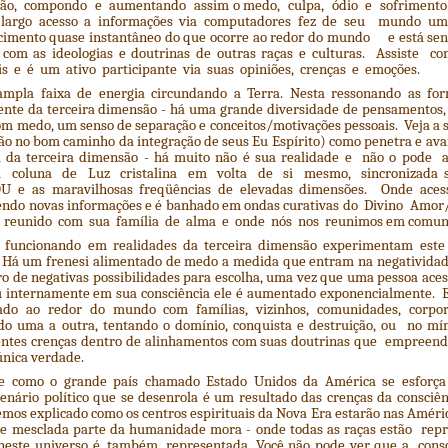
são, compondo e aumentando assim o medo, culpa, ódio e sofrimento
u largo acesso a informações via computadores fez de seu mundo um
cimento quase instantâneo do que ocorre ao redor do mundo e está s
 com as ideologias e doutrinas de outras raças e culturas. Assiste
 e é um ativo participante via suas opiniões, crenças e emoções.
ampla faixa de energia circundando a Terra. Nesta ressonando as f
ente da terceira dimensão - há uma grande diversidade de pensamentos,
om medo, um senso de separação e conceitos/motivações pessoais. Veja a 
ão no bom caminho da integração de seus Eu Espírito) como penetra e ava
a da terceira dimensão - há muito não é sua realidade e não o pode 
a coluna de Luz cristalina em volta de si mesmo, sincronizada 
U e as maravilhosas freqüências de elevadas dimensões. Onde acess
endo novas informações e é banhado em ondas curativas do Divino Amor
á reunido com sua família de alma e onde nós nos reunimos em comun
o funcionando em realidades da terceira dimensão experimentam est
 Há um frenesi alimentado de medo a medida que entram na negativida
ro de negativas possibilidades para escolha, uma vez que uma pessoa ace
 internamente em sua consciência ele é aumentado exponencialmente.
do ao redor do mundo com famílias, vizinhos, comunidades, corporaç
do uma a outra, tentando o domínio, conquista e destruição, ou no mí
entes crenças dentro de alinhamentos com suas doutrinas que empreend
única verdade.
e como o grande país chamado Estado Unidos da América se esforça
 cenário político que se desenrola é um resultado das crenças da consci
emos explicado como os centros espirituais da Nova Era estarão nas Améric
 mesclada parte da humanidade mora - onde todas as raças estão repr
o neste universo é, também, representada. Você não pode ver que a consc