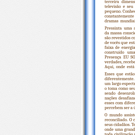
terceira dimen
televisão e se
pequeno. Conhe
constantemente
dramas mundiais
Pressinta uma 
da massa consci
são revestidos c
de vocês que est
faixa de energi
construído um
Presença EU SO
verdades, receb
Aqui, onde est
Esses que estã
diferentemente.
um largo espect
o toma como seu
sendo desenrola
nações desafian
esses com difer
percebem ser a 
O mundo assist
reconciliado. O
seus cidadãos. T
onde uma grande
toda civilizaçã