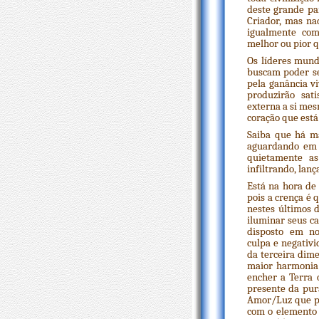
deste grande pa
Criador, mas na
igualmente como
melhor ou pior 
Os líderes mund
buscam poder se
pela ganância 
produzirão sat
externa a si mes
coração que está
Saiba que há ma
aguardando em 
quietamente as
infiltrando, lan
Está na hora de 
pois a crença é
nestes últimos 
iluminar seus c
disposto em no
culpa e negativ
da terceira dim
maior harmonia 
encher a Terra 
presente da pur
Amor/Luz que po
com o elemento 