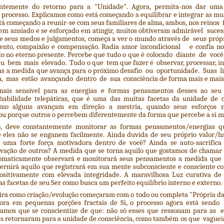
ntemente do retorno para a "Unidade". Agora, permita-nos dar uma 
processo. Explicamos como está começando a equilibrar e integrar as mui
 começando a reunir-se com seus familiares de alma, ambos, nos reinos fís
 tem ansiado e se esforçado em atingir, muitos obtiveram admirável suce
de seus medos e julgamentos, começa a ver o mundo através de seus próp
nto, compaixão e compensação. Radia amor incondicional e confia no 
ado no eterno presente. Percebe que tudo o que é colocado diante de voc
eu bem mais elevado. Tudo o que tem que fazer é observar, processar, in
as a medida que avança para o próximo desafio ou oportunidade. Suas 
a, mas estão avançando dentro de sua consciência de forma mais e mais
mais sensível para as energias e formas pensamentos desses ao seu
habilidade telepáticas, que é uma das muitas facetas da unidade de c
omo alguns avançam em direção a mestria, quando seus esforços 
u porque outros o percebem diferentemente da forma que percebe a si 
o, deve constantemente monitorar as formas pensamentos/energias q
e eles não se enganem facilmente. Ainda duvida de seu próprio valor/h
 uma forte força motivadora dentro de você? Ainda se auto-sacrifica
vação de outros? A medida que se torna aquilo que gostamos de chama
tomaticamente observará e monitorará seus pensamentos a medida qu
scernirá aquilo que registrará em sua mente subconsciente e consciente 
positivamente com elevada integridade. A maravilhosa Luz curativa d
s facetas de seu Ser como busca um perfeito equilíbrio interno e externo.
a como criação/evolução começaram com o todo ou completa "Própria da
ora em pequenas porções fractais de Si, o processo agora está sendo i
ejamos que se conscientize de que: não só esses que ressonam para as 
s retornaram para a unidade de consciência, como também os que vague