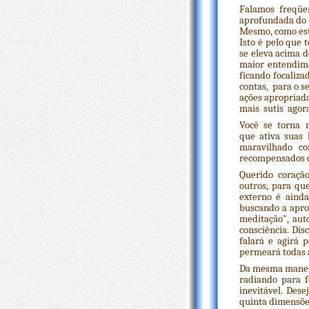
Falamos freqüe
aprofundada do 
Mesmo, como está
Isto é pelo que
se eleva acima 
maior entendime
ficando focaliz
contas, para o s
ações apropriad
mais sutis agor
Você se torna 
que ativa suas 
maravilhado c
recompensados o
Querido coraçã
outros, para qu
externo é ainda
buscando a apro
meditação", au
consciência. Di
falará e agirá 
permeará todas a
Da mesma maneir
radiando para f
inevitável. Des
quinta dimensõe