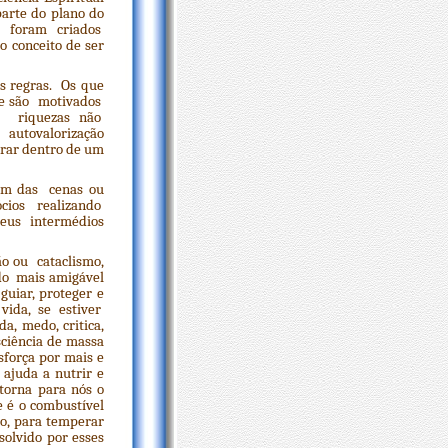
parte do plano do
os foram criados
 conceito de ser
as regras. Os que
ue são motivados
as riquezas não
autovalorização
orar dentro de um
lem das cenas ou
cios realizando
eus intermédios
ão ou cataclismo,
do mais amigável
guiar, proteger e
 vida, se estiver
, medo, critica,
ciência de massa
sforça por mais e
ajuda a nutrir e
torna para nós o
 é o combustível
io, para temperar
olvido por esses