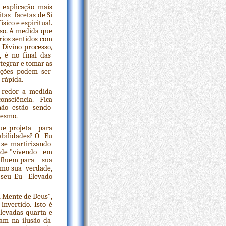
explicação mais
tas facetas de Si
ico e espiritual.
sso. A medida que
rios sentidos com
Divino processo,
ê, é no final das
tegrar e tomar as
lições podem ser
 rápida.
 redor a medida
onsciência. Fica
não estão sendo
mesmo.
ue projeta para
abilidades? O Eu
 se martirizando
r de "vivendo em
e fluem para sua
como sua verdade,
e seu Eu Elevado
 Mente de Deus",
nvertido. Isto é
elevadas quarta e
iam na ilusão da