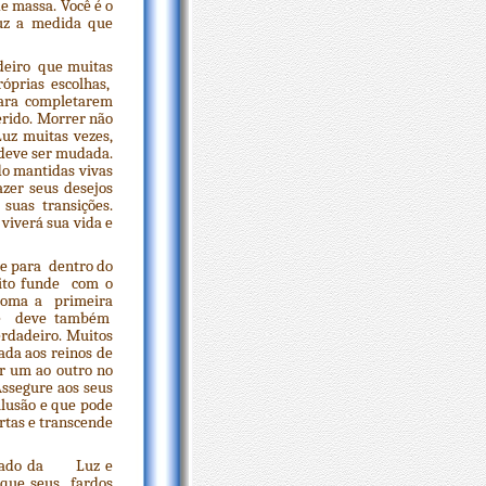
e massa. Você é o
Luz a medida que
adeiro que muitas
óprias escolhas,
ara completarem
erido. Morrer não
uz muitas vezes,
 deve ser mudada.
do mantidas vivas
zer seus desejos
suas transições.
viverá sua vida e
ce para dentro do
rito funde com o
 toma a primeira
o que deve também
erdadeiro. Muitos
da aos reinos de
r um ao outro no
ssegure aos seus
ilusão e que pode
ortas e transcende
 o lado da Luz e
á que seus fardos