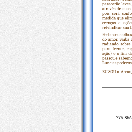
parecerão leves
através de suas
pois será conf
medida que elim
crenças e açõe
reivindicar sua 
Feche seus olho
do amor. Saiba
radiando sobre
para frente, e
ação) e o fim d
passou e sabemo
Luz e as poderosa
EU SOU o Arcanjo
775-856