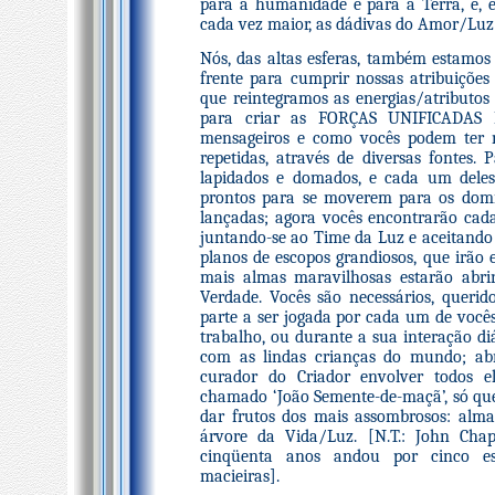
para a humanidade e para a Terra, e, e
cada vez maior, as dádivas do Amor/Luz
Nós, das altas esferas, também estamos
frente para cumprir nossas atribuições
que reintegramos as energias/atributos
para criar as FORÇAS UNIFICADAS 
mensageiros e como vocês podem ter n
repetidas, através de diversas fontes. 
lapidados e domados, e cada um deles 
prontos para se moverem para os domí
lançadas; agora vocês encontrarão cada
juntando-se ao Time da Luz e aceitando
planos de escopos grandiosos, que irão
mais almas maravilhosas estarão abri
Verdade. Vocês são necessários, quer
parte a ser jogada por cada um de vocês,
trabalho, ou durante a sua interação di
com as lindas crianças do mundo; ab
curador do Criador envolver todos e
chamado ‘João Semente-de-maçã’, só que
dar frutos dos mais assombrosos: alma
árvore da Vida/Luz. [N.T.: John Ch
cinqüenta anos andou por cinco es
macieiras].