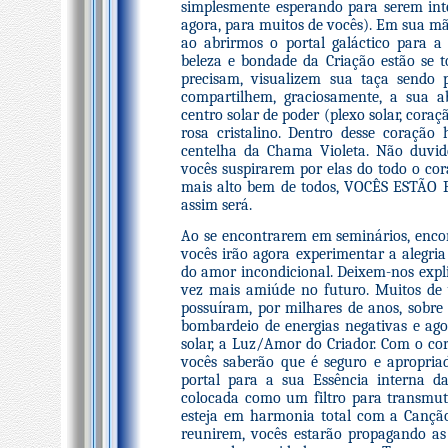
simplesmente esperando para serem int
agora, para muitos de vocês). Em sua m
ao abrirmos o portal galáctico para a
beleza e bondade da Criação estão se 
precisam, visualizem sua taça sendo 
compartilhem, graciosamente, a sua 
centro solar de poder (plexo solar, cora
rosa cristalino. Dentro desse coraçã
centelha da Chama Violeta. Não duvid
vocês suspirarem por elas do todo o cor
mais alto bem de todos, VOCÊS ESTÃO
assim será.
Ao se encontrarem em seminários, enco
vocês irão agora experimentar a alegria
do amor incondicional. Deixem-nos expli
vez mais amiúde no futuro. Muitos de 
possuíram, por milhares de anos, sobre 
bombardeio de energias negativas e agor
solar, a Luz/Amor do Criador. Com o cor
vocês saberão que é seguro e apropria
portal para a sua Essência interna d
colocada como um filtro para transmut
esteja em harmonia total com a Canção
reunirem, vocês estarão propagando a