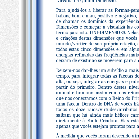
Nirvana da Quinta Dimensão.
Para ajudá-los a liberar as formas-pe
baixas, bom e mau, positivo e negativo
de chamar os domínios da experiência
Dimensões e começar a visualizá-las 
termo para isto: UNI-DIMENSÕES. Nelas, v
e criações destas dimensões que vocês
mundo/vórtice de sua própria criação, q
todas estas cinco dimensões e, em al
energias refinadas das freqüências mais 
deixam de existir ao se moverem para a 
Deixem-nos dar-lhes um subsídio a mais n
tempo, para integrar todas as facetas de
alta, ou seja, integrar as energias e pa
partir do primeiro. Dentro destes níve
animal e humano, assim como os reinos
que nos conectamos com o Reino do Prim
uma faceta. Dentro do DNA de vocês há 
todos os doze raios/virtudes/atributo
saibam que há ainda mais hélices car
diretamente à Fonte Criadora. Elas e
apenas que vocês estejam prontos para a
À medida que vocês foram descendo atra