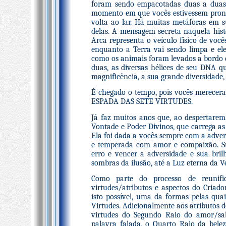
foram sendo empacotadas duas a duas
momento em que vocês estivessem pronto
volta ao lar. Há muitas metáforas em 
delas. A mensagem secreta naquela histó
Arca representa o veículo físico de você
enquanto a Terra vai sendo limpa e el
como os animais foram levados a bordo da
duas, as diversas hélices de seu DNA q
magnificência, a sua grande diversidade,
É chegado o tempo, pois vocês merecer
ESPADA DAS SETE VIRTUDES.
Já faz muitos anos que, ao despertarem
Vontade e Poder Divinos, que carrega as 
Ela foi dada a vocês sempre com a adver
e temperada com amor e compaixão. Su
erro e vencer a adversidade e sua bri
sombras da ilusão, até a Luz eterna da V
Como parte do processo de reunif
virtudes/atributos e aspectos do Criado
isto possível, uma da formas pelas quai
Virtudes. Adicionalmente aos atributos 
virtudes do Segundo Raio do amor/sab
palavra falada, o Quarto Raio da belez