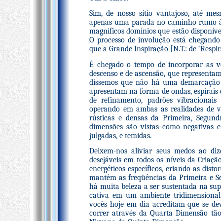
Sim, de nosso sítio vantajoso, até m
apenas uma parada no caminho rumo às
magníficos domínios que estão disponívei
O processo de involução está chegando 
que a Grande Inspiração [N.T.: de ‘Respi
É chegado o tempo de incorporar as ve
descenso e de ascensão, que representam 
dissemos que não há uma demarcação fi
apresentam na forma de ondas, espirais e
de refinamento, padrões vibracionais
operando em ambas as realidades de vo
rústicas e densas da Primeira, Segun
dimensões são vistas como negativas 
julgadas, e temidas.
Deixem-nos aliviar seus medos ao diz
desejáveis em todos os níveis da Criaçã
energéticos específicos, criando as dist
mantém as freqüências da Primeira e S
há muita beleza a ser sustentada na sup
cativa em um ambiente tridimensional
vocês hoje em dia acreditam que se dev
correr através da Quarta Dimensão tão