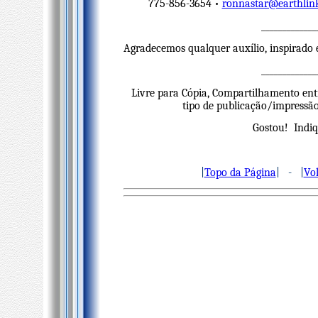
775-856-3654 •
ronnastar@earthlink
_____________
Agradecemos qualquer auxílio, inspirado 
_____________
Livre para Cópia, Compartilhamento ent
tipo de publicação/impressão 
Gostou! Indiq
|
Topo da Página
| -
|
Vo