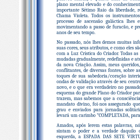
plano mental elevado e do conhecimento
importante Sétimo Raio da liberdade, 
Chama Violeta. Todos os instrumentos
processo de ascensão galáctica lhes 
movimentando a passo de furacão, e pr
anos de seu tempo.
No passado, nós lhes demos muitas info
suas cores, seus atributos, e como eles 
com a Luz Crística do Criador. Todas as
mudadas gradualmente, redefinidas e at
da nova Criação. Assim, meus querido
conflitantes, de diversas fontes, sobre 
toques de sua sabedoria/coração inte
ondas de validação através de seu centr
novo, e o que era verdadeiro no passado 
esquema do grande Plano do Criador para
trazem, mas sabemos que a consciência
mandato divino, foi-nos assegurado qu
grau e enviados para jornadas solitá
levará um carimbo “COMPLETADA, para 
Amados, após lerem estas palavras, n
sintam o poder e a verdade daquilo 
esquerda, a ESPADA DAS SETE VIRTUD