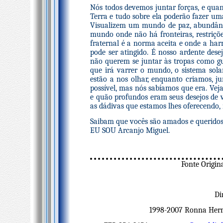
Nós todos devemos juntar forças, e quan
Terra e tudo sobre ela poderão fazer um
Visualizem um mundo de paz, abundânci
mundo onde não há fronteiras, restrições
fraternal é a norma aceita e onde a har
pode ser atingido. É nosso ardente dese
não querem se juntar às tropas como g
que irá varrer o mundo, o sistema sola
estão a nos olhar, enquanto criamos, ju
possível, mas nós sabíamos que era. Ve
e quão profundos eram seus desejos de v
as dádivas que estamos lhes oferecendo
Saibam que vocês são amados e queridos
EU SOU Arcanjo Miguel.
Fonte Origin
Di
1998-2007 Ronna Herma