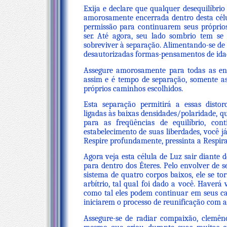
Exija e declare que qualquer desequilíbri
amorosamente encerrada dentro desta célul
permissão para continuarem seus próprio
ser. Até agora, seu lado sombrio tem s
sobreviver à separação. Alimentando-se de 
desautorizadas formas-pensamentos de ida
Assegure amorosamente para todas as ene
assim e é tempo de separação, somente a
próprios caminhos escolhidos.
Esta separação permitirá a essas distor
ligadas às baixas densidades/polaridade, 
para as freqüências de equilíbrio, con
estabelecimento de suas liberdades, você j
Respire profundamente, pressinta a Respira
Agora veja esta célula de Luz sair diante d
para dentro dos Éteres. Pelo envolver de 
sistema de quatro corpos baixos, ele se to
arbítrio, tal qual foi dado a você. Haverá
como tal eles podem continuar em seus ca
iniciarem o processo de reunificação com a
Assegure-se de radiar compaixão, clemênc