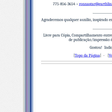
775-856-3654 •
ronnastar@earthlin
____________
Agradecemos qualquer auxílio, inspirado em
____________
Livre para Cópia, Compartilhamento entre
de publicação/impressão é 
Gostou! Indiq
|
Topo da Página
| - |
V