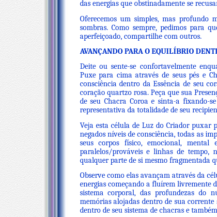
das energias que obstinadamente se recus
Oferecemos um simples, mas profundo mé
sombras. Como sempre, pedimos para qu
aperfeiçoado, compartilhe com outros.
AVANÇANDO PARA O EQUILÍBRIO DEN
Deite ou sente-se confortavelmente enqu
Puxe para cima através de seus pés e Ch
consciência dentro da Essência de seu co
coração quartzo rosa. Peça que sua Presen
de seu Chacra Coroa e sinta-a fixando-se 
representativa da totalidade de seu recipient
Veja esta célula de Luz do Criador puxar 
negados níveis de consciência, todas as impe
seus corpos físico, emocional, mental 
paralelos/prováveis e linhas de tempo,
qualquer parte de si mesmo fragmentada qu
Observe como elas avançam através da célu
energias começando a fluírem livremente d
sistema corporal, das profundezas do n
memórias alojadas dentro de sua corrente s
dentro de seu sistema de chacras e também 