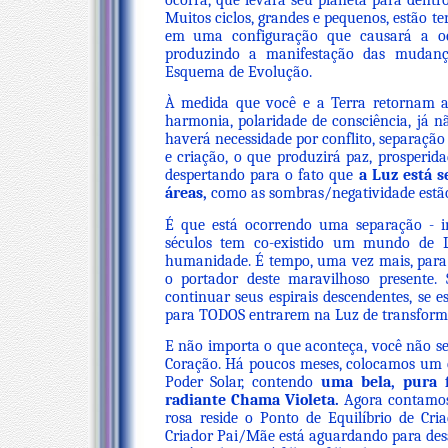
ocorra, que levará seu planeta para dentro
Muitos ciclos, grandes e pequenos, estão te
em uma configuração que causará a oco
produzindo a manifestação das mudança
Esquema de Evolução.
À medida que você e a Terra retornam a
harmonia, polaridade de consciência, já n
haverá necessidade por conflito, separação
e criação, o que produzirá paz, prosperida
despertando para o fato que
a Luz está 
áreas,
como as sombras/negatividade estão
É que está ocorrendo uma separação - i
séculos tem co-existido um mundo de
humanidade. É tempo, uma vez mais, para 
o portador deste maravilhoso presente.
continuar seus espirais descendentes, se e
para TODOS entrarem na Luz de transforma
E não importa o que aconteça, você não s
Coração. Há poucos meses, colocamos um c
Poder Solar, contendo
uma bela, pura 
radiante Chama Violeta.
Agora contamos
rosa reside o Ponto de Equilíbrio de Cri
Criador Pai/Mãe está aguardando para de