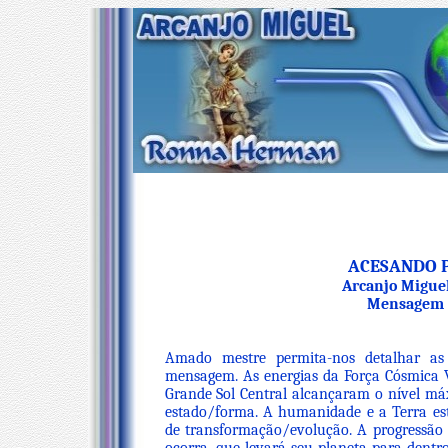
ACESANDO P
Arcanjo Migue
Mensagem 0
Amado mestre permita-nos detalhar as
mensagem. As energias da Força Cósmica Vi
Grande Sol Central alcançaram o nível m
estado/forma. A humanidade e a Terra es
de transformação/evolução. A progressão 