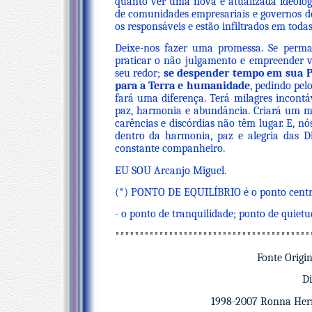
quanto ver uma nova e atualizada ideolog
de comunidades empresariais e governos d
os responsáveis e estão infiltrados em toda
Deixe-nos fazer uma promessa. Se perma
praticar o não julgamento e empreender 
seu redor;
se despender tempo em sua P
para a Terra e humanidade
, pedindo pel
fará uma diferença. Terá milagres incontá
paz, harmonia e abundância. Criará um m
carências e discórdias não têm lugar. E, 
dentro da harmonia, paz e alegria das D
constante companheiro.
EU SOU Arcanjo Miguel.
(*) PONTO DE EQUILÍBRIO é o ponto centra
- o ponto de tranquilidade; ponto de quietu
****************************************
Fonte Origi
Di
1998-2007 Ronna Herm