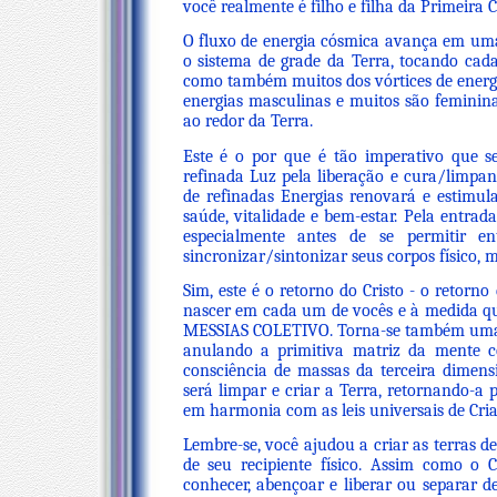
você realmente é filho e filha da Primeira 
O fluxo de energia cósmica avança em uma 
o sistema de grade da Terra, tocando cada
como também muitos dos vórtices de energ
energias masculinas e muitos são feminin
ao redor da Terra.
Este é o por que é tão imperativo que 
refinada Luz pela liberação e cura/limpand
de refinadas Energias renovará e estimul
saúde, vitalidade e bem-estar. Pela entra
especialmente antes de se permitir e
sincronizar/sintonizar seus corpos físico, m
Sim, este é o retorno do Cristo - o retorn
nascer em cada um de vocês e à medida que
MESSIAS COLETIVO. Torna-se também uma f
anulando a primitiva matriz da mente c
consciência de massas da terceira dimensi
será limpar e criar a Terra, retornando-a
em harmonia com as leis universais de Cria
Lembre-se, você ajudou a criar as terras de
de seu recipiente físico. Assim como o 
conhecer, abençoar e liberar ou separar d