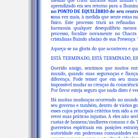
mesmo que criou durante suas muitas cu
aprendizado em seu retorno para a Ilumina
no PONTO DE EQUILÍBRIO de seu centro r
u
ma vez mais, à medida que sente estas ma
físico. Este processo trará as refinad
harmonia qualquer desequilíbrio menos
processo, focalize novamente no Chacra
cristalinas fluindo abaixo de sua Presença
Aqueça-se na gloria do que aconteceu e qua
ESTÁ TERMINADO, ESTÁ TERMINADO, E
Querido amigo, sentimos que muitos en
mundo, quando suas seguranças e fianç
diferença. Pode temer que em seu mun
impossível mudar as crenças da consciência
Por favor esteja seguro que nada disto é ve
Há muitas mudanças ocorrendo no mundo q
seu governo e também, dentro de vários g
esses cujos principais critérios tem sido a 
rever suas práticas injustas. A eles não s
custas de homens/mulheres comuns e da Te
guerreiros espirituais em posições estra
autoridade em poderosas comunidades emp