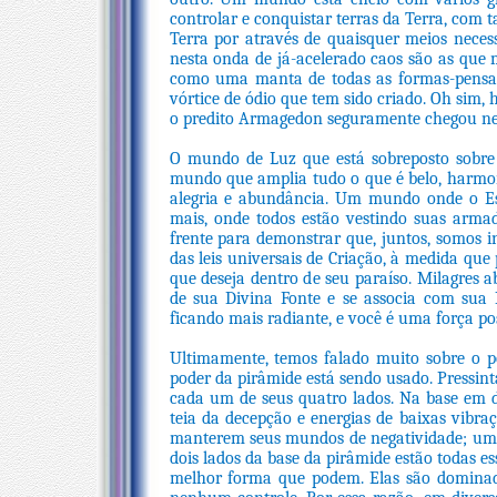
controlar e conquistar terras da Terra, com
Terra por através de quaisquer meios necess
nesta onda de já-acelerado caos são as que
como uma manta de todas as formas-pensame
vórtice de ódio que tem sido criado. Oh sim, 
o predito Armagedon seguramente chegou nes
O mundo de Luz que está sobreposto sob
mundo que amplia tudo o que é belo, harmon
alegria e abundância. Um mundo onde o Es
mais, onde todos estão vestindo suas arma
frente para demonstrar que, juntos, somos i
das leis universais de Criação, à medida que
que deseja dentro de seu paraíso. Milagres
de sua Divina Fonte e se associa com sua P
ficando mais radiante, e você é uma força pos
Ultimamente, temos falado muito sobre o p
poder da pirâmide está sendo usado. Pressi
cada um de seus quatro lados. Na base em d
teia da decepção e energias de baixas vibra
manterem seus mundos de negatividade; uma
dois lados da base da pirâmide estão todas e
melhor forma que podem. Elas são dominada