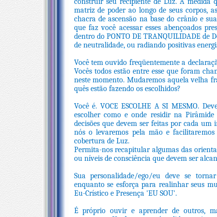
construir seu recipiente de Luz. À medida q
matriz de poder ao longo de seus corpos, as 
chacra de ascensão na base do crânio e sua
que faz você acessar esses abençoados pre
dentro do PONTO DE TRANQUILIDADE de Deu
de neutralidade, ou radiando positivas energ
Você tem ouvido freqüentemente a declaraçã
Vocês todos estão entre esse que foram cha
neste momento. Mudaremos aquela velha fras
quês estão fazendo os escolhidos?
Você é. VOCE ESCOLHE A SI MESMO. Deve 
escolher como e onde residir na Pirâmide
decisões que devem ser feitas por cada um 
nós o levaremos pela mão e facilitaremos
cobertura de Luz.
Permita-nos recapitular algumas das orient
ou níveis de consciência que devem ser alcan
Sua personalidade/ego/eu deve se torna
enquanto se esforça para realinhar seus mu
Eu-Crístico e Presença 'EU SOU'.
É próprio ouvir e aprender de outros, m