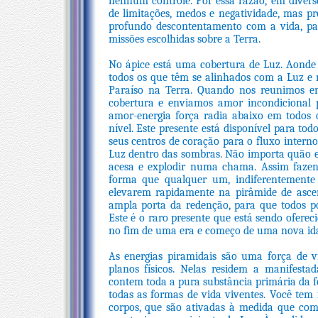
nenhum controle. Por essa razão, em diver
de limitações, medos e negatividade, mas 
profundo descontentamento com a vida, pa
missões escolhidas sobre a Terra.
No ápice está uma cobertura de Luz. Aonde 
todos os que têm se alinhados com a Luz e 
Paraíso na Terra. Quando nos reunimos e
cobertura e enviamos amor incondicional
amor-energia força radia abaixo em todos 
nível. Este presente está disponível para tod
seus centros de coração para o fluxo inter
Luz dentro das sombras. Não importa quão es
acesa e explodir numa chama. Assim fazendo
forma que qualquer um, indiferentemente
elevarem rapidamente na pirâmide de asce
ampla porta da redenção, para que todos po
Este é o raro presente que está sendo ofere
no fim de uma era e começo de uma nova id
As energias piramidais são uma força de vi
planos físicos. Nelas residem a manifest
contem toda a pura substância primária da fo
todas as formas de vida viventes. Você tem
corpos, que são ativadas à medida que come