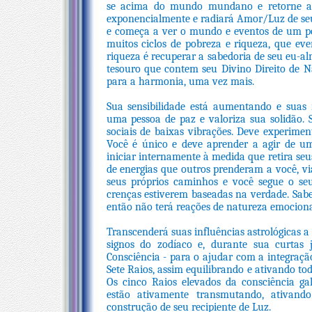
se acima do mundo mundano e retorne ao e
exponencialmente e radiará Amor/Luz de seu 
e começa a ver o mundo e eventos de um po
muitos ciclos de pobreza e riqueza, que ev
riqueza é recuperar a sabedoria de seu eu-al
tesouro que contem seu Divino Direito de 
para a harmonia, uma vez mais.
Sua sensibilidade está aumentando e suas 
uma pessoa de paz e valoriza sua solidão. 
sociais de baixas vibrações. Deve experime
Você é único e deve aprender a agir de um 
iniciar internamente à medida que retira seus
de energias que outros prenderam a você, v
seus próprios caminhos e você segue o se
crenças estiverem baseadas na verdade. Sa
então não terá reações de natureza emociona
Transcenderá suas influências astrológicas a 
signos do zodíaco e, durante sua curtas j
Consciência - para o ajudar com a integração 
Sete Raios, assim equilibrando e ativando tod
Os cinco Raios elevados da consciência ga
estão ativamente transmutando, ativand
construção de seu recipiente de Luz.