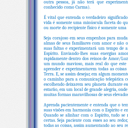
outra pessoa, já não terá que experiment
conhecido como Carma).
É vital que entenda o verdadeiro significad
vida é somente uma minúscula faceta do que
ou morte do recipiente físico é somente uma 
Seja corajoso em seus empenhos para mudar 
almas de seus familiares com amor e não os
suas faltas e experimentará um tempo de a
Espírito. Enviando-lhes suas energias am
rapidamente dentro dos reinos de Amor/Luz.
um mundo mavioso, mais real do que este on
aprender e experimentarem todas as coisas
Terra. E, se assim desejar, em algum moment
o caminho para a comunicação telepática co
escolhendo deixarem seu planeta durante ess
estarão, em um local de grande alegria, ond
muitas formas maravilhosas de seus elevados 
Aprenda pacientemente e entenda que o te
suas visões em harmonia com o Espírito e en
Quando se alinhar com o Espírito, tudo se 
certas. Seja paciente com esses ao seu redo
todas as coisas, assim aumentando ao seu red