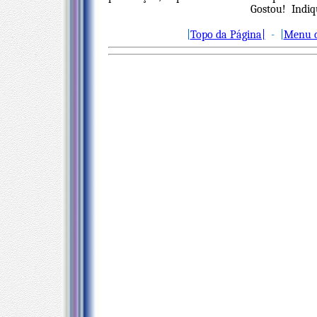
Gostou! Indiqu
|
Topo da Página|
- |
Menu d