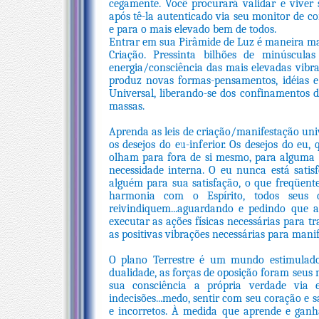
cegamente. Você procurará validar e viver
após tê-la autenticado via seu monitor de c
e para o mais elevado bem de todos.
Entrar em sua Pirâmide de Luz é maneira mai
Criação. Pressinta bilhões de minúscula
energia/consciência das mais elevadas vibr
produz novas formas-pensamentos, idéias e
Universal, liberando-se dos confinamentos d
massas.
Aprenda as leis de criação/manifestação unive
os desejos do eu-inferior. Os desejos do eu
olham para fora de si mesmo, para alguma c
necessidade interna. O eu nunca está sati
alguém para sua satisfação, o que freqüen
harmonia com o Espírito, todos seus d
reivindiquem...aguardando e pedindo que a
executar as ações físicas necessárias para t
as positivas vibrações necessárias para manif
O plano Terrestre é um mundo estimulad
dualidade, as forças de oposição foram seus 
sua consciência a própria verdade via e
indecisões...medo, sentir com seu coração e 
e incorretos. À medida que aprende e gan