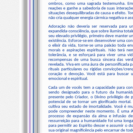
ombros, como uma sagrada testemunha. Em 
reações e ganhe a sabedoria de suas interaç
situações desequilibradas de causa e efeito.
não cria qualquer energia cármica negativa e as
Adoração não deveria ser reservada para 
expandida-consciência, que sobre ilumina totalm
seu elevado privilégio, primeiro deve manter
existência. Esforce-se em desenvolver uma cons
o elixir da vida, torne-se uma paixão toda env
morais e aspirações espirituais. Não terá n
tolerância, e se esforçará para viver uma vi
recompensas de uma busca sincera das verda
revelada. Viva em uma áura de personificada p
rituais particulares ou rígidas convicções/c
coração e devoção. Você está para buscar u
emocional e espiritual.
Cada um de vocês tem a capacidade para contr
sendo designado para o futuro da humanida
presente pelo Criador, o Divino privilégio de
potencial de se tornar um glorificado mortal
cultiva seu estado de imortalidade. Você é m
pode compreender neste momento. É uma A
processo de expansão da alma e infusão de
ressurreição para a humanidade foi uma longa l
para permitir ao Espírito descer e assumir o do
sua original magnificência pelo encarnar de tod