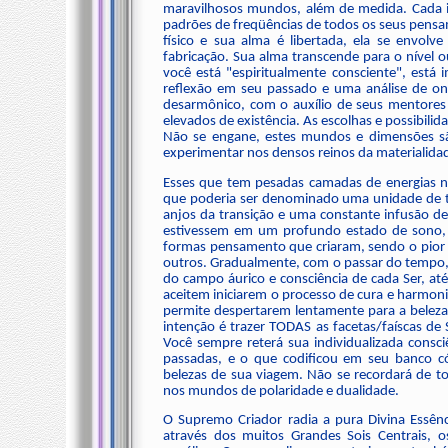
maravilhosos mundos, além de medida. Cada i
padrões de freqüências de todos os seus pensam
físico e sua alma é libertada, ela se envolv
fabricação. Sua alma transcende para o nível
você está "espiritualmente consciente", est
reflexão em seu passado e uma análise de on
desarmônico, com o auxílio de seus mentores e
elevados de existência. As escolhas e possibil
Não se engane, estes mundos e dimensões são
experimentar nos densos reinos da materialida
Esses que tem pesadas camadas de energias n
que poderia ser denominado uma unidade de t
anjos da transição e uma constante infusão de 
estivessem em um profundo estado de sono, e
formas pensamento que criaram, sendo o pior d
outros. Gradualmente, com o passar do tempo, 
do campo áurico e consciência de cada Ser, até
aceitem iniciarem o processo de cura e harmon
permite despertarem lentamente para a beleza 
intenção é trazer TODAS as facetas/faíscas 
Você sempre reterá sua individualizada consci
passadas, e o que codificou em seu banco có
belezas de sua viagem. Não se recordará de to
nos mundos de polaridade e dualidade.
O Supremo Criador radia a pura Divina Essênc
através dos muitos Grandes Sois Centrais, o