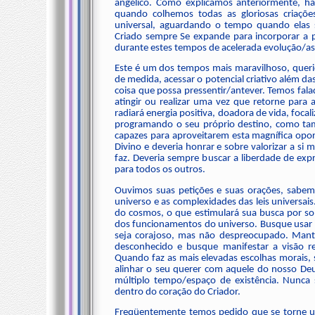
angélico. Como explicamos anteriormente, há
quando colhemos todas as gloriosas criaçõ
universal, aguardando o tempo quando elas 
Criado sempre Se expande para incorporar a pe
durante estes tempos de acelerada evolução/asc
Este é um dos tempos mais maravilhoso, quer
de medida, acessar o potencial criativo além d
coisa que possa pressentir/antever. Temos fala
atingir ou realizar uma vez que retorne para 
radiará energia positiva, doadora de vida, foc
programando o seu próprio destino, como tam
capazes para aproveitarem esta magnífica opor
Divino e deveria honrar e sobre valorizar a s
faz. Deveria sempre buscar a liberdade de ex
para todos os outros.
Ouvimos suas petições e suas orações, sabe
universo e as complexidades das leis universai
do cosmos, o que estimulará sua busca por so
dos funcionamentos do universo. Busque usar s
seja corajoso, mas não despreocupado. Mant
desconhecido e busque manifestar a visão re
Quando faz as mais elevadas escolhas morais, 
alinhar o seu querer com aquele do nosso De
múltiplo tempo/espaço de existência. Nunca 
dentro do coração do Criador.
Freqüentemente temos pedido que se torne um