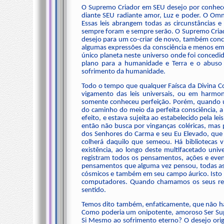
O Supremo Criador em SEU desejo por conhece
diante SEU radiante amor, Luz e poder. O Omniv
Essas leis abrangem todas as circunstâncias e
sempre foram e sempre serão. O Supremo Criad
desejo para um co-criar de novo, também conc
algumas expressões da consciência e menos em o
único planeta neste universo onde foi concedido 
plano para a humanidade e Terra e o abuso do
sofrimento da humanidade.
Todo o tempo que qualquer Faísca da Divina Co
vigamento das leis universais, ou em harmon
somente conheceu perfeição. Porém, quando um
do caminho do meio da perfeita consciência, a
efeito, e estava sujeita ao estabelecido pela l
então não busca por vinganças coléricas, mas pe
dos Senhores do Carma e seu Eu Elevado, que 
colherá daquilo que semeou. Há bibliotecas 
existência, ao longo deste multifacetado unive
registram todos os pensamentos, ações e even
pensamentos que alguma vez pensou, todas as 
cósmicos e também em seu campo áurico. Isto e
computadores. Quando chamamos os seus regi
sentido.
Temos dito também, enfaticamente, que não 
Como poderia um onipotente, amoroso Ser Supre
Si Mesmo ao sofrimento eterno? O desejo origi