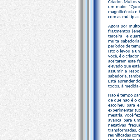
Criador. Muitos 
um maior "Quoci
magnificência e 
com as múltiplas 
Agora por muito
fragmentos (en
terceira - e qua
muita sabedoria
períodos de temp
Isto o levou a u
você, é o criado
aceitarem este f
elevado que est
assumir a resp
sabedoria, também
Está aprendendo
todos, à medida q
Não é tempo para
de que não é o c
escolheu para e
experimentar tud
mestria. Você fez
avança para um
negativas freq
transformadas, 
reunificadas com