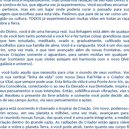
o final está a resplandecente, mais poderosa radiação de seu Raio Divino 
ra sombra de luz, que alguma vez já experimentou. Você escolheu encarnar
e pertence, mas em um lugar onde poderia curar o passado para sua
inhagem que escolheu para esta vida. Pedimos que pare de se ver como u
ligião ou cultura. TODOS já experimentaram muitas vidas em todas as raç
bre a Terra.
o Divino, você é de uma herança real. Sua linhagem está além de qualque
m de você tem tanto potencial e você foi e fez tantas coisas grandiosas que
que tem estudado, meditado, orado e, gradualmente, cultivado su
scolhidos para sua família de alma. Você é a vanguarda. Você é um dos q
im, uma vez mais, e que tem avançado além de novas fronteiras, ond
 novas Criações somente o aguardam, para serem moldas em qualquer 
inar (contanto que suas visões estejam em harmonia com o novo Divi
galáxia e universo).
a você tudo aquilo que necessita para criar o mundo de seus sonhos. Vo
s sua vertical "linha de vida" com nosso Deus Pai/Mãe e o Criador d
rça Vital, que sempre pode usar. Esta linha de vida é uma Ponte Arco-Íris, 
ina Consciência, conectando-o ao seu Eu Elevado e sua Divindade. Inspira a 
seus pensamentos e suas intenções. Então, solidifica essas vibrações, vias 
l. Recebeu o presente do livre-arbítrio e somente você pode decidir aba
ais de seu campo áurico, via seus pensamentos e ações.
gora está ocorrendo é chamado o inspirar de Criação. Um novo, poderoso 
rim ecoou, em seu planeta e milhões, uma vez mais, avançaram par
 reunindo nossas forças, das quais você é uma parte integrante, a medi
riação dentro do grande vazio. As radiações do Criador estão agora viáve
solar e sobre o planeta Terra, e você pode atrair, tanto quanto seu corpo f