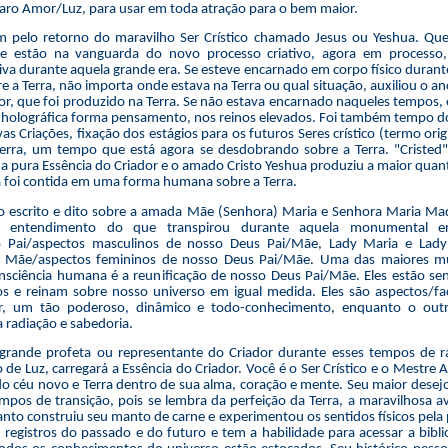
 raro Amor/Luz, para usar em toda atração para o bem maior.
 pelo retorno do maravilho Ser Crístico chamado Jesus ou Yeshua. Qu
ue estão na vanguarda do novo processo criativo, agora em process
va durante aquela grande era. Se esteve encarnado em corpo físico duran
 a Terra, não importa onde estava na Terra ou qual situação, auxiliou o anc
dor, que foi produzido na Terra. Se não estava encarnado naqueles tempos, 
holográfica forma pensamento, nos reinos elevados. Foi também tempo do
 Criações, fixação dos estágios para os futuros Seres crístico (termo origi
erra, um tempo que está agora se desdobrando sobre a Terra. "Cristed
ca a pura Essência do Criador e o amado Cristo Yeshua produziu a maior quan
á foi contida em uma forma humana sobre a Terra.
o escrito e dito sobre a amada Mãe (Senhora) Maria e Senhora Maria Ma
 entendimento do que transpirou durante aquela monumental er
o Pai/aspectos masculinos de nosso Deus Pai/Mãe, Lady Maria e Lad
a Mãe/aspectos femininos de nosso Deus Pai/Mãe. Uma das maiores m
nsciência humana é a reunificação de nosso Deus Pai/Mãe. Eles estão se
s e reinam sobre nosso universo em igual medida. Eles são aspectos/fac
r, um tão poderoso, dinâmico e todo-conhecimento, enquanto o outr
 radiação e sabedoria.
rande profeta ou representante do Criador durante esses tempos de 
 de Luz, carregará a Essência do Criador. Você é o Ser Crístico e o Mestre 
do céu novo e Terra dentro de sua alma, coração e mente. Seu maior desejo 
mpos de transição, pois se lembra da perfeição da Terra, a maravilhosa 
anto construiu seu manto de carne e experimentou os sentidos físicos pela 
 registros do passado e do futuro e tem a habilidade para acessar a bibl