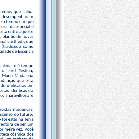
eremos que saiba:
o, desempenharam
te o tempo em que
orar da especial e
esta entre aqueles
 plantio de novas
nal cristhed), que
" (traduzido como
tidade de Essência
dalena, e é tempo
a. Lord Yeshua,
y Maria Madalena
udanças que está
ndo unificados em
etas idênticas do
o, maravilhoso e
rápidas mudanças.
Ascenso do futuro.
foi estar na Terra
aventura de ser um
primeira vez. Você
ioteca cósmica dos