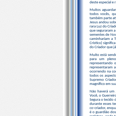
deste especial e
Muitos aguardam
todos vocês, q
também parte ati
Jesus andou sobre
rara Luz do Cria
que seguraram a 
sementes de Novas
caminhariam a T
Crístico) signifi
do Criador que j
Muito está send
para um pleno
representando 
representaram 
ocorrendo na co
todos os aspecto
Supremo Criado
magnífico em sua
Não haverá um g
Você, o Guerreiro
Segura o tecido 
durante esses te
co-criador, enqu
é o guardião dos