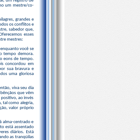
al, um registro de
como um mestre/co-
ilagres, grandes e
dos os conflitos e
tre, sabedor que,
 Oferecemos esses
ntre mestres:
 enquanto você se
nto tempo demora.
to eons de tempo.
ois concordou em
por sua bravura e
dos uma gloriosa
tão, viva seu dia
e bênçãos que vêm
positivo, ao invés
 tal como alegria,
ção, valor próprio
á alma-centrado e
to está assentado
res diários. Está
ando as tranqüilas