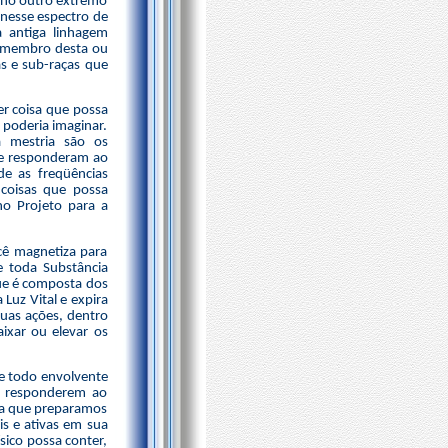
e no outro extremo
 nesse espectro de
 antiga linhagem
m membro desta ou
as e sub-raças que
r coisa que possa
 poderia imaginar.
a mestria são os
ue responderam ao
e as freqüências
coisas que possa
no Projeto para a
cê magnetiza para
e toda Substância
que é composta dos
Luz Vital e expira
suas ações, dentro
ixar ou elevar os
e todo envolvente
a responderem ao
da que preparamos
is e ativas em sua
ísico possa conter,