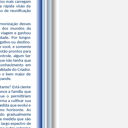
itos mais carregam
 rápida visão da
o de reunificação
rmonização desses
ro dos mundos da
a viagem e ganhou
dade. Por longos
gativo ou destino.
de você, e somente
estão prontos para
ntrole, algum Ser
que não tenha que
 conhecimento em
lidade do Criador.
 e o bem maior de
xpande.
tante? Está ciente
nce a família que
que o permitiriam
rma a cultivar sua
edida que evolui e
no horizonte. As
ndo gradualmente
 a medida que são
 largo espectro de