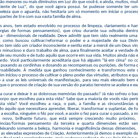
são menores ou mais diminutos em Luz do que você é, e ainda, muitos, mu
ente de Luz", do que você agora possui. Se pudesse somente ter uma
beleza que o aguarda, não hesitaria um só momento em iniciar o process
partes de Si e com sua vasta família de alma.
s anos, tem estado envolvido no processo de limpeza, clariamento e ha
ergias de formas pensamentos), que criou durante sua odisséia dent
rta - dimensionais de realidade. Deve admitir que tem sido realmente um
, como buscou cultivar/reformar o poder e a majestade de sua Divin
o tem sido um criador inconsciente e sentiu estar a mercê de um Deus vin
m minucioso e duro trabalho de alma, para finalmente aceitar a verdade 
r de seu mundo e de tudo aquilo que ocorre em sua vida. Muitos ainda não 
ardo. Você particularmente acreditaria que há alguém "lá em cima" no co
á puxando as cordinhas e dosando as recompensas ou punições, de forma 
onsabilidade. À medida que ganhou conhecimento e transformou este
 iniciou o processo de cultivar o pleno poder das virtudes, atributos e qua
 a usar as leis universais de manifestação, para seu mais elevado bem
ue o processo de criação de sua versão do paraíso terrestre se acelera e e
 curar e deixar ir as dolorosas memórias do passado? Já não sofreu o bas
orpo que escolheu para esta vida? Sabe que a maioria de vocês não perte
sta vida? Você escolheu a raça, o país, a família e as circunstâncias 
o aquilo que necessitava aprender, liberar, transformar e suplantar, de fo
 a escolha, ninguém o fêz por você, e assim o fez para curar o passado, a m
 novo, brilhante futuro, que está sempre crescendo muito próximo, 
üências/formas pensamento da terceira e quarta dimensões estão se
deixando somente a beleza, harmonia e magnificência dessas dimensões,
 as elevadas expressões de Criação. Anteriormente já demos o exemplo do