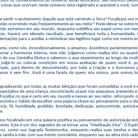
todos os conhecimentos do universo estão estocados. Seu histórico pesso
 coisas que ocorram neste universo está registrado e acessível a você, 
sentir o excitamento daquilo que está varrendo a Terra? Focalizará nos m
tão ocorrendo mais freqüentemente ao seu redor? Pode elevar-se sobre to
estão extremos em seu mundo, enquanto solidifica seu papel como um mes
ntas, haverá um elevado resultado, que beneficiará toda a humanidade.
entações para o auxiliar a reivindicar seu legítimo lugar como um mestre e
ame, como nós, incondicionalmente, o amamos. Assistimos pacientemente
tornar a harmonia interna, mas não julgamos como realiza isto ou qua
o de sua Centelha Divina e sabemos o que experimento ao longo de mui
ulgá-lo ou colocar condições em nossa aceitação de quem você é, p
rnada, para dentro do desconhecido, por toda a Criação e o honramos 
amor é sem fim. Você é uma faceta de quem nós somos, pois somos to
.
gradecendo por todas as muitas bênçãos que foram concedidas a você e en
expectativa de uma criança, encontrando prazer nos pequenos presentes 
Focalize no que é certo em seu mundo e nesses ao seu redor, reforçando o 
envolva o hábito de escolher uma palavra-chave ou pensamento para o dia,
ncia, fé, humildade, gratidão, bondade, dedicação, autocontrole, autoriza
a.
e focalizado em uma palavra positiva ou pensamento de autorização est
to. Este é um dos segredos de se tornar uma "Meditação Viva". O Espíri
os, como sua Sagrada Testemunha, enquanto realiza suas tarefas e deve
a tarefa à mão com sua mente consciente, enquanto seu eu alma está radi