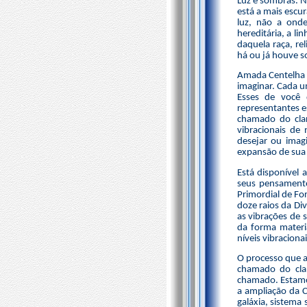
Luz e sombras. N
está a mais escu
luz, não a ond
hereditária, a l
daquela raça, re
há ou já houve so
Amada Centelha d
imaginar. Cada u
Esses de você 
representantes e
chamado do clar
vibracionais de
desejar ou imag
expansão de sua 
Está disponível 
seus pensamento
Primordial de Fo
doze raios da Div
as vibrações de 
da forma materia
níveis vibracion
O processo que a
chamado do cla
chamado. Estamos
a ampliação da C
galáxia, sistema 