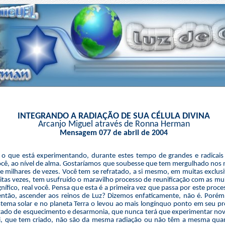
INTEGRANDO A RADIAÇÃO DE SUA CÉLULA DIVINA
Arcanjo Miguel através de Ronna Herman
Mensagem 077 de abril de 2004
 que está experimentando, durante estes tempo de grandes e radicai
cê, ao nível de alma. Gostaríamos que soubesse que tem mergulhado nos m
 e milhares de vezes. Você tem se refratado, a si mesmo, em muitas exclu
as vezes, tem usufruído o maravilho processo de reunificação com as mui
nífico, real você. Pensa que esta é a primeira vez que passa por este proce
então, ascender aos reinos de Luz? Dizemos enfaticamente, não é. Porém
stema solar e no planeta Terra o levou ao mais longínquo ponto em seu p
tado de esquecimento e desarmonia, que nunca terá que experimentar no
i, que tem criado, não são da mesma radiação ou não têm a mesma qua