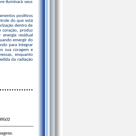
re-iluminará seus
amentos positivos
trole do que está
orização dentro de
e coração, produz
 energia residual
quando emergir do
ndo para integrar
mos sua coragem e
messas, enquanto
edida da radiação
 89502
sagens.