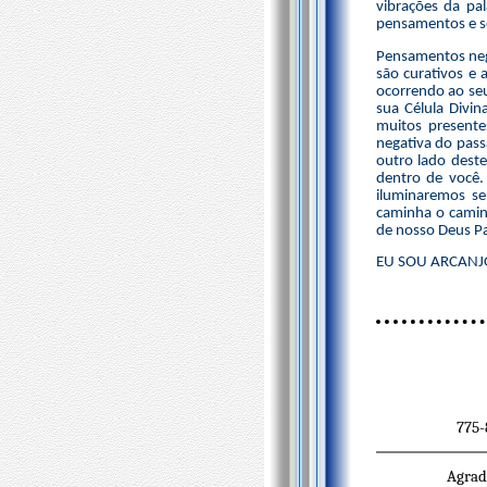
vibrações da pa
pensamentos e se
Pensamentos neg
são curativos e 
ocorrendo ao seu
sua Célula Divin
muitos presente
negativa do pass
outro lado deste
dentro de você.
iluminaremos se
caminha o camin
de nosso Deus Pa
EU SOU ARCANJO 
775-
Agrad