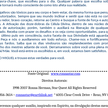
lavra-chave, que escolheu para o dia. Qualquer palavra que escolha sob
 tornará muito consciente de como isto afeta sua realidade.
ativos são tóxicos para seu corpo e bem-estar, da mesma forma que pens
autorizados. Sempre que seu mundo inclinar e sentir que não está no con
 redor, bravo coração, retorne ao Centro e busque a fonte de força e aut
a. A Ativação das doze-dobras da Célula Divina, dentro de seu núcleo d
s de autorização; porém, também o auxiliará na liberação de qualquer
ado. Receba com prazer os desafios e os veja como oportunidades, para 
 último pulo em consciência, outra faceta de sua Divindade está aguarda
 Peça e nós o auxiliaremos em todo esforço. Chame-nos e fortificare
us fardos. Saiba que os dias vindouros são resplandecentes com pro
ho dos mestres adiante de você. Derramaremos sobre você uma plena m
i/Mãe. Você está entre os escolhidos e, em você, estamos bem satisfeitos.
MIGUEL e trouxe estas verdades para você.
Fonte Original:
www.ronnastar.com
Direitos Autorais:
1998-2007 Ronna Herman, Star Quest All Rights Reserved
856-3654 •
ronnastar@earthlink.net
* 6005 Clear Creek Drive • Reno, NV
ecemos qualquer auxílio, inspirado em Espírito, na divulgação destas men