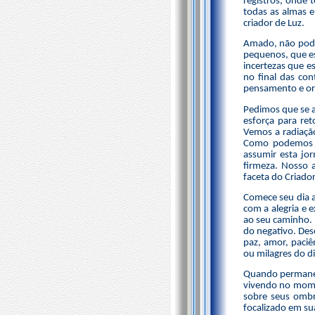
registros, onde 
todas as almas e
criador de Luz.
Amado, não pode 
pequenos, que es
incertezas que 
no final das co
pensamento e ori
Pedimos que se 
esforça para re
Vemos a radiaçã
Como podemos j
assumir esta jo
firmeza. Nosso 
faceta do Criador
Comece seu dia a
com a alegria e 
ao seu caminho. 
do negativo. Des
paz, amor, paciê
ou milagres do di
Quando permanec
vivendo no momen
sobre seus ombr
focalizado em su