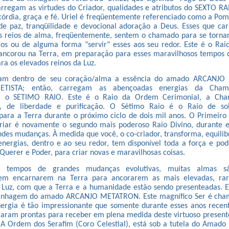
rregam as virtudes do Criador, qualidades e atributos do SEXTO R
córdia, graça e fé. Uriel é freqüentemente referenciado como a Pom
de paz, tranqüilidade e devocional adoração a Deus. Esses que ca
s reios de alma, freqüentemente, sentem o chamado para se torna
ros ou de alguma forma "servir" esses aos seu redor. Este é o Ra
 ancorou na Terra, em preparação para esses maravilhosos tempos 
a os elevados reinos da Luz.
gam dentro de seu coração/alma a essência do amado ARCANJO 
TISTA; então, carregam as abençoadas energias da Cham
o, o SETIMO RAIO. Este é o Raio da Ordem Cerimonial, a Cha
, de liberdade e purificação. O Sétimo Raio é o Raio de sob
ara a Terra durante o próximo ciclo de dois mil anos. O Primeiro
riar é novamente o segundo mais poderoso Raio Divino, durante es
des mudanças. À medida que você, o co-criador, transforma, equili
 energias, dentro e ao seu redor, tem disponível toda a força e po
Querer e Poder, para criar novas e maravilhosas coisas.
s tempos de grandes mudanças evolutivas, muitas almas sáb
m encarnarem na Terra para ancorarem as mais elevadas, rara
 Luz, com que a Terra e a humanidade estão sendo presenteadas. E
linhagem do amado ARCANJO METATRON. Este magnífico Ser é cha
ergia é tão impressionante que somente durante esses anos recent
aram prontas para receber em plena medida deste virtuoso present
A Ordem dos Serafim (Coro Celestial), está sob a tutela do Amado