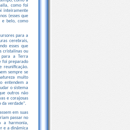
o tempo, como a
alla, como foi
i inteiramente
anos (esses que
e e belo, como
cursores para a
ras cerebrais,
ando esses que
 cristalinas ou
 para a Terra
 foi preparado
 reunificação.
 nem sempre se
atureza muito
não entendem a
mudar o sistema
que outros não
as e corajosas
 da verdade".
nassem em suas
eriam passar no
a a harmonia,
er e a dinâmica