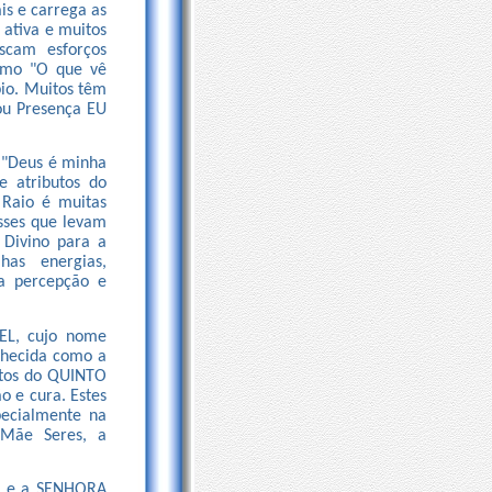
is e carrega as
a ativa e muitos
scam esforços
como "O que vê
pio. Muitos têm
 ou Presença EU
 "Deus é minha
e atributos do
 Raio é muitas
Esses que levam
 Divino para a
has energias,
ra percepção e
EL, cujo nome
nhecida como a
butos do QUINTO
o e cura. Estes
pecialmente na
 Mãe Seres, a
s" e a SENHORA