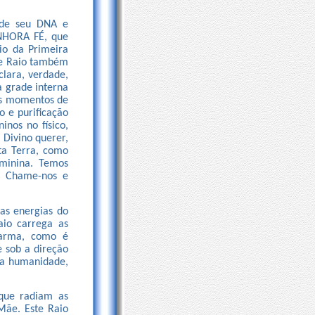
o de seu DNA e
NHORA FÉ, que
io da Primeira
te Raio também
clara, verdade,
a grade interna
eus momentos de
o e purificação
inos no físico,
 Divino querer,
ta Terra, como
minina. Temos
. Chame-nos e
s energias do
aio carrega as
Carma, como é
e sob a direção
 a humanidade,
que radiam as
Mãe. Este Raio