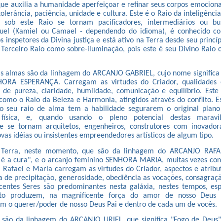
que auxilia a humanidade aperfeiçoar e refinar seus corpos emociona
olerância, paciência, unidade e cultura. Este é o Raio da inteligênci
sob este Raio se tornam pacificadores, intermediários ou bu
amuel (Kamiel ou Camael - dependendo do idioma), é conhecido 
 inspetores da Divina justiça e está ativo na Terra desde seu princí
 Terceiro Raio como sobre-iluminação, pois este é seu Divino Raio
as almas são da linhagem do ARCANJO GABRIEL, cujo nome significa
HORA ESPERANÇA. Carregam as virtudes do Criador, qualidades 
e pureza, claridade, humildade, comunicação e equilíbrio. Este
 como o Raio da Beleza e Harmonia, atingidos através do conflito. 
o seu raio de alma tem a habilidade segurarem o original plano
 física, e, quando usando o pleno potencial destas maravil
e se tornam arquitetos, engenheiros, construtores com inovado
vas idéias ou insistentes empreendedores artísticos de algum tipo.
 Terra, neste momento, que são da linhagem do ARCANJO RAFA
s é a cura", e o arcanjo feminino SENHORA MARIA, muitas vezes co
 Rafael e Maria carregam as virtudes do Criador, aspectos e atri
a de precipitação, generosidade, obediência as vocações, consagraçã
ecentes Seres são predominantes nesta galáxia, nestes tempos, es
nto produzem, na magnificente força do amor de nosso Deus
om o querer/poder de nosso Deus Pai e dentro de cada um de vocês.
 são da linhagem do ARCANJO URIEL, que significa "Fogo de Deu