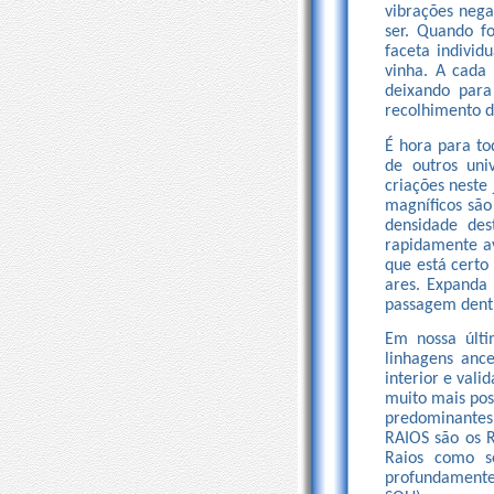
vibrações nega
ser. Quando f
faceta individ
vinha. A cada
deixando para
recolhimento d
É hora para to
de outros uni
criações neste
magníficos sã
densidade des
rapidamente av
que está certo
ares. Expanda
passagem dentr
Em nossa últ
linhagens anc
interior e val
muito mais pos
predominante
RAIOS são os 
Raios como s
profundamente