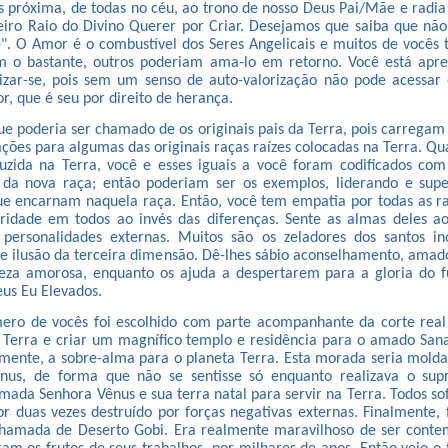
 próxima, de todas no céu, ao trono de nosso Deus Pai/Mãe e radi
eiro Raio do Divino Querer por Criar. Desejamos que saiba que não
e". O Amor é o combustível dos Seres Angelicais e muitos de vocês
 o bastante, outros poderiam ama-lo em retorno. Você está apre
rizar-se, pois sem um senso de auto-valorização não pode acessar
r, que é seu por direito de herança.
ue poderia ser chamado de os originais pais da Terra, pois carregam
ações para algumas das originais raças raízes colocadas na Terra. 
duzida na Terra, você e esses iguais a você foram codificados com
s da nova raça; então poderiam ser os exemplos, liderando e supe
e encarnam naquela raça. Então, você tem empatia por todas as ra
ridade em todos ao invés das diferenças. Sente as almas deles ao
 personalidades externas. Muitos são os zeladores dos santos in
 e ilusão da terceira dimensão. Dê-lhes sábio aconselhamento, amad
eza amorosa, enquanto os ajuda a despertarem para a gloria do f
eus Eu Elevados.
ero de vocês foi escolhido com parte acompanhante da corte real
 a Terra e criar um magnífico templo e residência para o amado Sa
lmente, a sobre-alma para o planeta Terra. Esta morada seria molda
nus, de forma que não se sentisse só enquanto realizava o supr
mada Senhora Vênus e sua terra natal para servir na Terra. Todos s
or duas vezes destruído por forças negativas externas. Finalmente,
chamada de Deserto Gobi. Era realmente maravilhoso de ser conte