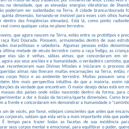
ram os frutos de seus trabalhos, por milhares de anos. Então veio 
ou na densidade, que as elevadas energias vibratórias de Shamb
ão poderiam ser sustentadas na Terra. A cidade branca/dourada fo
 quinta dimensão, tornando-se invisível para esses com olhos hum
 dentro das freqüências elevadas). Está lá, como ponto radiant
 real como qualquer coisa no plano terrestre.
jovens, que agora nascem na Terra, estão entre os protótipos e pre
 raça Raiz Dourada. Possuem, armazenadas dentro de suas estrutu
dades maravilhosas e sabedoria. Algumas pessoas estão denomin
 última metade de século terrestre como a raça Índigo, as crianças
que elas são é velhas, sábias almas, que concordaram em vir
agora aos seus anciões e a humanidade, o verdadeiro caminho, que
que reconheceram suas Divinas Missões e iniciaram o processo de
 queridas almas não tiveram muitas encarnações na Terra, então,
o corpo físico e ao ambiente terrestre. Muitas possuem uma n
ambém têm mais perspectiva intuitiva do que a maioria, assim 
istorções da verdade que encontram. O maior desejo delas está em 
 massas dos países onde estão nascendo dentro da forma, para 
erimentar a dor e ilusão da terceira/quarta dimensões. Como brav
ram a frente e concordaram em demonstrar a humanidade o "caminho
 um de vocês, por favor, estejam conscientes que antes que encar
as corporais, sabiam que esta seria a mais importante vida que pod
. É tempo para trazer todas as facetas de sua existência par
urar seus corpos mental e emocional, para equilibrar o poder, quer