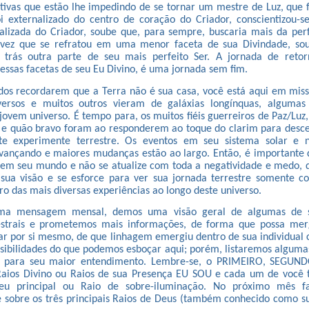
tivas que estão lhe impedindo de se tornar um mestre de Luz, que 
oi externalizado do centro de coração do Criador, conscientizou-
ualizada do Criador, soube que, para sempre, buscaria mais da pe
 vez que se refratou em uma menor faceta de sua Divindade, so
 trás outra parte de seu mais perfeito Ser. A jornada de reto
essas facetas de seu Eu Divino, é uma jornada sem fim.
dos recordarem que a Terra não é sua casa, você está aqui em mis
versos e muitos outros vieram de galáxias longínquas, algumas
 jovem universo. É tempo para, os muitos fiéis guerreiros de Paz/Lu
o e quão bravo foram ao responderem ao toque do clarim para desc
te experimente terrestre. Os eventos em seu sistema solar e 
ançando e maiores mudanças estão ao largo. Então, é importante q
 em seu mundo e não se atualize com toda a negatividade e medo, 
 sua visão e se esforce para ver sua jornada terrestre somente 
o das mais diversas experiências ao longo deste universo.
ima mensagem mensal, demos uma visão geral de algumas de su
estrais e prometemos mais informações, de forma que possa me
idar por si mesmo, de que linhagem emergiu dentro de sua individual 
sibilidades do que podemos esboçar aqui; porém, listaremos alguma
s para seu maior entendimento. Lembre-se, o PRIMEIRO, SEGUN
Raios Divino ou Raios de sua Presença EU SOU e cada um de você
eu principal ou Raio de sobre-iluminação. No próximo mês f
 sobre os três principais Raios de Deus (também conhecido como s