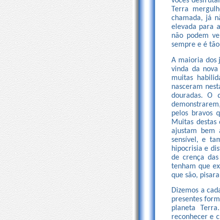
vocês desfruta
Terra mergulh
chamada, já n
elevada para a
não podem ver
sempre e é tão
A maioria dos 
vinda da nova
muitas habili
nasceram nesta
douradas. O 
demonstrarem, 
pelos bravos 
Muitas destas
ajustam bem a
sensível, e t
hipocrisia e d
de crença das
tenham que exp
que são, pisa
Dizemos a cada
presentes form
planeta Terra
reconhecer e c