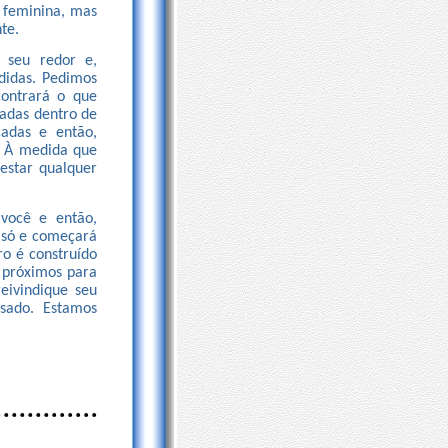
a feminina, mas
te.
 seu redor e,
didas. Pedimos
contrará o que
adas dentro de
cadas e então,
o? À medida que
estar qualquer
 você e então,
á só e começará
ro é construído
 próximos para
reivindique seu
sado. Estamos