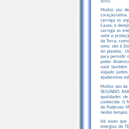
SOU).
Muitos são de
coração/alma.
carrega os as
Causa, o dese
carrega as ene
valor e proteç
da Terra, como
sono, vão à Do
do planeta.. U
para permitir 
poder dinâmic
você também 
viajado junto
ajudaremos ext
Muitos são da
SEGUNDO RAIO,
qualidades de
conhecido. O N
do Poderoso M
nestes tempos.
Há esses que
energias do T