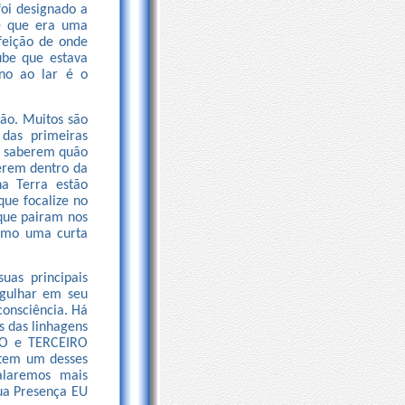
foi designado a
se que era uma
rfeição de onde
ube que estava
rno ao lar é o
são. Muitos são
 das primeiras
z, saberem quão
erem dentro da
na Terra estão
ue focalize no
que pairam nos
como uma curta
as principais
rgulhar em seu
consciência. Há
s das linhagens
DO e TERCEIRO
 tem um desses
alaremos mais
ua Presença EU