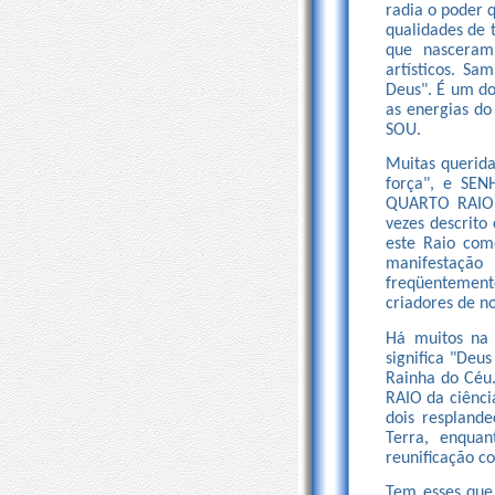
radia o poder 
qualidades de t
que nasceram 
artísticos. S
Deus". É um dos
as energias do
SOU.
Muitas querid
força", e SEN
QUARTO RAIO d
vezes descrito
este Raio com
manifestação
freqüentement
criadores de no
Há muitos na
significa "Deu
Rainha do Céu.
RAIO da ciênci
dois respland
Terra, enqua
reunificação c
Tem esses que