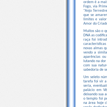
ordem é a mais
Fogo, via Prim
"Anjo Terrestr
que se amarem
limites e valo
Amor do Criado
Muitos são o q
DNA as codific
raça foi intro
característica
novas almas qu
vendo a simila
aparências ou
lutando na dor
com sua natur
sabedoria de s
Um seleto núm
tarefa foi vir
seria, eventua
palácio em Vê
deixando sua a
o templo foi p
na área hoje 