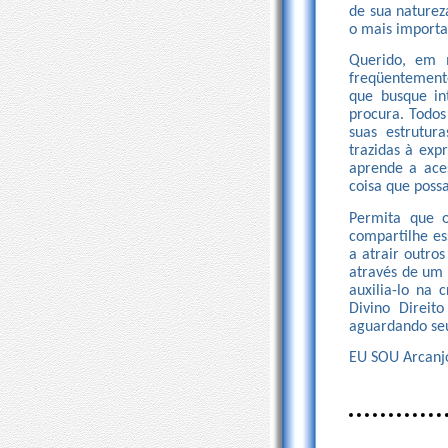
de sua naturez
o mais importa
Querido, em m
freqüentement
que busque in
procura. Todo
suas estrutur
trazidas à exp
aprende a ace
coisa que possa
Permita que o
compartilhe es
a atrair outros
através de um
auxilia-lo na 
Divino Direit
aguardando se
EU SOU Arcanj