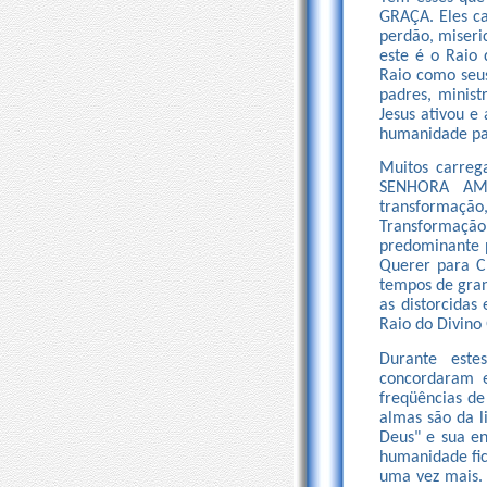
GRAÇA. Eles ca
perdão, miseri
este é o Raio 
Raio como seu
padres, minist
Jesus ativou e
humanidade par
Muitos carre
SENHORA AME
transformaçã
Transformação
predominante p
Querer para C
tempos de gran
as distorcidas
Raio do Divino 
Durante este
concordaram e
freqüências de
almas são da 
Deus" e sua en
humanidade fic
uma vez mais. 