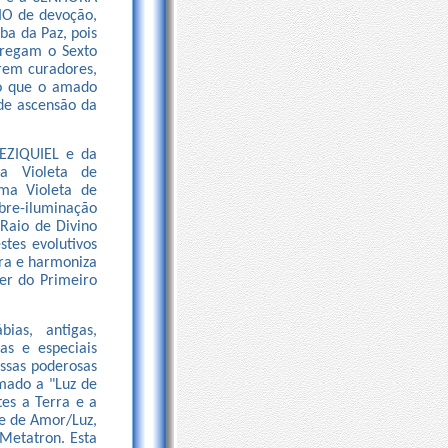
AIO de devoção,
ba da Paz, pois
rregam o Sexto
rem curadores,
io que o amado
de ascensão da
EZIQUIEL e da
a Violeta de
ma Violeta de
re-iluminação
 Raio de Divino
tes evolutivos
bra e harmoniza
der do Primeiro
ias, antigas,
s e especiais
ssas poderosas
mado a "Luz de
es a Terra e a
e de Amor/Luz,
 Metatron. Esta