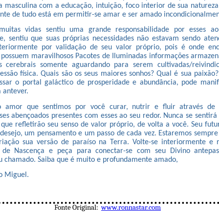
a masculina com a educação, intuição, foco interior de sua naturez
nte de tudo está em permitir-se amar e ser amado incondicionalmen
uitas vidas sentiu uma grande responsabilidade por esses ao
e, sentiu que suas próprias necessidades não estavam sendo aten
teriormente por validação de seu valor próprio, pois é onde en
s possuem maravilhosos Pacotes de Iluminadas informações armazen
as cerebrais somente aguardando para serem cultivadas/reivindi
ressão física. Quais são os seus maiores sonhos? Qual é sua paixã
ssar o portal galáctico de prosperidade e abundância, pode manif
 antever.
 amor que sentimos por você curar, nutrir e fluir através de
ses abençoados presentes com esses ao seu redor. Nunca se sentir
 que refletirão seu senso de valor próprio, de volta a você. Seu futu
 desejo, um pensamento e um passo de cada vez. Estaremos sempre
criação sua versão de paraíso na Terra. Volte-se interiormente e 
o de Nascença e peça para conectar-se com seu Divino antepas
u chamado. Saiba que é muito e profundamente amado,
o Miguel.
Fonte Original:
www.ronnastar.com