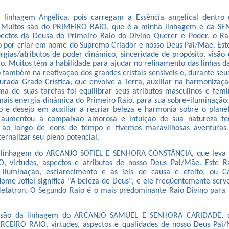
 linhagem Angélica, pois carregam a Essência angelical dentr
 Muitos são do PRIMEIRO RAIO, que é a minha linhagem e da SE
pectos da Deusa do Primeiro Raio do Divino Querer e Poder, o Ra
jo por criar em nome do Supremo Criador e nosso Deus Pai/Mãe. Es
rgias/atributos de poder dinâmico, sinceridade de propósito, visão 
ão. Muitos têm a habilidade para ajudar no refinamento das linhas d
 também na reativação dos grandes cristais sensíveis e, durante s
urada Grade Crística, que envolve a Terra, auxiliar na harmonizaçã
ma de suas tarefas foi equilibrar seus atributos masculinos e femin
mais energia dinâmica do Primeiro Raio, para sua sobre=iluminação:
o e desejo em auxiliar a recriar beleza e harmonia sobre o plane
aumentou a compaixão amorosa e intuição de sua natureza fe
s ao longo de eons de tempo e tivemos maravilhosas aventuras
ernalizar seu pleno potencial.
 linhagem do ARCANJO SOFIEL E SENHORA CONSTÂNCIA, que leva a
 virtudes, aspectos e atributos de nosso Deus Pai/Mãe. Este R
 iluminação, esclarecimento e as leis de causa e efeito, ou 
ome Jofiel significa "A beleza de Deus", e ele freqüentemente serv
etatron. O Segundo Raio é o mais predominante Raio Divino para
 são da linhagem do ARCANJO SAMUEL E SENHORA CARIDADE, 
ERCEIRO RAIO, virtudes, aspectos e qualidades de nosso Deus Pai/