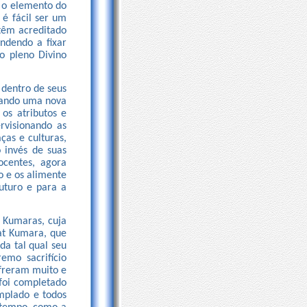
a o elemento do
 é fácil ser um
 têm acreditado
ndendo a fixar
 o pleno Divino
 dentro de seus
Quando uma nova
 os atributos e
rvisionando as
ças e culturas,
 invés de suas
ocentes, agora
o e os alimente
uturo e para a
 Kumaras, cuja
nat Kumara, que
da tal qual seu
emo sacrifício
ofreram muito e
 foi completado
mplado e todos