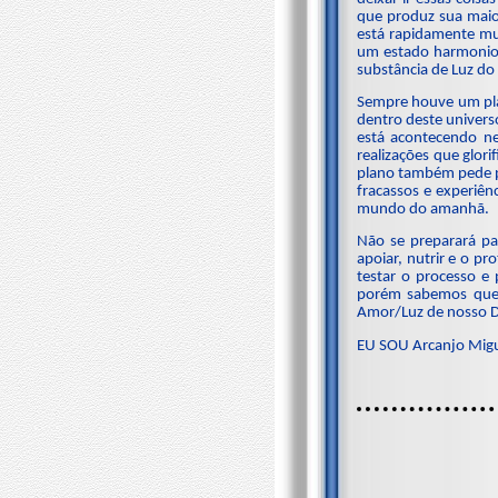
que produz sua maior
está rapidamente mud
um estado harmonios
substância de Luz do 
Sempre houve um plan
dentro deste universo
está acontecendo ne
realizações que glor
plano também pede pe
fracassos e experiên
mundo do amanhã.
Não se preparará pa
apoiar, nutrir e o p
testar o processo e
porém sabemos que v
Amor/Luz de nosso D
EU SOU Arcanjo Migue