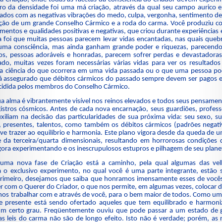
ro da densidade foi uma má criação, através da qual seu campo aurico 
dos com as negativas vibrações do medo, culpa, vergonha, sentimento de 
ção de um grande Conselho Cármico e a roda do carma. Você produziu co
entos e qualidades positivas e negativas, que criou durante experiências
a foi que muitas pessoas parecem levar vidas encantadas, nas quais quebr
a consciência, mas ainda ganham grande poder e riquezas, parecendo 
os, pessoas adoráveis e honradas, parecem sofrer perdas e devastadoras
ado, muitas vezes foram necessárias várias vidas para ver os resultados
ha ciência do que ocorrera em uma vida passada ou o que uma pessoa po
tá assegurado que débitos cármicos do passado sempre devem ser pagos 
cidida pelos membros do Conselho Cármico.
a alma é vibrantemente visível nos reinos elevados e todos seus pensament
egistros cósmicos. Antes de cada nova encarnação, seus guardiões, profe
iliam na decisão das particularidades de sua próxima vida: seu sexo, sua
cas, presentes, talentos, como também os débitos cármicos (padrões nega
ve trazer ao equilíbrio e harmonia. Este plano vigora desde da queda de 
 da terceira/quarta dimensionais, resultando em horrorosas condições 
ra experimentando e os inescrupulosos estupros e pilhagem de seu planet
uma nova fase de Criação está a caminho, pela qual algumas das velha
a o exclusivo experimento, no qual você é uma parte integrante, estão 
. Primeiro, desejamos que saiba que honramos imensamente esses de voc
 com o Querer do Criador, o que nos permite, em algumas vezes, colocar de 
os trabalhar com e através de você, para o bem maior de todos. Como um
 presente está sendo ofertado aqueles que tem equilibrado e harmoni
 um certo grau. Freqüentemente ouviu que pode passar a um estado de g
 leis do carma não são de longo efeito. Isto não é verdade; porém, as