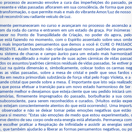
do processo de ascensão envolve a cura das imperfeições do passado, p
presente e vidas passadas aflorarem em sua consciência, de forma que po
 transformação, o que permite mais e mais do vibrante Amor/Luz de noss
ê reconstrói seu radiante veículo de Luz.
temente permaneceram no curso e avançaram no processo de ascensão a
aírem da roda do carma e entrarem em um estado de graça. Por inúmeras
necer no Ponto de Tranqüilidade de Criação, no poder do agora, pelo
que está fazendo no momento, com o Espírito assentado sobre seus om
 mais importantes pensamentos que demos a você é: CURE O PASSAD
ESENTE. Assim fazendo não criará quaisquer novos padrões de pensame
eu sistema de chacras e campo áurico para um estado mais harmonizad
mado e equilibrado a maior parte de suas ações cármicas de vidas passad
todos os assuntos/padrões cármicos residuais de vidas passadas. Se estiver 
e Luz na quinta dimensão e, simbolicamente, colocar todos os carmas ne
as as vidas passadas, sobre a mesa de cristal e pedir que seus fardos
a em neutra primordiais substância de força vital pelo Fogo Violeta, e a e
rande cristal que pende sobre a mesa. É importante que isto seja realiza
a que possa efetuar a transição para um novo estado harmonioso de Ser c
iamente melhor e desejamos que esteja ciente que seu pedido iniciará u
emórias, firmemente impregnados do passado, borbulharão a sua consc
subconsciente, para serem reconhecidos e curados. (Muitos estão expe
o estejam conscientemente atentos do que está ocorrendo). Uma importa
 observador e não se deixar tomar pelas emoções negativas que estão
para si mesmo: "Estas são emoções de medo que estou experimentado, o
serve dentro de seu corpo onde esta energia está afetando. Permaneça co
escolher praticar a Respiração de Infinidade e assistir as energias sen
s, que também ajudarão a liberar as formas pensamentos negativas, ou pod