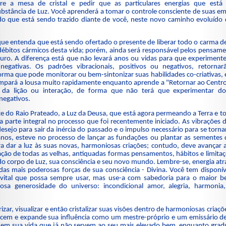
bre a mesa de cristal e pedir que as particulares energias que est
bstância de Luz. Você aprenderá a tomar o controle consciente de suas 
do que está sendo trazido diante de você, neste novo caminho evoluído
ue entenda que está sendo ofertado o presente de liberar todo o carma d
bitos cármicos desta vida; porém, ainda será responsável pelos pensamen
uturo. A diferença está que não levará anos ou vidas para que experiment
 negativas. Os padrões vibracionais, positivos ou negativos, retorn
rma que pode monitorar ou bem-sintonizar suas habilidades co-criativas,
impará a lousa muito rapidamente enquanto aprende a "Retornar ao Centro"
 da lição ou interação, de forma que não terá que experimentar do
egativos.
te do Raio Prateado, a Luz da Deusa, que está agora permeando a Terra e 
arte integral no processo que foi recentemente iniciado. As vibrações 
esejo para sair da inércia do passado e o impulso necessário para se torna
anos, esteve no processo de lançar as fundações ou plantar as sementes 
a dar a luz às suas novas, harmoniosas criações; contudo, deve avançar 
ração de todas as velhas, antiquadas formas pensamentos, hábitos e limita
do corpo de Luz, sua consciência e seu novo mundo. Lembre-se, energia atr
as mais poderosas forças de sua consciência - Divina. Você tem disponíve
 vital que possa sempre usar, mas use-a com sabedoria para o maior 
riosa generosidade do universo: incondicional amor, alegria, harmonia
izar, visualizar e então cristalizar suas visões dentro de harmoniosas criaçõ
scem e expande sua influência como um mestre-próprio e um emissário de 
as em sua vida que já não servem ao seu mais elevado bem, enquanto grad