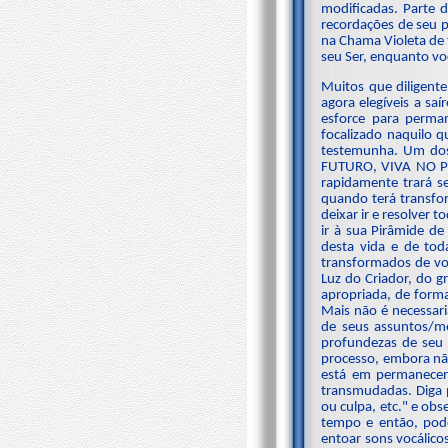
modificadas. Parte 
recordações de seu 
na Chama Violeta de
seu Ser, enquanto voc
Muitos que diligen
agora elegíveis a s
esforce para perma
focalizado naquilo 
testemunha. Um dos
FUTURO, VIVA NO PR
rapidamente trará s
quando terá transfor
deixar ir e resolver 
ir à sua Pirâmide d
desta vida e de tod
transformados de volt
Luz do Criador, do g
apropriada, de form
Mais não é necessar
de seus assuntos/m
profundezas de seu 
processo, embora nã
está em permanecer
transmudadas. Diga 
ou culpa, etc." e ob
tempo e então, pode 
entoar sons vocálico