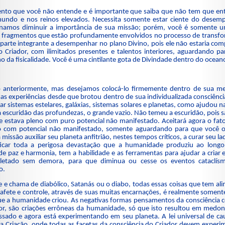
to que você não entende e é importante que saiba que não tem que ent
undo e nos reinos elevados. Necessita somente estar ciente do dese
ionamos diminuir a importância de sua missão; porém, você é somente
de fragmentos que estão profundamente envolvidos no processo de transfo
arte integrante a desempenhar no plano Divino, pois ele não estaria com
o Criador, com ilimitados presentes e talentos interiores, aguardando p
o da fisicalidade. Você é uma cintilante gota de Divindade dentro do oceano
o anteriormente, mas desejamos colocá-lo firmemente dentro de sua me
as experiências desde que brotou dentro de sua individualizada consciênc
riar sistemas estelares, galáxias, sistemas solares e planetas, como ajudou 
da escuridão das profundezas, o grande vazio. Não temeu a escuridão, pois 
e estava pleno com puro potencial não manifestado. Aceitará agora o fat
o com potencial não manifestado, somente aguardando para que você 
issão auxiliar seu planeta anfitrião, nestes tempos críticos, a curar seu l
ificar toda a perigosa devastação que a humanidade produziu ao long
de paz e harmonia, tem a habilidade e as ferramentas para ajudar a criar e
pletado sem demora, para que diminua ou cesse os eventos cataclís
o.
 e chama de diabólico, Satanás ou o diabo, todas essas coisas que tem al
afete e controle, através de suas muitas encarnações, é realmente soment
que a humanidade criou. As negativas formas pensamentos da consciência 
or, são criações errôneas da humanidade, só que isto resultou em medon
sado e agora está experimentando em seu planeta. A lei universal de cau
a Criação, onde todas as facetas da consciência do Criador devem experim