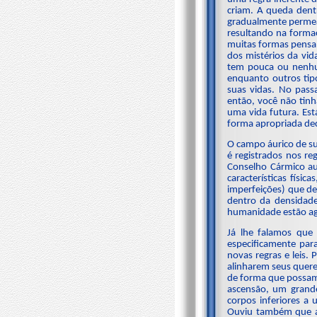
criam. A queda dent
gradualmente permea
resultando na forma
muitas formas pensam
dos mistérios da vid
tem pouca ou nenhum
enquanto outros tip
suas vidas. No pass
então, você não tin
uma vida futura. Es
forma apropriada de
O campo áurico de su
é registrados nos r
Conselho Cármico aux
características físi
imperfeições) que de
dentro da densidade
humanidade estão ago
Já lhe falamos que 
especificamente par
novas regras e leis
alinharem seus querer
de forma que possam
ascensão, um grande
corpos inferiores a
Ouviu também que as