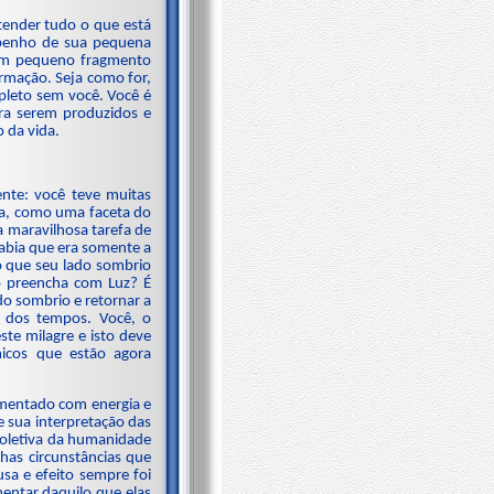
ender tudo o que está
mpenho de sua pequena
 um pequeno fragmento
rmação. Seja como for,
pleto sem você. Você é
ara serem produzidos e
 da vida.
nte: você teve muitas
ia, como uma faceta do
na maravilhosa tarefa de
sabia que era somente a
o que seu lado sombrio
o preencha com Luz? É
ado sombrio e retornar a
o dos tempos. Você, o
ste milagre e isto deve
micos que estão agora
imentado com energia e
e sua interpretação das
coletiva da humanidade
has circunstâncias que
sa e efeito sempre foi
entar daquilo que elas