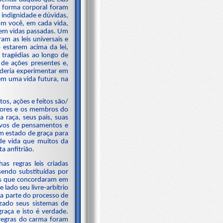
e forma corporal foram
indignidade e dúvidas,
m você, em cada vida,
 em vidas passadas. Um
am as leis universais e
estarem acima da lei,
 tragédias ao longo de
 de ações presentes e,
deria experimentar em
em uma vida futura, na
os, ações e feitos são/
ssores e os membros do
 raça, seus pais, suas
tivos de pensamentos e
um estado de graça para
de vida que muitos da
a anfitrião.
s regras leis criadas
sendo substituídas por
ês que concordaram em
lado seu livre-arbítrio
a parte do processo de
zado seus sistemas de
raça e isto é verdade.
 regras do carma foram