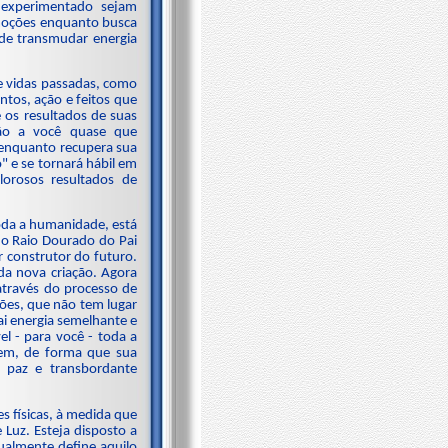
á experimentado sejam
emoções enquanto busca
 de transmudar energia
e vidas passadas, como
tos, ação e feitos que
e os resultados de suas
arão a você quase que
 enquanto recupera sua
 e se tornará hábil em
lorosos resultados de
toda a humanidade, está
do Raio Dourado do Pai
r construtor do futuro.
da nova criação. Agora
através do processo de
ções, que não tem lugar
ai energia semelhante e
l - para você - toda a
bem, de forma que sua
, paz e transbordante
es físicas, à medida que
Luz. Esteja disposto a
ualmente define aquilo