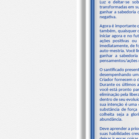
Luz e deitar-se so
transformadas em su
ganhar a sabedoria 
negativa.
Agora é importante q
também, quaisquer dé
iniciar agora e no f
ações positivas ou
imediatamente, de fo
auto-mestria. Você l
ganhar a sabedoria
pensamentos/ações n
O santificado presen
desempenhando uma p
Criador fornecem o d
Durante os últimos 
você está pronto par
eliminação pela libe
dentro de seu evoluí
sua intenção é uma d
substância de força
colheita seja a glo
abundância.
Deve aprender a prior
suas habilidades cre
deixar ir essas cois