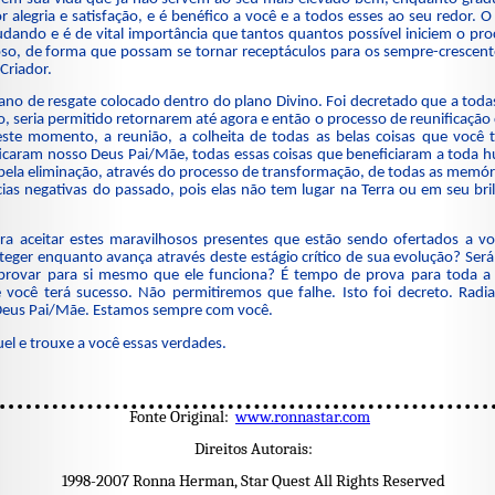
 alegria e satisfação, e é benéfico a você e a todos esses ao seu redor
ando e é de vital importância que tantos quantos possível iniciem o pro
o, de forma que possam se tornar receptáculos para os sempre-crescente
Criador.
o de resgate colocado dentro do plano Divino. Foi decretado que a todas 
, seria permitido retornarem até agora e então o processo de reunificação 
ste momento, a reunião, a colheita de todas as belas coisas que você 
ificaram nosso Deus Pai/Mãe, todas essas coisas que beneficiaram a toda 
la eliminação, através do processo de transformação, de todas as memóri
cias negativas do passado, pois elas não tem lugar na Terra ou em seu br
ra aceitar estes maravilhosos presentes que estão sendo ofertados a v
roteger enquanto avança através deste estágio crítico de sua evolução? Ser
 provar para si mesmo que ele funciona? É tempo de prova para toda a
ocê terá sucesso. Não permitiremos que falhe. Isto foi decreto. Radia
eus Pai/Mãe. Estamos sempre com você.
l e trouxe a você essas verdades.
Fonte Original:
www.ronnastar.com
Direitos Autorais:
1998-2007 Ronna Herman, Star Quest All Rights Reserved