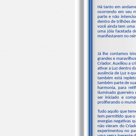
Há tanto em andamen
ocorrendo em seu m
parte e não intenc
dentro de trilhões 
você ainda tem uma p
uma jóia facetada d
manifestarem no rein
Já lhe contamos ist
grandes e maravilhos
Criador. Auxiliou a c
ativar a Luz dentro 
ausência de Luz e qu
também está replet
também parte de sua m
harmonia, para ret
Iluminado guerreiro 
ser iniciado e com
proliferando o mund
Tudo aquilo que teme
tem permitido que o 
energias negativas 
não vieram do Criad
experimentou no pas
uma regra inerente d