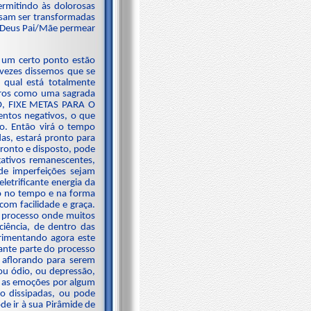
ermitindo às dolorosas
ssam ser transformadas
o Deus Pai/Mãe permear
 um certo ponto estão
 vezes dissemos que se
 qual está totalmente
bros como uma sagrada
O, FIXE METAS PARA O
ntos negativos, o que
o. Então virá o tempo
as, estará pronto para
pronto e disposto, pode
gativos remanescentes,
 de imperfeições sejam
letrificante energia da
do no tempo e na forma
om facilidade e graça.
m processo onde muitos
iência, de dentro das
rimentando agora este
nte parte do processo
 aflorando para serem
u ódio, ou depressão,
m as emoções por algum
do dissipadas, ou pode
e ir à sua Pirâmide de