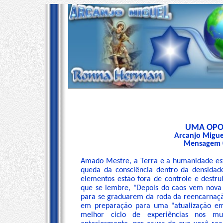
UMA OPO
Arcanjo Migue
Mensagem 0
Amado Mestre, a Terra e a humanidade est
queda da consciência dentro da densidad
elementos estão fora de controle e destru
que se lembre, "Depois do caos vem nova 
para se graduarem da roda da reencarnaçã
em preparação para uma "atualização em
melhor ciclo de experiências nos mu