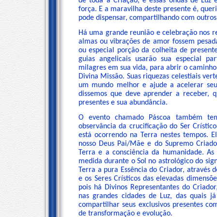
de toda a Criação, e essas ondas de Luz
força. E a maravilha deste presente é, quer
pode dispensar, compartilhando com outros,
Há uma grande reunião e celebração nos re
almas ou vibrações de amor fossem pesada
ou especial porção da colheita de presente
guias angelicais usarão sua especial pa
milagres em sua vida, para abrir o caminho
Divina Missão. Suas riquezas celestiais ver
um mundo melhor e ajude a acelerar seu 
dissemos que deve aprender a receber, q
presentes e sua abundância.
O evento chamado Páscoa também tem
observância da crucificação do Ser Crísti
está ocorrendo na Terra nestes tempos. 
nosso Deus Pai/Mãe e do Supremo Criador
Terra e a consciência da humanidade. As 
medida durante o Sol no astrológico do sig
Terra a pura Essência do Criador, através 
e os Seres Crísticos das elevadas dimensõe
pois há Divinos Representantes do Criador
nas grandes cidades de Luz, das quais j
compartilhar seus exclusivos presentes c
de transformação e evolução.