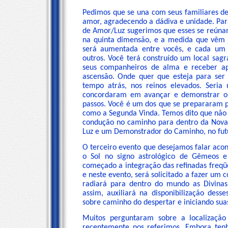
Pedimos que se una com seus familiares d
amor, agradecendo a dádiva e unidade. Par
de Amor/Luz sugerimos que esses se reúna
na quinta dimensão, e a medida que vêm ju
será aumentada entre vocês, e cada um c
outros. Você terá construído um local sag
seus companheiros de alma e receber apo
ascensão. Onde quer que esteja para ser
tempo atrás, nos reinos elevados. Seria
concordaram em avançar e demonstrar o 
passos. Você é um dos que se prepararam pa
como a Segunda Vinda. Temos dito que não 
condução no caminho para dentro da Nova
Luz e um Demonstrador do Caminho, no fut
O terceiro evento que desejamos falar aco
o Sol no signo astrológico de Gêmeos
começado a integração das refinadas freqüê
e neste evento, será solicitado a fazer um
radiará para dentro do mundo as Divinas
assim, auxiliará na disponibilização dess
sobre caminho do despertar e iniciando su
Muitos perguntaram sobre a localização
recentemente nos referimos. Embora ten