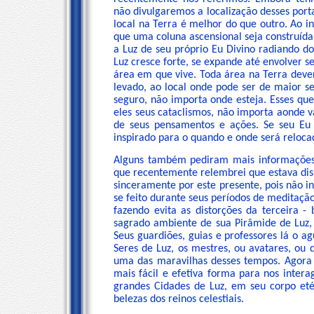
não divulgaremos a localização desses port
local na Terra é melhor do que outro. Ao i
que uma coluna ascensional seja construída
a Luz de seu próprio Eu Divino radiando d
Luz cresce forte, se expande até envolver se
área em que vive. Toda área na Terra dever
levado, ao local onde pode ser de maior se
seguro, não importa onde esteja. Esses qu
eles seus cataclismos, não importa aonde v
de seus pensamentos e ações. Se seu Eu 
inspirado para o quando e onde será relocad
Alguns também pediram mais informações a
que recentemente relembrei que estava disp
sinceramente por este presente, pois não in
se feito durante seus períodos de meditação
fazendo evita as distorções da terceira -
sagrado ambiente de sua Pirâmide de Luz, 
Seus guardiões, guias e professores lá o
Seres de Luz, os mestres, ou avatares, ou 
uma das maravilhas desses tempos. Agora
mais fácil e efetiva forma para nos inter
grandes Cidades de Luz, em seu corpo eté
belezas dos reinos celestiais.