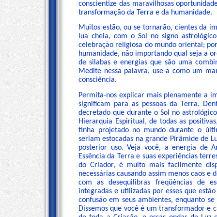
conscientize das maravilhosas oportunida
transformação da Terra e da humanidade.
Muitos estão, ou se tornarão, cientes da
lua cheia, com o Sol no signo astrológi
celebração religiosa do mundo oriental; po
humanidade, não importando qual seja a ord
de silabas e energias que são uma combi
Medite nessa palavra, use-a como um man
consciência.
Permita-nos explicar mais plenamente a imp
significam para as pessoas da Terra. Den
decretado que durante o Sol no astrológico
Hierarquia Espiritual, de todas as positiv
tinha projetado no mundo durante o últi
seriam estocadas na grande Pirâmide de Lu
posterior uso. Veja você, a energia de 
Essência da Terra e suas experiências terr
do Criador, é muito mais facilmente dis
necessárias causando assim menos caos e d
com as desequilibras freqüências de 
integradas e utilizadas por esses que estã
confusão em seus ambientes, enquanto se 
Dissemos que você é um transformador e c