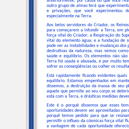
anteriormente, por causa do que você rea
outro grupo de almas terá que experimenta
e privações, que você experimentou du
especialmente na Terra.
Aos belos servidores do Criador, os Reinos
para começarem a infundir a Terra, em pl
força vital do Criador; a Respiração do Su
vital do elemento água; e a fundação de s
pode ver as instabilidades e mudanças dos 
destrutivas da natureza, mas vemos como 
saúde e equilíbrio. Os elementos não são 
Terra foi usada e abusada, e por muito t
sofrer as conseqüências ou colher os result
Está rapidamente ficando evidentes quais
equilíbrio. Estamos empenhados em mante
dissemos, a destruição da massa de seu p
aquele que permite ao seu corpo se deteri
está com a Terra, e drásticas medidas dev
Este é o porquê dissemos que esses temp
oportunidades devem ser aproveitadas para 
porquê temos pedido para que se reúna
permitir o influxo da cósmicas força vital f
a vantagem de cada oportunidade oferecid