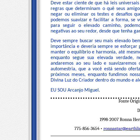
Deve estar ciente de que há leis universa
regras que determinam o quê seus amigos
negar ou eliminar os testes e desafios q
podemos suavizar e facilitar a forma, se 
para seguir o elevado caminho, podemos
negativas ao seu redor, desde que tenha ga
Deve sempre buscar seu mais elevado bem
importância e deveria sempre se esforçar 
manter o equilíbrio e harmonia, até mesmo
enquanto segue sua elevada verdade, no
andaremos ao seu lado e suavizaremos o
automestria, que a você está sendo ofert
próximos meses, enquanto fundimos nossa
Divina Luz do Criador dentro do mundo e a
EU SOU Arcanjo Miguel.
Fonte Orig
D
1998-2007 Ronna Herm
775-856-3654 •
ronnastar@earthli