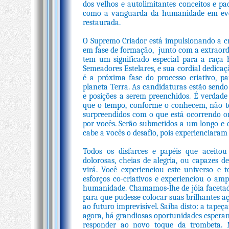
dos velhos e autolimitantes conceitos e pa
como a vanguarda da humanidade em evol
restaurada.
O Supremo Criador está impulsionando a cr
em fase de formação, junto com a extraord
tem um significado especial para a raça 
Semeadores Estelares, e sua cordial dedica
é a próxima fase do processo criativo, 
planeta Terra. As candidaturas estão send
e posições a serem preenchidos. É verdade
que o tempo, conforme o conhecem, não te
surpreendidos com o que está ocorrendo o
por vocês. Serão submetidos a um longo e
cabe a vocês o desafio, pois experienciaram
Todos os disfarces e papéis que aceito
dolorosas, cheias de alegria, ou capazes 
virá. Você experienciou este universo e 
esforços co-criativos e experienciou o am
humanidade. Chamamos-lhe de jóia facetada 
para que pudesse colocar suas brilhantes a
ao futuro imprevisível. Saiba disto: a tape
agora, há grandiosas oportunidades esperan
responder ao novo toque da trombeta. M