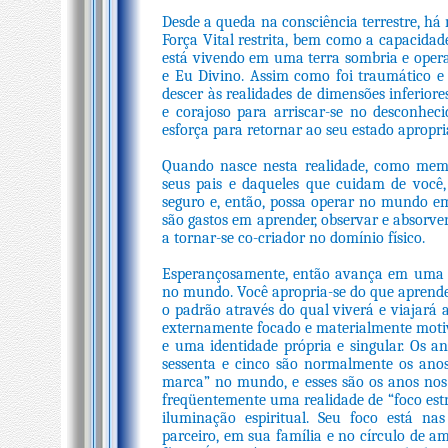
Desde a queda na consciência terrestre, h
Força Vital restrita, bem como a capacidad
está vivendo em uma terra sombria e opera
e Eu Divino. Assim como foi traumático e 
descer às realidades de dimensões inferior
e corajoso para arriscar-se no desconheci
esforça para retornar ao seu estado apropri
Quando nasce nesta realidade, como mem
seus pais e daqueles que cuidam de você,
seguro e, então, possa operar no mundo em
são gastos em aprender, observar e absorv
a tornar-se co-criador no domínio físico.
Esperançosamente, então avança em uma é
no mundo. Você apropria-se do que aprende
o padrão através do qual viverá e viajará 
externamente focado e materialmente motiv
e uma identidade própria e singular. Os 
sessenta e cinco são normalmente os ano
marca” no mundo, e esses são os anos nos 
freqüentemente uma realidade de “foco estr
iluminação espiritual. Seu foco está na
parceiro, em sua família e no círculo de a