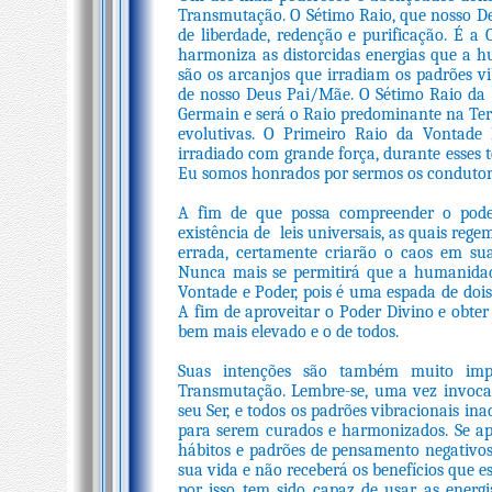
Transmutação. O Sétimo Raio, que nosso Deu
de liberdade, redenção e purificação. É a
harmoniza as distorcidas energias que a h
são os arcanjos que irradiam os padrões vi
de nosso Deus Pai/Mãe. O Sétimo Raio da
Germain e será o Raio predominante na Ter
evolutivas. O Primeiro Raio da Vontade
irradiado com grande força, durante esses
Eu somos honrados por sermos os condutore
A fim de que possa compreender o poder
existência de leis universais, as quais reg
errada, certamente criarão o caos em sua
Nunca mais se permitirá que a humanidad
Vontade e Poder, pois é uma espada de dois
A fim de aproveitar o Poder Divino e obter
bem mais elevado e o de todos.
Suas intenções são também muito imp
Transmutação. Lembre-se, uma vez invocad
seu Ser, e todos os padrões vibracionais 
para serem curados e harmonizados. Se ap
hábitos e padrões de pensamento negativos
sua vida e não receberá os benefícios que e
por isso tem sido capaz de usar as energ