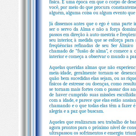
física. É uma época em que o corpo de dese
você, por meio do que procura constantemen
alguém, alguma coisa ou algum evento que
Já dissemos antes que o ego é uma parte i
ser o servo da Alma e não a força domin
passos em direção à auto-mestria e freqüe
seu interior, à medida que se esforça para 
freqüências refinadas de seu Ser Álmico
chamado de “fusão de alma”, e comece a ou
interior e começa a observar o mundo a par
Aquelas queridas almas que não experien
meia-idade, geralmente tornam-se desenc
quão bem sucedidas elas sejam, ou as riq
físicos de estresse ou doenças, como result
se tornam mais fortes com o passar dos an
de haver cumprido suas missões escolhida
com a idade, e parece que elas estão ansian
chamando e o que todas elas têm a fazer é 
alegria e a paz que buscam.
Aqueles que realizaram seu trabalho de ba
agora prontos para o próximo nível de consc
ultrapassou os sofrimentos e emergiu triun