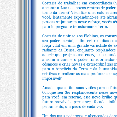
Gostaria de trabalhar em concordância/h
ancorar a Luz nos novos centros de poder 
torno da Terra? Visualize uma coluna asce
você, lentamente expandindo-se até abr
pessoas se juntarem nesse esforço, vocês tê
para impregnar e transformar a Terra.
Gostaria de unir-se aos Elohims, os const
seu poder mental, a fim criar muitas coi
força vital em uma grande variedade de ex
radiante da Deusa, enquanto resplandece
aquele que projeta essa energia no mundo?
anelam a cura e o poder transformador do
cósmicos e criar novas e extraordinárias 
para o benefício da Terra e da humanida
criativas e realizar os mais profundos de
impossível?
Amado, quais são suas visões para o futu
Coloque seu Ser resplandecente nesse no
para você, em retorno, esse novo brilho q
futuro provável e permaneça focado, infal
pensamento, um passo de cada vez.
Um dos mais poderosos e abençoados dons