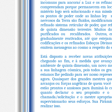
incomuns para ancorar a Luz e os refinad
compreendam porque permanecem em locai
mistério logo será solucionado e sua miss
os pontos de poder onde as linhas ley 
nervosos da Terra são fluidos, modificara
refinado sistema reticular de poder, que r
de quinta dimensão terrestre. Muitos dos
purificados ou recalibrados. Outros, e
gradualmente reativados, até que esteja
codificações e os refinados Esboços Divin
emitem mensagens ao cosmo a respeito do 
Está disposto a receber novas atribuiçõ
chegando ao fim, e à medida que avança
ambiente de quinta dimensão, um novo mu
a sua linhagem cósmica, pois todos os gra
estamos lhe pedindo para ser nosso represen
agora. Quaisquer dos grandes mestres q
arcanjos ou forças angélicas de quem você 
estão prontos e ansiosos para iluminá-lo c
quanto declarar o seu propósito e o q
chamada/solicitação e o mestre apropria
supervisionarão seus esforços. Sua Pirâm
realizar isso.