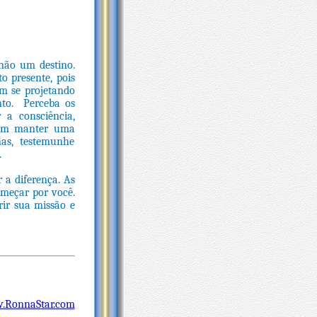
não um destino.
 presente, pois
em se projetando
nto. Perceba os
 a consciência,
e em manter uma
enas, testemunhe
.
 a diferença. As
meçar por você.
ir sua missão e
.RonnaStar.com