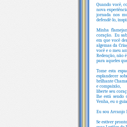
Quando você, co
nova experiência
jornada nos mun
defendê-lo, inspi
Minha flamejan
coração. Eu sab
em que você dem
algemas da Cria
você e o meu am
Redenção, não é
para aqueles qu
Tome esta espa
esplandecer sob
brilhante Chama
e compaixão, o 
liberte seu cora
lhe está sendo
Venha, eu o guia
Eu sou Arcanjo 
Se estiver pront