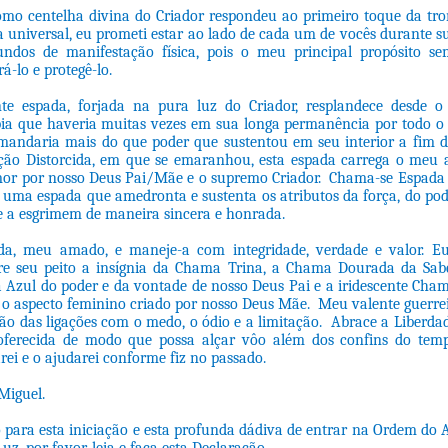
mo centelha divina do Criador respondeu ao primeiro toque da tro
 universal, eu prometi estar ao lado de cada um de vocês durante s
dos de manifestação física, pois o meu principal propósito sem
rá-lo e protegê-lo.
te espada, forjada na pura luz do Criador, resplandece desde 
ia que haveria muitas vezes em sua longa permanência por todo o
andaria mais do que poder que sustentou em seu interior a fim de
ção Distorcida, em que se emaranhou, esta espada carrega o meu 
or por nosso Deus Pai/Mãe e o supremo Criador. Chama-se Espada 
 uma espada que amedronta e sustenta os atributos da força, do po
e a esgrimem de maneira sincera e honrada.
da, meu amado, e maneje-a com integridade, verdade e valor. E
re seu peito a insígnia da Chama Trina, a Chama Dourada da Sabe
 Azul do poder e da vontade de nosso Deus Pai e a iridescente Ch
aspecto feminino criado por nosso Deus Mãe. Meu valente guerreir
ção das ligações com o medo, o ódio e a limitação. Abrace a Liberdad
 oferecida de modo que possa alçar vôo além dos confins do tem
rei e o ajudarei conforme fiz no passado.
Miguel.
o para esta iniciação e esta profunda dádiva de entrar na Ordem do 