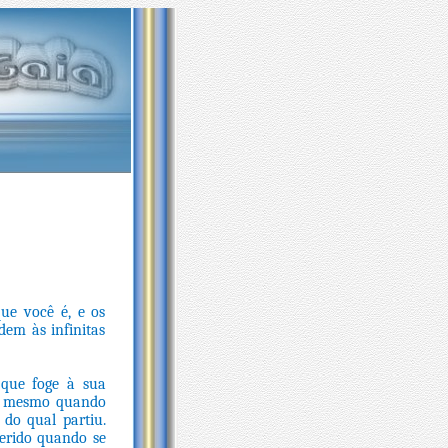
ue você é, e os
em às infinitas
 que foge à sua
té mesmo quando
do qual partiu.
erido quando se