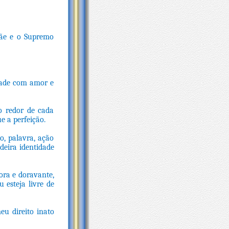
Mãe e o Supremo
dade com amor e
o redor de cada
ue a perfeição.
, palavra, ação
deira identidade
ora e doravante,
 esteja livre de
u direito inato