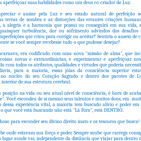
a aperfeiçoar suas habilidades como um deus co-criador de Luz.
preciar e ansiar pela Luz e seu estado natural de perfeição s
s terras de sombra e as distorções das errantes criações humana
az, a alegria e a harmonia que possui ou conseguirá em sua vida, 
uaisquer turbulência, dor ou sofrimento advindos dos desafios 
mperfeições que criou para corrigir ou aceitar? Sentiria o anseio de c
ente se você sempre recebesse tudo o que pudesse desejar?
carnava, era codificado com uma nova "missão de alma", que inc
 coisas novas e extraordinárias, e experimentar e aperfeiçoar nov
 com todos os atributos, qualidades e virtudes que poderia necessi
davia, para a maioria, essas jóias da consciência superior est
no núcleo do seu Coração Sagrado e dentro dos pacotes de Lu
nterior de sua estrutura cerebral.
 posição na vida ou seu atual nível de consciência, é hora de acab
e". Você escondeu de si mesmo seus talentos e muitos dons, em muit
 dessa experiência vital, a maioria tem buscado alívio e poder em 
 o que você está buscando não está "Lá Fora", está DENTRO.
oso para esconder seu divino direito inato e os tesouros que busca!
be onde estavam sua força e poder. Sempre soube que carrega consi
 lugar aonde vai, independente da distância que viajar para dentro 