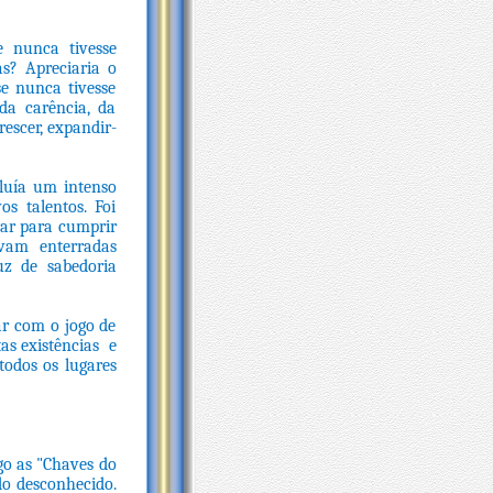
e nunca tivesse
s? Apreciaria o
se nunca tivesse
da carência, da
rescer, expandir-
luía um intenso
os talentos. Foi
tar para cumprir
avam enterradas
z de sabedoria
ar com o jogo de
as existências e
todos os lugares
go as "Chaves do
do desconhecido.