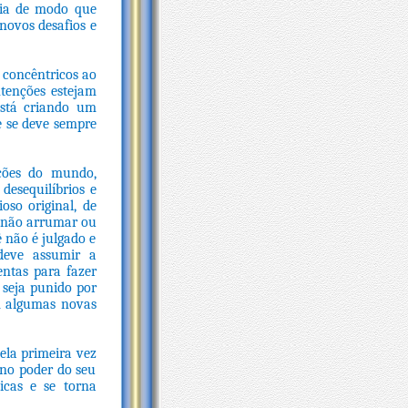
ria de modo que
novos desafios e
 concêntricos ao
ntenções estejam
está criando um
e se deve sempre
ições do mundo,
esequilíbrios e
oso original, de
 não arrumar ou
ê não é julgado e
 deve assumir a
entas para fazer
 seja punido por
om algumas novas
ela primeira vez
eno poder do seu
icas e se torna