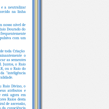
e a neutralizar
torcido na linha
em nosso nível de
 Raio Dourado do
 frequentemente
mpulsiva com um
de toda Criação
ominantemente o
ficar as sementes
. Juntos, o Raio
R, ou o Raio do
da "inteligência
calidade.
u Raio Divino, o
eus atributos e
ê está agora em
ores Raios desta
iral de ascensão,
s da consciência