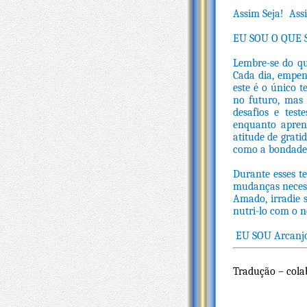
Assim Seja! Assi
EU SOU O QUE 
Lembre-se do qu
Cada dia, empen
este é o único 
no futuro, mas
desafios e tes
enquanto apren
atitude de grat
como a bondade 
Durante esses t
mudanças necess
Amado, irradie 
nutri-lo com o 
EU SOU Arcanjo
Tradução – colab