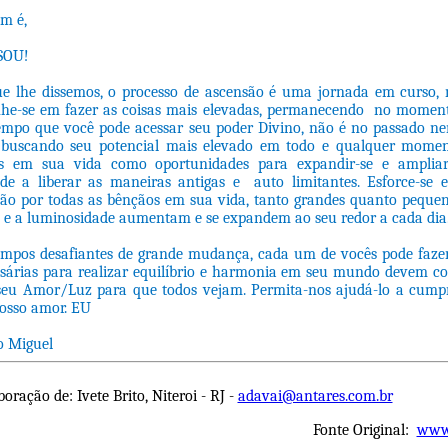
m é,
SOU!
e lhe dissemos, o processo de ascensão é uma jornada em curso, 
he-se em fazer as coisas mais elevadas, permanecendo no momento
tempo que você pode acessar seu poder Divino, não é no passado n
 buscando seu potencial mais elevado em todo e qualquer mome
tes em sua vida como oportunidades para expandir-se e ampliar
de a liberar as maneiras antigas e auto limitantes. Esforce-s
idão por todas as bênçãos em sua vida, tanto grandes quanto pequ
e a luminosidade aumentam e se expandem ao seu redor a cada dia
empos desafiantes de grande mudança, cada um de vocês pode fazer
árias para realizar equilíbrio e harmonia em seu mundo devem co
seu Amor/Luz para que todos vejam. Permita-nos ajudá-lo a cumpr
nosso amor. EU
 Miguel
oração de: Ivete Brito, Niteroi - RJ -
adavai@antares.com.br
Fonte Original:
www