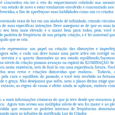
cê concordou em ter o véu do esquecimento cobrindo sua memó
 em estado de novo e estar totalmente envolvido e concentrado nos 
erecidas, a fim de aperfeiçoar suas habilidades como um co-criador.
enviando raios de luz em um símbolo de infinidade, criando círculos
s de suas específicas intenções. Deve assegurar-se de que as suas i
o seu bem mais elevado e o maior bem para todos, pois, você 
e padrões de freqüência de sua própria criação, e é lei universal qu
uilo que se cria.
ês representou um papel na criação das distorções e imperfe
gora sabe, e cada um deve tomar uma parte ativa em corrigir os d
a terceira e a quarta dimensões ao seu estado equilibrado/harmoni
os níveis da criação possam avançar na espiral da ILUMINAÇÃO. Se
riou nesta existência, terá de fazê-lo em uma experiência futura. Voc
los seus erros e criações distorcidas que realizou. Todavia,
e pela cura e equilíbrio do passado, e você tem recebido as ferram
ade e graça. Não desejamos que sofra, nem o plano divino exige que
 entanto, as regras de causa e efeito ainda se aplicam, embora c
o a mais informações cósmicas do que já teve desde que encarnou p
ica. Agora tem acesso aos múltiplos níveis de seu Eu maior e ao pl
edida que remove os padrões internos de freqüências desarmôn
uado para as infusões da purificada Luz do Criador.