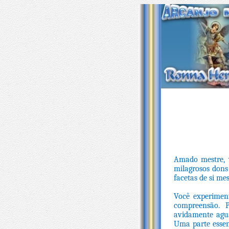
Amado mestre, 
milagrosos dons
facetas de si m
Você experimen
compreensão. P
avidamente agua
Uma parte essen