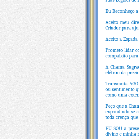
suas Legiões de L
Eu Reconheço a 
Aceito meu dir
Criador para aj
Aceito a Espada
Prometo lidar c
compaixão para 
A Chama Sagrad
elétron da preci
Transmuta AGORA
ou sentimento q
como uma extens
Peço que a Cham
expandindo-se a
toda crença que 
EU SOU a presen
divino e minha 