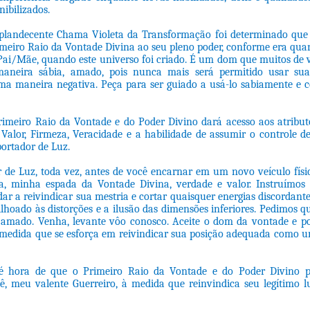
nibilizados.
plandecente Chama Violeta da Transformação foi determinado que
imeiro Raio da Vontade Divina ao seu pleno poder, conforme era quan
Pai/Mãe, quando este universo foi criado. É um dom que muitos de 
aneira sábia, amado, pois nunca mais será permitido usar sua
ma maneira negativa. Peça para ser guiado a usá-lo sabiamente e 
rimeiro Raio da Vontade e do Poder Divino dará acesso aos atribu
 Valor, Firmeza, Veracidade e a habilidade de assumir o controle 
ortador de Luz.
de Luz, toda vez, antes de você encarnar em um novo veículo físi
a, minha espada da Vontade Divina, verdade e valor. Instruímos 
ar a reivindicar sua mestria e cortar quaisquer energias discordante
hoado às distorções e a ilusão das dimensões inferiores. Pedimos q
, amado. Venha, levante vôo conosco. Aceite o dom da vontade e p
 medida que se esforça em reivindicar sua posição adequada como 
 hora de que o Primeiro Raio da Vontade e do Poder Divino pa
cê, meu valente Guerreiro, à medida que reinvindica seu legítimo