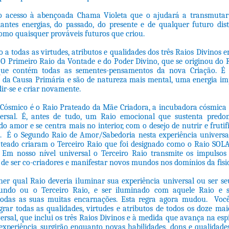
o acesso à abençoada Chama Violeta que o ajudará a transmutar 
dantes energias, do passado, do presente e de qualquer futuro dis
omo quaisquer prováveis futuros que criou.
 a todas as virtudes, atributos e qualidades dos três Raios Divinos 
. O Primeiro Raio da Vontade e do Poder Divino, que se originou do
 que contém todas as sementes-pensamentos da nova Criação. É
da Causa Primária e são de natureza mais mental, uma energia i
ir-se e criar novamente.
Cósmico é o Raio Prateado da Mãe Criadora, a incubadora cósmica 
ersal. É, antes de tudo, um Raio emocional que sustenta pred
do amor e se centra mais no interior, com o desejo de nutrir e fruti
. É o Segundo Raio de Amor/Sabedoria nesta experiência universal
teado criaram o Terceiro Raio que foi designado como o Raio SOLA
a. Em nosso nível universal o Terceiro Raio transmite os impulsos 
o de ser co-criadores e manifestar novos mundos nos domínios da fisi
her qual Raio deveria iluminar sua experiência universal ou ser se
gundo ou o Terceiro Raio, e ser iluminado com aquele Raio e s
todas as suas muitas encarnações. Esta regra agora mudou. Voc
grar todas as qualidades, virtudes e atributos de todos os doze mai
ersal, que inclui os três Raios Divinos e à medida que avança na esp
experiência surgirão enquanto novas habilidades, dons e qualidade