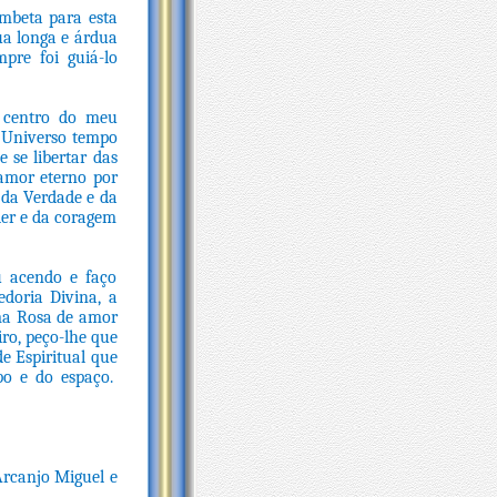
mbeta para esta
ua longa e árdua
pre foi guiá-lo
o centro do meu
 Universo tempo
 se libertar das
amor eterno por
da Verdade e da
der e da coragem
u acendo e faço
doria Divina, a
ama Rosa de amor
o, peço-lhe que
e Espiritual que
po e do espaço.
Arcanjo Miguel e