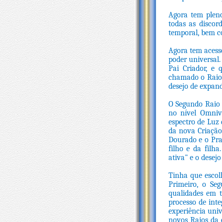
Agora tem plen
todas as discor
temporal, bem c
Agora tem acesso
poder universal
Pai Criador, e
chamado o Raio 
desejo de expand
O Segundo Raio 
no nível Omniv
espectro de Luz 
da nova Criação
Dourado e o Pra
filho e da filh
ativa" e o desej
Tinha que escol
Primeiro, o Se
qualidades em 
processo de inte
experiência univ
novos Raios da 