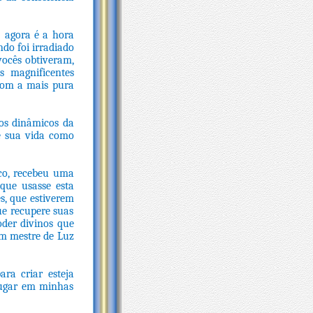
 agora é a hora
do foi irradiado
vocês obtiveram,
s magnificentes
com a mais pura
tos dinâmicos da
de sua vida como
co, recebeu uma
que usasse esta
s, que estiverem
ue recupere suas
oder divinos que
um mestre de Luz
ra criar esteja
 lugar em minhas