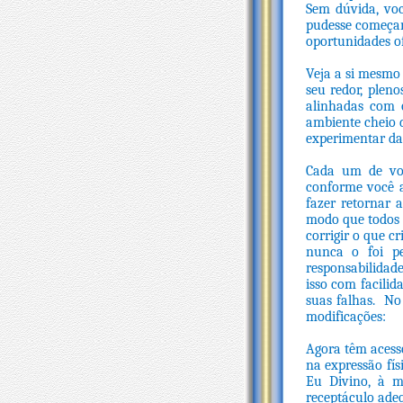
Sem dúvida, vo
pudesse começar
oportunidades of
Veja a si mesmo 
seu redor, pleno
alinhadas com 
ambiente cheio d
experimentar daq
Cada um de voc
conforme você a
fazer retornar 
modo que todos 
corrigir o que c
nunca o foi pe
responsabilidad
isso com facilid
suas falhas. No
modificações:
Agora têm acess
na expressão fís
Eu Divino, à m
receptáculo adeq