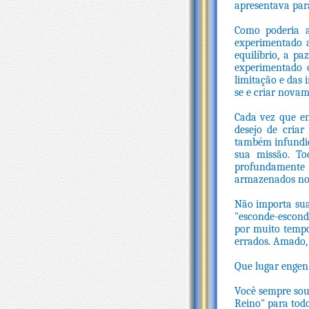
apresentava par
Como poderia a
experimentado a
equilíbrio, a p
experimentado q
limitação e das i
se e criar novam
Cada vez que en
desejo de criar
também infundido
sua missão. To
profundamente 
armazenados no i
Não importa sua
"esconde-escond
por muito tempo
errados. Amado,
Que lugar engenh
Você sempre sou
Reino" para todo