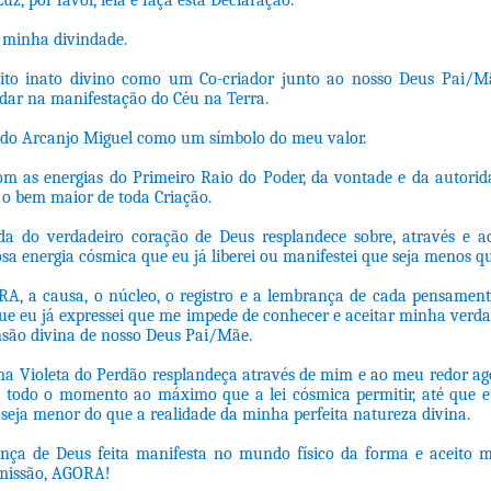
uz, por favor, leia e faça esta Declaração.
minha divindade.
eito inato divino como um Co-criador junto ao nosso Deus Pai/
udar na manifestação do Céu na Terra.
 do Arcanjo Miguel como um símbolo do meu valor.
om as energias do Primeiro Raio do Poder, da vontade e da autori
o bem maior de toda Criação.
a do verdadeiro coração de Deus resplandece sobre, através e a
osa energia cósmica que eu já liberei ou manifestei que seja menos q
, a causa, o núcleo, o registro e a lembrança de cada pensamento
ue eu já expressei que me impede de conhecer e aceitar minha verda
ão divina de nosso Deus Pai/Mãe.
a Violeta do Perdão resplandeça através de mim e ao meu redor ag
 todo o momento ao máximo que a lei cósmica permitir, até que eu
seja menor do que a realidade da minha perfeita natureza divina.
ça de Deus feita manifesta no mundo físico da forma e aceito me
missão, AGORA!