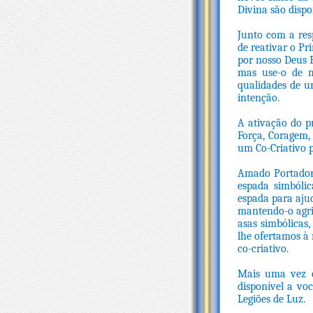
Divina são dispo
Junto com a res
de reativar o Pr
por nosso Deus 
mas use-o de m
qualidades de u
intenção.
A ativação do p
Força, Coragem,
um Co-Criativo p
Amado Portador 
espada simbólic
espada para ajud
mantendo-o agril
asas simbólicas
lhe ofertamos à
co-criativo.
Mais uma vez é
disponível a vo
Legiões de Luz.