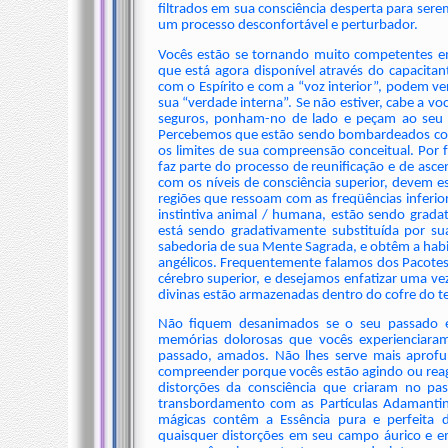
filtrados em sua consciência desperta para ser
um processo desconfortável e perturbador.
Vocês estão se tornando muito competentes em
que está agora disponível através do capacita
com o Espírito e com a “voz interior”, podem v
sua “verdade interna”. Se não estiver, cabe a v
seguros, ponham-no de lado e peçam ao seu E
Percebemos que estão sendo bombardeados com
os limites de sua compreensão conceitual. Por
faz parte do processo de reunificação e de as
com os níveis de consciência superior, devem es
regiões que ressoam com as freqüências inferio
instintiva animal / humana, estão sendo gradat
está sendo gradativamente substituída por s
sabedoria de sua Mente Sagrada, e obtêm a habili
angélicos. Frequentemente falamos dos Pacotes
cérebro superior, e desejamos enfatizar uma ve
divinas estão armazenadas dentro do cofre do t
Não fiquem desanimados se o seu passado e
memórias dolorosas que vocês experienciaram 
passado, amados. Não lhes serve mais aprofu
compreender porque vocês estão agindo ou reagi
distorções da consciência que criaram no pa
transbordamento com as Partículas Adamantina
mágicas contêm a Essência pura e perfeita 
quaisquer distorções em seu campo áurico e em