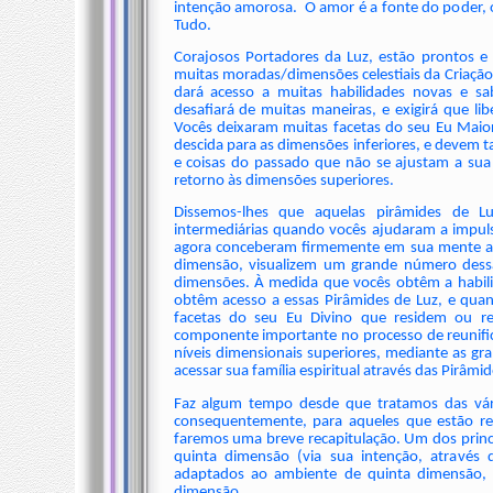
intenção amorosa. O amor é a fonte do poder, o
Tudo.
Corajosos Portadores da Luz, estão prontos e 
muitas moradas/dimensões celestiais da Criação
dará acesso a muitas habilidades novas e sa
desafiará de muitas maneiras, e exigirá que l
Vocês deixaram muitas facetas do seu Eu Maio
descida para as dimensões inferiores, e devem 
e coisas do passado que não se ajustam a sua
retorno às dimensões superiores.
Dissemos-lhes que aquelas pirâmides de L
intermediárias quando vocês ajudaram a impul
agora conceberam firmemente em sua mente a P
dimensão, visualizem um grande número dessa
dimensões. À medida que vocês obtêm a habili
obtêm acesso a essas Pirâmides de Luz, e quand
facetas do seu Eu Divino que residem ou re
componente importante no processo de reunif
níveis dimensionais superiores, mediante as g
acessar sua família espiritual através das Pirâm
Faz algum tempo desde que tratamos das vári
consequentemente, para aqueles que estão re
faremos uma breve recapitulação. Um dos princi
quinta dimensão (via sua intenção, através 
adaptados ao ambiente de quinta dimensão, 
dimensão.