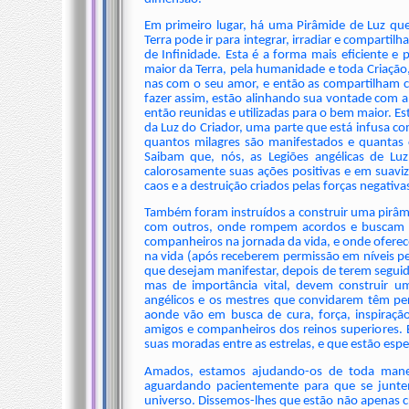
Em primeiro lugar, há uma Pirâmide de Luz que
Terra pode ir para integrar, irradiar e comparti
de Infinidade. Esta é a forma mais eficiente e
maior da Terra, pela humanidade e toda Criação
nas com o seu amor, e então as compartilham c
fazer assim, estão alinhando sua vontade com a
então reunidas e utilizadas para o bem maior. Es
da Luz do Criador, uma parte que está infusa c
quantos milagres são manifestados e quantas 
Saibam que, nós, as Legiões angélicas de 
calorosamente suas ações positivas e em suavi
caos e a destruição criados pelas forças negativas
Também foram instruídos a construir uma pirâmi
com outros, onde rompem acordos e buscam eq
companheiros na jornada da vida, e onde oferec
na vida (após receberem permissão em níveis p
que desejam manifestar, depois de terem seguido
mas de importância vital, devem construir um
angélicos e os mestres que convidarem têm perm
aonde vão em busca de cura, força, inspiraçã
amigos e companheiros dos reinos superiores. Es
suas moradas entre as estrelas, e que estão es
Amados, estamos ajudando-os de toda maneira
aguardando pacientemente para que se juntem
universo. Dissemos-lhes que estão não apenas c