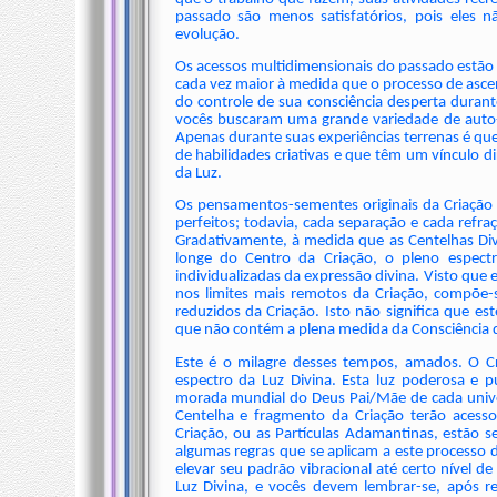
passado são menos satisfatórios, pois eles
evolução.
Os acessos multidimensionais do passado estão 
cada vez maior à medida que o processo de asce
do controle de sua consciência desperta dura
vocês buscaram uma grande variedade de auto-
Apenas durante suas experiências terrenas é q
de habilidades criativas e que têm um vínculo d
da Luz.
Os pensamentos-sementes originais da Criaçã
perfeitos; todavia, cada separação e cada ref
Gradativamente, à medida que as Centelhas Div
longe do Centro da Criação, o pleno espectr
individualizadas da expressão divina. Visto que 
nos limites mais remotos da Criação, compõe-
reduzidos da Criação. Isto não significa que e
que não contém a plena medida da Consciência d
Este é o milagre desses tempos, amados. O C
espectro da Luz Divina. Esta luz poderosa e pu
morada mundial do Deus Pai/Mãe de cada unive
Centelha e fragmento da Criação terão acesso
Criação, ou as Partículas Adamantinas, estão s
algumas regras que se aplicam a este processo 
elevar seu padrão vibracional até certo nível d
Luz Divina, e vocês devem lembrar-se, após r