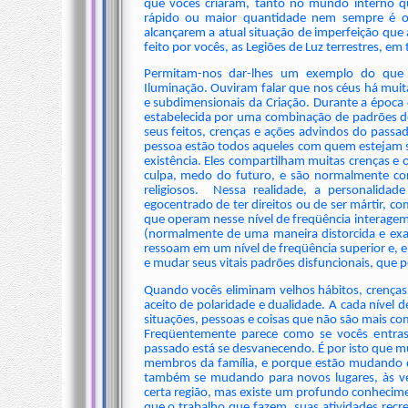
que vocês criaram, tanto no mundo interno q
rápido ou maior quantidade nem sempre é o
alcançarem a atual situação de imperfeição que
feito por vocês, as Legiões de Luz terrestres, 
Permitam-nos dar-lhes um exemplo do que 
Iluminação. Ouviram falar que nos céus há muit
e subdimensionais da Criação. Durante a época 
estabelecida por uma combinação de padrões de
seus feitos, crenças e ações advindos do passa
pessoa estão todos aqueles com quem estejam si
existência. Eles compartilham muitas crenças e
culpa, medo do futuro, e são normalmente contr
religiosos. Nessa realidade, a personalida
egocentrado de ter direitos ou de ser mártir, c
que operam nesse nível de freqüência interagem 
(normalmente de uma maneira distorcida e exa
ressoam em um nível de freqüência superior e, em
e mudar seus vitais padrões disfuncionais, que
Quando vocês eliminam velhos hábitos, crenças
aceito de polaridade e dualidade. A cada nível 
situações, pessoas e coisas que não são mais co
Freqüentemente parece como se vocês entra
passado está se desvanecendo. É por isto que m
membros da família, e porque estão mudando 
também se mudando para novos lugares, às v
certa região, mas existe um profundo conhecime
que o trabalho que fazem, suas atividades recr