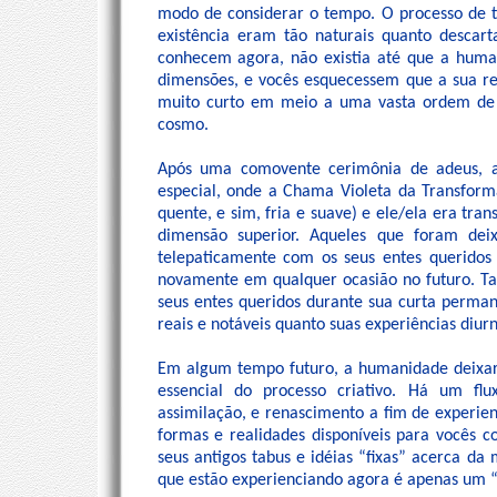
modo de considerar o tempo. O processo de t
existência eram tão naturais quanto descar
conhecem agora, não existia até que a huma
dimensões, e vocês esquecessem que a sua re
muito curto em meio a uma vasta ordem de e
cosmo.
Após uma comovente cerimônia de adeus, a
especial, onde a Chama Violeta da Transform
quente, e sim, fria e suave) e ele/ela era tr
dimensão superior. Aqueles que foram dei
telepaticamente com os seus entes queridos
novamente em qualquer ocasião no futuro. T
seus entes queridos durante sua curta perman
reais e notáveis quanto suas experiências diurn
Em algum tempo futuro, a humanidade deixa
essencial do processo criativo. Há um flu
assimilação, e renascimento a fim de experie
formas e realidades disponíveis para vocês c
seus antigos tabus e idéias “fixas” acerca da
que estão experienciando agora é apenas um 