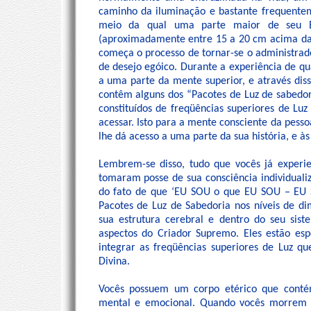
caminho da iluminação e bastante frequente
meio da qual uma parte maior de seu E
(aproximadamente entre 15 a 20 cm acima da 
começa o processo de tornar-se o administrad
de desejo egóico. Durante a experiência de q
a uma parte da mente superior, e através dis
contêm alguns dos “Pacotes de Luz de sabedor
constituídos de freqüências superiores de L
acessar. Isto para a mente consciente da pes
lhe dá acesso a uma parte da sua história, e à
Lembrem-se disso, tudo que vocês já experi
tomaram posse de sua consciência individual
do fato de que ‘EU SOU o que EU SOU – EU 
Pacotes de Luz de Sabedoria nos níveis de d
sua estrutura cerebral e dentro do seu sist
aspectos do Criador Supremo. Eles estão esp
integrar as freqüências superiores de Luz q
Divina.
Vocês possuem um corpo etérico que contém 
mental e emocional. Quando vocês morrem 