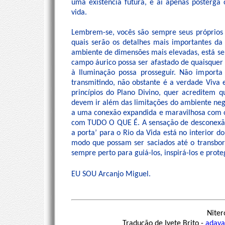
uma existência futura, e aí apenas posterga 
vida.
Lembrem-se, vocês são sempre seus próprios 
quais serão os detalhes mais importantes da
ambiente de dimensões mais elevadas, está se
campo áurico possa ser afastado de quaisquer
à Iluminação possa prosseguir. Não importa
transmitindo, não obstante é a verdade Viva e
princípios do Plano Divino, quer acreditem q
devem ir além das limitações do ambiente nega
a uma conexão expandida e maravilhosa com o
com TUDO O QUE É. A sensação de desconexão 
a porta’ para o Rio da Vida está no interio
modo que possam ser saciados até o transbor
sempre perto para guiá-los, inspirá-los e prote
EU SOU Arcanjo Miguel.
Niter
Tradução de Ivete Brito -
adava