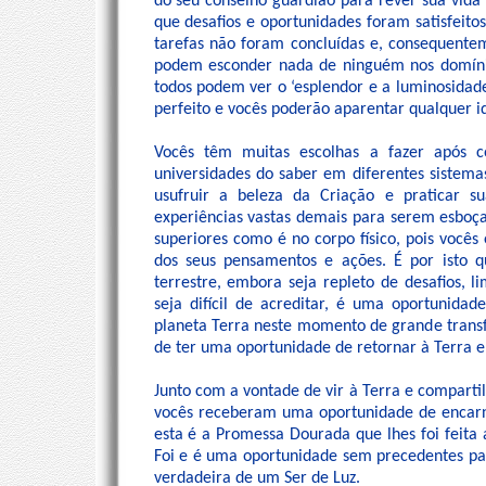
do seu conselho guardião para rever sua vid
que desafios e oportunidades foram satisfeit
tarefas não foram concluídas e, consequente
podem esconder nada de ninguém nos domínios
todos podem ver o ‘esplendor e a luminosidade’
perfeito e vocês poderão aparentar qualquer i
Vocês têm muitas escolhas a fazer após c
universidades do saber em diferentes sistem
usufruir a beleza da Criação e praticar su
experiências vastas demais para serem esboç
superiores como é no corpo físico, pois vocês 
dos seus pensamentos e ações. É por isto 
terrestre, embora seja repleto de desafios, 
seja difícil de acreditar, é uma oportunida
planeta Terra neste momento de grande transf
de ter uma oportunidade de retornar à Terra e
Junto com a vontade de vir à Terra e compartil
vocês receberam uma oportunidade de encarna
esta é a Promessa Dourada que lhes foi feita 
Foi e é uma oportunidade sem precedentes par
verdadeira de um Ser de Luz.