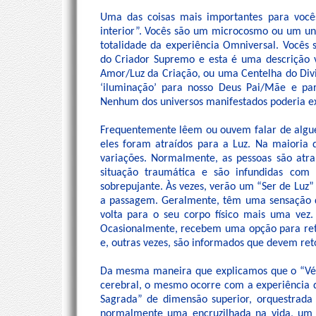
Uma das coisas mais importantes para voc
interior”. Vocês são um microcosmo ou um u
totalidade da experiência Omniversal. Vocês
do Criador Supremo e esta é uma descrição v
Amor/Luz da Criação, ou uma Centelha do Divin
‘iluminação’ para nosso Deus Pai/Mãe e par
Nenhum dos universos manifestados poderia exi
Frequentemente lêem ou ouvem falar de algu
eles foram atraídos para a Luz. Na maioria
variações. Normalmente, as pessoas são atr
situação traumática e são infundidas com
sobrepujante. Às vezes, verão um “Ser de Luz
a passagem. Geralmente, têm uma sensação de
volta para o seu corpo físico mais uma vez
Ocasionalmente, recebem uma opção para retor
e, outras vezes, são informados que devem ret
Da mesma maneira que explicamos que o “Véu”
cerebral, o mesmo ocorre com a experiência 
Sagrada” de dimensão superior, orquestrada
normalmente uma encruzilhada na vida, um