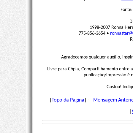
Fonte
D
1998-2007 Ronna Herm
775-856-3654 •
ronnastar@e
R
Agradecemos qualquer auxílio, inspi
Livre para Cópia, Compartilhamento entre a
publicação/impressão é ne
Gostou! Indiq
|
Topo da Página
| - |
Mensagem Anteri
|