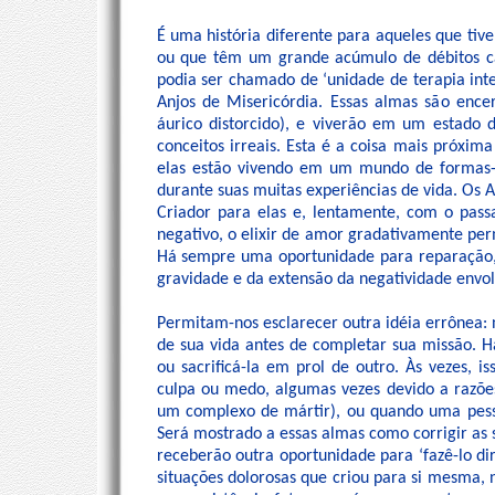
É uma história diferente para aqueles que tiv
ou que têm um grande acúmulo de débitos cá
podia ser chamado de ‘unidade de terapia in
Anjos de Misericórdia. Essas almas são enc
áurico distorcido), e viverão em um estado 
conceitos irreais. Esta é a coisa mais próxima
elas estão vivendo em um mundo de formas-p
durante suas muitas experiências de vida. Os
Criador para elas e, lentamente, com o pas
negativo, o elixir de amor gradativamente per
Há sempre uma oportunidade para reparação,
gravidade e da extensão da negatividade envol
Permitam-nos esclarecer outra idéia errônea:
de sua vida antes de completar sua missão. H
ou sacrificá-la em prol de outro. Às vezes,
culpa ou medo, algumas vezes devido a razõe
um complexo de mártir), ou quando uma pesso
Será mostrado a essas almas como corrigir as 
receberão outra oportunidade para ‘fazê-lo dir
situações dolorosas que criou para si mesma,