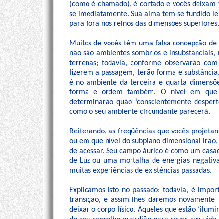
(como é chamado), é cortado e vocês deixam v
se imediatamente. Sua alma tem-se fundido l
para fora nos reinos das dimensões superiores.
Muitos de vocês têm uma falsa concepção de 
não são ambientes sombrios e insubstanciais, 
terrenas; todavia, conforme observarão com
fizerem a passagem, terão forma e substância.
é no ambiente da terceira e quarta dimensõe
forma e ordem também. O nível em que e
determinarão quão ‘conscientemente despert
como o seu ambiente circundante parecerá.
Reiterando, as freqüências que vocês projet
ou em que nível do subplano dimensional irão
de acessar. Seu campo áurico é como um casaco
de Luz ou uma mortalha de energias negativ
muitas experiências de existências passadas.
Explicamos isto no passado; todavia, é imp
transição, e assim lhes daremos novamente
deixar o corpo físico. Aqueles que estão ‘ilum