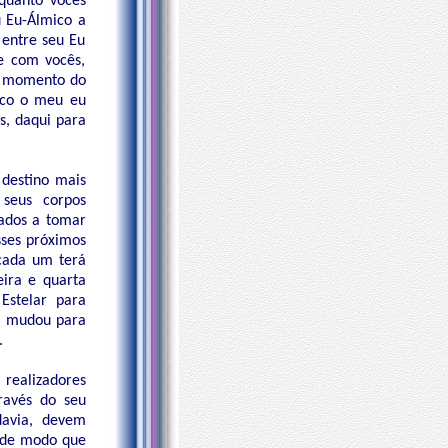
quanto vocês
u Eu-Álmico a
o entre seu Eu
e com vocês,
er momento do
oco o meu eu
s, daqui para
 destino mais
 seus corpos
tados a tomar
sses próximos
 cada um terá
ira e quarta
Estelar para
ra mudou para
.
 realizadores
ravés do seu
davia, devem
o de modo que