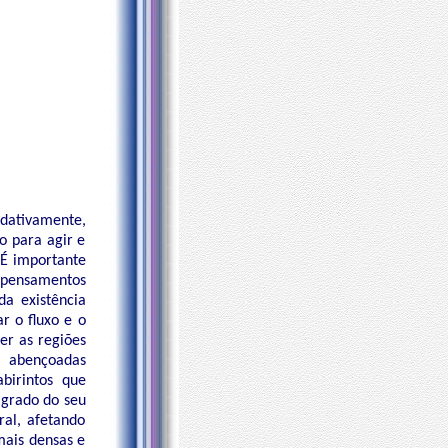
dativamente,
o para agir e
 É importante
-pensamentos
a existência
r o fluxo e o
er as regiões
s abençoadas
birintos que
agrado do seu
ral, afetando
mais densas e