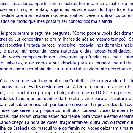
içoá-los e daí compartir com os outros. Permitam-se visualizar o m
deriam criar, e, então, sigam as advertências do Espírito e 
 medida que manifestarem os seus sonhos. Devem utilizar os dons
ados de modo que lhes possam ser concedidos mais ainda.
cês propuseram a seguinte pergunta: “Como podem vocês dos domín
Seres de Luz concentrar-se em milhares de nós ao mesmo tempo?” 
 perspectiva limitada parece impossível; todavia, nos domínios mais
to é parte intrínseca da nossa natureza e das nossas habilidades
m de vocês compreenderem, devemos aprofundar-nos mais inte
ste universo, e de como a sua descida para os mundos materiais 
ambém como o caminho do seu retorno foi previamente decretado e 
cônscios de que são fragmentos ou Centelhas de um grande e bril
mínios mais elevados deste universo. A teoria quântica diz que o 
tes, e o fractal ou princípio holográfico, que o TODO é represe
erdades fundamentais dentro do Projeto Divino para a estrutura de
a nível sub-dimensional, por todo o universo, há pirâmides de Luz
andes que servem a propósitos múltiplos; todavia, vocês também 
oais, que foram criadas especificamente para vocês e estão espalh
uando chegou a hora de vocês ‘fragmentar-se’ outra vez, ou fazer ou
lha da Essência do masculino e do feminino, vocês deixaram uma ré