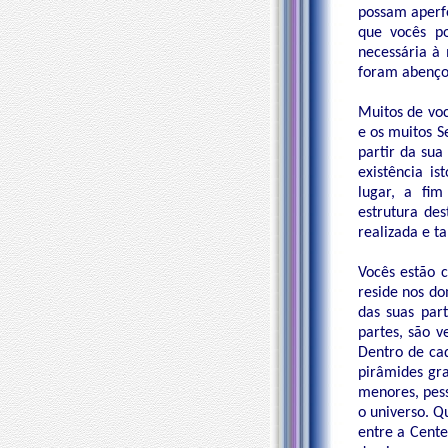
possam aperfe
que vocês po
necessária à
foram abenço
Muitos de vo
e os muitos 
partir da sua
existência is
lugar, a fi
estrutura de
realizada e t
Vocês estão 
reside nos do
das suas par
partes, são v
Dentro de cad
pirâmides gr
menores, pess
o universo. Q
entre a Cente