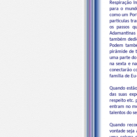
Respiração I
para o mundo
como um Port
partículas tr
os passos q
Adamantinas 
também dedic
Podem também
pirâmide de 
uma parte do
na sexta e na
conectarão c
família de Eu
Quando estão
das suas exp
respeito etc.
entram no mo
talentos do s
Quando recor
vontade seja