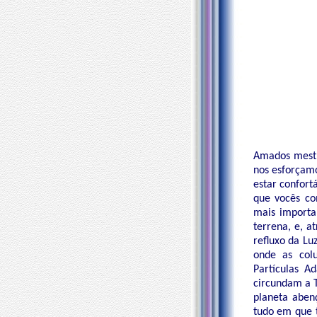
Amados mestr
nos esforçamo
estar confort
que vocês co
mais importa
terrena, e, a
refluxo da Lu
onde as col
Partículas A
circundam a T
planeta abenç
tudo em que t