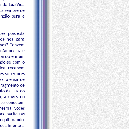
s de Luz/Vida
ios sempre de
enção pura e
ês, pois está
s-lhes para
esmos? Convém
eu Amor/Luz e
erando em um
ndo-se com o
lina, recebem
es superiores
s, o elixir de
 fragmento de
nto da Luz do
o, através do
 se conectem
 mesma. Vocês
s partículas
quilibrando,
pecialmente a