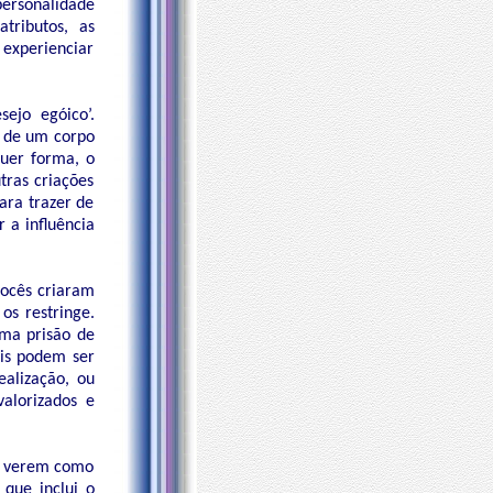
ersonalidade
tributos, as
 experienciar
ejo egóico’.
s de um corpo
quer forma, o
tras criações
para trazer de
r a influência
vocês criaram
os restringe.
uma prisão de
ais podem ser
ealização, ou
alorizados e
e verem como
 que inclui o