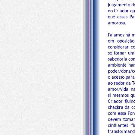
julgamento do
do Criador qu
que essas Pa
amorosa.
Falamos há mu
em oposição
considerar, 
se tornar um
sabedoria co
ambiente har
poder/dons/co
o acesso para
ao redor da T
amor/vida, na
si mesmos qu
Criador fluin
chackra da c
com essa Font
devem tomar 
cintilantes
transformando