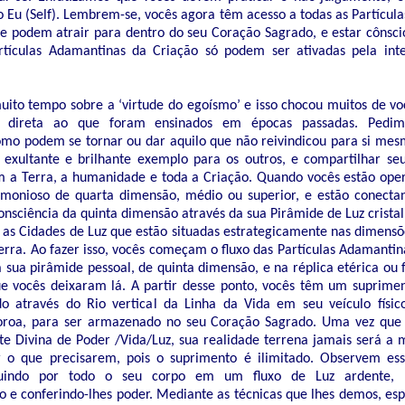
 Eu (Self). Lembrem-se, vocês agora têm acesso a todas as Partícula
e podem atrair para dentro do seu Coração Sagrado, e estar cônsc
rtículas Adamantinas da Criação só podem ser ativadas pela int
ito tempo sobre a ‘virtude do egoísmo’ e isso chocou muitos de voc
 direta ao que foram ensinados em épocas passadas. Pedimo
como podem se tornar ou dar aquilo que não reivindicou para si m
 exultante e brilhante exemplo para os outros, e compartilhar s
m a Terra, a humanidade e toda a Criação. Quando vocês estão op
monioso de quarta dimensão, médio ou superior, e estão conecta
nsciência da quinta dimensão através da sua Pirâmide de Luz crista
 as Cidades de Luz que estão situadas estrategicamente nas dimensõ
erra. Ao fazer isso, vocês começam o fluxo das Partículas Adamantina
 sua pirâmide pessoal, de quinta dimensão, e na réplica etérica ou
e vocês deixaram lá. A partir desse ponto, vocês têm um suprime
do através do Rio vertical da Linha da Vida em seu veículo físic
oroa, para ser armazenado no seu Coração Sagrado. Uma vez que
e Divina de Poder /Vida/Luz, sua realidade terrena jamais será a
o que precisarem, pois o suprimento é ilimitado. Observem essa
 fluindo por todo o seu corpo em um fluxo de Luz ardente, e
 e conferindo-lhes poder. Mediante as técnicas que lhes demos, es