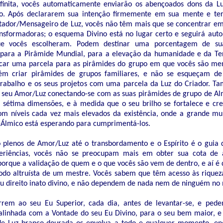
nfinita, vocês automaticamente enviarão os abençoados dons da L
. Após declararem sua intenção firmemente em sua mente e ter 
ador/Mensageiro de Luz, vocês não têm mais que se concentrar em
ansformadoras; o esquema Divino está no lugar certo e seguirá au
ue vocês escolheram. Podem destinar uma porcentagem de sua
para a Pirâmide Mundial, para a elevação da humanidade e da Te
ar uma parcela para as pirâmides do grupo em que vocês são mem
 criar pirâmides de grupos familiares, e não se esqueçam de 
trabalho e os seus projetos com uma parcela da Luz do Criador. 
 seu Amor/Luz conectando-se com as suas pirâmides de grupo de Al
 sétima dimensões, e à medida que o seu brilho se fortalece e cre
om níveis cada vez mais elevados da existência, onde a grande mu
-Álmico está esperando para cumprimentá-los.
 plenos de Amor/Luz até o transbordamento e o Espírito é o guia 
eriências, vocês não se preocupam mais em obter sua cota de 
 porque a validação de quem e o que vocês são vem de dentro, e aí é
do altruísta de um mestre. Vocês sabem que têm acesso às riqueza
eu direito inato divino, e não dependem de nada nem de ninguém no 
rem ao seu Eu Superior, cada dia, antes de levantar-se, e ped
 alinhada com a Vontade do seu Eu Divino, para o seu bem maior,