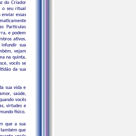
uz do Criador
o seu ritual
 enviar essas
tomaticamente
s Partículas
rra, e podem
bros ativos.
infundir sua
Também, vejam
ma na quinta,
sce, vocês se
ltidão da sua
da sua vida e
amor, saúde,
 quando vocês
s, virtudes e
mundo físico.
em que a sua
 e também que