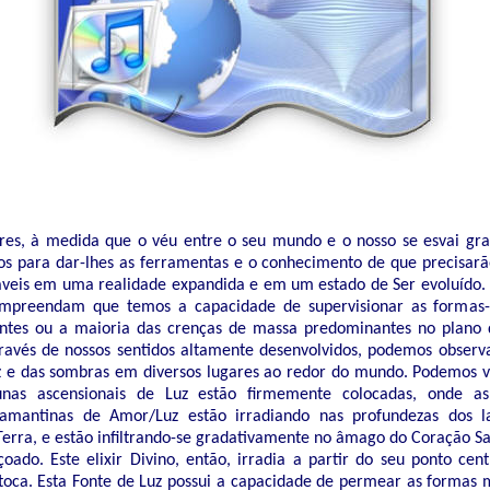
es, à medida que o véu entre o seu mundo e o nosso se esvai gra
s para dar-lhes as ferramentas e o conhecimento de que precisarã
áveis em uma realidade expandida e em um estado de Ser evoluído.
mpreendam que temos a capacidade de supervisionar as formas
ntes ou a maioria das crenças de massa predominantes no plano d
través de nossos sentidos altamente desenvolvidos, podemos observa
z e das sombras em diversos lugares ao redor do mundo. Podemos v
unas ascensionais de Luz estão firmemente colocadas, onde a
damantinas de Amor/Luz estão irradiando nas profundezas dos la
erra, e estão infiltrando-se gradativamente no âmago do Coração S
oado. Este elixir Divino, então, irradia a partir do seu ponto cent
oca. Esta Fonte de Luz possui a capacidade de permear as formas 