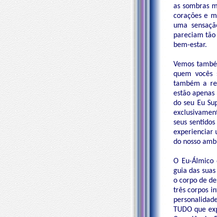
as sombras m
corações e me
uma sensação
pareciam tão
bem-estar.
Vemos também
quem vocês 
também a res
estão apenas 
do seu Eu Su
exclusivament
seus sentido
experienciar 
do nosso amb
O Eu-Álmico 
guia das sua
o corpo de de
três corpos i
personalidad
TUDO que exp