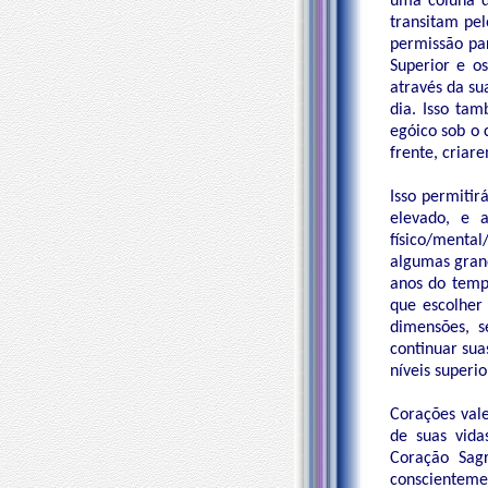
uma coluna d
transitam pe
permissão par
Superior e o
através da su
dia. Isso ta
egóico sob o 
frente, criar
Isso permitir
elevado, e 
físico/mental
algumas grand
anos do temp
que escolher
dimensões, s
continuar sua
níveis superi
Corações vale
de suas vid
Coração Sagr
conscienteme