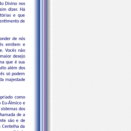
to Divino nos
sim dizer. Há
tórias e que
sentimento de
onder de nós
cês emitem e
e. Vocês não
 maior desejo
ma que é sua
uito além dos
cês só podem
 da majestade
opriado como
o Eu-Álmico e
 sistemas dos
 chamada de a
nte são e de
 Centelha da