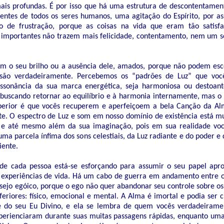
ais profundas. É por isso que há uma estrutura de descontentamen
ntes de todos os seres humanos, uma agitação do Espírito, por as
 de frustração, porque as coisas na vida que eram tão satisfa
 importantes não trazem mais felicidade, contentamento, nem um 
 o seu brilho ou a ausência dele, amados, porque não podem esc
são verdadeiramente. Percebemos os “padrões de Luz” que vo
sonância da sua marca energética, seja harmoniosa ou destoant
buscando retornar ao equilíbrio e à harmonia internamente, mas o
perior é que vocês recuperem e aperfeiçoem a bela Canção da Al
e. O espectro de Luz e som em nosso domínio de existência está m
s e até mesmo além da sua imaginação, pois em sua realidade vo
uma parcela ínfima dos sons celestiais, da Luz radiante e do poder e
iente.
de cada pessoa está-se esforçando para assumir o seu papel apr
s experiências de vida. Há um cabo de guerra em andamento entre 
sejo egóico, porque o ego não quer abandonar seu controle sobre os
nferiores: físico, emocional e mental. A Alma é imortal e podia ser
e do seu Eu Divino, e ela se lembra de quem vocês verdadeirame
erienciaram durante suas muitas passagens rápidas, enquanto uma