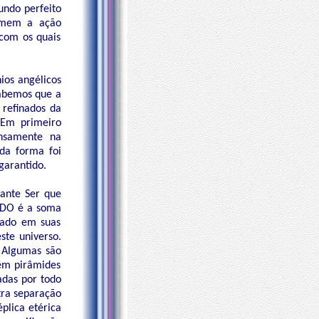
undo perfeito
tomem a ação
 com os quais
ios angélicos
Sabemos que a
 refinados da
. Em primeiro
nsamente na
da forma foi
garantido.
hante Ser que
TODO é a soma
ntado em suas
ste universo.
. Algumas são
têm pirâmides
adas por todo
tra separação
plica etérica