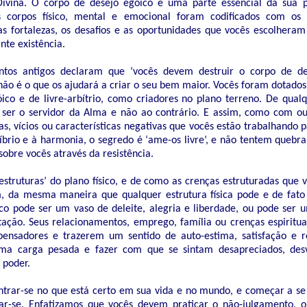
Divina. O corpo de desejo egóico é uma parte essencial da sua p
us corpos físico, mental e emocional foram codificados com os a
 as fortalezas, os desafios e as oportunidades que vocês escolheram
nte existência.
tos antigos declaram que ‘vocês devem destruir o corpo de des
 não é o que os ajudará a criar o seu bem maior. Vocês foram dotado
ico e de livre-arbítrio, como criadores no plano terreno. De qual
 ser o servidor da Alma e não ao contrário. E assim, como com ou
as, vícios ou características negativas que vocês estão trabalhando 
líbrio e à harmonia, o segredo é ‘ame-os livre’, e não tentem quebra
sobre vocês através da resistência.
estruturas’ do plano físico, e de como as crenças estruturadas que 
, da mesma maneira que qualquer estrutura física pode e de fato 
ico pode ser um vaso de deleite, alegria e liberdade, ou pode ser 
tação. Seus relacionamentos, emprego, família ou crenças espiritu
pensadores e trazerem um sentido de auto-estima, satisfação e r
a carga pesada e fazer com que se sintam desapreciados, desv
 poder.
trar-se no que está certo em sua vida e no mundo, e começar a s
ar-se. Enfatizamos que vocês devem praticar o não-julgamento, o