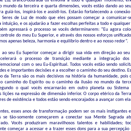
e Luz branco-dourada os envolva a todo e qualquer momento, en
lo mundo da terceira e quarta dimensões, vocês estão dando ao se
a guiá-los, inspirá-los e assisti-los. Estarão fortalecendo a conexã
s Seres de Luz de modo que eles possam começar a comunicar-s
a intuição, e os ajudarão a fazer escolhas perfeitas a todo e qualqu
mbém apressará o processo se vocês determinarem: “Eu agora col
controle do meu Eu Superior, e através dos nossos esforços unificado
emos apenas beleza, harmonia e equilíbrio dentro e ao nosso redor”.
á ao seu Eu Superior começar a dirigir sua vida em direção ao seu
acelerará o processo de transição mediante a integração dos
/emocional com o seu Eu-Espiritual. Todos vocês estão sendo solici
es e importantes decisões e a escolher o caminho do seu destino. E
o da Terra são os mais decisivos na história da humanidade, pois
 o caminho do Espírito ou o caminho da ilusão no mundo da terce
egundo o qual vocês encarnarão em outro planeta ou Sistema 
s lições na expressão de dimensão inferior. O corpo etérico da Ter
ores de existência e todos estão sendo encorajados a avançar com ela
ntes, esses anos de transformação podem ser os mais instigantes e
as se tão-somente começarem a conectar sua Mente Sagrada at
ado. Vocês produziram maravilhosos talentos e habilidades; to
nte começar a acessar e a trazer esses dons para a sua percepçã