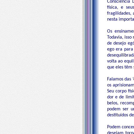
Consciência 
física, e se
fragilidades,
nesta importa
Os ensinamen
Todavia, isso
de desejo egó
ego era para
desequilibrad
volta ao equi
que eles têm 
Falamos das ‘
os aprisionam
Seu corpo fís
dor e de limi
belos, recom
podem ser um
destituídos de
Podem concen
desejam torn