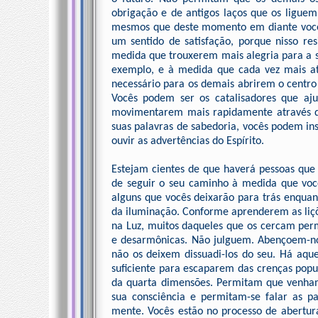
obrigação e de antigos laços que os liguem
mesmos que deste momento em diante vocês
um sentido de satisfação, porque nisso r
medida que trouxerem mais alegria para a s
exemplo, e à medida que cada vez mais ati
necessário para os demais abrirem o centro
Vocês podem ser os catalisadores que aju
movimentarem mais rapidamente através do
suas palavras de sabedoria, vocês podem ins
ouvir as advertências do Espírito.
Estejam cientes de que haverá pessoas que
de seguir o seu caminho à medida que voc
alguns que vocês deixarão para trás enqu
da iluminação. Conforme aprenderem as liç
na Luz, muitos daqueles que os cercam per
e desarmônicas. Não julguem. Abençoem-no
não os deixem dissuadi-los do seu. Há aqu
suficiente para escaparem das crenças popul
da quarta dimensões. Permitam que venham
sua consciência e permitam-se falar as p
mente. Vocês estão no processo de abertur