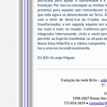
purificada para ajudar a humanidade e a
transição. Por isso eu convoquei as minhas 
presença para aqueles que concordaram 
que está agora se desenrolando na Terra.
com o elixir de Amor/Luz do Criador, seu 
transformados, e em seguida aqueles em s
vez mais e mais no mundo. Conforme permi
integrados internamente, virão a vocês pe
permitir ao Espírito manifestar-se através 
Nosso Deus Mãe/Pai e a inteira companhia do
los e amá-los incondicionalmente.
EU SOU Arcanjo Miguel.
Tradução de Ivete Brito –
ada
1º.
D
1998-2007 Ronna Herm
775-856-3654 •
ronnastar@