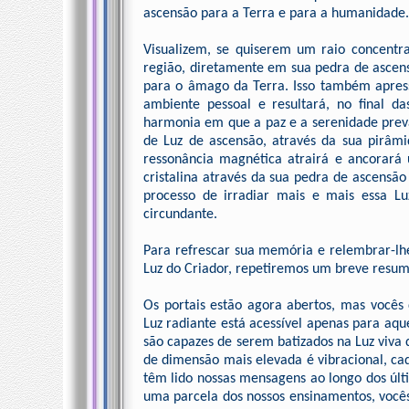
ascensão para a Terra e para a humanidade.
Visualizem, se quiserem um raio concentr
região, diretamente em sua pedra de ascen
para o âmago da Terra. Isso também apres
ambiente pessoal e resultará, no final d
harmonia em que a paz e a serenidade prev
de Luz de ascensão, através da sua pirâm
ressonância magnética atrairá e ancorará
cristalina através da sua pedra de ascensã
processo de irradiar mais e mais essa L
circundante.
Para refrescar sua memória e relembrar-lh
Luz do Criador, repetiremos um breve res
Os portais estão agora abertos, mas vocês
Luz radiante está acessível apenas para aq
são capazes de serem batizados na Luz viva 
de dimensão mais elevada é vibracional, cad
têm lido nossas mensagens ao longo dos últ
uma parcela dos nossos ensinamentos, vocês