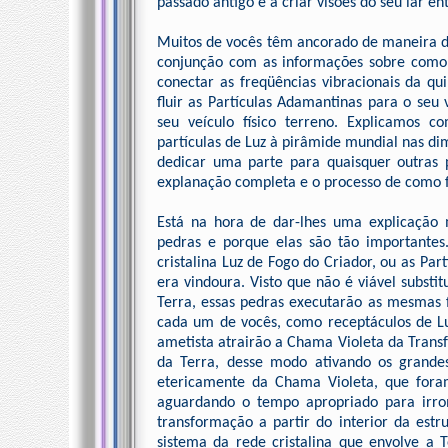
passado antigo e a criar visões do seu lar en
Muitos de vocês têm ancorado de maneira di
conjunção com as informações sobre como 
conectar as freqüências vibracionais da q
fluir as Partículas Adamantinas para o seu
seu veículo físico terreno. Explicamos
partículas de Luz à pirâmide mundial nas d
dedicar uma parte para quaisquer outras 
explanação completa e o processo de como fa
Está na hora de dar-lhes uma explicação 
pedras e porque elas são tão importantes
cristalina Luz de Fogo do Criador, ou as P
era vindoura. Visto que não é viável substit
Terra, essas pedras executarão as mesmas
cada um de vocês, como receptáculos de Lu
ametista atrairão a Chama Violeta da Transf
da Terra, desse modo ativando os grande
etericamente da Chama Violeta, que foram
aguardando o tempo apropriado para irr
transformação a partir do interior da estru
sistema da rede cristalina que envolve a T