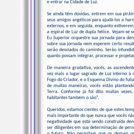
e entrar na Cidade de Luz.
Se ainda têm dúvidas, entrem em sua pirâmi
seus amigos angélicos para ajudá-los a har
externos, e em seguida, enquanto estiverem
a espiral de Luz de dupla hélice. Vejam-se 
Eu Superior orquestre sua jornada para de
sobre sua jornada nem esperem certo result
serão desviados do caminho. Serão infundid
quanto possam integrar, processar e proje
De maneira gradativa, vocês, as ascendent
vez mais o lugar sagrado de Luz interno à
Fogo do Criador, e o Esquema Divino do fut
de muitas maneiras, vocês estão plantand
Terra. Conforme já foi dito muitas vezes
habitantes também o são”.
Queridos, estamos cientes de que estes temp
mais importante do que nunca que vocês não
negatividade que está sendo construída de
ser diligentes em sua determinação de per
o futuro. Não permitam que os demais o