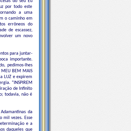
acetas do seu Eu
z por todo este
etornando a uma
rem o caminho em
itos errôneos do
ade de escassez,
nvolver um novo
ntos para juntar-
poca importante.
do, pedimos-lhes
 O MEU BEM MAIS
a LUZ e expirem
nergia. “INSPIREM
ação de Infinito
o; todavia, não é
s Adamantinas da
o mil vezes. Esse
determinação e a
sos daqueles que