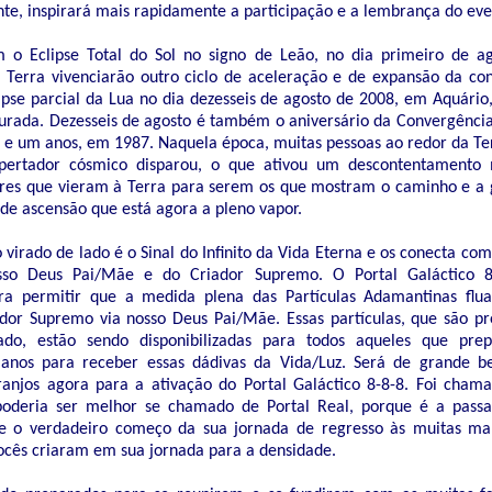
e, inspirará mais rapidamente a participação e a lembrança do eve
o Eclipse Total do Sol no signo de Leão, no dia primeiro de a
Terra vivenciarão outro ciclo de aceleração e de expansão da con
se parcial da Lua no dia dezesseis de agosto de 2008, em Aquário,
urada. Dezesseis de agosto é também o aniversário da Convergênci
e e um anos, em 1987. Naquela época, muitas pessoas ao redor da T
ertador cósmico disparou, o que ativou um descontentamento 
res que vieram à Terra para serem os que mostram o caminho e a
de ascensão que está agora a pleno vapor.
 virado de lado é o Sinal do Infinito da Vida Eterna e os conecta com
so Deus Pai/Mãe e do Criador Supremo. O Portal Galáctico 8
ra permitir que a medida plena das Partículas Adamantinas flu
dor Supremo via nosso Deus Pai/Mãe. Essas partículas, que são p
itado, estão sendo disponibilizadas para todos aqueles que pr
anos para receber essas dádivas da Vida/Luz. Será de grande be
ranjos agora para a ativação do Portal Galáctico 8-8-8. Foi cham
 poderia ser melhor se chamado de Portal Real, porque é a pas
 e o verdadeiro começo da sua jornada de regresso às muitas ma
vocês criaram em sua jornada para a densidade.