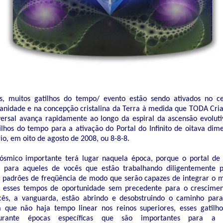
, muitos gatilhos do tempo/ evento estão sendo ativados no c
nidade e na concepção cristalina da Terra à medida que TODA Cria
versal avança rapidamente ao longo da espiral da ascensão evolut
ilhos do tempo para a ativação do Portal do Infinito de oitava di
o, em oito de agosto de 2008, ou 8-8-8.
mico importante terá lugar naquela época, porque o portal de 
l para aqueles de vocês que estão trabalhando diligentemente p
 padrões de freqüência de modo que serão capazes de integrar o 
 esses tempos de oportunidade sem precedente para o cresciment
ocês, a vanguarda, estão abrindo e desobstruindo o caminho par
 que não haja tempo linear nos reinos superiores, esses gatilh
 durante épocas específicas que são importantes para a