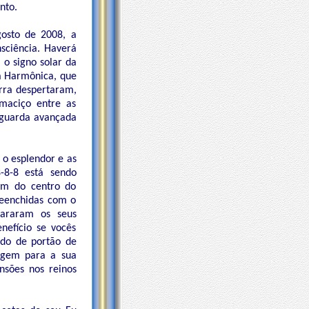
nto.
gosto de 2008, a
sciência. Haverá
 o signo solar da
a Harmônica, que
erra despertaram,
maciço entre as
 guarda avançada
 o esplendor e as
-8-8 está sendo
am do centro do
reenchidas com o
epararam os seus
nefício se vocês
ado de portão de
sagem para a sua
nsões nos reinos