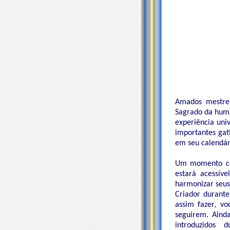
Amados mestres
Sagrado da huma
experiência uni
importantes gat
em seu calendári
Um momento cós
estará acessíve
harmonizar seus
Criador durante
assim fazer, v
seguirem. Ainda
introduzidos