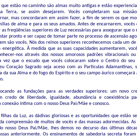
 que estão no caminho são almas muito antigas e estão experiencia
na Terra, se assim desejarem. Vocês completaram sua missã
ornar, mas concordaram em assim fazer, a fim de serem os que m
mílias de alma e para os seus amados. Antes de encarnarem, você
r as freqüências superiores de Luz necessárias para assegurar que 
star pronto e ser capaz de tomar parte no processo de ascensão ag
m são vocês. Nós dos reinos superiores reconhecemos cada um de 
 energética. À medida que as suas capacidades aumentarem, voc
onhecer-nos através dos nossos amorosos padrões vibracionais o
a vez que o escudo que vocês colocaram sobre o Centro do seu 
eu Coração Sagrado seja aceso com as Partículas Adamantinas, 
za da sua Alma e do fogo do Espírito e o seu campo áurico começará 
o.
locando as fundações para as verdades superiores: um novo cr
 credo de liberdade, igualdade, abundância e coexistência pac
 conexão íntima com o nosso Deus Pai/Mãe e conosco.
 filhas da Luz, as dádivas gloriosas e as oportunidades que estão s
da compreensão de muitos de vocês e das massas adormecidas. As
 do nosso Deus Pai/Mãe, lhes demos no decurso das últimas déc
ssas anteriormente. Os ensinamentos de sabedoria secreta foram