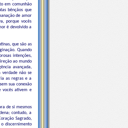
nto em comunhão
ntas bênçãos que
emanação de amor
a, porque vocês
or é devolvido a
inas, que são as
aginação. Quando
rosas intenções,
 direção ao mundo
gência avançada,
a verdade não se
ia as regras e a
s sem sua conexão
e vocês ativem e
ora de si mesmos
dena; contudo, a
Coração Sagrado,
 o discernimento