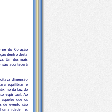
erne do Coração
ção dentro desta
iva. Um dos mais
mensão acontecerá
oitava dimensão
ara equilibrar e
máximo da Luz do
o espiritual. Ao
a aqueles que os
os de evento são
 humanidade e,