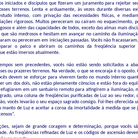
 os iniciados e discípulos que fizeram um juramento para rejeitar s
osses terrenos. Lenta e arduamente, às vezes durante diversas exi
studo intenso, com privação das necessidades físicas, e median
iciações rigorosos. Muitos pereceram ou caíram no esquecimento, p
gosos e além das capacidades de todos, exceto das almas mais discip
 que são medrosos e hesitam em avançar no caminho da iluminaçã
haram ou pereceram em iniciações passadas. Vocês não fracassaram
parar o palco e abriram os caminhos da freqüência superior
ue estão imersos atualmente.
tempos sem precedentes, vocês não estão sendo solicitados a a
osses ou prazeres terrenos. Na verdade, o que se encoraja é o opost
cês devem se esforçar para viverem tanto no mundo interno quant
r um dos dois, não estão plenamente cônscios e estão fora do equi
e refugiarem em um santuário remoto para atingirem a iluminação, 
grado, uma coluna de freqüências purificadas de Luz ao seu redor,
ão, vocês levarão o seu espaço sagrado consigo. Foi-lhes oferecida
eu manto de Luz e aceitar a coroa da imortalidade à medida que se j
censos”.
ações, sejam de grande coragem e determinação, porque vocês sã
de. As freqüências refinadas de Luz e os códigos de ascensão devem