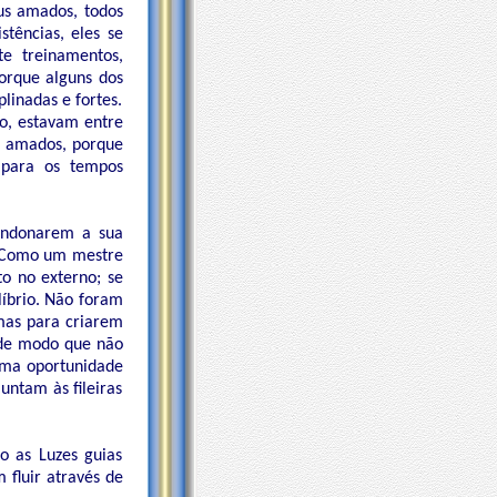
eus amados, todos
stências, eles se
te treinamentos,
orque alguns dos
linadas e fortes.
o, estavam entre
, amados, porque
 para os tempos
bandonarem a sua
o. Como um mestre
o no externo; se
líbrio. Não foram
mas para criarem
 de modo que não
 uma oportunidade
untam às fileiras
o as Luzes guias
 fluir através de