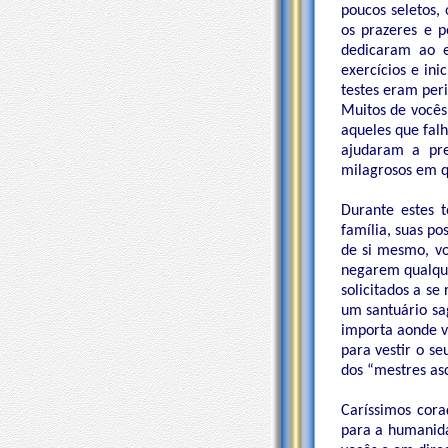
poucos seletos,
os prazeres e p
dedicaram ao e
exercícios e in
testes eram peri
Muitos de vocês
aqueles que fal
ajudaram a pre
milagrosos em q
Durante estes 
família, suas p
de si mesmo, vo
negarem qualque
solicitados a s
um santuário sa
importa aonde v
para vestir o s
dos “mestres as
Caríssimos cor
para a humanida