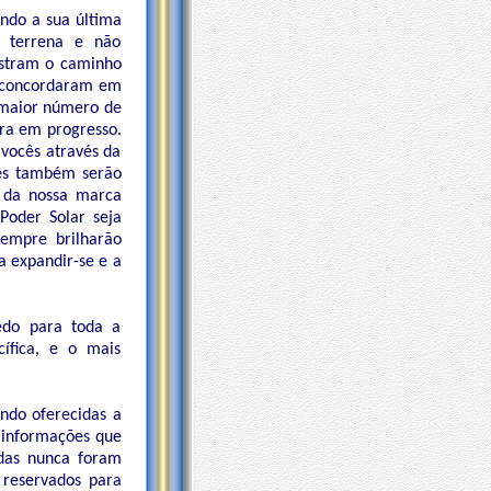
ndo a sua última
o terrena e não
ostram o caminho
s concordaram em
o maior número de
ora em progresso.
vocês através da
ês também serão
u da nossa marca
Poder Solar seja
sempre brilharão
a expandir-se e a
edo para toda a
ífica, e o mais
endo oferecidas a
 informações que
adas nunca foram
 reservados para