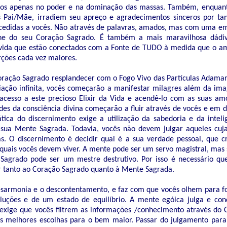
ados apenas no poder e na dominação das massas. Também, enqua
 Pai/Mãe, irradiem seu apreço e agradecimentos sinceros por ta
cedidas a vocês. Não através de palavras, amados, mas com uma 
ne do seu Coração Sagrado. É também a mais maravilhosa dádiv
ida que estão conectados com a Fonte de TUDO à medida que o am
ções cada vez maiores.
ração Sagrado resplandecer com o Fogo Vivo das Partículas Adamant
riação infinita, vocês começarão a manifestar milagres além da im
cesso a este precioso Elixir da Vida e acendê-lo com as suas amo
ades da consciência divina começarão a fluir através de vocês e em
tica do discernimento exige a utilização da sabedoria e da inteli
sua Mente Sagrada. Todavia, vocês não devem julgar aqueles cuj
. O discernimento é decidir qual é a sua verdade pessoal, que cr
 quais vocês devem viver. A mente pode ser um servo magistral, ma
agrado pode ser um mestre destrutivo. Por isso é necessário qu
tanto ao Coração Sagrado quanto à Mente Sagrada.
esarmonia e o descontentamento, e faz com que vocês olhem para f
uções e de um estado de equilíbrio. A mente egóica julga e con
xige que vocês filtrem as informações /conhecimento através do 
s melhores escolhas para o bem maior. Passar do julgamento para