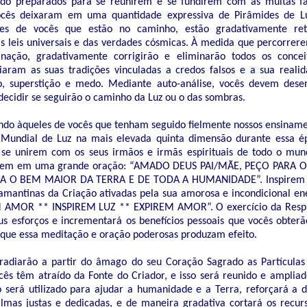
ndo preparados para se reunirem e se fundirem com as muitas f
ocês deixaram em uma quantidade expressiva de Pirâmides de Lu
eles de vocês que estão no caminho, estão gradativamente r
 leis universais e das verdades cósmicas. À medida que percorre
inação, gradativamente corrigirão e eliminarão todos os conce
iaram as suas tradições vinculadas a credos falsos e a sua realid
, superstição e medo. Mediante auto-análise, vocês devem dese
decidir se seguirão o caminho da Luz ou o das sombras.
ando àqueles de vocês que tenham seguido fielmente nossos ensiname
 Mundial de Luz na mais elevada quinta dimensão durante essa é
se unirem com os seus irmãos e irmãs espirituais de todo o mun
untem em uma grande oração: “AMADO DEUS PAI/MÃE, PEÇO PARA
RA O BEM MAIOR DA TERRA E DE TODA A HUMANIDADE”. Inspirem 
damantinas da Criação ativadas pela sua amorosa e incondicional e
 AMOR ** INSPIREM LUZ ** EXPIREM AMOR”. O exercício da Respir
us esforços e incrementará os benefícios pessoais que vocês obterã
 que essa meditação e oração poderosas produzam efeito.
irradiarão a partir do âmago do seu Coração Sagrado as Partícula
cês têm atraído da Fonte do Criador, e isso será reunido e ampliad
o será utilizado para ajudar a humanidade e a Terra, reforçará a 
lmas justas e dedicadas, e de maneira gradativa cortará os recur