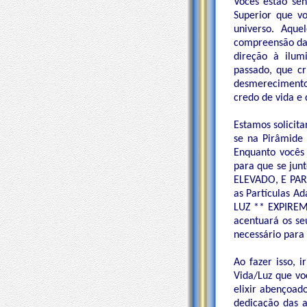
Vocês estão se
Superior que v
universo. Aqu
compreensão das
direção à ilum
passado, que cr
desmerecimento
credo de vida e 
Estamos solicit
se na Pirâmide
Enquanto vocês 
para que se j
ELEVADO, E PA
as Partículas A
LUZ ** EXPIREM
acentuará os se
necessário para
Ao fazer isso, 
Vida/Luz que vo
elixir abençoad
dedicação das a