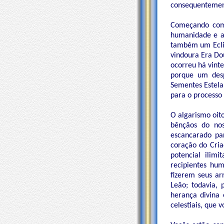
consequentement
Começando com 
humanidade e a 
também um Eclip
vindoura Era Do
ocorreu há vint
porque um desp
Sementes Estela
para o processo 
O algarismo oito
bênçãos do nos
escancarado pa
coração do Cria
potencial ilim
recipientes hum
fizerem seus ar
Leão; todavia,
herança divina
celestiais, que 