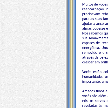
Muitos de vocês
reencarnação 
precisavam ret
para as suas fa
ajudar a ancora
almas pudesse e
Nós sabemos que
sua Alma/marca
capazes de rec
energética. Um
removido e o s
através da bele
crescer em brilh
Vocês estão co
humanidade, um
importante, uma
Amados filhos e
vocês são além 
nós, os servos
reveladas às ma