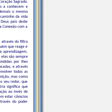
 Coração Sagrado.
cês a conhecem e
 demais o mesmo
 caminho da vida
Deus pais deste
ua Conexão com a
través do filtro
lguém que reage e
a aprendizagem.
 elas são sempre
ondidas por lhes
ocadas, e através
nvolver todas as
punição, mas como
o seu redor, que
ia significa que
ação ao invés de
m estar cônscios
través do poder