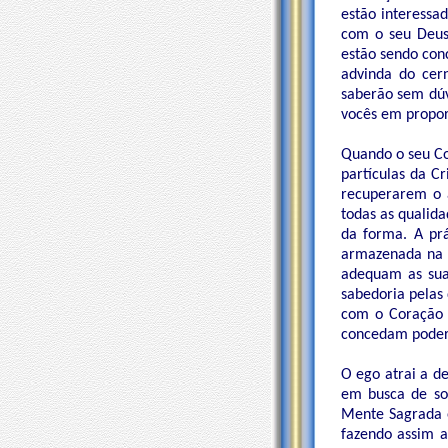
estão interess
com o seu Deus
estão sendo con
advinda do cer
saberão sem dúv
vocês em propor
Quando o seu Co
partículas da C
recuperarem o a
todas as qualid
da forma. A prá
armazenada na 
adequam as suas
sabedoria pelas
com o Coração S
concedam poder 
O ego atrai a d
em busca de sol
Mente Sagrada e
fazendo assim a