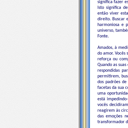
significa fazer
Isto significa 
então viver es
direito. Buscar
harmoniosa e p
universo, també
Fonte.
Amados, à medid
do amor. Vocês 
reforça ou com
Quando as suas 
respondidas pa
permitirem, bus
dos padrões de 
facetas da sua 
uma oportunidad
está impedindo-
vocês decidiram
reagirem às cir
das emoções ne
transformador d