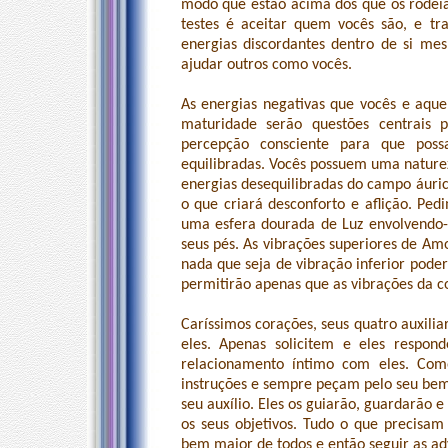
modo que estão acima dos que os rodeia
testes é aceitar quem vocês são, e tr
energias discordantes dentro de si 
ajudar outros como vocês.
As energias negativas que vocês e aque
maturidade serão questões centrais 
percepção consciente para que pos
equilibradas. Vocês possuem uma nature
energias desequilibradas do campo áuri
o que criará desconforto e aflição. Pe
uma esfera dourada de Luz envolvendo-
seus pés. As vibrações superiores de A
nada que seja de vibração inferior pode
permitirão apenas que as vibrações da c
Caríssimos corações, seus quatro auxili
eles. Apenas solicitem e eles respo
relacionamento íntimo com eles. Com
instruções e sempre peçam pelo seu bem
seu auxílio. Eles os guiarão, guardarão e
os seus objetivos. Tudo o que precisam
bem maior de todos e então seguir as a