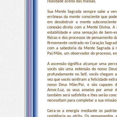
realidade aceita das massas.
Sua Mente Sagrada sempre sabe a verda
errôneas da mente consciente que po
em desobstruir a mente subconsciente
conexão direta com a Mente Divina. A m
estabilidade e uma sensação de bem-es
físicas e dos processos de pensamento 
firmemente centrado no Coração Sagrad
com a sabedoria da Mente Sagrada à m
Pai/Mãe, um observador do processo, en
A ascensão significa alcançar uma perce
vocês são uma extensão do nosso Deu
profundamente no Self, vocês chegam a
vez que vocês sentiram a felicidade ext
nosso Deus Mãe/Pai, e são capazes d
Amor/Luz, os seus anseios por amor é
também será satisfeita e lhes serão con
necessitam para completar a sua missão 
Gera-se a energia mediante os padrõe
resistência ou atrito. Os pensamentos,