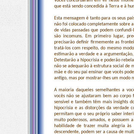
Vocês concordaram em vir neste momen
que está sendo concedida à Terra e à h
Esta mensagem é tanto para os seus pai
não foi colocado completamente sobre a 
de vidas passadas que podem confundi-l
são incomuns. Em primeiro lugar, p
precisarão definir firmemente as fronte
tratá-los com respeito, do mesmo modo 
estimarão a verdade e a argumentação, 
Detestarão a hipocrisia e poderão rebela
não se adequarão à estrutura social de 
mãe e do seu pai ensinar que vocês pode
antigo, mas por mostrar-lhes um modo n
A maioria daqueles semelhantes a você
vocês não se ajustaram bem ao corpo f
sensível e também têm mais insights 
hipocrisia e as distorções da verdade
permitam que o seu próprio saber interi
muito poderosos, amados, e possuem a 
habilidade de trazer muita alegria às
descendente, podem ser a causa de muita 