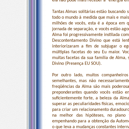
ela não pode mais receber a “energia em
Tantas Almas solitárias estão buscando 
todo o mundo à medida que mais e mais 
milhões de vocês, esta é a época em q
jornada de separação, e vocês estão ago
Alma foi progressivamente instilada com
Descontentamento Divino que está len
interiorizaram a fim de subjugar o 
múltiplas facetas do seu Eu maior. Vo
muitas facetas da sua família de Alma, 
Divino (Presença EU SOU).
Por outro lado, muitos companheiro
semelhantes, mas não necessariamente 
freqüências da Alma são mais poderosas
preponderantes quando vocês estão e
suficientemente forte, a beleza da Alma
superar as peculiaridades físicas, emoc
para criar um relacionamento duradouro e 
na melhor das hipóteses, no plano 
empenhando para a obtenção da Automes
o que leva a mudanças constantes inter