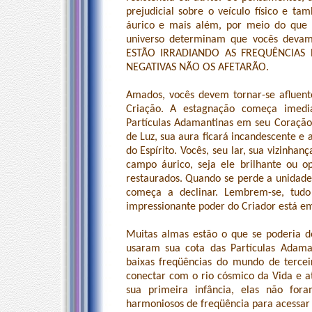
prejudicial sobre o veículo físico e t
áurico e mais além, por meio do que é 
universo determinam que vocês deva
ESTÃO IRRADIANDO AS FREQUÊNCIAS
NEGATIVAS NÃO OS AFETARÃO.
Amados, vocês devem tornar-se afluent
Criação. A estagnação começa imedi
Partículas Adamantinas em seu Coração
de Luz, sua aura ficará incandescente e
do Espírito. Vocês, seu lar, sua vizinhan
campo áurico, seja ele brilhante ou 
restaurados. Quando se perde a unidade 
começa a declinar. Lembrem-se, tudo
impressionante poder do Criador está e
Muitas almas estão o que se poderia de
usaram sua cota das Partículas Adama
baixas freqüências do mundo de terce
conectar com o rio cósmico da Vida e at
sua primeira infância, elas não for
harmoniosos de freqüência para acessar