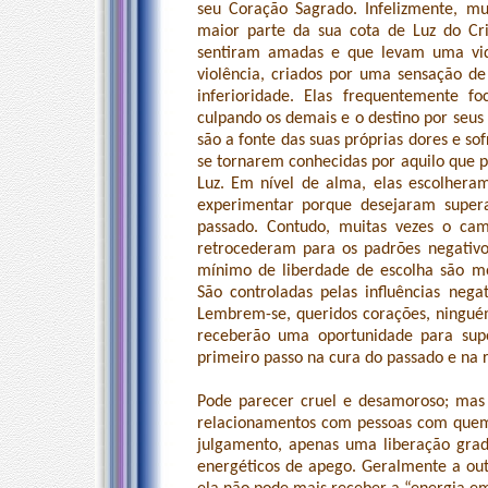
seu Coração Sagrado. Infelizmente, m
maior parte da sua cota de Luz do Cr
sentiram amadas e que levam uma vid
violência, criados por uma sensação de
inferioridade. Elas frequentemente f
culpando os demais e o destino por seus
são a fonte das suas próprias dores e s
se tornarem conhecidas por aquilo que 
Luz. Em nível de alma, elas escolher
experimentar porque desejaram supera
passado. Contudo, muitas vezes o cam
retrocederam para os padrões negativos
mínimo de liberdade de escolha são mov
São controladas pelas influências negat
Lembrem-se, queridos corações, ningué
receberão uma oportunidade para supe
primeiro passo na cura do passado e na 
Pode parecer cruel e desamoroso; ma
relacionamentos com pessoas com quem
julgamento, apenas uma liberação grad
energéticos de apego. Geralmente a ou