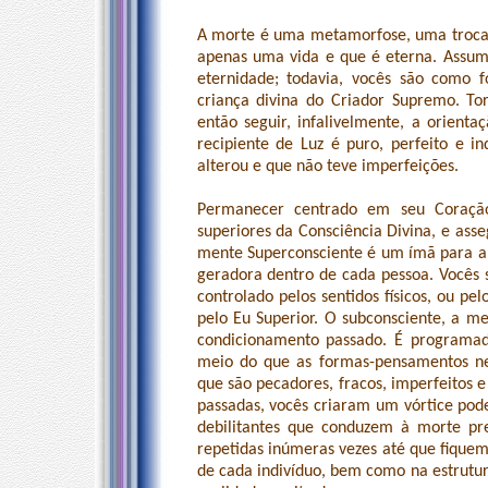
A morte é uma metamorfose, uma troca
apenas uma vida e que é eterna. Assum
eternidade; todavia, vocês são como
criança divina do Criador Supremo. Tor
então seguir, infalivelmente, a orient
recipiente de Luz é puro, perfeito e i
alterou e que não teve imperfeições.
Permanecer centrado em seu Coraçã
superiores da Consciência Divina, e ass
mente Superconsciente é um ímã para a v
geradora dentro de cada pessoa. Vocês 
controlado pelos sentidos físicos, ou pel
pelo Eu Superior. O subconsciente, a me
condicionamento passado. É programado
meio do que as formas-pensamentos neg
que são pecadores, fracos, imperfeitos e
passadas, vocês criaram um vórtice pod
debilitantes que conduzem à morte pre
repetidas inúmeras vezes até que fique
de cada indivíduo, bem como na estrutur