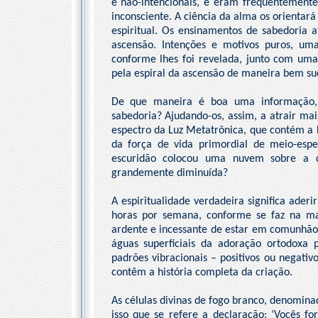
e não-intencionais, e eram frequentemente 
inconsciente. A ciência da alma os orienta
espiritual. Os ensinamentos de sabedoria
ascensão. Intenções e motivos puros, um
conforme lhes foi revelada, junto com uma 
pela espiral da ascensão de maneira bem su
De que maneira é boa uma informação, 
sabedoria? Ajudando-os, assim, a atrair mai
espectro da Luz Metatrônica, que contém a 
da força de vida primordial de meio-espe
escuridão colocou uma nuvem sobre a c
grandemente diminuída?
A espiritualidade verdadeira significa ade
horas por semana, conforme se faz na mai
ardente e incessante de estar em comunhão 
águas superficiais da adoração ortodoxa p
padrões vibracionais – positivos ou negati
contêm a história completa da criação.
As células divinas de fogo branco, denominad
isso que se refere a declaração: ‘Vocês 