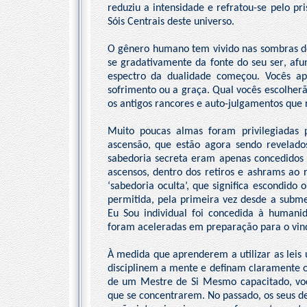
reduziu a intensidade e refratou-se pelo p
Sóis Centrais deste universo.
O gênero humano tem vivido nas sombras d
se gradativamente da fonte do seu ser, afu
espectro da dualidade começou. Vocês ap
sofrimento ou a graça. Qual vocês escolher
os antigos rancores e auto-julgamentos que 
Muito poucas almas foram privilegiadas
ascensão, que estão agora sendo revelado
sabedoria secreta eram apenas concedidos 
ascensos, dentro dos retiros e ashrams a
‘sabedoria oculta’, que significa escondid
permitida, pela primeira vez desde a subme
Eu Sou individual foi concedida à humani
foram aceleradas em preparação para o vin
À medida que aprenderem a utilizar as leis
disciplinem a mente e definam claramente 
de um Mestre de Si Mesmo capacitado, voc
que se concentrarem. No passado, os seus d