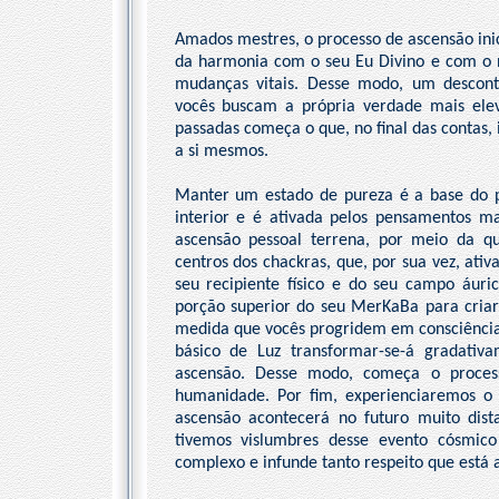
Amados mestres, o processo de ascensão ini
da harmonia com o seu Eu Divino e com o 
mudanças vitais. Desse modo, um descon
vocês buscam a própria verdade mais elev
passadas começa o que, no final das contas,
a si mesmos.
Manter um estado de pureza é a base do p
interior e é ativada pelos pensamentos mal
ascensão pessoal terrena, por meio da q
centros dos chackras, que, por sua vez, at
seu recipiente físico e do seu campo áuric
porção superior do seu MerKaBa para criar
medida que vocês progridem em consciência
básico de Luz transformar-se-á gradati
ascensão. Desse modo, começa o process
humanidade. Por fim, experienciaremos o p
ascensão acontecerá no futuro muito distan
tivemos vislumbres desse evento cósmico
complexo e infunde tanto respeito que está