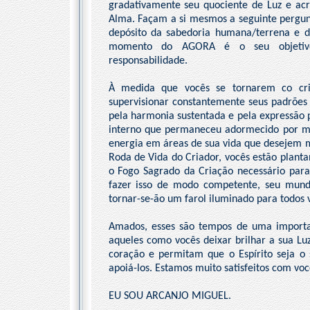
gradativamente seu quociente de Luz e ac
Alma. Façam a si mesmos a seguinte pergunt
depósito da sabedoria humana/terrena e 
momento do AGORA é o seu objetivo
responsabilidade.
À medida que vocês se tornarem co cri
supervisionar constantemente seus padrões
pela harmonia sustentada e pela expressão 
interno que permaneceu adormecido por mil
energia em áreas de sua vida que desejem m
Roda de Vida do Criador, vocês estão plant
o Fogo Sagrado da Criação necessário par
fazer isso de modo competente, seu mundo
tornar-se-ão um farol iluminado para todos
Amados, esses são tempos de uma import
aqueles como vocês deixar brilhar a sua L
coração e permitam que o Espírito seja o 
apoiá-los. Estamos muito satisfeitos com voc
EU SOU ARCANJO MIGUEL.