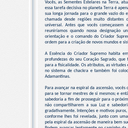
Vocês, as Sementes Estelares na Terra, at
essa tarefa decisiva no planeta Terra é ap
sua longa jornada para o grande vazio do 
chamada desde regiões muito distantes 
universal. Antes que vocês começassem 
reuniríamos quando nossa designação uni
orientação e o comando do Criador Supre
ordem para a criação de novos mundos e sis
A Essência do Criador Supremo habita em
profundezas do seu Coração Sagrado, que 
para a fisicalidade. Os atributos, as virtud
no sistema de chackra e também foi coloc
Adamantinas.
Para avançar na espiral da ascensão, você
para se tornar mestres de si mesmos; e en
sabedoria a fim de prosseguir para o próximo
não compartilharem a sua Luz e sabedoria,
gradativamente. Intenções e motivos puros,
conforme lhes foi revelada, junto com uma 
pela espiral da ascensão de maneira bem su