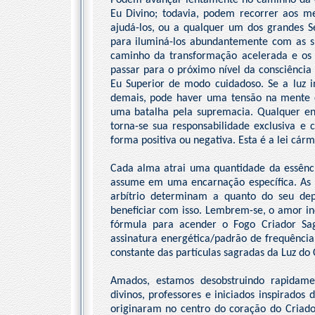
Podem avançar lentamente no caminho da ev
Eu Divino; todavia, podem recorrer aos me
ajudá-los, ou a qualquer um dos grandes 
para iluminá-los abundantemente com as sua
caminho da transformação acelerada e os 
passar para o próximo nível da consciência
Eu Superior de modo cuidadoso. Se a luz i
demais, pode haver uma tensão na mente co
uma batalha pela supremacia. Qualquer ener
torna-se sua responsabilidade exclusiva e
forma positiva ou negativa. Esta é a lei cárm
Cada alma atrai uma quantidade da essênc
assume em uma encarnação específica. As e
arbítrio determinam a quanto do seu dep
beneficiar com isso. Lembrem-se, o amor in
fórmula para acender o Fogo Criador Sa
assinatura energética/padrão de frequência
constante das partículas sagradas da Luz do 
Amados, estamos desobstruindo rapidam
divinos, professores e iniciados inspirado
originaram no centro do coração do Criad