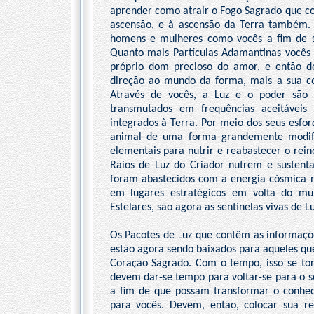
aprender como atrair o Fogo Sagrado que co
ascensão, e à ascensão da Terra também.
homens e mulheres como vocês a fim de se
Quanto mais Partículas Adamantinas vocês 
próprio dom precioso do amor, e então d
direção ao mundo da forma, mais a sua c
Através de vocês, a Luz e o poder são 
transmutados em frequências aceitáveis
integrados à Terra. Por meio dos seus esforço
animal de uma forma grandemente modific
elementais para nutrir e reabastecer o rei
Raios de Luz do Criador nutrem e sustent
foram abastecidos com a energia cósmica no
em lugares estratégicos em volta do mun
Estelares, são agora as sentinelas vivas de 
Os Pacotes de Luz que contêm as informaçõe
estão agora sendo baixados para aqueles qu
Coração Sagrado. Com o tempo, isso se tor
devem dar-se tempo para voltar-se para o s
a fim de que possam transformar o conhec
para vocês. Devem, então, colocar sua 