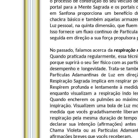
o processo de construção do seu veículo 
portal para a Mente Sagrada e os portais 
em Sanfona proporciona um benefício du
chackra básico e também aquelas armazena
Luz pessoal, na quinta dimensão, que flue
Isso fornece um fluxo contínuo de Partícula
seguida em direção a sua força propulsora
No passado, falamos acerca da
respiração 
Quando praticada regularmente, essa técnic
porque suprirá o seu Ser físico com as part
desempenho e longevidade. Trata-se també
Partículas Adamantinas de Luz em dire
Respiração Sagrada implica em respirar p
Respirem profunda e lentamente à medida
enquanto visualizam a respiração indo l
Quando encherem os pulmões ao máximo
inspiração. Visualizem uma bola de Luz m
medida que vocês gradativamente libera
respiração pela mesma duração de tempo 
declarar sua intenção (afirmações) antes
Chama Violeta ou as Partículas Adaman
afirmações breves que vocês receberam.