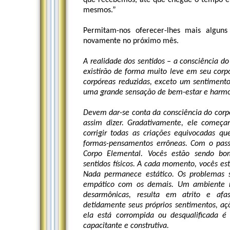
que recebemos, até que chegue o tempo em
mesmos.”
Permitam-nos oferecer-lhes mais algun
novamente no próximo mês.
A realidade dos sentidos – a consciência do
existirão de forma muito leve em seu corp
corpóreas reduzidas, exceto um sentiment
uma grande sensação de bem-estar e harmo
Devem dar-se conta da consciência do corpo
assim dizer. Gradativamente, ele começa
corrigir todas as criações equivocadas 
formas-pensamentos errôneas. Com o passa
Corpo Elemental. Vocês estão sendo bo
sentidos físicos. A cada momento, vocês es
Nada permanece estático. Os problemas 
empático com os demais. Um ambiente neg
desarmônicas, resulta em atrito e af
detidamente seus próprios sentimentos, aç
ela está corrompida ou desqualificada é 
capacitante e construtiva.