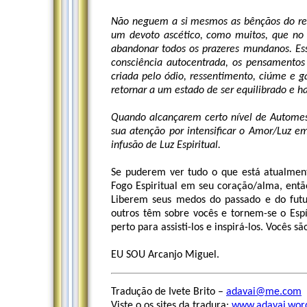
Não neguem a si mesmos as bênçãos do reino 
um devoto ascético, como muitos, que no
abandonar todos os prazeres mundanos. Es
consciência autocentrada, os pensamentos
criada pelo ódio, ressentimento, ciúme e 
retornar a um estado de ser equilibrado e h
Quando alcançarem certo nível de Autome
sua atenção por intensificar o Amor/Luz 
infusão de Luz Espiritual.
Se puderem ver tudo o que está atualment
Fogo Espiritual em seu coração/alma, entã
Liberem seus medos do passado e do futu
outros têm sobre vocês e tornem-se o Espí
perto para assisti-los e inspirá-los. Vocês
EU SOU Arcanjo Miguel.
Tradução de Ivete Brito –
adavai@me.com
-
Viste o os sites da tradura:
www.adavai.wor