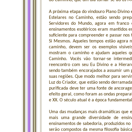
do Caminho, que um dia tornar-se-ão os Me
A próxima etapa do vindouro Plano Divino e
Estelares no Caminho, estão sendo pre
Servidores do Mundo, agora em franco c
ensinamentos esotéricos eram mantidos e
suficiente para compreender e passar nos t
Si Mesmos. Aqueles tempos estão agora n
caminho, devem ser os exemplos visívei
mostram o caminho e ajudam aqueles que
Caminho. Vocês vão tornar-se interme
reencontro com seu Eu Divino e a Hierarq
sendo também encorajados a assumir um p
suas regiões. Que modo melhor para servir
Luz do Criador, que estão sendo derramada
purificada deve ter uma fonte de ancorag
efeito geral, como foram as ondas preparató
e XX. O século atual é a época fundamenta
Uma das mudanças mais dramáticas que e
mais uma grande diversidade de ensin
ensinamentos de sabedoria, produzidos no 
serão compostos da mesma filosofia básica