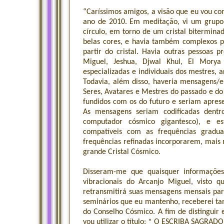
“Caríssimos amigos, a visão que eu vou co
ano de 2010. Em meditação, vi um grupo 
círculo, em torno de um cristal bitermina
belas cores, e havia também complexos pa
partir do cristal. Havia outras pessoas 
Miguel, Jeshua, Djwal Khul, El Mory
especializadas e individuais dos mestres,
Todavia, além disso, haveria mensagens/e
Seres, Avatares e Mestres do passado e do
fundidos com os do futuro e seriam apre
As mensagens seriam codificadas dent
computador cósmico gigantesco), e est
compatíveis com as frequências gradua
frequências refinadas incorporarem, mais 
grande Cristal Cósmico.
Disseram-me que quaisquer informações
vibracionais do Arcanjo Miguel, visto 
retransmitirá suas mensagens mensais par
seminários que eu mantenho, receberei 
do Conselho Cósmico. A fim de distinguir 
vou utilizar o título: * O ESCRIBA SAGR