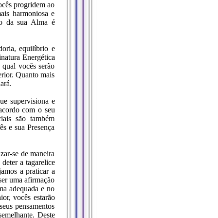
ocês progridem ao
mais harmoniosa e
ço da sua Alma é
ria, equilíbrio e
natura Energética
 qual vocês serão
erior. Quanto mais
ará.
que supervisiona e
 acordo com o seu
eciais são também
ês e sua Presença
izar-se de maneira
deter a tagarelice
amos a praticar a
ser uma afirmação
orma adequada e no
or, vocês estarão
 seus pensamentos
semelhante. Deste