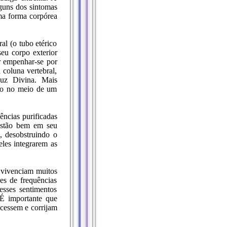
lguns dos sintomas
ma forma corpórea
l (o tubo etérico
eu corpo exterior
or empenhar-se por
coluna vertebral,
Luz Divina. Mais
ão no meio de um
ências purificadas
estão bem em seu
 desobstruindo o
les integrarem as
 vivenciam muitos
es de frequências
esses sentimentos
 É importante que
cessem e corrijam