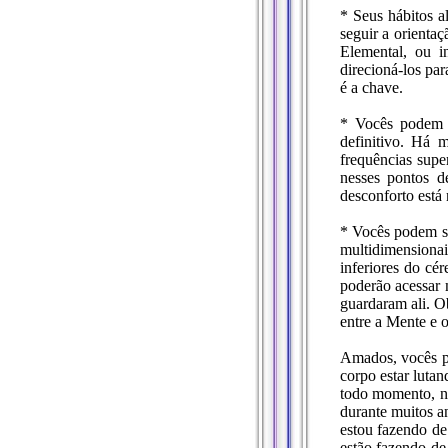
* Seus hábitos a
seguir a orienta
Elemental, ou in
direcioná-los pa
é a chave.
* Vocês podem se
definitivo. Há 
frequências supe
nesses pontos d
desconforto está 
* Vocês podem se
multidimensiona
inferiores do cé
poderão acessar 
guardaram ali. O
entre a Mente e 
Amados, vocês pr
corpo estar lutan
todo momento, no 
durante muitos a
estou fazendo de
estão fazendo de