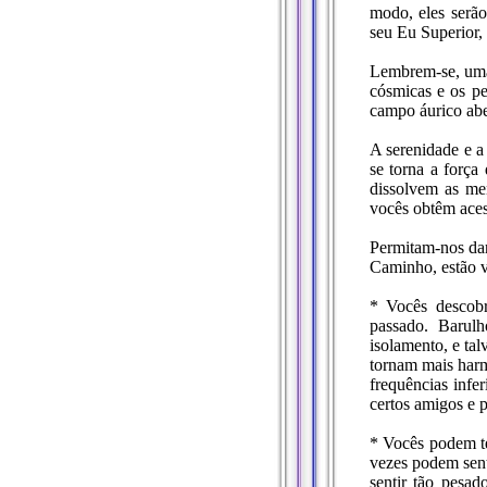
modo, eles serão
seu Eu Superior, 
Lembrem-se, uma 
cósmicas e os pe
campo áurico ab
A serenidade e a
se torna a força
dissolvem as me
vocês obtêm aces
Permitam-nos dar
Caminho, estão 
* Vocês descobr
passado. Barulh
isolamento, e tal
tornam mais harm
frequências inf
certos amigos e p
* Vocês podem te
vezes podem sent
sentir tão pesa