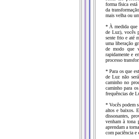
forma física est
da transformação
mais velha ou um 
* À medida que a
de Luz), vocês 
sente frio e até
uma liberação gr
de modo que vo
rapidamente e e
processo transfo
* Para os que est
de Luz não será
caminho no proc
caminho para os 
frequências de L
* Vocês podem s
altos e baixos. 
dissonantes, pr
venham à tona p
aprendam a torna
com paciência e 