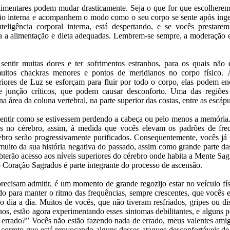
limentares podem mudar drasticamente. Seja o que for que escolhere
ção interna e acompanhem o modo como o seu corpo se sente após inge
teligência corporal interna, está despertando, e se vocês prestarem
ra a alimentação e dieta adequadas. Lembrem-se sempre, a moderação e
ntir muitas dores e ter sofrimentos estranhos, para os quais não e
muitos chackras menores e pontos de meridianos no corpo físico.
riores de Luz se esforçam para fluir por todo o corpo, elas podem enc
e junção críticos, que podem causar desconforto. Uma das regiõe
na área da coluna vertebral, na parte superior das costas, entre as escápu
ntir como se estivessem perdendo a cabeça ou pelo menos a memória.
is no cérebro, assim, à medida que vocês elevam os padrões de freq
rebro serão progressivamente purificados. Consequentemente, vocês já
muito da sua história negativa do passado, assim como grande parte das
bterão acesso aos níveis superiores do cérebro onde habita a Mente Sag
o Coração Sagrados é parte integrante do processo de ascensão.
ecisam admitir, é um momento de grande regozijo estar no veículo fís
do para manter o ritmo das frequências, sempre crescentes, que vocês e
dia a dia. Muitos de vocês, que não tiveram resfriados, gripes ou dist
nos, estão agora experimentando esses sintomas debilitantes, e alguns
 errado?” Vocês não estão fazendo nada de errado, meus valentes amig
 correto que está provocando alguns desses ataques desconfortáveis de 