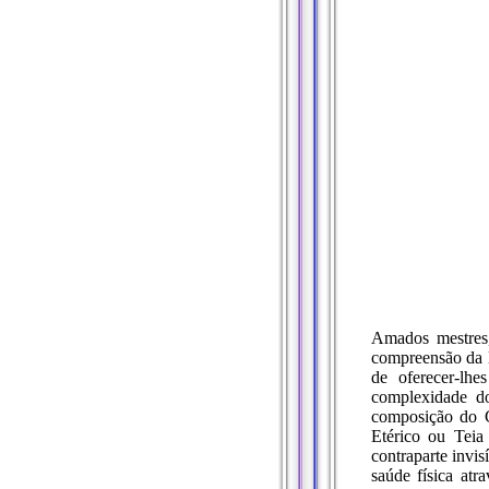
Amados mestres
compreensão da 
de oferecer-lh
complexidade do
composição do C
Etérico ou Teia 
contraparte invis
saúde física atr