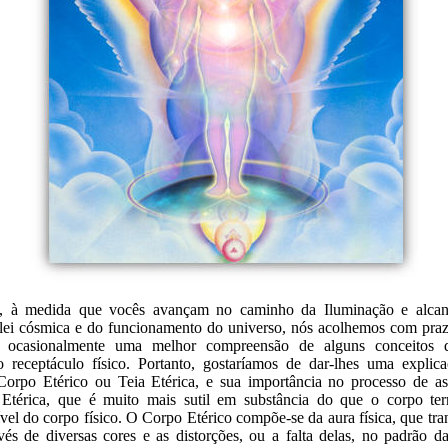
, à medida que vocês avançam no caminho da Iluminação e alca
lei cósmica e do funcionamento do universo, nós acolhemos com praz
es ocasionalmente uma melhor compreensão de alguns conceitos
 receptáculo físico. Portanto, gostaríamos de dar-lhes uma explic
orpo Etérico ou Teia Etérica, e sua importância no processo de a
Etérica, que é muito mais sutil em substância do que o corpo terre
ível do corpo físico. O Corpo Etérico compõe-se da aura física, que tra
avés de diversas cores e as distorções, ou a falta delas, no padrão d