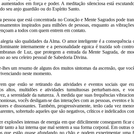
 aumentados em força e poder. A meditação silenciosa está escutand
do seu anjo guardião ou do Espírito Santo.
pessoa que está concentrada no Coração e Mente Sagrados pode trans
nsamentos inspirados para milhões de pessoas, enquanto as vibraçõe
ençoam a todos com quem entrem em contato.
 alegria são qualidades da Alma. O amor inteligente é a consequência
 dominante internamente e a personalidade egoica é trazida sob contr
mbranas de Luz, que protegem a entrada da Mente Sagrada, de mo
so ao seu celeiro pessoal de Sabedoria Divina.
-lhes um resumo de alguns dos muitos sintomas da ascensão, que vocês
vivenciando neste momento.
em que estão se retirando das atividades e eventos sociais que e
os altos, multidões e atividades tumultuosas perturbam-nos, e vo
vez, a serenidade da natureza. À medida que suas frequências vibracion
oniosas, vocês desligam-se das interações com as pessoas, eventos e 
eriores e dissonantes. Também, progressivamente, terão cada vez m
arentes, sobretudo aqueles que são negativos, críticos e indelicados co
r explosões intensas de energia em que dificilmente conseguem ficar 
ir tanto a luz interna que mal sentem a sua forma corporal. Em outras 
dos que estão quase afundando no chão e podem experimentar uma f