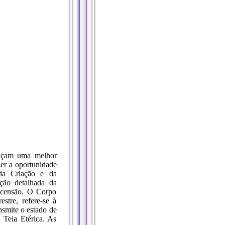
nçam uma melhor
er a oportunidade
 da Criação e da
ação detalhada da
scensão. O Corpo
stre, refere-se à
nsmite o estado de
a Teia Etérica. As