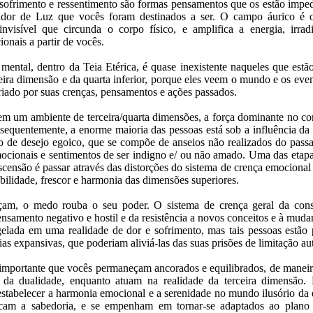
sofrimento e ressentimento são formas pensamentos que os estão imped
tador de Luz que vocês foram destinados a ser. O campo áurico é 
invisível que circunda o corpo físico, e amplifica a energia, irra
ionais a partir de vocês.
mental, dentro da Teia Etérica, é quase inexistente naqueles que estã
ceira dimensão e da quarta inferior, porque eles veem o mundo e os eve
 criado por suas crenças, pensamentos e ações passados.
m um ambiente de terceira/quarta dimensões, a força dominante no co
nsequentemente, a enorme maioria das pessoas está sob a influência da
o de desejo egoico, que se compõe de anseios não realizados do pas
mocionais e sentimentos de ser indigno e/ ou não amado. Uma das etap
scensão é passar através das distorções do sistema de crença emocional
bilidade, frescor e harmonia das dimensões superiores.
am, o medo rouba o seu poder. O sistema de crença geral da cons
nsamento negativo e hostil e da resistência a novos conceitos e à muda
elada em uma realidade de dor e sofrimento, mas tais pessoas estão 
ias expansivas, que poderiam aliviá-las das suas prisões de limitação au
mportante que vocês permaneçam ancorados e equilibrados, de maneira
l da dualidade, enquanto atuam na realidade da terceira dimensão
 estabelecer a harmonia emocional e a serenidade no mundo ilusório da
am a sabedoria, e se empenham em tornar-se adaptados ao plano 