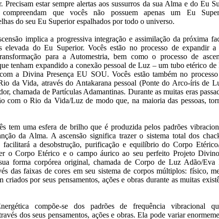
r. Precisam estar sempre alertas aos sussurros da sua Alma e do Eu S
e compreendam que vocês não possuem apenas um Eu Superi
lhas do seu Eu Superior espalhados por todo o universo.
censão implica a progressiva integração e assimilação da próxima fac
s elevada do Eu Superior. Vocês estão no processo de expandir a
transformação para a Automestria, bem como o processo de ascen
que tenham expandido a conexão pessoal de Luz – um tubo etérico de 
 com a Divina Presença EU SOU. Vocês estão também no processo d
io da Vida, através do Antakarana pessoal (Ponte do Arco-íris de L
dor, chamada de Partículas Adamantinas. Durante as muitas eras passa
ão com o Rio da Vida/Luz de modo que, na maioria das pessoas, to
s tem uma esfera de brilho que é produzida pelos padrões vibracio
nção da Alma. A ascensão significa trazer o sistema total dos chac
e facilitará a desobstrução, purificação e equilíbrio do Corpo Etéri
ter o Corpo Etérico e o campo áurico ao seu perfeito Projeto Divino
sua forma corpórea original, chamada de Corpo de Luz Adão/Ev
és das faixas de cores em seu sistema de corpos múltiplos: físico, m
m criados por seus pensamentos, ações e obras durante as muitas existê
nergética compõe-se dos padrões de frequência vibracional q
través dos seus pensamentos, ações e obras. Ela pode variar enormem