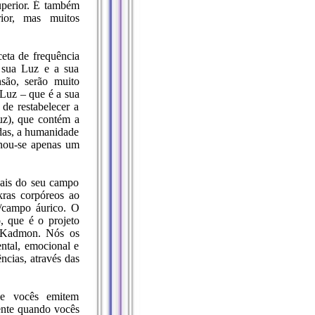
uperior. É também
or, mas muitos
eta de frequência
 sua Luz e a sua
são, serão muito
Luz – que é a sua
e restabelecer a
uz), que contém a
das, a humanidade
rnou-se apenas um
nais do seu campo
kras corpóreos ao
co/campo áurico. O
, que é o projeto
a Kadmon. Nós os
ental, emocional e
ncias, através das
ue vocês emitem
ente quando vocês