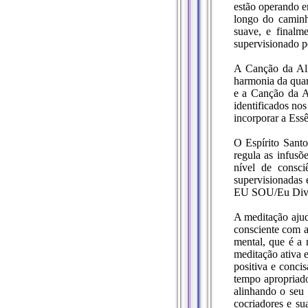
estão operando e
longo do caminh
suave, e final
supervisionado p
A Canção da Alm
harmonia da quar
e a Canção da A
identificados no
incorporar a Essê
O Espírito Santo
regula as infusõ
nível de consci
supervisionadas 
EU SOU/Eu Div
A meditação ajud
consciente com as
mental, que é a 
meditação ativa 
positiva e conci
tempo apropriado
alinhando o seu 
cocriadores e s