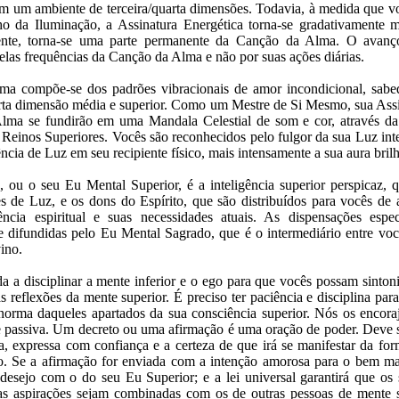
m um ambiente de terceira/quarta dimensões. Todavia, à medida que v
o da Iluminação, a Assinatura Energética torna-se gradativamente 
mente, torna-se uma parte permanente da Canção da Alma. O avan
elas frequências da Canção da Alma e não por suas ações diárias.
a compõe-se dos padrões vibracionais de amor incondicional, sabedo
ta dimensão média e superior. Como um Mestre de Si Mesmo, sua Assi
lma se fundirão em uma Mandala Celestial de som e cor, através da
s Reinos Superiores. Vocês são reconhecidos pelo fulgor da sua Luz int
ncia de Luz em seu recipiente físico, mais intensamente a sua aura brilh
, ou o seu Eu Mental Superior, é a inteligência superior perspicaz, 
es de Luz, e os dons do Espírito, que são distribuídos para vocês de
ência espiritual e suas necessidades atuais. As dispensações esp
e difundidas pelo Eu Mental Sagrado, que é o intermediário entre voc
ino.
a a disciplinar a mente inferior e o ego para que vocês possam sinton
 reflexões da mente superior. É preciso ter paciência e disciplina para 
norma daqueles apartados da sua consciência superior. Nós os encoraj
e passiva. Um decreto ou uma afirmação é uma oração de poder. Deve 
sa, expressa com confiança e a certeza de que irá se manifestar da f
. Se a afirmação for enviada com a intenção amorosa para o bem mai
desejo com o do seu Eu Superior; e a lei universal garantirá que os
uas aspirações sejam combinadas com os de outras pessoas de mente 