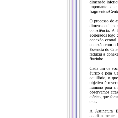
dimensão inferio
importante qu
fragmentos/Cente
O processo de as
dimensional mai
consciência. A 
acelerados logo 
conexão central
conexão com o R
Essência do Cria
reduziu a conex
fiozinho.
Cada um de você
áurico e pela Ca
equilíbrio, o qu
objetivo é rever
humano para a 
observamos atrav
etérico, que fora
eras.
A Assinatura E
cotidianamente a