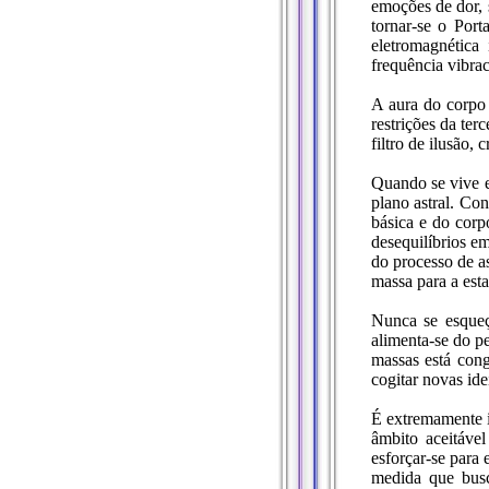
emoções de dor, 
tornar-se o Por
eletromagnética 
frequência vibrac
A aura do corpo 
restrições da ter
filtro de ilusão,
Quando se vive e
plano astral. Co
básica e do corp
desequilíbrios e
do processo de a
massa para a esta
Nunca se esqueç
alimenta-se do pe
massas está cong
cogitar novas ide
É extremamente i
âmbito aceitáve
esforçar-se para
medida que busc