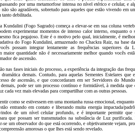
á passando por uma metamorfose intensa no nível etérico e celular, e a
 não são agradáveis, sobretudo para aqueles que estão vivendo em u
tanto debilitada.
 Kundalini (Fogo Sagrado) começa a elevar-se em sua coluna vertebra
podem experimentar momentos de intenso calor interno, enquanto o s
 mesmo fica pegajoso. Este é o motivo pelo qual, inicialmente, é melh
adativa do Fogo Kundalini, armazenado no Chackra Raiz, na base da 
cês possam integrar lentamente as frequências superiores da 
m maior quantidade não é necessariamente melhor quando vocês est
rmador de ascensão.
ão nas fases iniciais do processo, a experiência da integração das frequ
 dramática demais. Contudo, para aquelas Sementes Estelares que 
esso de ascensão, e que concordaram em ser Servidores do Mundo,
demais, pode ser um processo contínuo e formidável, à medida que e
uz cada vez mais elevadas para compartilhar com as outras pessoas.
entir como se estivessem em uma montanha russa emocional, enquanto
Estão entrando em contato e liberando muita energia impactada/padrõ
ovindos de um nível celular profundo, e é importante permitir que 
ara que possam ser transmutados na substância de Luz purificada.
r-se um observador do que está ocorrendo, e objetivamente vejam, pro
compreensão amorosas o que lhes está sendo revelado.