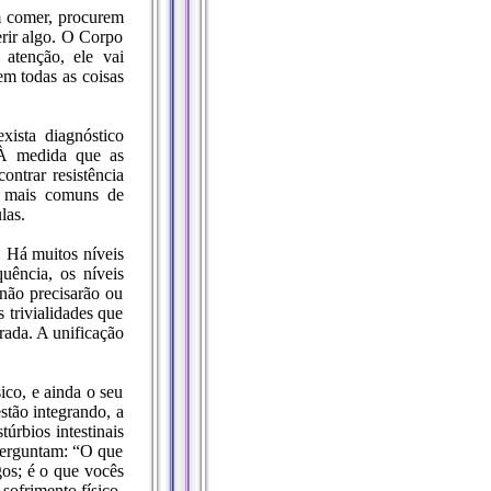
m comer, procurem
rir algo. O Corpo
 atenção, ele vai
m todas as coisas
xista diagnóstico
 À medida que as
ontrar resistência
s mais comuns de
las.
 Há muitos níveis
uência, os níveis
 não precisarão ou
 trivialidades que
rada. A unificação
ico, e ainda o seu
stão integrando, a
úrbios intestinais
 perguntam: “O que
os; é o que vocês
sofrimento físico.