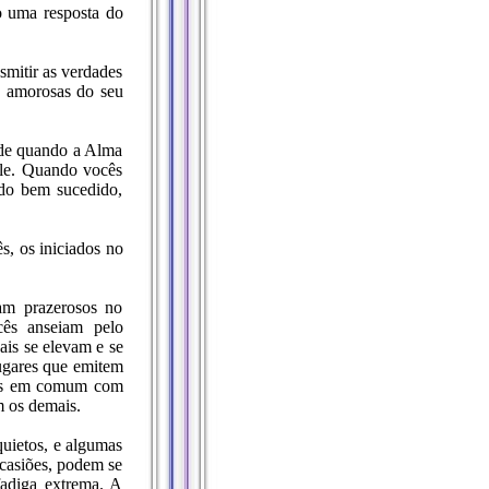
o uma resposta do
mitir as verdades
s amorosas do seu
 de quando a Alma
ole. Quando vocês
do bem sucedido,
, os iniciados no
ram prazerosos no
cês anseiam pelo
ais se elevam e se
lugares que emitem
enos em comum com
m os demais.
quietos, e algumas
ocasiões, podem se
adiga extrema. A