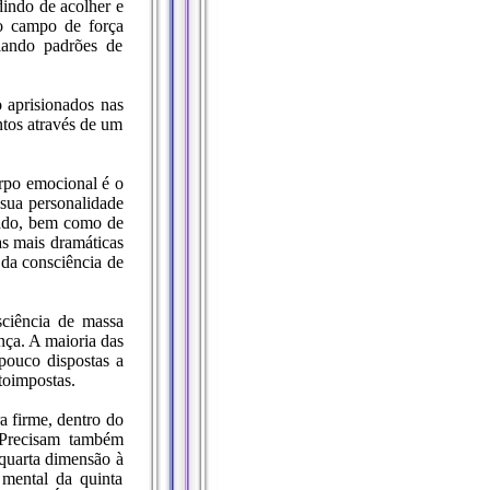
indo de acolher e
o campo de força
diando padrões de
o aprisionados nas
ntos através de um
rpo emocional é o
 sua personalidade
sado, bem como de
as mais dramáticas
 da consciência de
ciência de massa
nça. A maioria das
pouco dispostas a
toimpostas.
 firme, dentro do
. Precisam também
 quarta dimensão à
mental da quinta