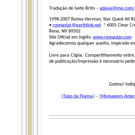
Tradução de Ivete Brito –
adavai@me.com
/
1998-2007 Ronna Herman, Star Quest All Ri
•
ronnastar@earthlink.net
* 6005 Clear Cre
Reno, NV 89502
Site Oficial em Inglês:
www.ronnastar.com
Agradecemos qualquer auxílio, inspirado em
Livre para Cópia, Compartilhamento entre
de publicação/impressão é necessário pedir 
Gostou! Indiq
|
Topo da Página
| - |
Mensagem Anter