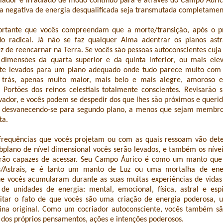
iador é irradiado de modo contínuo para e através do Campo Áuri
a negativa de energia desqualificada seja transmutada completamen
ortante que vocês compreendam que a morte/transição, após o pr
radical. Já não se faz qualquer Alma adentrar os planos astr
z de reencarnar na Terra. Se vocês são pessoas autoconscientes cuj
dimensões da quarta superior e da quinta inferior, ou mais elev
e levados para um plano adequado onde tudo parece muito com 
trás, apenas muito maior, mais belo e mais alegre, amoroso e 
 Portões dos reinos celestiais totalmente conscientes. Revisarão 
dor, e vocês podem se despedir dos que lhes são próximos e querido
 desvanecendo-se para segundo plano, a menos que sejam membros
ta.
 frequências que vocês projetam ou com as quais ressoam vão det
plano de nível dimensional vocês serão levados, e também os níve
rão capazes de acessar. Seu Campo Áurico é como um manto que 
os/Astrais, e é tanto um manto de Luz ou uma mortalha de ene
e vocês acumularam durante as suas muitas experiências de vidas
de unidades de energia: mental, emocional, física, astral e espi
itar o fato de que vocês são uma criação de energia poderosa, 
vina original. Como um cocriador autoconsciente, vocês também s
 dos próprios pensamentos, ações e intenções poderosos.