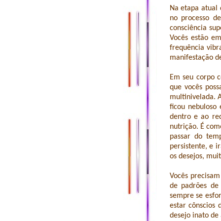
Na etapa atual 
no processo de
consciência su
Vocês estão em
frequência vib
manifestação de
Em seu corpo ce
que vocês poss
multinivelada.
ficou nebuloso 
dentro e ao re
nutrição. É co
passar do temp
persistente, e 
os desejos, mui
Vocês precisam
de padrões de
sempre se esfo
estar cônscios
desejo inato de