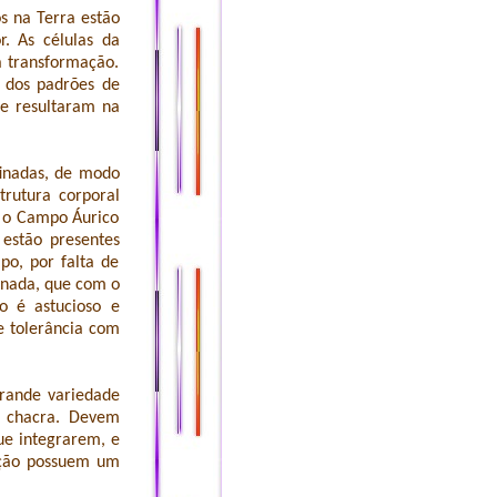
os na Terra estão
. As células da
a transformação.
 dos padrões de
ue resultaram na
finadas, de modo
trutura corporal
 o Campo Áurico
 estão presentes
o, por falta de
inada, que com o
o é astucioso e
e tolerância com
rande variedade
e chacra. Devem
ue integrarem, e
iação possuem um