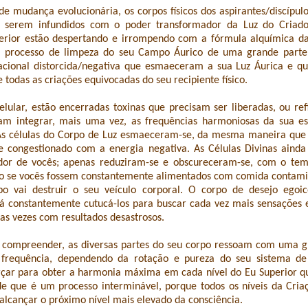
de mudança evolucionária, os corpos físicos dos aspirantes/discípul
 serem infundidos com o poder transformador da Luz do Criador
perior estão despertando e irrompendo com a fórmula alquímica d
 processo de limpeza do seu Campo Áurico de uma grande parte
racional distorcida/negativa que esmaeceram a sua Luz Áurica e q
 todas as criações equivocadas do seu recipiente físico.
lular, estão encerradas toxinas que precisam ser liberadas, ou re
am integrar, mais uma vez, as frequências harmoniosas da sua es
 As células do Corpo de Luz esmaeceram-se, da mesma maneira que
e congestionado com a energia negativa. As Células Divinas ainda
dor de vocês; apenas reduziram-se e obscureceram-se, com o temp
mo se vocês fossem constantemente alimentados com comida contam
o vai destruir o seu veículo corporal. O corpo de desejo egoic
irá constantemente cutucá-los para buscar cada vez mais sensações 
tas vezes com resultados desastrosos.
 compreender, as diversas partes do seu corpo ressoam com uma g
 frequência, dependendo da rotação e pureza do seu sistema d
rçar para obter a harmonia máxima em cada nível do Eu Superior q
 de que é um processo interminável, porque todos os níveis da Cr
 alcançar o próximo nível mais elevado da consciência.