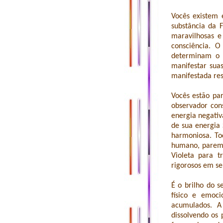
Vocês existem 
substância da 
maravilhosas e
consciência. 
determinam o r
manifestar sua
manifestada res
Vocês estão pa
observador con
energia negativ
de sua energia
harmoniosa. To
humano, parem,
Violeta para t
rigorosos em se
É o brilho do 
físico e emoci
acumulados. A
dissolvendo os 