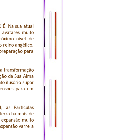
É. Na sua atual
s avatares muito
róximo nível de
 reino angélico,
preparação para
 a transformação
nção da Sua Alma
o ilusório supor
imensões para um
, as Partículas
Terra há mais de
 expansão muito
expansão varre a