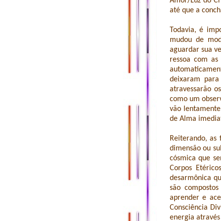
Amor/Luz do Cr
até que a conch
Todavia, é imp
mudou de modo 
aguardar sua ve
ressoa com as 
automaticament
deixaram para 
atravessarão os
como um observa
vão lentamente
de Alma imedia
Reiterando, as
dimensão ou sub
cósmica que se
Corpos Etéric
desarmônica qu
são compostos 
aprender e ace
Consciência Di
energia através