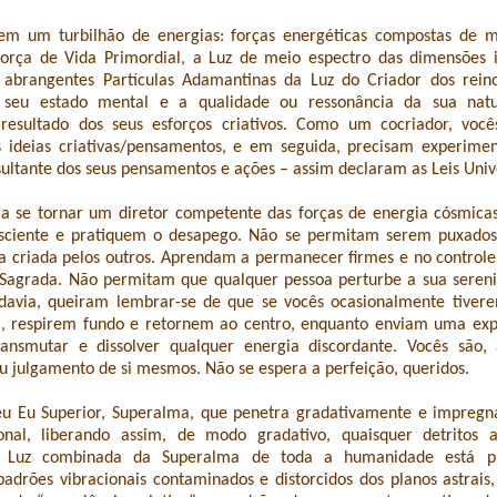
em um turbilhão de energias: forças energéticas compostas de m
Força de Vida Primordial, a Luz de meio espectro das dimensões i
 abrangentes Partículas Adamantinas da Luz do Criador dos reino
O seu estado mental e a qualidade ou ressonância da sua nat
esultado dos seus esforços criativos. Como um cocriador, voc
s ideias criativas/pensamentos, e em seguida, precisam experime
ultante dos seus pensamentos e ações – assim declaram as Leis Univ
ra se tornar um diretor competente das forças de energia cósmic
sciente e pratiquem o desapego. Não se permitam serem puxados 
a criada pelos outros. Aprendam a permanecer firmes e no controle
 Sagrada. Não permitam que qualquer pessoa perturbe a sua seren
davia, queiram lembrar-se de que se vocês ocasionalmente tiv
 respirem fundo e retornem ao centro, enquanto enviam uma ex
ransmutar e dissolver qualquer energia discordante. Vocês são, 
u julgamento de si mesmos. Não se espera a perfeição, queridos.
seu Eu Superior, Superalma, que penetra gradativamente e impregn
onal, liberando assim, de modo gradativo, quaisquer detritos as
 Luz combinada da Superalma de toda a humanidade está pr
padrões vibracionais contaminados e distorcidos dos planos astrais