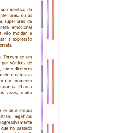
odo idêntico da
nferiores, ou as
s superiores da
ureza emocional
ês vão moldar e
ntar a expressão
ersais.
as. Tornem-se um
por vórtices de
, como diretores
idade e natureza
erem um momento
plosão da Chama
às vezes, muito
a os seus corpos
trais negativos
ogressivamente
, que no passado