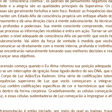
 de “consciência coletiva”, os padrões de pensamento negativos 
dade e a alegria são as qualidades principais da Superalma. Os
soas são geralmente fortuitos e sem foco. Reduzir as frequências da
anter um Estado Alfa de consciência propicia um enfoque afiado do
nsamento e dá uma direção clara à mente subconsciente. As técnicas
s profundas e poderosas. Sua mente consciente compreende, ma
ue processa as informações recebidas e entra em ação. Tornar-se u
anter o nível adequado de consciência Alfa vai permitir que vocês f
ubconsciente. Vai além da força de vontade à medida que você
omunicar-se diretamente com a mente interna, profunda e instinti
se encontrarão naturalmente tomando suas melhores decisões e rea
cançar seus objetivos.
ascensão começa quando o Eu Alma retomou sua posição adequada 
mo se um interruptor de ignição fosse ligado dentro do seu DNA, que
o Corpo de Luz Adão/Eva Kadmon. Uma série de codificações laten
requências superiores de Luz que vocês começaram a integrar
 Luz contêm codificações específicas de cor e harmônicos que vão
os dentro da forma corpórea. Gradativamente, as células começarã
uz, e essas células sustentadoras de Luz começarão a impregnar e af
transmutação é então iniciado, por meio do qual as toxinas, tra