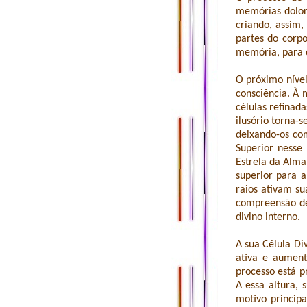
memórias dolor
criando, assim,
partes do corp
memória, para c
O próximo nível
consciência. À 
células refinad
ilusório torna-
deixando-os co
Superior nesse
Estrela da Alma
superior para 
raios ativam su
compreensão d
divino interno.
A sua Célula Di
ativa e aument
processo está p
A essa altura, 
motivo princip