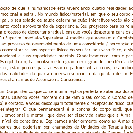
oção de que a humanidade está vivenciando quatro realidades 
 emocional e astral. No mundo físico/material, em que o seu corpo e
cipal, o seu estado de saúde determina quão interativos vocês sã
quanto vocês aproveitarão da experiência. Seu progresso para os rei
m processo de despertar gradual, em que vocês despertam para os 
Eu Superior imediato/Superalma. À medida que acessam o Caminho
o ao processo de desenvolvimento de uma consciência / percepção c
concentrar-se nos aspectos físicos do seu Ser: seu vaso físico, o s
mocional e suas capacidades mentais. Gradativamente, com o pas
ês equilibram, harmonizam e integram certo grau de consciência d
ísico, estão prontos para acessar os padrões vibracionais, a sabedori
das realidades da quarta dimensão superior e da quinta inferior. E
ezes chamamos de Ascensão na Consciência.
m Corpo Etérico que contém uma réplica perfeita e autêntica dos seu
onal. Quando vocês morrem ou deixam o seu corpo, o Cordão de
) é cortado, e vocês desocupam totalmente o receptáculo físico, q
esintegrar. O que permanecerá é a concha do corpo sutil, qu
al, emocional e mental, que deve ser dissolvida antes que a Alma 
 nível de consciência. Explicamos anteriormente como as Almas 
lugares que poderiam ser chamados de Unidades de Terapia Int