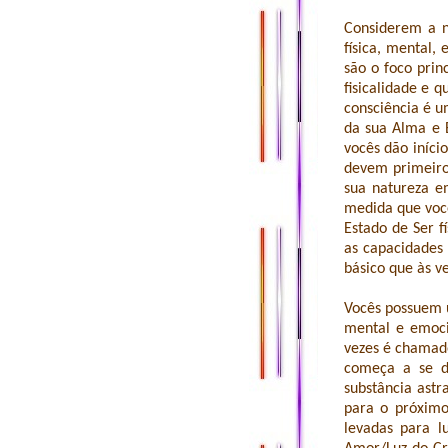
Considerem a n
física, mental,
são o foco prin
fisicalidade e 
consciência é u
da sua Alma e 
vocês dão iníci
devem primeiro 
sua natureza e
medida que voc
Estado de Ser f
as capacidades 
básico que às v
Vocês possuem u
mental e emoci
vezes é chamado
começa a se d
substância astr
para o próximo
levadas para 