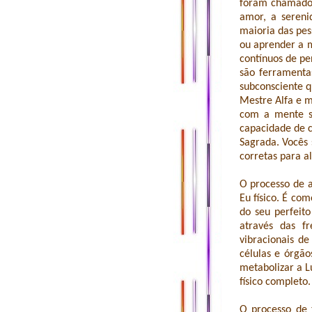
foram chamados
amor, a sereni
maioria das pes
ou aprender a m
contínuos de pe
são ferramenta
subconsciente q
Mestre Alfa e m
com a mente s
capacidade de c
Sagrada. Vocês 
corretas para al
O processo de 
Eu físico. É co
do seu perfeit
através das f
vibracionais de
células e órgã
metabolizar a L
físico completo.
O processo de 