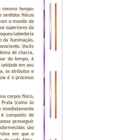
ao mesmo tempo:
 sentidos físicos
o com o mundo da
nos superiores da
toques/sabedoria
 da Iluminação,
onsciente. Vocês
istema de chacra,
sar do tempo, à
e unidade em seu
a, os atributos e
sse é o processo
s corpos físico,
 Prata (como às
ue imediatamente
e é composto de
possa prosseguir
adormecidas são
ensiva em que o