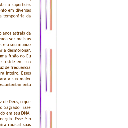
ir à superfície,
ento em diversas
da temporária da
lanos astrais da
 cada vez mais as
e, e o seu mundo
çar a desmoronar,
 uma fusão do Eu
e reside em sua
uz de frequência
a inteiro. Esses
para a sua maior
escontentamento
z de Deus, o que
o Sagrado. Esse
cado em seu DNA.
nergia. Esse é o
ra radical suas