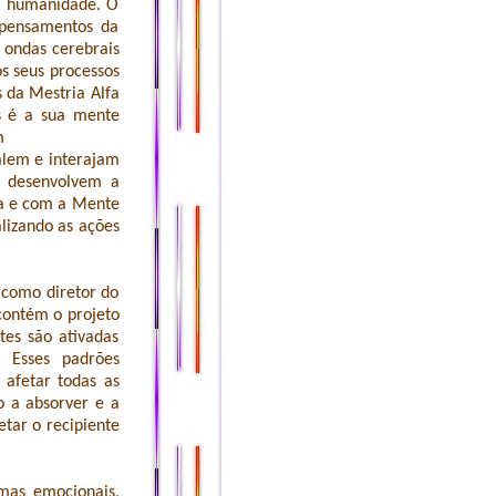
da humanidade. O
 pensamentos da
s ondas cerebrais
s seus processos
 da Mestria Alfa
s é a sua mente
m
alem e interajam
s desenvolvem a
va e com a Mente
lizando as ações
como diretor do
 contém o projeto
tes são ativadas
. Esses padrões
 afetar todas as
o a absorver e a
etar o recipiente
umas emocionais,