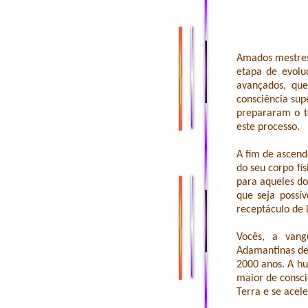
Amados mestres
etapa de evolu
avançados, qu
consciência sup
prepararam o t
este processo.
A fim de ascend
do seu corpo fí
para aqueles do
que seja possí
receptáculo de 
Vocês, a vang
Adamantinas de 
2000 anos. A h
maior de consci
Terra e se acel