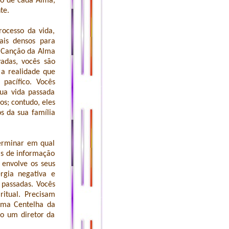
co de cada Alma,
te.
ocesso da vida,
ais densos para
a Canção da Alma
adas, vocês são
a realidade que
pacífico. Vocês
sua vida passada
s; contudo, eles
 da sua família
erminar em qual
is de informação
envolve os seus
rgia negativa e
 passadas. Vocês
ritual. Precisam
uma Centelha da
ão um diretor da