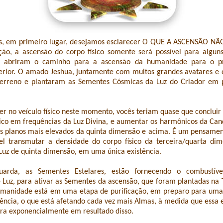
, em primeiro lugar, desejamos esclarecer O QUE A ASCENSÃO NÃO 
ção, a ascensão do corpo físico somente será possível para algun
e abriram o caminho para a ascensão da humanidade para o p
erior. O amado Jeshua, juntamente com muitos grandes avatares e o
erreno e plantaram as Sementes Cósmicas da Luz do Criador em 
er no veículo físico neste momento, vocês teriam quase que concluir
sico em frequências da Luz Divina, e aumentar os harmônicos da Ca
s planos mais elevados da quinta dimensão e acima. É um pensament
vel transmutar a densidade do corpo físico da terceira/quarta d
Luz de quinta dimensão, em uma única existência.
uarda, as Sementes Estelares, estão fornecendo o combustível
Luz, para ativar as Sementes da ascensão, que foram plantadas na 
umanidade está em uma etapa de purificação, em preparo para uma
ência, o que está afetando cada vez mais Almas, à medida que essa 
era exponencialmente em resultado disso.