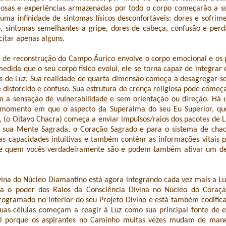
osas e experiências armazenadas por todo o corpo começarão a sub
 uma infinidade de sintomas físicos desconfortáveis: dores e sofrim
o, sintomas semelhantes a gripe, dores de cabeça, confusão e per
itar apenas alguns.
 de reconstrução do Campo Áurico envolve o corpo emocional e os p
medida que o seu corpo físico evolui, ele se torna capaz de integrar
as de Luz. Sua realidade de quarta dimensão começa a desagregar-s
se distorcido e confuso. Sua estrutura de crença religiosa pode come
m a sensação de vulnerabilidade e sem orientação ou direção. Há
 momento em que o aspecto da Superalma do seu Eu Superior, qu
, (o Oitavo Chacra) começa a enviar impulsos/raios dos pacotes de L
a sua Mente Sagrada, o Coração Sagrado e para o sistema de chacr
as capacidades intuitivas e também contêm as informações vitais 
e quem vocês verdadeiramente são e podem também ativar um d
vina do Núcleo Diamantino está agora integrando cada vez mais a Lu
a o poder dos Raios da Consciência Divina no Núcleo do Coraçã
rogramado no interior do seu Projeto Divino e está também codifi
suas células começam a reagir à Luz como sua principal fonte de e
al porque os aspirantes no Caminho muitas vezes mudam de manei