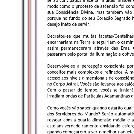
serão convidados a aceitar muitas missões 
modo como o processo de ascensão foi conc
sua Consciência Divina, mas também vão 
porque no fundo do seu Coração Sagrado 
desejo inato de servir.
Decretou-se que muitas facetas/Centelha
encarnariam na Terra e seguiriam o caminh
assim permaneceram através das Eras. 
passaram pelo portal da iluminação e obtiv
Desenvolve-se a percepção consciente po
conceitos mais complexos e refinados. À 
acesso aos níveis dimensionais de consciên
no Corpo Astral. Vocês são levados aos sal
Com o passar do tempo, vocês se juntarã
irradiam ondas de Partículas Adamantinas da
Como vocês vão saber quando estarão qualif
dos Servidores do Mundo? Serão automati
ressoar com a quarta dimensão média e a
estejam verdadeiramente envidando esforç
quando começarem a ver o melhor naqueles