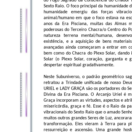
do Fogo Sagrado da Consciência do Criador f
Sexto Raio. O foco principal da humanidade du
humanidade emergiu das forças vibracion
animal/humano em que o foco estava na esca
anos da Era Pisciana, muitas das Almas 
poderosas do Terceiro Chacra/o Centro do Po
natureza terrena mental/humana, desenvol
existência, e a aquisição de bens materiai
avançadas ainda começaram a entrar em con
bem como do Chacra do Plexo Solar, dando i
Solar (o Plexo Solar, coração, garganta 
despertar espiritual gradativamente.
Neste Subuniverso, o padrão geométrico sagr
retratou a Trindade unificada de nosso Deus
URIEL e LADY GRAÇA são os portadores do Sex
Divina da Era Pisciana. O Arcanjo Uriel é 
Graça incorporam as virtudes, aspectos e atr
misericórdia, graça e fé. Esse é o Raio da p
vibracionais do Sexto Raio que o amado Senh
muitos outros grandes Seres de Luz, ancorar
transformação. Eles vieram à Terra para 
ressurreição e ascensão. Uma grande host