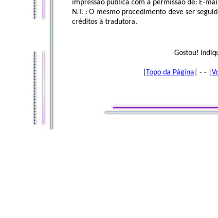
impressão pública com a permissão de: E-mai
N.T. : O mesmo procedimento deve ser seguido 
créditos à tradutora.
Gostou! Indiq
|
Topo da Página
| - - |
V