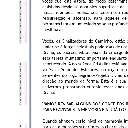
vocês que está agora, de modo determina
assistidos desde os domínios superiores d
nossas mentes à medida que todos nós irra
ressurreição e ascensão. Para aqueles de
permaneciam em um estado se sono profundo; 
inestimável.
Vocês, os Sinalizadores do Caminho, estã
juntar-se à forças celestiais poderosas de 
Divino, os padrões vibracionais da emergent
essa tarefa muitíssimo importante enquanto
acontecendo. A nova Rede Cristalina está ago
vocês, as Sementes Estelares, começarem a a
Sementes do Fogo Sagrado/Projeto Divino d
direção ao mundo da forma. Esta é a sua
estiveram preparando durante esses anos c
Divina.
VAMOS REVISAR ALGUNS DOS CONCEITOS 
PARA REAVIVAR SUA MEMÓRIA E AJUDÁ-LOS 
Quando atingem certo nível de harmonia int
para as dimensões superiores: o chacra da a