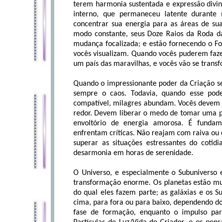
terem harmonia sustentada e expressão divi
interno, que permaneceu latente durante 
concentrar sua energia para as áreas de sua
modo constante, seus Doze Raios da Roda da
mudança focalizada; e estão fornecendo o Fo
vocês visualizam. Quando vocês puderem faze
um país das maravilhas, e vocês vão se trans
Quando o impressionante poder da Criação se
sempre o caos. Todavia, quando esse pode
compatível, milagres abundam. Vocês devem 
redor. Devem liberar o medo de tomar uma po
envoltório de energia amorosa. É funda
enfrentam críticas. Não reajam com raiva ou
superar as situações estressantes do cot
desarmonia em horas de serenidade.
O Universo, e especialmente o Subuniverso
transformação enorme. Os planetas estão mu
do qual eles fazem parte; as galáxias e os 
cima, para fora ou para baixo, dependendo d
fase de formação, enquanto o impulso pa