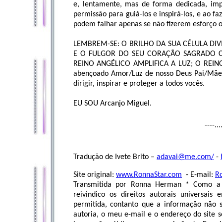
e, lentamente, mas de forma dedicada, im
permissão para guiá-los e inspirá-los, e ao fa
podem falhar apenas se não fizerem esforço o
LEMBREM-SE: O BRILHO DA SUA CÉLULA DI
E O FULGOR DO SEU CORAÇÃO SAGRADO C
REINO ANGÉLICO AMPLIFICA A LUZ; O REINO
abençoado Amor/Luz de nosso Deus Pai/Mãe 
dirigir, inspirar e proteger a todos vocês.
EU SOU Arcanjo Miguel.
----...
Tradução de Ivete Brito –
adavai@me.com
/
-
Site original:
www.RonnaStar.com
- E-mail:
R
Transmitida por Ronna Herman * Como a p
reivindico os direitos autorais universa
permitida, contanto que a informação não se
autoria, o meu e-mail e o endereço do site s