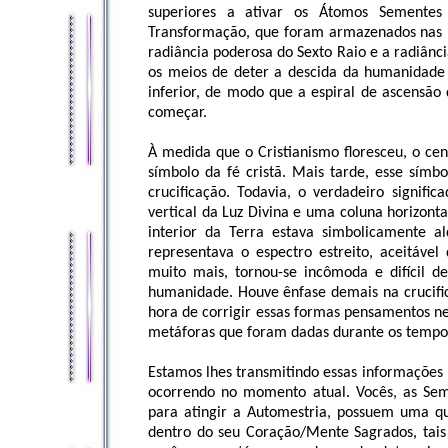
superiores a ativar os Átomos Semente
Transformação, que foram armazenados nas pr
radiância poderosa do Sexto Raio e a radiân
os meios de deter a descida da humanidade 
inferior, de modo que a espiral de ascensão 
começar.
À medida que o Cristianismo floresceu, o cen
símbolo da fé cristã. Mais tarde, esse símb
crucificação. Todavia, o verdadeiro signif
vertical da Luz Divina e uma coluna horizon
interior da Terra estava simbolicamente a
representava o espectro estreito, aceitável
muito mais, tornou-se incômoda e difícil d
humanidade. Houve ênfase demais na crucific
hora de corrigir essas formas pensamentos ne
metáforas que foram dadas durante os tempos
Estamos lhes transmitindo essas informações
ocorrendo no momento atual. Vocês, as Seme
para atingir a Automestria, possuem uma 
dentro do seu Coração/Mente Sagrados, tai