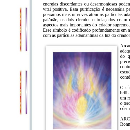
energias discordantes ou desarmoniosas podem
vital positiva. Essa purificação é necessária p
possamos mais uma vez atrair as partículas ada
pai/mãe, os dois círculos entrelaçados cria
aspectos mais importantes do criador supremo, 
Esse símbolo é codificado profundamente em no
com as partículas adamantinas da luz do criador
A
rca
adequ
do q
preci
cont
escu
conté
O cír
brilh
um ro
o ter
cósmi
ARC
Ronn