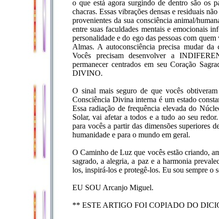
o que está agora surgindo de dentro são os pa
chacras. Essas vibrações densas e residuais não
provenientes da sua consciência animal/human
entre suas faculdades mentais e emocionais in
personalidade e do ego das pessoas com quem v
Almas. A autoconsciência precisa mudar da c
Vocês precisam desenvolver a INDIF
permanecer centrados em seu Coração Sa
DIVINO.
O sinal mais seguro de que vocês obtivera
Consciência Divina interna é um estado con
Essa radiação de frequência elevada do Núcl
Solar, vai afetar a todos e a tudo ao seu red
para vocês a partir das dimensões superiores 
humanidade e para o mundo em geral.
O Caminho de Luz que vocês estão criando, am
sagrado, a alegria, a paz e a harmonia prevale
los, inspirá-los e protegê-los. Eu sou sempre o 
EU SOU Arcanjo Miguel.
** ESTE ARTIGO FOI COPIADO DO DIC