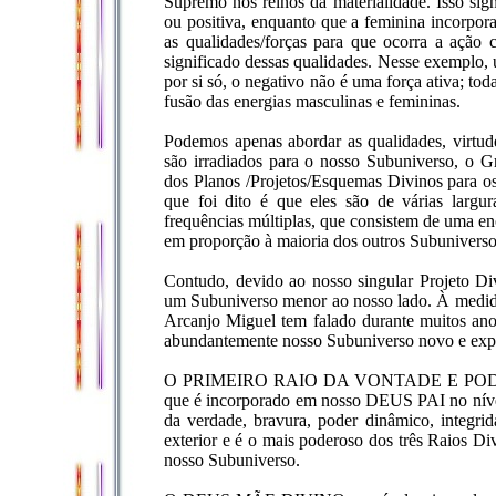
Supremo nos reinos da materialidade. Isso sign
ou positiva, enquanto que a feminina incorpor
as qualidades/forças para que ocorra a ação
significado dessas qualidades. Nesse exemplo, u
por si só, o negativo não é uma força ativa; to
fusão das energias masculinas e femininas.
Podemos apenas abordar as qualidades, virt
são irradiados para o nosso Subuniverso, o 
dos Planos /Projetos/Esquemas Divinos para o
que foi dito é que eles são de várias largu
frequências múltiplas, que consistem de uma 
em proporção à maioria dos outros Subuniverso
Contudo, devido ao nosso singular Projeto Di
um Subuniverso menor ao nosso lado. À medid
Arcanjo Miguel tem falado durante muitos ano
abundantemente nosso Subuniverso novo e exp
O PRIMEIRO RAIO DA VONTADE E PODER
que é incorporado em nosso DEUS PAI no nível
da verdade, bravura, poder dinâmico, integri
exterior e é o mais poderoso dos três Raios Di
nosso Subuniverso.