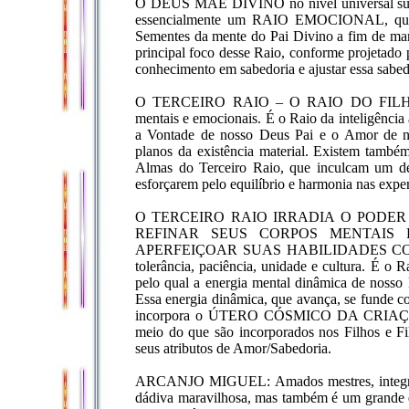
O DEUS MÃE DIVINO no nível universa
essencialmente um RAIO EMOCIONAL, que p
Sementes da mente do Pai Divino a fim de mani
principal foco desse Raio, conforme projetado 
conhecimento em sabedoria e ajustar essa sabe
O TERCEIRO RAIO – O RAIO DO FILHO E 
mentais e emocionais. É o Raio da inteligência a
a Vontade de nosso Deus Pai e o Amor de no
planos da existência material. Existem tamb
Almas do Terceiro Raio, que inculcam um des
esforçarem pelo equilíbrio e harmonia nas exper
O TERCEIRO RAIO IRRADIA O PODE
REFINAR SEUS CORPOS MENTAIS
APERFEIÇOAR SUAS HABILIDADES COCRIAT
tolerância, paciência, unidade e cultura. É o 
pelo qual a energia mental dinâmica de noss
Essa energia dinâmica, que avança, se funde 
incorpora o ÚTERO CÓSMICO DA CRIAÇÃO, 
meio do que são incorporados nos Filhos e F
seus atributos de Amor/Sabedoria.
ARCANJO MIGUEL: Amados mestres, integrar
dádiva maravilhosa, mas também é um grande d