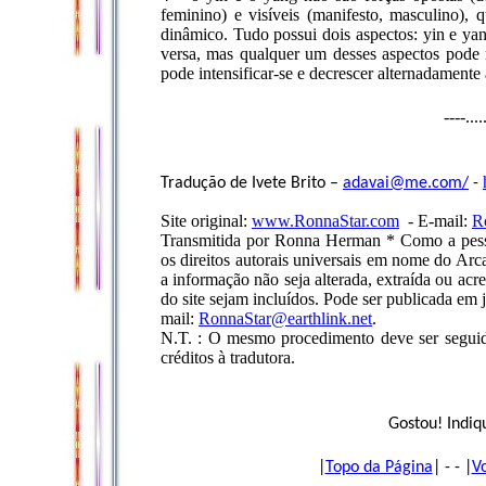
feminino) e visíveis (manifesto, masculino)
dinâmico. Tudo possui dois aspectos: yin e ya
versa, mas qualquer um desses aspectos pode m
pode intensificar-se e decrescer alternadamente
----...
Tradução de Ivete Brito –
adavai@me.com
/
-
Site original:
www.RonnaStar.com
- E-mail:
R
Transmitida por Ronna Herman * Como a pesso
os direitos autorais universais em nome do Arc
a informação não seja alterada, extraída ou acr
do site sejam incluídos. Pode ser publicada em 
mail:
RonnaStar@earthlink.net
.
N.T. : O mesmo procedimento deve ser seguido 
créditos à tradutora.
Gostou! Indiq
|
Topo da Página
| - - |
V