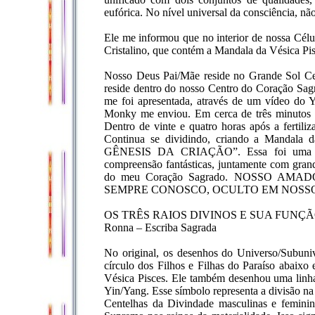
eufórica. No nível universal da consciência, nã
Ele me informou que no interior de nossa Cé
Cristalino, que contém a Mandala da Vésica Pis
Nosso Deus Pai/Mãe reside no Grande Sol Cen
reside dentro do nosso Centro do Coração Sag
me foi apresentada, através de um vídeo
Monky me enviou. Em cerca de três minutos d
Dentro de vinte e quatro horas após a fertili
Continua se dividindo, criando a Mandala
GÊNESIS DA CRIAÇÃO”. Essa foi uma epi
compreensão fantásticas, juntamente com grand
do meu Coração Sagrado. NOSSO AM
SEMPRE CONOSCO, OCULTO EM NOSS
OS TRÊS RAIOS DIVINOS E SUA FUNÇ
Ronna – Escriba Sagrada
No original, os desenhos do Universo/Subuni
círculo dos Filhos e Filhas do Paraíso abaixo 
Vésica Pisces. Ele também desenhou uma linh
Yin/Yang. Esse símbolo representa a divisão na 
Centelhas da Divindade masculinas e feminin