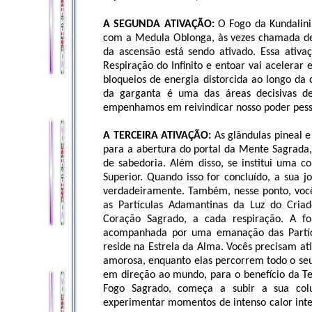
A SEGUNDA ATIVAÇÃO:
O Fogo da Kundalini 
com a Medula Oblonga, às vezes chamada de 
da ascensão está sendo ativado. Essa ativa
Respiração do Infinito e entoar vai acelera
bloqueios de energia distorcida ao longo da
da garganta é uma das áreas decisivas de
empenhamos em reivindicar nosso poder pesso
A TERCEIRA ATIVAÇÃO:
As glândulas pineal e
para a abertura do portal da Mente Sagrada,
de sabedoria. Além disso, se institui uma 
Superior. Quando isso for concluído, a sua j
verdadeiramente. Também, nesse ponto, vocês
as Partículas Adamantinas da Luz do Cria
Coração Sagrado, a cada respiração. A fo
acompanhada por uma emanação das Partícu
reside na Estrela da Alma. Vocês precisam ati
amorosa, enquanto elas percorrem todo o seu 
em direção ao mundo, para o benefício da Te
Fogo Sagrado, começa a subir a sua colu
experimentar momentos de intenso calor inter