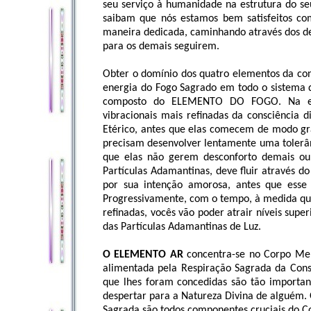
seu serviço à humanidade na estrutura do se
saibam que nós estamos bem satisfeitos com
maneira dedicada, caminhando através dos de
para os demais seguirem.
Obter o domínio dos quatro elementos da cons
energia do Fogo Sagrado em todo o sistema de
composto do ELEMENTO DO FOGO. Na etap
vibracionais mais refinadas da consciência 
Etérico, antes que elas comecem de modo grad
precisam desenvolver lentamente uma tolerân
que elas não gerem desconforto demais ou
Partículas Adamantinas, deve fluir através d
por sua intenção amorosa, antes que esse E
Progressivamente, com o tempo, à medida qu
refinadas, vocês vão poder atrair níveis su
das Partículas Adamantinas de Luz.
O ELEMENTO AR
concentra-se no Corpo Ment
alimentada pela Respiração Sagrada da Consc
que lhes foram concedidas são tão important
despertar para a Natureza Divina de alguém. O
Sagrada são todos componentes cruciais do C