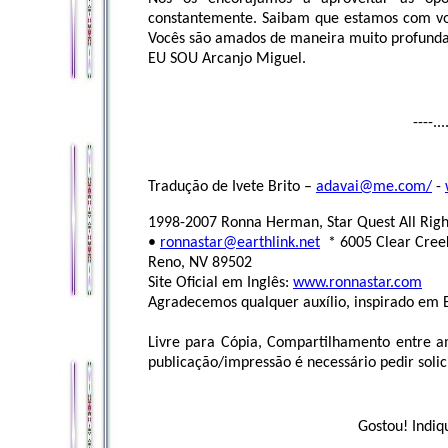
constantemente. Saibam que estamos com voc
Vocês são amados de maneira muito profunda
EU SOU Arcanjo Miguel.
----...
Tradução de Ivete Brito –
adavai@me.com
/
-
1998-2007 Ronna Herman, Star Quest All Righ
•
ronnastar@earthlink.net
* 6005 Clear Creek
Reno, NV 89502
Site Oficial em Inglês:
www.ronnastar.com
Agradecemos qualquer auxílio, inspirado em E
Livre para Cópia, Compartilhamento entre a
publicação/impressão é necessário pedir solici
Gostou! Indiq