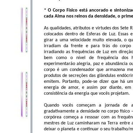
* O Corpo Físico está ancorado e sintoni
cada Alma nos reinos da densidade, o prime
As qualidades, atributos e virtudes dos Sete 
colocados dentro de Esferas de Luz. Essas 
girar a uma velocidade muito elevada, o q
irradiam da frente e para trás do corpo 
irradiando as frequências de Luz em direçã
bem como o nível de frequência dos h
experimentarão alegria, paz e abundância ou
corpo é um condensador que armazena mem
produtos de secreções das glândulas endócr
emitem. Portanto, pode-se dizer que há u
energia de amor, e assim por diante, em 
consistência da energia que vocês projetam.
Quando vocês começam a jornada de as
gradativamente a densidade no corpo físico
corpórea começa a ressoar com as frequênc
mestres de Luz caminharam na Terra entre 
deixar o planeta e continuar o seu trabalho/mi