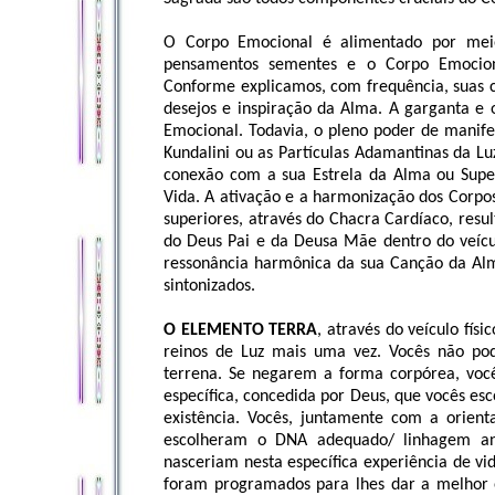
O Corpo Emocional é alimentado por m
pensamentos sementes e o Corpo Emocio
Conforme explicamos, com frequência, suas c
desejos e inspiração da Alma. A garganta e 
Emocional. Todavia, o pleno poder de mani
Kundalini ou as Partículas Adamantinas da L
conexão com a sua Estrela da Alma ou Supe
Vida. A ativação e a harmonização dos Corpos
superiores, através do Chacra Cardíaco, res
do Deus Pai e da Deusa Mãe dentro do veícul
ressonância harmônica da sua Canção da Alma
sintonizados.
O ELEMENTO TERRA
, através do veículo fís
reinos de Luz mais uma vez. Vocês não pod
terrena. Se negarem a forma corpórea, voc
específica, concedida por Deus, que vocês es
existência. Vocês, juntamente com a orient
escolheram o DNA adequado/ linhagem ance
nasceriam nesta específica experiência de vi
foram programados para lhes dar a melhor 