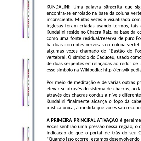
KUNDALINI: Uma palavra sânscrita que sign
encontra-se enrolado na base da coluna vert
inconsciente. Muitas vezes é visualizado co
inglesas foram criadas usando termos, tais
Kundalini reside no Chacra Raiz, na base da co
como uma fonte residual/reserva de puro Fo
há duas correntes nervosas na coluna verteb
algumas vezes chamado de “Bastão de Pode
vertebral. O símbolo do Caduceu, usado com
de duas serpentes entrelaçadas ao redor de 
esse símbolo na Wikipedia: http://en.wikiped
Por meio de meditação e de várias outras pr
elevar-se através do sistema de chacras, ao l
através dos chacras conduz a níveis diferent
Kundalini finalmente alcança o topo da cab
mística única, à medida que vocês são reconec
A PRIMEIRA PRINCIPAL ATIVAÇÃO
é geralmen
Vocês sentirão uma pressão nessa região, o 
indicação de que o portal de trás do seu C
“Quando isso ocorre, estamos desenvolvendo a