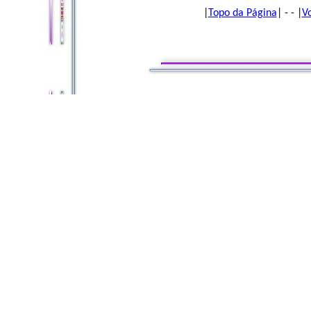
|
Topo da Página
| - - |
V