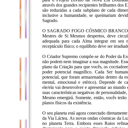
através dos grandes recipientes brilhantes dos 
são reduzidas a cada subplano de cada dimens
inclusive a humanidade, se queimariam devid
Sagrado.
O SAGRADO FOGO CÓSMICO BRANCO, as Part
Mestres de Si Mesmos despertos, deve circul
adequada para cada Alma integrar em seu n
receptáculo físico; o equilíbrio deve ser irrad
O Criador Supremo compõe-se do Poder da Essênc
não podem nem imaginar a sua magnitude. Esse
plano da Criação para que vocês, os cocriadore
poder potencial magnífico. Cada Ser humano 
potencial, que foram armazenadas dentro da est
mental, emocional e etérico). Depende de ca
ele/ela vai desenvolver e apresentar ao mundo
suas características negativas de personalidade
Mesmo emergirá. Somente, então, vocês terão 
planos físicos da existência.
O seu planeta está agora conectado diretamente
da Via Láctea. As novas ondas cósmicas da Lu
no planeta Terra. Embora esses Raios refina