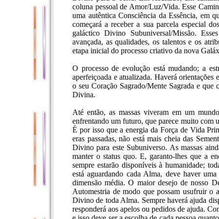
coluna pessoal de Amor/Luz/Vida. Esse Camin
uma autêntica Consciência da Essência, em qu
começará a receber a sua parcela especial do
galáctico Divino Subuniversal/Missão. Es
avançada, as qualidades, os talentos e os atri
etapa inicial do processo criativo da nova Galá
O processo de evolução está mudando; a estr
aperfeiçoada e atualizada. Haverá orientações 
o seu Coração Sagrado/Mente Sagrada e que c
Divina.
Até então, as massas viveram em um mundo d
enfrentando um futuro, que parece muito com 
É por isso que a energia da Força de Vida Pri
eras passadas, não está mais cheia das Sement
Divino para este Subuniverso. As massas aind
manter o status quo. E, garanto-lhes que a 
sempre estarão disponíveis à humanidade; tod
está aguardando cada Alma, deve haver uma 
dimensão média. O maior desejo de nosso Deu
Automestria de modo que possam usufruir o am
Divino de toda Alma. Sempre haverá ajuda disp
responderá aos apelos ou pedidos de ajuda. Cont
e isso deve ser a escolha de cada pessoa quan