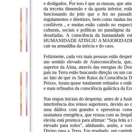
e desligados. Por isso é que as massas, que ain
da terceira dimensão e da quarta inferior, es
funcionando do jeito que o fez no passado
regulamentos e diretrizes, bem como muitas ins
confiáveis , e muitas estão caindo no esqueci
culturais, sociais e políticas no paradigma d
desafiadas. A consciência da humanidade es
HUMANIDADE ATINGIU A MAIORIDADE, e todo
cair na armadilha da inércia e do caos.
Felizmente, cada vez mais pessoas estão despert
um sentido elevado de Autoconsciência, que,
superior da Alma, através das energias do Des
país na Terra estão buscando direção ou um cam
ao fato de que os Sete Raios da Consciência D
Peixes, foram quase totalmente retirados e estã
e mais refinados da consciência galáctica da Er
Nas etapas iniciais do despertar, antes de a fu
interferência dos reinos superiores, devido ao 
uma dádiva com grandes e opressivas cons
assinatura energética, que ressoa com as freq
ele/ela está pronto/a para afirmar: “Seja feita
elevado para todos”, alinhando, assim, a vo
Divino para a Terra. Em resultado, um caminh