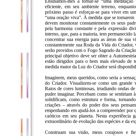
Ensinamos-lhes a tornar-se “uma meditação
eficiente, em seu ambiente terreno, enquan
próximo passo é esforçar-se para viver em um 
“uma oração viva”. À medida que se tornarem 
devem monitorar constantemente os seus padr
pela harmonia constante e pela expressão di
interno, que, para a maioria, tem permanecido l
concentrar sua energia para as áreas de sua 
constantemente sua Roda da Vida do Criador, 
serão providos com o Fogo Sagrado da Criação,
principal objetivo deve ser obter a Automestri
estão dirigidos para o bem mais elevado de 
medida maior da Luz do Criador será disponibil
Imaginem, meus queridos, como seria a sensaçã
do Criador. Visualizem-se como um grande v
Raios de cores luminosas, irradiando ondas de
puder imaginar. Percebam como se sentiriam à
solidificam, como estrutura e forma, tornando
criações – através do poder dos seus pensam
empenhando em ajudá-los a compreender por qu
caóticos em seu planeta. Nesta experiência ga
extraordinário de evolução das espécies e da e
Construam sua visão, meus corajosos e fi