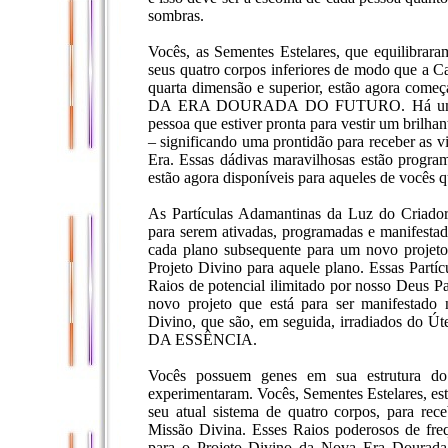
sombras.
Vocês, as Sementes Estelares, que equilibrar
seus quatro corpos inferiores de modo que a 
quarta dimensão e superior, estão agora 
DA ERA DOURADA DO FUTURO. Há um novo 
pessoa que estiver pronta para vestir um brilh
– significando uma prontidão para receber as vi
Era. Essas dádivas maravilhosas estão progra
estão agora disponíveis para aqueles de vocês 
As Partículas Adamantinas da Luz do Criador
para serem ativadas, programadas e manifestada
cada plano subsequente para um novo projeto 
Projeto Divino para aquele plano. Essas Partí
Raios de potencial ilimitado por nosso Deus 
novo projeto que está para ser manifestado
Divino, que são, em seguida, irradiados do
DA ESSÊNCIA.
Vocês possuem genes em sua estrutura do
experimentaram. Vocês, Sementes Estelares, es
seu atual sistema de quatro corpos, para re
Missão Divina. Esses Raios poderosos de fre
para o Projeto Divino da Nova Era Dourada, 