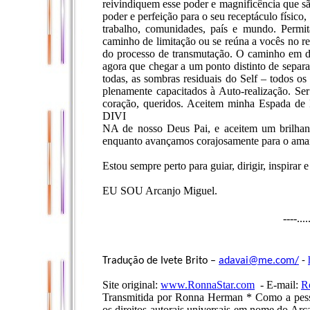
reivindiquem esse poder e magnificência que sã
poder e perfeição para o seu receptáculo físico
trabalho, comunidades, país e mundo. Permi
caminho de limitação ou se reúna a vocês no rei
do processo de transmutação. O caminho em d
agora que chegar a um ponto distinto de separa
todas, as sombras residuais do Self – todos os
plenamente capacitados à Auto-realização. Se
coração, queridos. Aceitem minha Espada
DIVI
NA de nosso Deus Pai, e aceitem um bri
enquanto avançamos corajosamente para o am
Estou sempre perto para guiar, dirigir, inspirar 
EU SOU Arcanjo Miguel.
----...
Tradução de Ivete Brito –
adavai@me.com
/
-
Site original:
www.RonnaStar.com
- E-mail:
R
Transmitida por Ronna Herman * Como a pesso
os direitos autorais universais em nome do Arc