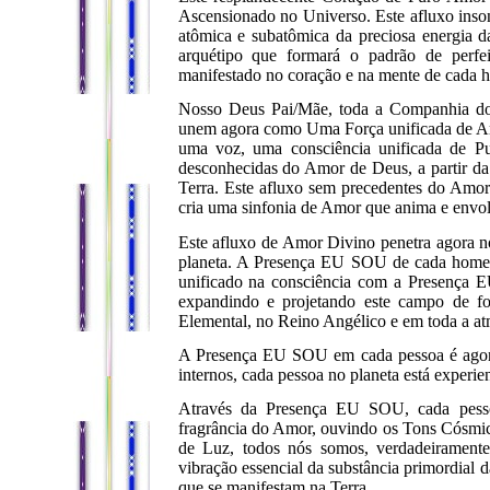
Ascensionado no Universo. Este afluxo inson
atômica e subatômica da preciosa energia 
arquétipo que formará o padrão de perf
manifestado no coração e na mente de cada h
Nosso Deus Pai/Mãe, toda a Companhia d
unem agora como Uma Força unificada de Am
uma voz, uma consciência unificada de P
desconhecidas do Amor de Deus, a partir da
Terra. Este afluxo sem precedentes do Amo
cria uma sinfonia de Amor que anima e env
Este afluxo de Amor Divino penetra agora 
planeta. A Presença EU SOU de cada homem
unificado na consciência com a Presença E
expandindo e projetando este campo de 
Elemental, no Reino Angélico e em toda a at
A Presença EU SOU em cada pessoa é agora 
internos, cada pessoa no planeta está experi
Através da Presença EU SOU, cada pessoa
fragrância do Amor, ouvindo os Tons Cósmic
de Luz, todos nós somos, verdadeirament
vibração essencial da substância primordial 
que se manifestam na Terra.