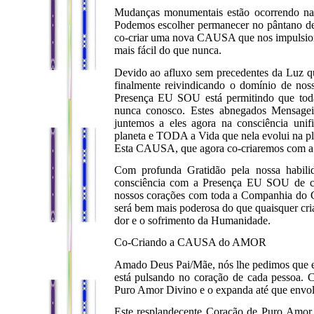
Mudanças monumentais estão ocorrendo na 
Podemos escolher permanecer no pântano de
co-criar uma nova CAUSA que nos impulsionar
mais fácil do que nunca.
Devido ao afluxo sem precedentes da Luz q
finalmente reivindicando o domínio de nos
Presença EU SOU está permitindo que tod
nunca conosco. Estes abnegados Mensage
juntemos a eles agora na consciência uni
planeta e TODA a Vida que nela evolui na pl
Esta CAUSA, que agora co-criaremos com 
Com profunda Gratidão pela nossa habili
consciência com a Presença EU SOU de ca
nossos corações com toda a Companhia do
será bem mais poderosa do que quaisquer cr
dor e o sofrimento da Humanidade.
Co-Criando a CAUSA do AMOR
Amado Deus Pai/Mãe, nós lhe pedimos que 
está pulsando no coração de cada pessoa. 
Puro Amor Divino e o expanda até que envolv
Este resplandecente Coração de Puro Amor 