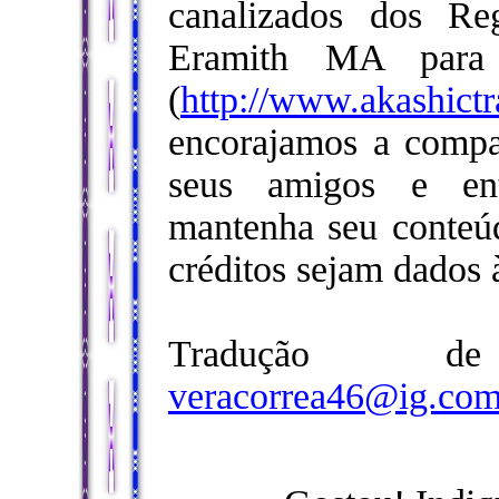
canalizados dos Re
Eramith MA para A
(
http://www.
akashict
encorajamos a compa
seus amigos e ent
mantenha seu conteú
créditos sejam dados 
Tradução d
veracorrea46@ig.com