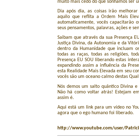
muito mais cedo do que sonhamos ser um
Dia após dia, as coisas irão melhora
aquilo que reflita a Ordem Mais Ele
automaticamente, vocês capacitarão o
seus pensamentos, palavras, ações e se
Saibam que através da sua Presença EU
Justiça Divina, da Autonomia e da Vitór
dentro da Humanidade que incluam os 
todas as raças, todas as religiões, to
Presença EU SOU liberando estas inte
expandindo assim a influência da Pr
esta Realidade Mais Elevada em seu co
vocês são um oceano calmo destas Quali
Nós demos um salto quântico Divina e 
Não há como voltar atrás! Estejam e
assim é.
Aqui está um link para um vídeo no Yo
agora que o ego humano foi liberado.
http://www.youtube.com/user/
Patric