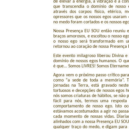
de elevar a energia, a vibração e a co
que transcendia o domínio de nosso 
através dos corpos: físico, etérico
opressores que os nossos egos usaram 
no medo foram cortados e os nossos eg
Nossa Presença EU SOU então reuniu e
braços amorosos, e escoltou o nosso eg
o nosso ego será transformado em u
retornou ao coração de nossa Presença
Este evento milagroso liberou Divina 
domínio de nossos egos humanos. O que 
é que... Somos LIVRES! Somos Etername
Agora vem o próximo passo crítico para
como “a sede de toda a memória”. Tu
jornadas na Terra, está gravado neste
tortuosos e decepções de nossos egos h
nós somos criaturas de hábitos, se nã
fácil para nós, termos uma resposta
comportamento de nosso ego. Isto o
estávamos acostumados a agir no passa
cada momento de nossas vidas. Diari
alinhados com a nossa Presença EU SOU
qualquer traço do medo, e digam para