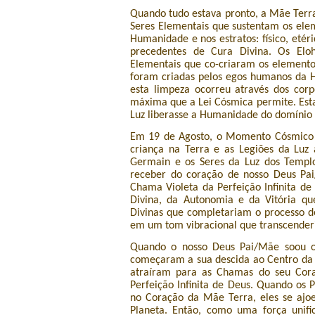
Quando tudo estava pronto, a Mãe Terra
Seres Elementais que sustentam os elem
Humanidade e nos estratos: físico, eté
precedentes de Cura Divina. Os Elo
Elementais que co-criaram os elementos
foram criadas pelos egos humanos da 
esta limpeza ocorreu através dos co
máxima que a Lei Cósmica permite. Esta 
Luz liberasse a Humanidade do domínio
Em 19 de Agosto, o Momento Cósmico
criança na Terra e as Legiões da Luz 
Germain e os Seres da Luz dos Templ
receber do coração de nosso Deus Pa
Chama Violeta da Perfeição Infinita de
Divina, da Autonomia e da Vitória qu
Divinas que completariam o processo d
em um tom vibracional que transcender
Quando o nosso Deus Pai/Mãe soou o
começaram a sua descida ao Centro da 
atraíram para as Chamas do seu Cor
Perfeição Infinita de Deus. Quando os 
no Coração da Mãe Terra, eles se ajo
Planeta. Então, como uma força unif