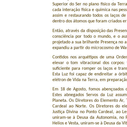
Superior do Ser no plano físico da Terr
cada interação física e química nas pes
assim e restaurando todos os laços de
dentro dos átomos que foram criados 
Então, através da disposição das Pres
consciência por todo o mundo, e o auxí
projetado a sua brilhante Presença no an
expandiu a partir do microcosmo de Was
Contidos nos arquétipos de uma Ordem
elevar o tom vibracional dos corpos:
suficiente para romper os laços e tra
Esta Luz foi capaz de endireitar a órb
elétron de Vida na Terra, em preparação
Em 18 de Agosto, fomos abençoados c
Estes abnegados Servos da Luz assum
Planeta. Os Diretores do Elemento Ar, 
Cardeal ao Norte. Os Diretores do e
Justiça Divina no Ponto Cardeal, ao Le
uniram-se à Deusa da Autonomia, no P
Helios e Vesta, uniram-se à Deusa da Vi