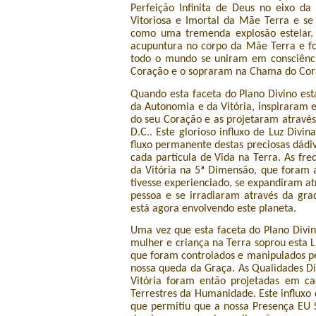
Perfeição Infinita de Deus no eixo d
Vitoriosa e Imortal da Mãe Terra e se
como uma tremenda explosão estelar.
acupuntura no corpo da Mãe Terra e fo
todo o mundo se uniram em consciênc
Coração e o sopraram na Chama do Cora
Quando esta faceta do Plano Divino est
da Autonomia e da Vitória, inspiraram 
do seu Coração e as projetaram através
D.C.. Este glorioso influxo de Luz Div
fluxo permanente destas preciosas dádi
cada partícula de Vida na Terra. As fre
da Vitória na 5ª Dimensão, que foram 
tivesse experienciado, se expandiram 
pessoa e se irradiaram através da gr
está agora envolvendo este planeta.
Uma vez que esta faceta do Plano Div
mulher e criança na Terra soprou esta L
que foram controlados e manipulados 
nossa queda da Graça. As Qualidades Di
Vitória foram então projetadas em c
Terrestres da Humanidade. Este influxo
que permitiu que a nossa Presença EU S