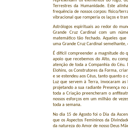
representam os elementos do fogo, do
Terrestres da Humanidade. Este alin
frequência de nossos corpos: físico/te
vibracional que romperia os laços e tr
Astrólogos espirituais ao redor do m
Grande Cruz Cardinal com um núme
matemático tão fechado. Aqueles que
uma Grande Cruz Cardinal semelhante, d
É difícil compreender a magnitude do
apoio que recebemos do Alto, eu compa
atenção de toda a Companhia do Céu. D
Elohins, os Construtores da Forma, cria
e se estendeu aos Céus, tanto quanto o 
Luz que servem à Terra, invocaram as L
projetando a sua radiante Presença no a
toda a Criação preencheram o anfiteat
nossos esforços em um milhão de vezes
toda a semana.
No dia 15 de Agosto foi o Dia da Asc
que os Aspectos Femininos da Divinda
da natureza do Amor de nosso Deus Mãe,