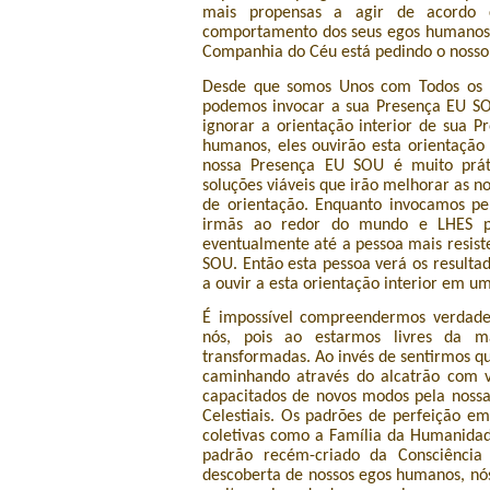
mais propensas a agir de acordo 
comportamento dos seus egos humanos. 
Companhia do Céu está pedindo o nosso a
Desde que somos Unos com Todos os n
podemos invocar a sua Presença EU SOU
ignorar a orientação interior de sua 
humanos, eles ouvirão esta orientação
nossa Presença EU SOU é muito práti
soluções viáveis que irão melhorar as noss
de orientação. Enquanto invocamos p
irmãs ao redor do mundo e LHES p
eventualmente até a pessoa mais resist
SOU. Então esta pessoa verá os resulta
a ouvir a esta orientação interior em um
É impossível compreendermos verdadei
nós, pois ao estarmos livres da m
transformadas. Ao invés de sentirmos q
caminhando através do alcatrão com v
capacitados de novos modos pela nossa
Celestiais. Os padrões de perfeição em
coletivas como a Família da Humanidad
padrão recém-criado da Consciênci
descoberta de nossos egos humanos, nó