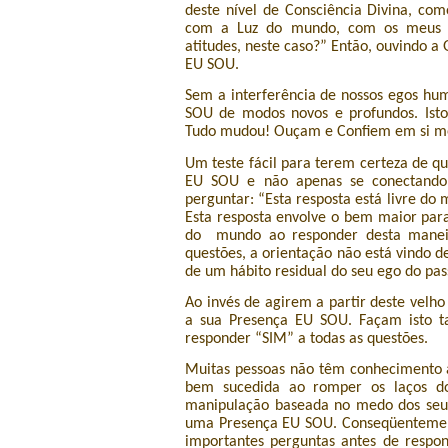
deste nível de Consciência Divina, com
com a Luz do mundo, com os meus pe
atitudes, neste caso?” Então, ouvindo 
EU SOU.
Sem a interferência de nossos egos hu
SOU de modos novos e profundos. Isto 
Tudo mudou! Ouçam e Confiem em si m
Um teste fácil para terem certeza de q
EU SOU e não apenas se conectando 
perguntar: “Esta resposta está livre do
Esta resposta envolve o bem maior para
do mundo ao responder desta maneir
questões, a orientação não está vindo 
de um hábito residual do seu ego do pas
Ao invés de agirem a partir deste velh
a sua Presença EU SOU. Façam isto ta
responder “SIM” a todas as questões.
Muitas pessoas não têm conhecimento a
bem sucedida ao romper os laços d
manipulação baseada no medo dos seu
uma Presença EU SOU. Conseqüentement
importantes perguntas antes de respon