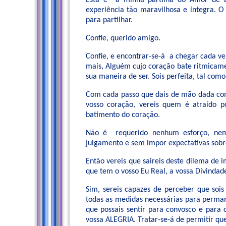
Esta é a minha partilha do Amor de 
experiência tão maravilhosa e íntegra. O
para partilhar.
Confie, querido amigo.
Confie, e encontrar-se-á a chegar cada v
mais, Alguém cujo coração bate ritmicame
sua maneira de ser. Sois perfeita, tal como 
Com cada passo que dais de mão dada co
vosso coração, vereis quem é atraído p
batimento do coração.
Não é requerido nenhum esforço, nem
julgamento e sem impor expectativas sob
Então vereis que saireis deste dilema de
que tem o vosso Eu Real, a vossa Divindade
Sim, sereis capazes de perceber que sois
todas as medidas necessárias para perman
que possais sentir para convosco e para 
vossa ALEGRIA. Tratar-se-á de permitir qu