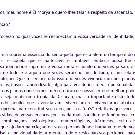
os, meu nome é El Morya e quero lhes falar a respeito da ascensão.
nsão?
rocesso no qual vocês se reconectam à vossa verdadeira identidade,
e é a suprema essência do ser, aquela que está além do tempo e do e
os, é aquela que é inalterável e imutável, embora possa lhe 
ssa identidade suprema é vossa meta e aquilo que vocês já são, é
o de tudo e é aquilo que vocês serão no fim de tudo, o fim relati
volução. Que foi então tudo isso que vocês vivenciaram nos plano
ias, ilusões, aprendizado, algo para vos definir o eu, a personalida
é nos planos onde temos menos noção de nosso ser que melhor pod
vez seja mais uma ironia da Criação, mas o importante disto tu
tudo aquilo que vivenciaram, vivenciam e vivenciarão abaixo
suprema não constitui vosso eu, pois os "eu's" relativos que voc
s vidas, de vossas encarnações, nada mais são do que fenômenos, cr
combinações astrológicas, numerológicas, kármicas, culturai
 que ajudam na criação de vossa personalidade humana, que de vos
sa, a individualidade, a mente, tudo o resto não vos pertence, não