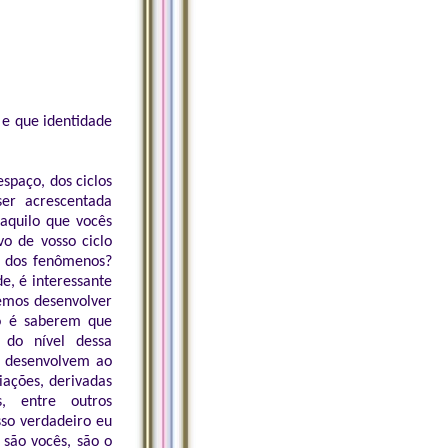
 e que identidade
spaço, dos ciclos
ser acrescentada
 aquilo que vocês
vo de vosso ciclo
s dos fenômenos?
de, é interessante
emos desenvolver
do é saberem que
 do nível dessa
ês desenvolvem ao
iações, derivadas
s, entre outros
so verdadeiro eu
 são vocês, são o