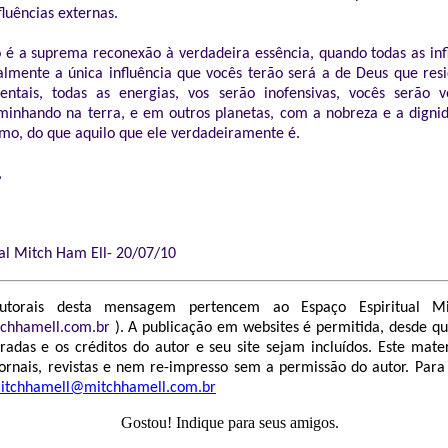
fluências externas.
 é a suprema reconexão à verdadeira essência, quando todas as inf
nalmente a única influência que vocês terão será a de Deus que res
entais, todas as energias, vos serão inofensivas, vocês serão v
aminhando na terra, e em outros planetas, com a nobreza e a digni
o, do que aquilo que ele verdadeiramente é.
,
ual Mitch Ham Ell- 20/07/10
autorais desta mensagem pertencem ao Espaço Espiritual M
tchhamell.com.br
). A publicação em websites é permitida, desde q
radas e os créditos do autor e seu site sejam incluídos. Este mate
ornais, revistas e nem re-impresso sem a permissão do autor. Para
itchhamell@mitchhamell.com.br
Gostou! Indique para seus amigos.