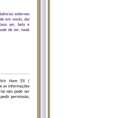
luências externas
ide em vocês, daí
osso ser, belo e
dade de ser, nada
itch Ham Ell (
ue as informações
rial não pode ser
 pedir permissão,