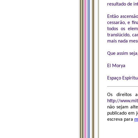
resultado de in
Então ascensão
cessarão, e fi
todos os elem
translúcido, c
mais nada mesm
Que assim seja
El Morya
Espaço Espirit
Os direitos 
http://www.mi
não sejam alte
publicado em j
escreva para
m