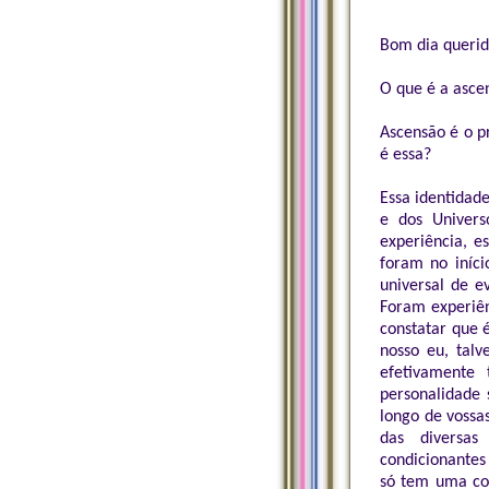
Bom dia querid
O que é a asce
Ascensão é o p
é essa?
Essa identidad
e dos Univers
experiência, e
foram no iníci
universal de e
Foram experiênc
constatar que 
nosso eu, tal
efetivamente 
personalidade 
longo de vossa
das diversas 
condicionantes
só tem uma coi