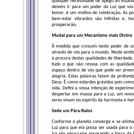
qualquer necessidade de apego ao estado a
deixeis ir para um poder da Luz que vos
temer, é um motivo de celebração. As po
bem-estar vibrantes são infinitas e,
prosperarão.
Mudai para um Mecanismo mais Divino
À medida que cresceis neste poder de um
através de vós para o mundo. Neste senti
à procura destas qualidades de liberdade
tudo o que não ressoa com as qualidades
espaço dentro de vós que pode ser pree
alegria. Estas palavras falam da profund
Deus. É como estardes grávidos pois como
vida. Defini a vossa intenção de experim
despertar em massa para a Luz, um novo
seres vivam no espírito da harmonia e ho
Sede um Pára-Raios
Conforme o planeta converge e se alinha 
Luz para que ela possa ser usada para o 
luz são pára-raios ancorando a força 