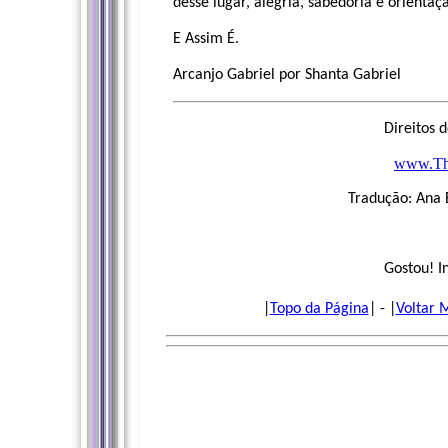
desse lugar, alegria, sabedoria e orientaç
E Assim É.
Arcanjo Gabriel por Shanta Gabriel
Direitos 
www.Th
Tradução: Ana 
Gostou! I
|
Topo da Página
| - |
Voltar 