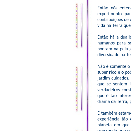
Então nós enten
experimento pa
contribuições de 
vida na Terra qu
Então há a duali
humanos para se
honram-na pela 
diversidade na Te
Não é somente o 
super rico e o po
jardim cuidados.
que se sentem i
verdadeiros con
que é tão intere
drama da Terra, p
E também estamos
experiência tão 
planeta em que