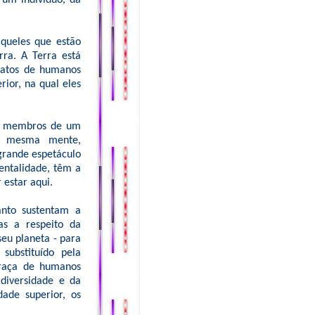
um indivíduo, da
queles que estão
ra. A Terra está
 atos de humanos
ior, na qual eles
mo membros de um
 a mesma mente,
grande espetáculo
ntalidade, têm a
estar aqui.
nto sustentam a
s a respeito da
seu planeta - para
ubstituído pela
 raça de humanos
 diversidade e da
ade superior, os