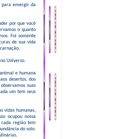
o para emergir da
nder por que você
servamos o quanto
emos. Foi somente
curas de sua vida
ncarnação.
 no Universo.
, animal e humana
aos desertos, dos
s observamos suas
cada um tem seus
as vidas humanas,
sso ocupou nossa
 cada região tem
bundância do solo.
linárias.