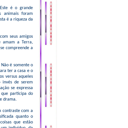
 Este é o grande
s animais foram
sta é a riqueza da
o com seus amigos
te amam a Terra,
 se compreende a
. Não é somente o
ara ter a casa e o
os versus aqueles
o invés de serem
ação se expressa
 que participa do
te drama.
m contraste com a
sificada quanto o
oisas que estão