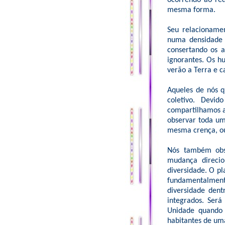
ocorrendo ao re
mesma forma.
Seu relacioname
numa densidade 
consertando os 
ignorantes. Os h
verão a Terra e c
Aqueles de nós 
coletivo. Devi
compartilhamos a
observar toda u
mesma crença, ou
Nós também obs
mudança direci
diversidade. O pl
fundamentalmen
diversidade den
integrados. Será
Unidade quando 
habitantes de uma