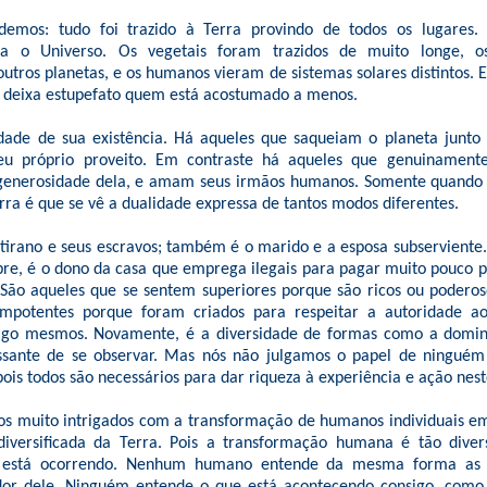
demos: tudo foi trazido à Terra provindo de todos os lugares.
ra o Universo. Os vegetais foram trazidos de muito longe, o
outros planetas, e os humanos vieram de sistemas solares distintos. E
e deixa estupefato quem está acostumado a menos.
dade de sua existência. Há aqueles que saqueiam o planeta junt
u próprio proveito. Em contraste há aqueles que genuinamen
generosidade dela, e amam seus irmãos humanos. Somente quando
rra é que se vê a dualidade expressa de tantos modos diferentes.
tirano e seus escravos; também é o marido e a esposa subserviente
bre, é o dono da casa que emprega ilegais para pagar muito pouco p
 São aqueles que se sentem superiores porque são ricos ou poderos
mpotentes porque foram criados para respeitar a autoridade a
sigo mesmos. Novamente, é a diversidade de formas como a domin
ssante de se observar. Mas nós não julgamos o papel de ninguém
ois todos são necessários para dar riqueza à experiência e ação nes
 muito intrigados com a transformação de humanos individuais e
diversificada da Terra. Pois a transformação humana é tão diver
 está ocorrendo. Nenhum humano entende da mesma forma as c