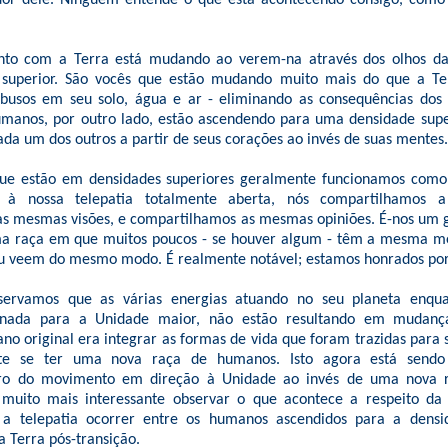
dor dele. Ninguém entende o que está acontecendo consigo, como 
nto com a Terra está mudando ao verem-na através dos olhos da
superior. São vocês que estão mudando muito mais do que a Ter
abusos em seu solo, água e ar - eliminando as consequências dos
umanos, por outro lado, estão ascendendo para uma densidade super
ada um dos outros a partir de seus corações ao invés de suas mentes.
que estão em densidades superiores geralmente funcionamos co
do à nossa telepatia totalmente aberta, nós compartilhamos
s mesmas visões, e compartilhamos as mesmas opiniões. É-nos um 
ma raça em que muitos poucos - se houver algum - têm a mesma me
 veem do mesmo modo. É realmente notável; estamos honrados por 
ervamos que as várias energias atuando no seu planeta enqua
onada para a Unidade maior, não estão resultando em mudança
ano original era integrar as formas de vida que foram trazidas para 
te se ter uma nova raça de humanos. Isto agora está sendo s
tro do movimento em direção à Unidade ao invés de uma nova
 muito mais interessante observar o que acontece a respeito da
a telepatia ocorrer entre os humanos ascendidos para a densid
 Terra pós-transição.