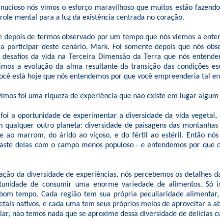
ucioso nós vimos o esforço maravilhoso que muitos estão fazend
role mental para a luz da existência centrada no coração.
e depois de termos observado por um tempo que nós viemos a ente
ara participar deste cenário, Mark. Foi somente depois que nós ob
 desafios da vida na Terceira Dimensão da Terra que nós entend
imos a evolução da alma resultante da transição das condições es
você está hoje que nós entendemos por que você empreenderia tal e
vimos foi uma riqueza de experiência que não existe em lugar algum
foi a oportunidade de experimentar a diversidade da vida vegetal
m qualquer outro planeta: diversidade de paisagens das montanhas 
e ao marrom, do árido ao viçoso, e do fértil ao estéril. Então nó
traste delas com o campo menos populoso - e entendemos por que 
ação da diversidade de experiências, nós percebemos os detalhes d
tunidade de consumir uma enorme variedade de alimentos. Só i
bom tempo. Cada região tem sua própria peculiaridade alimentar,
etais nativos, e cada uma tem seus próprios meios de aproveitar a a
lar, não temos nada que se aproxime dessa diversidade de delícias cu