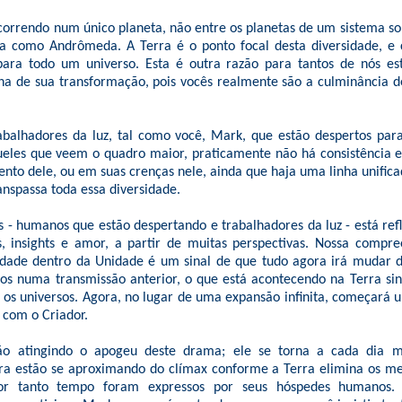
ocorrendo num único planeta, não entre os planetas de um sistema so
a como Andrômeda. A Terra é o ponto focal desta diversidade, e 
para todo um universo. Esta é outra razão para tantos de nós e
ilha de sua transformação, pois vocês realmente são a culminância d
abalhadores da luz, tal como você, Mark, que estão despertos par
les que veem o quadro maior, praticamente não há consistência e
nto dele, ou em suas crenças nele, ainda que haja uma linha unifica
nspassa toda essa diversidade.
 - humanos que estão despertando e trabalhadores da luz - está refl
s, insights e amor, a partir de muitas perspectivas. Nossa compr
sidade dentro da Unidade é um sinal de que tudo agora irá mudar d
s numa transmissão anterior, o que está acontecendo na Terra si
s os universos. Agora, no lugar de uma expansão infinita, começará 
 com o Criador.
ão atingindo o apogeu deste drama; ele se torna a cada dia ma
a estão se aproximando do clímax conforme a Terra elimina os me
or tanto tempo foram expressos por seus hóspedes humanos. 