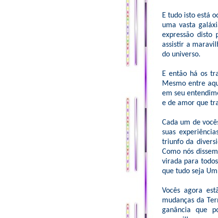
E tudo isto está 
uma vasta galáxi
expressão disto 
assistir a marav
do universo.
E então há os tr
Mesmo entre aque
em seu entendime
e de amor que tra
Cada um de vocês
suas experiência
triunfo da diver
Como nós dissemo
virada para todo
que tudo seja Um
Vocês agora est
mudanças da Terr
ganância que p