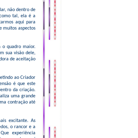
lar, não dentro de
como tal, ela é a
starmos aqui para
e muitos aspectos
a o quadro maior.
m sua visão dele,
dora de aceitação
etindo ao Criador
eensão é que este
entro da criação.
naliza uma grande
uma contração até
is excitante. As
dos, o rancor e a
Que experiência